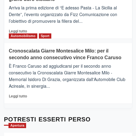
pace
(Ct)
Arriva la prima edizione di “E adesso Pasta - La Sicilia al
–
Dente”, l’evento organizzato da Fizz Comunicazione con
Il
l’obiettivo di promuovere la filiera del...
Borgo
del
Leggi
Leggi tutto
Gusto,
di
Automobilismo
Sport
il
più
tour
su
Cronoscalata Giarre Montesalice Milo: per il
tra
Mondello
sapori
secondo anno consecutivo vince Franco Caruso
(Palermo)
e
–
È Franco Caruso ad aggiudicarsi per il secondo anno
vicoli
“E
consecutivo la Cronoscalata Giarre Montesalice Milo -
medievali
adesso
Memorial Isidoro Di Grazia, organizzata dall'Automobile Club
Pasta
Acireale, in sinergia...
–
La
Leggi
Leggi tutto
Sicilia
di
al
più
Dente”,
su
l’
Cronoscalata
POTRESTI ESSERTI PERSO
evento
Giarre
Apertura
per
Montesalice
promuovere
Milo: