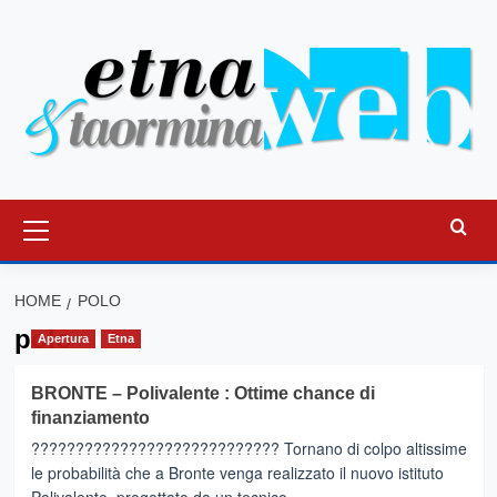
Vai
al
contenuto
Menu
principale
HOME
POLO
polo
Apertura
Etna
BRONTE – Polivalente : Ottime chance di
finanziamento
???????????????????????????? Tornano di colpo altissime
le probabilità che a Bronte venga realizzato il nuovo istituto