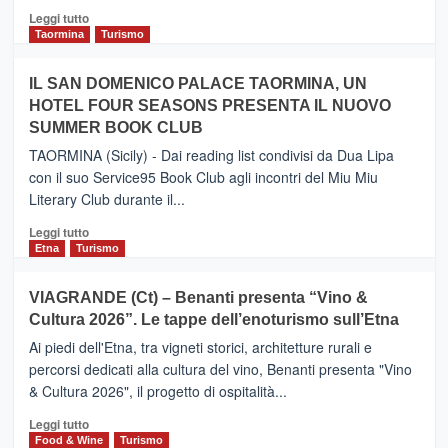
Catania
Leggi
Leggi tutto
e
di
Taormina
Turismo
Zanzibar
più
operato
su
IL SAN DOMENICO PALACE TAORMINA, UN
da
PIEDIMONTE
Neos
HOTEL FOUR SEASONS PRESENTA IL NUOVO
ETNEO
SUMMER BOOK CLUB
–
Meta
TAORMINA (Sicily) - Dai reading list condivisi da Dua Lipa
turistica
con il suo Service95 Book Club agli incontri del Miu Miu
privilegiata
Literary Club durante il...
secondo
i
Leggi
Leggi tutto
dati
di
Etna
Turismo
di
più
Airbnb.
su
VIAGRANDE (Ct) – Benanti presenta “Vino &
Anche
IL
la
Cultura 2026”. Le tappe dell’enoturismo sull’Etna
SAN
Valle
DOMENICO
Ai piedi dell'Etna, tra vigneti storici, architetture rurali e
Alcantara
PALACE
percorsi dedicati alla cultura del vino, Benanti presenta "Vino
nei
TAORMINA,
& Cultura 2026", il progetto di ospitalità...
primi
UN
posti
HOTEL
Leggi
Leggi tutto
nella
FOUR
di
Food & Wine
Turismo