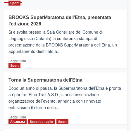
Catania
Sport
ad
Helsinki
BROOKS SuperMaratona dell’Etna, presentata
con
la
l’edizione 2026
Finnair.
Si è svolta presso la Sala Consiliare del Comune di
Al
Linguaglossa (Catania) la conferenza stampa di
via
presentazione della BROOKS SuperMaratona dell’Etna, un
i
appuntamento destinato a...
collegamenti
Leggi
Leggi tutto
di
Sport
più
su
Torna la Supermaratona dell’Etna
BROOKS
Dopo un anno di pausa, la Supermaratona dell’Etna è pronta
SuperMaratona
dell’Etna,
a ripartire! Etna Trail A.S.D., storica associazione
presentata
organizzatrice dell’evento, annuncia con rinnovato
l’edizione
entusiasmo il ritorno della...
2026
Leggi
Leggi tutto
di
Alcantara
Secondo taglio
Sport
più