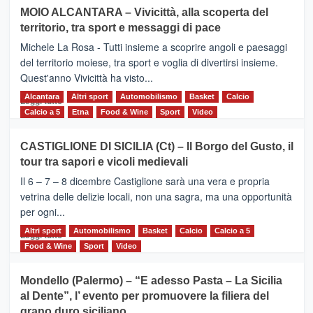
su
MOIO ALCANTARA – Vivicittà, alla scoperta del
Torna
territorio, tra sport e messaggi di pace
la
Supermaratona
Michele La Rosa - Tutti insieme a scoprire angoli e paesaggi
dell’Etna
del territorio moiese, tra sport e voglia di divertirsi insieme.
Quest'anno Vivicittà ha visto...
Alcantara
Leggi
Altri sport
Automobilismo
Basket
Calcio
Leggi tutto
di
Calcio a 5
Etna
Food & Wine
Sport
Video
più
su
CASTIGLIONE DI SICILIA (Ct) – Il Borgo del Gusto, il
MOIO
tour tra sapori e vicoli medievali
ALCANTARA
–
Il 6 – 7 – 8 dicembre Castiglione sarà una vera e propria
Vivicittà,
vetrina delle delizie locali, non una sagra, ma una opportunità
alla
per ogni...
scoperta
del
Altri sport
Leggi
Automobilismo
Basket
Calcio
Calcio a 5
Leggi tutto
territorio,
di
Food & Wine
Sport
Video
tra
più
sport
su
Mondello (Palermo) – “E adesso Pasta – La Sicilia
e
CASTIGLIONE
al Dente”, l’ evento per promuovere la filiera del
messaggi
DI
di
grano duro siciliano
SICILIA