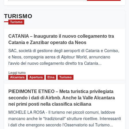
TURISMO
Turismo
CATANIA – Inaugurato il nuovo collegamento tra
Catania e Zanzibar operato da Neos
SAC, società di gestione degli aeroporti di Catania e Comiso,
e Neos, compagnia aerea di Alpitour World, annunciano
l'avvio del nuovo collegamento diretto tra Catania...
Leggi
Leggi tutto
di
Alcantara
Apertura
Etna
Turismo
più
su
PIEDIMONTE ETNEO – Meta turistica privilegiata
CATANIA
secondo i dati di Airbnb. Anche la Valle Alcantara
–
nei primi posti nella classifica siciliana
Inaugurato
il
MICHELE LA ROSA - Il turismo nei piccoli comuni, laddove
nuovo
mancano anche le "tradizionali" strutture ricettive. Interessanti
collegamento
i dati che emergono secondo l'Osservatorio sul Turismo...
tra