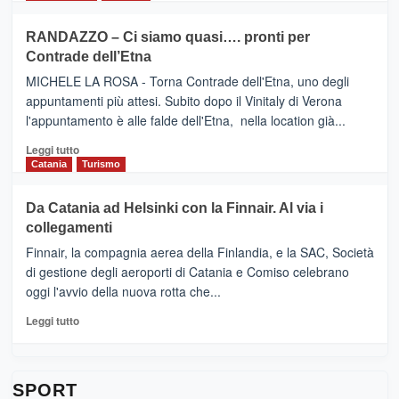
classifica
SEASONS
più
siciliana
PRESENTA
su
RANDAZZO – Ci siamo quasi…. pronti per
IL
VIAGRANDE
Contrade dell’Etna
NUOVO
(Ct)
SUMMER
–
MICHELE LA ROSA - Torna Contrade dell'Etna, uno degli
BOOK
Benanti
appuntamenti più attesi. Subito dopo il Vinitaly di Verona
CLUB
presenta
l'appuntamento è alle falde dell'Etna, nella location già...
“Vino
&
Leggi
Leggi tutto
Cultura
di
Catania
Turismo
2026”.
più
Le
su
Da Catania ad Helsinki con la Finnair. Al via i
tappe
RANDAZZO
collegamenti
dell’enoturismo
–
sull’Etna
Ci
Finnair, la compagnia aerea della Finlandia, e la SAC, Società
siamo
di gestione degli aeroporti di Catania e Comiso celebrano
quasi….
oggi l'avvio della nuova rotta che...
pronti
per
Leggi
Leggi tutto
Contrade
di
dell’Etna
più
su
Da
SPORT