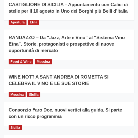
la
CASTIGLIONE DI SICILIA – Appuntamento con Calici di
per
filiera
stelle per il 10 agosto in Uno dei Borghi più Belli d’Italia
il
del
secondo
grano
anno
Apertura
Etna
duro
consecutivo
siciliano
vince
RANDAZZO – Da “Jazz, Arte e Vino” al “Sistema Vino
Franco
Etna”. Storie, protagonisti e prospettive di nuove
Caruso
opportunità di mercato
Food & Wine
Messina
WINE NOT? A SANT’ANDREA DI ROMETTA SI
CELEBRA IL VINO E LE SUE STORIE
Messina
Sicilia
Consorzio Faro Doc, nuovi vertici alla guida. Si parte
con un ricco programma
Sicilia