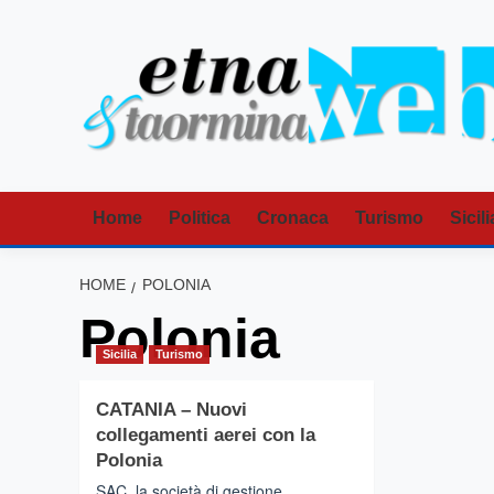
Vai
al
contenuto
Home
Politica
Cronaca
Turismo
Sicili
HOME
POLONIA
Polonia
Sicilia
Turismo
CATANIA – Nuovi
collegamenti aerei con la
Polonia
SAC, la società di gestione