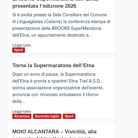
la
presentata l’edizione 2026
Finnair.
Si è svolta presso la Sala Consiliare del Comune
Al
di Linguaglossa (Catania) la conferenza stampa di
via
presentazione della BROOKS SuperMaratona
i
collegamenti
dell’Etna, un appuntamento destinato a...
Leggi
Leggi tutto
di
Sport
più
su
Torna la Supermaratona dell’Etna
BROOKS
SuperMaratona
Dopo un anno di pausa, la Supermaratona
dell’Etna,
dell’Etna è pronta a ripartire! Etna Trail A.S.D.,
presentata
storica associazione organizzatrice dell’evento,
l’edizione
annuncia con rinnovato entusiasmo il ritorno
2026
della...
Leggi
Leggi tutto
di
Alcantara
Secondo taglio
Sport
più
su
MOIO ALCANTARA – Vivicittà, alla
Torna