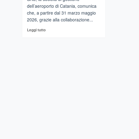
dell’aeroporto di Catania, comunica
che, a partire dal 31 marzo maggio
2026, grazie alla collaborazione...
Leggi
Leggi tutto
di
più
su
CATANIA
–
Nuovi
collegamenti
aerei
con
la
Polonia