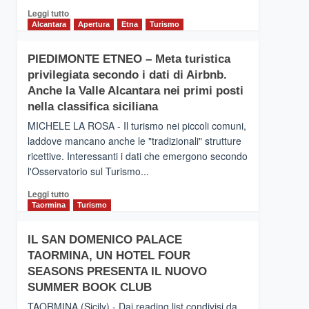
Leggi
Leggi tutto
di
Alcantara
Apertura
Etna
Turismo
più
su
PIEDIMONTE ETNEO – Meta turistica
CATANIA
privilegiata secondo i dati di Airbnb.
–
Inaugurato
Anche la Valle Alcantara nei primi posti
il
nella classifica siciliana
nuovo
MICHELE LA ROSA - Il turismo nei piccoli comuni,
collegamento
laddove mancano anche le "tradizionali" strutture
tra
ricettive. Interessanti i dati che emergono secondo
Catania
e
l'Osservatorio sul Turismo...
Zanzibar
Leggi
Leggi tutto
operato
di
Taormina
Turismo
da
più
Neos
su
IL SAN DOMENICO PALACE
PIEDIMONTE
TAORMINA, UN HOTEL FOUR
ETNEO
–
SEASONS PRESENTA IL NUOVO
Meta
SUMMER BOOK CLUB
turistica
TAORMINA (Sicily) - Dai reading list condivisi da