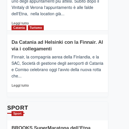
uno degli appuntamenti più attesi. Subito dopo il
presenta
Vinitaly di Verona l'appuntamento è alle falde
“Vino
dell'Etna, nella location già...
&
Cultura
Leggi
Leggi tutto
2026”.
di
Catania
Turismo
Le
più
tappe
su
Da Catania ad Helsinki con la Finnair. Al
dell’enoturismo
RANDAZZO
sull’Etna
via i collegamenti
–
Ci
Finnair, la compagnia aerea della Finlandia, e la
siamo
SAC, Società di gestione degli aeroporti di Catania
quasi….
e Comiso celebrano oggi l'avvio della nuova rotta
pronti
che...
per
Contrade
Leggi
Leggi tutto
dell’Etna
di
più
su
Da
SPORT
Catania
Sport
ad
Helsinki
BROOKS SuperMaratona dell’Etna,
con