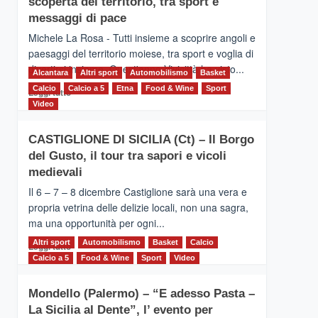
scoperta del territorio, tra sport e
la
Supermaratona
messaggi di pace
dell’Etna
Michele La Rosa - Tutti insieme a scoprire angoli e
paesaggi del territorio moiese, tra sport e voglia di
divertirsi insieme. Quest'anno Vivicittà ha visto...
Alcantara
Altri sport
Automobilismo
Basket
Calcio
Calcio a 5
Leggi
Etna
Food & Wine
Sport
Leggi tutto
di
Video
più
su
CASTIGLIONE DI SICILIA (Ct) – Il Borgo
MOIO
del Gusto, il tour tra sapori e vicoli
ALCANTARA
–
medievali
Vivicittà,
Il 6 – 7 – 8 dicembre Castiglione sarà una vera e
alla
propria vetrina delle delizie locali, non una sagra,
scoperta
ma una opportunità per ogni...
del
territorio,
Altri sport
Leggi
Automobilismo
Basket
Calcio
Leggi tutto
tra
di
Calcio a 5
Food & Wine
Sport
Video
sport
più
e
su
messaggi
Mondello (Palermo) – “E adesso Pasta –
CASTIGLIONE
di
La Sicilia al Dente”, l’ evento per
DI