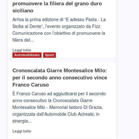
pace
SICILIA
promuovere la filiera del grano duro
(Ct)
siciliano
–
Arriva la prima edizione di “E adesso Pasta - La
Il
Sicilia al Dente”, l’evento organizzato da Fizz
Borgo
Comunicazione con l’obiettivo di promuovere la
del
Gusto,
filiera del...
il
Leggi
Leggi tutto
tour
di
Automobilismo
Sport
tra
più
sapori
su
e
Cronoscalata Giarre Montesalice Milo:
Mondello
vicoli
per il secondo anno consecutivo vince
(Palermo)
medievali
–
Franco Caruso
“E
È Franco Caruso ad aggiudicarsi per il secondo
adesso
anno consecutivo la Cronoscalata Giarre
Pasta
Montesalice Milo - Memorial Isidoro Di Grazia,
–
organizzata dall'Automobile Club Acireale, in
La
Sicilia
sinergia...
al
Leggi
Leggi tutto
Dente”,
di
l’