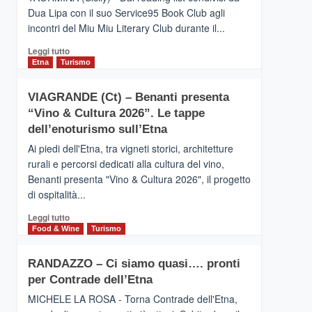
privilegiata
Dua Lipa con il suo Service95 Book Club agli
secondo
incontri del Miu Miu Literary Club durante il...
i
dati
Leggi
Leggi tutto
di
di
Etna
Turismo
Airbnb.
più
Anche
su
la
VIAGRANDE (Ct) – Benanti presenta
IL
Valle
“Vino & Cultura 2026”. Le tappe
SAN
Alcantara
DOMENICO
dell’enoturismo sull’Etna
nei
PALACE
primi
Ai piedi dell'Etna, tra vigneti storici, architetture
TAORMINA,
posti
rurali e percorsi dedicati alla cultura del vino,
UN
nella
Benanti presenta "Vino & Cultura 2026", il progetto
HOTEL
classifica
di ospitalità...
FOUR
siciliana
SEASONS
Leggi
Leggi tutto
PRESENTA
di
Food & Wine
Turismo
IL
più
NUOVO
su
SUMMER
RANDAZZO – Ci siamo quasi…. pronti
VIAGRANDE
BOOK
per Contrade dell’Etna
(Ct)
CLUB
–
MICHELE LA ROSA - Torna Contrade dell'Etna,
Benanti