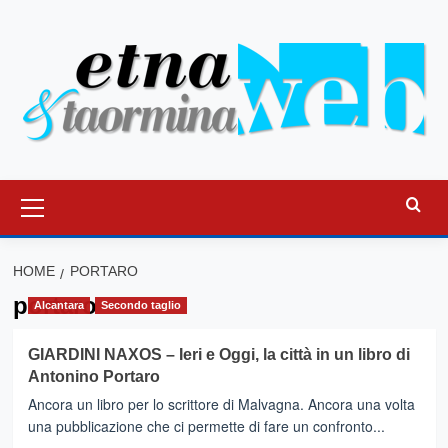
Vai
al
contenuto
Menu
principale
HOME
PORTARO
portaro
Alcantara
Secondo taglio
GIARDINI NAXOS – Ieri e Oggi, la città in un libro di
Antonino Portaro
Ancora un libro per lo scrittore di Malvagna. Ancora una volta
una pubblicazione che ci permette di fare un confronto...