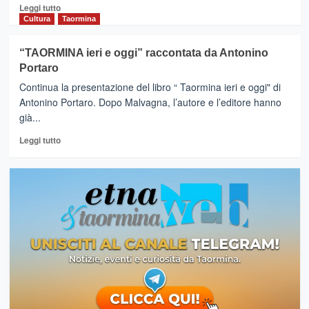
Leggi
Leggi tutto
di
Cultura
Taormina
più
su
“TAORMINA ieri e oggi” raccontata da Antonino
GIARDINI
Portaro
NAXOS
–
Continua la presentazione del libro “ Taormina ieri e oggi" di
Ieri
Antonino Portaro. Dopo Malvagna, l’autore e l’editore hanno
e
già...
Oggi,
la
Leggi
Leggi tutto
città
di
in
più
un
su
libro
“TAORMINA
di
ieri
Antonino
e
Portaro
oggi”
raccontata
da
Antonino
Portaro