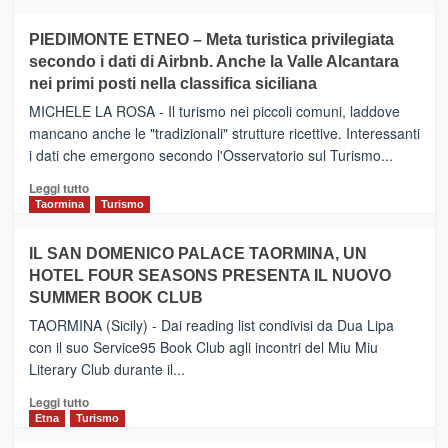
più
su
PIEDIMONTE ETNEO – Meta turistica privilegiata
CATANIA
secondo i dati di Airbnb. Anche la Valle Alcantara
–
nei primi posti nella classifica siciliana
Inaugurato
il
MICHELE LA ROSA - Il turismo nei piccoli comuni, laddove
nuovo
mancano anche le "tradizionali" strutture ricettive. Interessanti
collegamento
i dati che emergono secondo l'Osservatorio sul Turismo...
tra
Catania
Leggi
Leggi tutto
e
di
Taormina
Turismo
Zanzibar
più
operato
su
IL SAN DOMENICO PALACE TAORMINA, UN
da
PIEDIMONTE
Neos
HOTEL FOUR SEASONS PRESENTA IL NUOVO
ETNEO
SUMMER BOOK CLUB
–
Meta
TAORMINA (Sicily) - Dai reading list condivisi da Dua Lipa
turistica
con il suo Service95 Book Club agli incontri del Miu Miu
privilegiata
Literary Club durante il...
secondo
i
Leggi
Leggi tutto
dati
di
Etna
Turismo
di
più