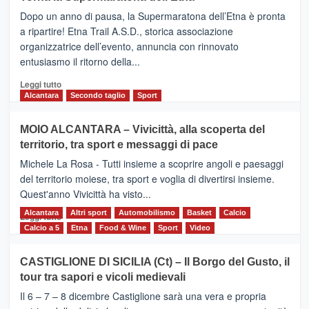
BROOKS
Dopo un anno di pausa, la Supermaratona dell’Etna è pronta
SuperMaratona
dell’Etna,
a ripartire! Etna Trail A.S.D., storica associazione
presentata
organizzatrice dell’evento, annuncia con rinnovato
l’edizione
entusiasmo il ritorno della...
2026
Leggi
Leggi tutto
di
Alcantara
Secondo taglio
Sport
più
su
MOIO ALCANTARA – Vivicittà, alla scoperta del
Torna
territorio, tra sport e messaggi di pace
la
Supermaratona
Michele La Rosa - Tutti insieme a scoprire angoli e paesaggi
dell’Etna
del territorio moiese, tra sport e voglia di divertirsi insieme.
Quest'anno Vivicittà ha visto...
Alcantara
Leggi
Altri sport
Automobilismo
Basket
Calcio
Leggi tutto
di
Calcio a 5
Etna
Food & Wine
Sport
Video
più
su
CASTIGLIONE DI SICILIA (Ct) – Il Borgo del Gusto, il
MOIO
tour tra sapori e vicoli medievali
ALCANTARA
–
Il 6 – 7 – 8 dicembre Castiglione sarà una vera e propria
Vivicittà,