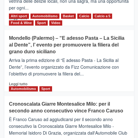
vetrina delle delizie locali, non una sagra, ma una opportunità
alla
per ogni...
scoperta
del
Altri sport
Leggi
Automobilismo
Basket
Calcio
Calcio a 5
Leggi tutto
territorio,
di
Food & Wine
Sport
Video
tra
più
sport
su
Mondello (Palermo) – “E adesso Pasta – La Sicilia
e
CASTIGLIONE
al Dente”, l’ evento per promuovere la filiera del
messaggi
DI
di
grano duro siciliano
SICILIA
pace
(Ct)
Arriva la prima edizione di “E adesso Pasta - La Sicilia al
–
Dente”, l’evento organizzato da Fizz Comunicazione con
Il
l’obiettivo di promuovere la filiera del...
Borgo
del
Leggi
Leggi tutto
Gusto,
di
Automobilismo
Sport
il
più
tour
su
Cronoscalata Giarre Montesalice Milo: per il
tra
Mondello
sapori
secondo anno consecutivo vince Franco Caruso
(Palermo)
e
–
È Franco Caruso ad aggiudicarsi per il secondo anno
vicoli
“E
consecutivo la Cronoscalata Giarre Montesalice Milo -
medievali
adesso
Memorial Isidoro Di Grazia, organizzata dall'Automobile Club
Pasta