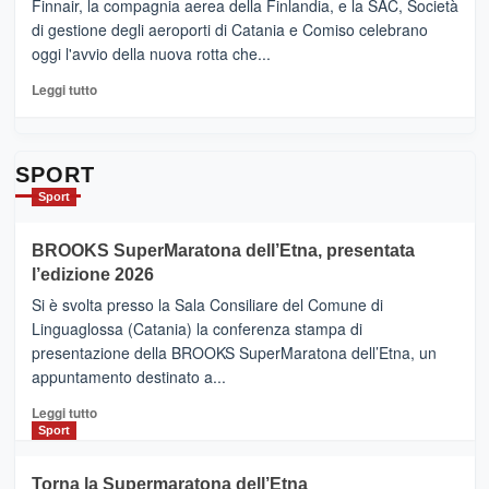
Ci
Finnair, la compagnia aerea della Finlandia, e la SAC, Società
siamo
di gestione degli aeroporti di Catania e Comiso celebrano
quasi….
oggi l'avvio della nuova rotta che...
pronti
per
Leggi
Leggi tutto
Contrade
di
dell’Etna
più
su
Da
SPORT
Catania
Sport
ad
Helsinki
BROOKS SuperMaratona dell’Etna, presentata
con
la
l’edizione 2026
Finnair.
Si è svolta presso la Sala Consiliare del Comune di
Al
Linguaglossa (Catania) la conferenza stampa di
via
presentazione della BROOKS SuperMaratona dell’Etna, un
i
appuntamento destinato a...
collegamenti
Leggi
Leggi tutto
di
Sport
più
su
Torna la Supermaratona dell’Etna