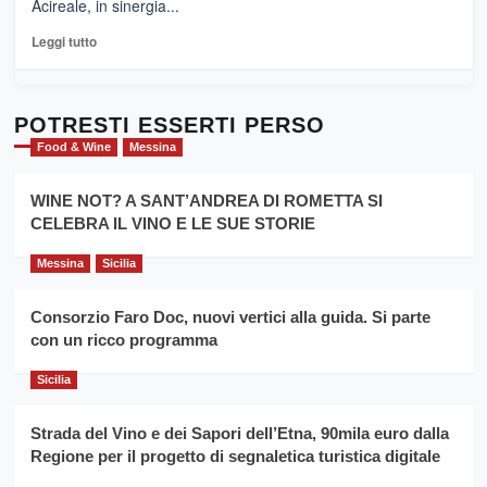
Acireale, in sinergia...
–
La
Leggi
Leggi tutto
Sicilia
di
al
più
Dente”,
su
l’
Cronoscalata
POTRESTI ESSERTI PERSO
evento
Giarre
Food & Wine
Messina
per
Montesalice
promuovere
Milo:
la
WINE NOT? A SANT’ANDREA DI ROMETTA SI
per
filiera
CELEBRA IL VINO E LE SUE STORIE
il
del
secondo
grano
anno
Messina
Sicilia
duro
consecutivo
siciliano
vince
Consorzio Faro Doc, nuovi vertici alla guida. Si parte
Franco
con un ricco programma
Caruso
Sicilia
Strada del Vino e dei Sapori dell’Etna, 90mila euro dalla
Regione per il progetto di segnaletica turistica digitale