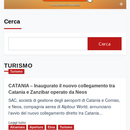
Cerca
Cerca
TURISMO
Turismo
CATANIA – Inaugurato il nuovo collegamento tra
Catania e Zanzibar operato da Neos
SAC, società di gestione degli aeroporti di Catania e Comiso,
e Neos, compagnia aerea di Alpitour World, annunciano
l'avvio del nuovo collegamento diretto tra Catania...
Leggi
Leggi tutto
di
Alcantara
Apertura
Etna
Turismo