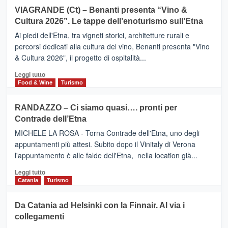
Airbnb.
su
VIAGRANDE (Ct) – Benanti presenta “Vino &
Anche
IL
la
Cultura 2026”. Le tappe dell’enoturismo sull’Etna
SAN
Valle
DOMENICO
Ai piedi dell'Etna, tra vigneti storici, architetture rurali e
Alcantara
PALACE
percorsi dedicati alla cultura del vino, Benanti presenta "Vino
nei
TAORMINA,
& Cultura 2026", il progetto di ospitalità...
primi
UN
posti
HOTEL
Leggi
Leggi tutto
nella
FOUR
di
Food & Wine
Turismo
classifica
SEASONS
più
siciliana
PRESENTA
su
RANDAZZO – Ci siamo quasi…. pronti per
IL
VIAGRANDE
Contrade dell’Etna
NUOVO
(Ct)
SUMMER
–
MICHELE LA ROSA - Torna Contrade dell'Etna, uno degli
BOOK
Benanti
appuntamenti più attesi. Subito dopo il Vinitaly di Verona
CLUB
presenta
l'appuntamento è alle falde dell'Etna, nella location già...
“Vino
&
Leggi
Leggi tutto
Cultura
di
Catania
Turismo
2026”.
più
Le
su
Da Catania ad Helsinki con la Finnair. Al via i
tappe
RANDAZZO
collegamenti
dell’enoturismo
–
sull’Etna