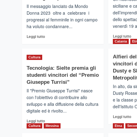
siciliane e c
Il messaggio lanciato da Mondo
dell’imprendi
Donna 2023 oltre a celebrare i
dello spettac
progressi al femminile in ogni campo
venerdì 19 a
ha voluto condannare...
Leg
Leggi
Leggi tutto
Leggi tutto
di
di
Catania
Et
più
più
su
su
Alfieri de
Cultura
CA
CAPO
vincitori 
DI
D’ORLANDO
Tecnologia: Sielte premia gli
SIC
(Me)
Dusty e 
studenti vincitori del “Premio
–
–
Metropoli
I
Giuseppe Turrisi”
Mondo
In alto, da s
pro
Donna
Il "Premio Giuseppe Turrisi" nasce
Dusty Rosse
del
2023.
con l'obiettivo di contribuire allo
Pr
Per
e la classe p
sviluppo e alla diffusione della cultura
Civ
gli
dell'Istituto
digitale ed è rivolto...
An
organizzatori
Leg
“Un
Leggi tutto
Leggi
Leggi tutto
di
successo
di
Cultura
Messina
Etna
Secon
più
oltre
più
su
ogni