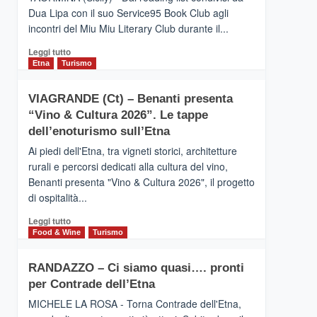
privilegiata
Dua Lipa con il suo Service95 Book Club agli
secondo
incontri del Miu Miu Literary Club durante il...
i
dati
Leggi
Leggi tutto
di
di
Etna
Turismo
Airbnb.
più
Anche
su
la
VIAGRANDE (Ct) – Benanti presenta
IL
Valle
“Vino & Cultura 2026”. Le tappe
SAN
Alcantara
DOMENICO
dell’enoturismo sull’Etna
nei
PALACE
primi
Ai piedi dell'Etna, tra vigneti storici, architetture
TAORMINA,
posti
rurali e percorsi dedicati alla cultura del vino,
UN
nella
Benanti presenta "Vino & Cultura 2026", il progetto
HOTEL
classifica
di ospitalità...
FOUR
siciliana
SEASONS
Leggi
Leggi tutto
PRESENTA
di
Food & Wine
Turismo
IL
più
NUOVO
su
SUMMER
RANDAZZO – Ci siamo quasi…. pronti
VIAGRANDE
BOOK
per Contrade dell’Etna
(Ct)
CLUB
–
MICHELE LA ROSA - Torna Contrade dell'Etna,
Benanti