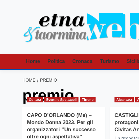
Vai
al
contenuto
Home
Politica
Cronaca
Turismo
Sicili
HOME
PREMIO
premio
Cultura
Eventi e Spettacoli
Tirreno
Alcantara
CAPO D’ORLANDO (Me) –
CASTIGLIO
Mondo Donna 2023. Per gli
protagoni
organizzatori “Un successo
Civitas A
oltre ogni aspettativa”
Un riconosci