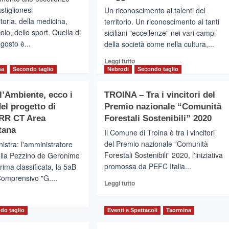
astiglionesi
Un riconoscimento ai talenti del
toria, della medicina,
territorio. Un riconoscimento ai tanti
olo, dello sport. Quella di
siciliani "eccellenze" nei vari campi
gosto è...
della società come nella cultura,...
gi
Leggi
Leggi tutto
di
na
Secondo taglio
Nebrodi
Secondo taglio
più
su
ll’Ambiente, ecco i
TROINA – Tra i vincitori del
STIGLIONE
CASTIGLIONE
del progetto di
Premio nazionale “Comunità
DI
ILIA
SICILIA
SRR CT Area
Forestali Sostenibili” 2020
–
tana
Il Comune di Troina è tra i vincitori
Civitas
del Premio nazionale "Comunità
inistra: l'amministratore
tagonisti
Animosa
Forestali Sostenibili" 2020, l'iniziativa
lla Pezzino de Geronimo
in
emio
promossa da PEFC Italia...
rima classificata, la 5aB
Piazza
itas
Madonna
 Comprensivo "G....
Leggi
Leggi tutto
imosa
della
di
gi
Catena
più
con
su
do taglio
Eventi e Spettacoli
Taormina
Ruggero
TROINA
Sardo