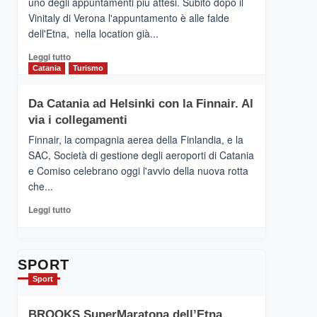
uno degli appuntamenti più attesi. Subito dopo il
presenta
Vinitaly di Verona l'appuntamento è alle falde
“Vino
dell'Etna, nella location già...
&
Cultura
Leggi
Leggi tutto
2026”.
di
Catania
Turismo
Le
più
tappe
su
Da Catania ad Helsinki con la Finnair. Al
dell’enoturismo
RANDAZZO
sull’Etna
via i collegamenti
–
Ci
Finnair, la compagnia aerea della Finlandia, e la
siamo
SAC, Società di gestione degli aeroporti di Catania
quasi….
e Comiso celebrano oggi l'avvio della nuova rotta
pronti
che...
per
Contrade
Leggi
Leggi tutto
dell’Etna
di
più
su
Da
SPORT
Catania
Sport
ad
Helsinki
BROOKS SuperMaratona dell’Etna,
con