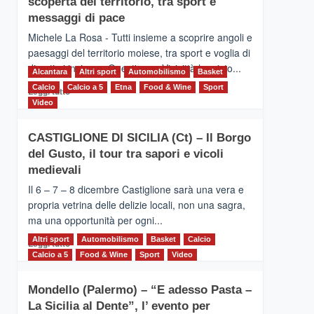
scoperta del territorio, tra sport e
la
Supermaratona
messaggi di pace
dell’Etna
Michele La Rosa - Tutti insieme a scoprire angoli e
paesaggi del territorio moiese, tra sport e voglia di
divertirsi insieme. Quest'anno Vivicittà ha visto...
Alcantara
Altri sport
Automobilismo
Basket
Calcio
Calcio a 5
Leggi
Etna
Food & Wine
Sport
Leggi tutto
di
Video
più
su
CASTIGLIONE DI SICILIA (Ct) – Il Borgo
MOIO
del Gusto, il tour tra sapori e vicoli
ALCANTARA
–
medievali
Vivicittà,
Il 6 – 7 – 8 dicembre Castiglione sarà una vera e
alla
propria vetrina delle delizie locali, non una sagra,
scoperta
ma una opportunità per ogni...
del
territorio,
Altri sport
Leggi
Automobilismo
Basket
Calcio
Leggi tutto
tra
di
Calcio a 5
Food & Wine
Sport
Video
sport
più
e
su
messaggi
Mondello (Palermo) – “E adesso Pasta –
CASTIGLIONE
di
La Sicilia al Dente”, l’ evento per
DI