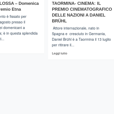
–
eri
LOSSA – Domenica
TAORMINA- CINEMA: IL
Tra
l’Ambiente,
Premio Etna
PREMIO CINEMATOGRAFICO
i
co
DELLE NAZIONI A DANIEL
vincitori
to è fissato per
del
citori
BRÜHL
agosto presso il
Premio
ei domenicani a
Attore internazionale, nato in
nazionale
getto
; è in questa splendida
Spagna e cresciuto in Germania,
“Comunità
i...
Daniel Brühl è a Taormina il 13 luglio
Forestali
sty
Sostenibili”
per ritirare il...
gi
2020
R
Leggi
Leggi tutto
di
ea
più
ropolitana
NGUAGLOSSA
su
TAORMINA-
menica
CINEMA:
IL
II
PREMIO
emio
CINEMATOGRAFICO
a
DELLE
NAZIONI
A
DANIEL