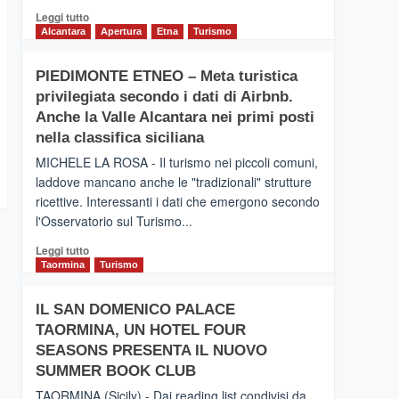
Leggi
Leggi tutto
di
Alcantara
Apertura
Etna
Turismo
più
su
PIEDIMONTE ETNEO – Meta turistica
CATANIA
privilegiata secondo i dati di Airbnb.
–
Inaugurato
Anche la Valle Alcantara nei primi posti
il
nella classifica siciliana
nuovo
MICHELE LA ROSA - Il turismo nei piccoli comuni,
collegamento
laddove mancano anche le "tradizionali" strutture
tra
ricettive. Interessanti i dati che emergono secondo
Catania
e
l'Osservatorio sul Turismo...
Zanzibar
Leggi
Leggi tutto
operato
di
Taormina
Turismo
da
più
Neos
su
IL SAN DOMENICO PALACE
PIEDIMONTE
TAORMINA, UN HOTEL FOUR
ETNEO
–
SEASONS PRESENTA IL NUOVO
Meta
SUMMER BOOK CLUB
turistica
TAORMINA (Sicily) - Dai reading list condivisi da