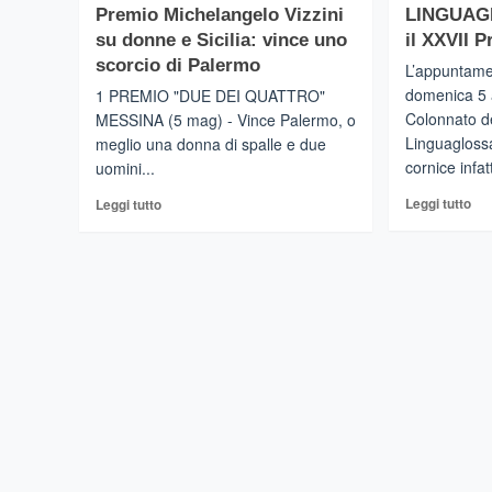
su
Alfi
aspettativa”
Premio Michelangelo Vizzini
LINGUAG
Tecnologia:
del
su donne e Sicilia: vince uno
il XXVII 
Sielte
ec
premia
scorcio di Palermo
L’appuntamen
i
gli
vin
domenica 5 
1 PREMIO "DUE DEI QUATTRO"
studenti
del
Colonnato d
MESSINA (5 mag) - Vince Palermo, o
vincitori
pro
Linguaglossa
meglio una donna di spalle e due
del
di
cornice infatt
uomini...
“Premio
Du
Giuseppe
e
Leg
Leggi
Leggi tutto
Leggi tutto
Turrisi”
SR
di
di
CT
più
più
Ar
su
su
Met
LI
Premio
–
Michelangelo
Do
Vizzini
il
su
XXV
donne
Pr
e
Etn
Sicilia:
vince
uno
scorcio