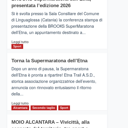
la
presentata l’edizione 2026
Finnair.
Si è svolta presso la Sala Consiliare del Comune
Al
di Linguaglossa (Catania) la conferenza stampa di
via
presentazione della BROOKS SuperMaratona
i
collegamenti
dell’Etna, un appuntamento destinato a...
Leggi
Leggi tutto
di
Sport
più
su
Torna la Supermaratona dell’Etna
BROOKS
SuperMaratona
Dopo un anno di pausa, la Supermaratona
dell’Etna,
dell’Etna è pronta a ripartire! Etna Trail A.S.D.,
presentata
storica associazione organizzatrice dell’evento,
l’edizione
annuncia con rinnovato entusiasmo il ritorno
2026
della...
Leggi
Leggi tutto
di
Alcantara
Secondo taglio
Sport
più
su
MOIO ALCANTARA – Vivicittà, alla
Torna