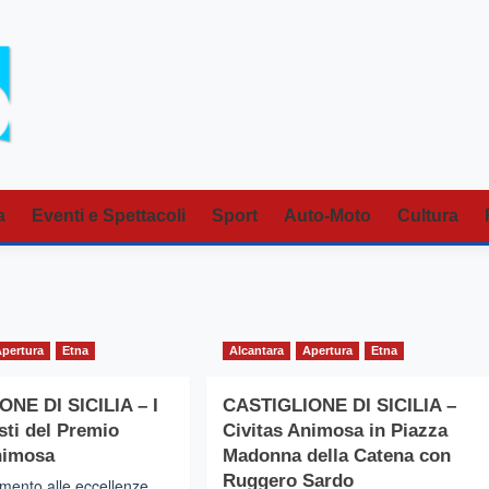
a
Eventi e Spettacoli
Sport
Auto-Moto
Cultura
Apertura
Etna
Alcantara
Apertura
Etna
NE DI SICILIA – I
CASTIGLIONE DI SICILIA –
sti del Premio
Civitas Animosa in Piazza
nimosa
Madonna della Catena con
Ruggero Sardo
mento alle eccellenze