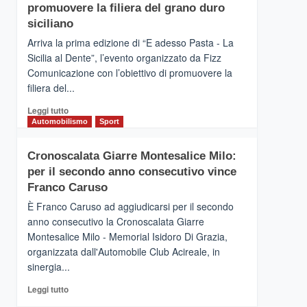
pace
SICILIA
promuovere la filiera del grano duro
(Ct)
siciliano
–
Arriva la prima edizione di “E adesso Pasta - La
Il
Sicilia al Dente”, l’evento organizzato da Fizz
Borgo
Comunicazione con l’obiettivo di promuovere la
del
Gusto,
filiera del...
il
Leggi
Leggi tutto
tour
di
Automobilismo
Sport
tra
più
sapori
su
e
Cronoscalata Giarre Montesalice Milo:
Mondello
vicoli
per il secondo anno consecutivo vince
(Palermo)
medievali
–
Franco Caruso
“E
È Franco Caruso ad aggiudicarsi per il secondo
adesso
anno consecutivo la Cronoscalata Giarre
Pasta
Montesalice Milo - Memorial Isidoro Di Grazia,
–
organizzata dall'Automobile Club Acireale, in
La
Sicilia
sinergia...
al
Leggi
Leggi tutto
Dente”,
di
l’