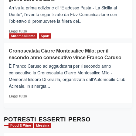
pace
(Ct)
Arriva la prima edizione di “E adesso Pasta - La Sicilia al
–
Dente”, l’evento organizzato da Fizz Comunicazione con
Il
l’obiettivo di promuovere la filiera del...
Borgo
del
Leggi
Leggi tutto
Gusto,
di
Automobilismo
Sport
il
più
tour
su
Cronoscalata Giarre Montesalice Milo: per il
tra
Mondello
sapori
secondo anno consecutivo vince Franco Caruso
(Palermo)
e
–
È Franco Caruso ad aggiudicarsi per il secondo anno
vicoli
“E
consecutivo la Cronoscalata Giarre Montesalice Milo -
medievali
adesso
Memorial Isidoro Di Grazia, organizzata dall'Automobile Club
Pasta
Acireale, in sinergia...
–
La
Leggi
Leggi tutto
Sicilia
di
al
più
Dente”,
su
l’
Cronoscalata
POTRESTI ESSERTI PERSO
evento
Giarre
Food & Wine
Messina
per
Montesalice
promuovere
Milo: