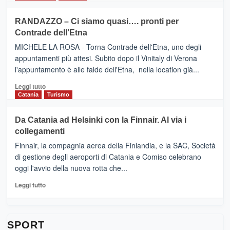
classifica
SEASONS
più
siciliana
PRESENTA
su
RANDAZZO – Ci siamo quasi…. pronti per
IL
VIAGRANDE
Contrade dell’Etna
NUOVO
(Ct)
SUMMER
–
MICHELE LA ROSA - Torna Contrade dell'Etna, uno degli
BOOK
Benanti
appuntamenti più attesi. Subito dopo il Vinitaly di Verona
CLUB
presenta
l'appuntamento è alle falde dell'Etna, nella location già...
“Vino
&
Leggi
Leggi tutto
Cultura
di
Catania
Turismo
2026”.
più
Le
su
Da Catania ad Helsinki con la Finnair. Al via i
tappe
RANDAZZO
collegamenti
dell’enoturismo
–
sull’Etna
Ci
Finnair, la compagnia aerea della Finlandia, e la SAC, Società
siamo
di gestione degli aeroporti di Catania e Comiso celebrano
quasi….
oggi l'avvio della nuova rotta che...
pronti
per
Leggi
Leggi tutto
Contrade
di
dell’Etna
più
su
Da
SPORT