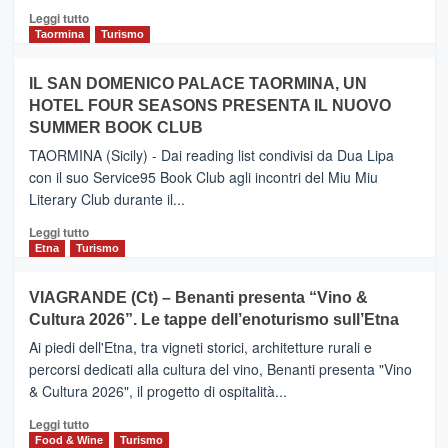
Catania
Leggi
Leggi tutto
e
di
Taormina
Turismo
Zanzibar
più
operato
su
IL SAN DOMENICO PALACE TAORMINA, UN
da
PIEDIMONTE
Neos
HOTEL FOUR SEASONS PRESENTA IL NUOVO
ETNEO
SUMMER BOOK CLUB
–
Meta
TAORMINA (Sicily) - Dai reading list condivisi da Dua Lipa
turistica
con il suo Service95 Book Club agli incontri del Miu Miu
privilegiata
Literary Club durante il...
secondo
i
Leggi
Leggi tutto
dati
di
Etna
Turismo
di
più
Airbnb.
su
VIAGRANDE (Ct) – Benanti presenta “Vino &
Anche
IL
la
Cultura 2026”. Le tappe dell’enoturismo sull’Etna
SAN
Valle
DOMENICO
Ai piedi dell'Etna, tra vigneti storici, architetture rurali e
Alcantara
PALACE
percorsi dedicati alla cultura del vino, Benanti presenta "Vino
nei
TAORMINA,
& Cultura 2026", il progetto di ospitalità...
primi
UN
posti
HOTEL
Leggi
Leggi tutto
nella
FOUR
di
Food & Wine
Turismo