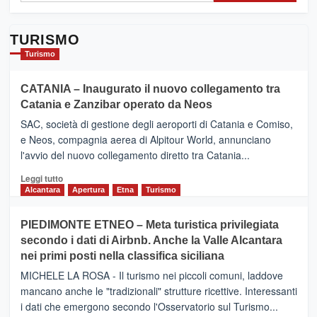
TURISMO
Turismo
CATANIA – Inaugurato il nuovo collegamento tra
Catania e Zanzibar operato da Neos
SAC, società di gestione degli aeroporti di Catania e Comiso,
e Neos, compagnia aerea di Alpitour World, annunciano
l'avvio del nuovo collegamento diretto tra Catania...
Leggi
Leggi tutto
di
Alcantara
Apertura
Etna
Turismo
più
su
PIEDIMONTE ETNEO – Meta turistica privilegiata
CATANIA
secondo i dati di Airbnb. Anche la Valle Alcantara
–
nei primi posti nella classifica siciliana
Inaugurato
il
MICHELE LA ROSA - Il turismo nei piccoli comuni, laddove
nuovo
mancano anche le "tradizionali" strutture ricettive. Interessanti
collegamento
i dati che emergono secondo l'Osservatorio sul Turismo...
tra