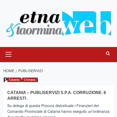
Vai
al
contenuto
Menu
principale
HOME
PUBLISERVIZI
Publiservizi
Catania
Cronaca
CATANIA – PUBLISERVIZI S.P.A. CORRUZIONE. 6
ARRESTI .
Su delega di questa Procura distrettuale i Finanzieri del
Comando Provinciale di Catania hanno eseguito un’ordinanza