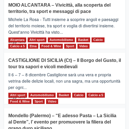
su
MOIO ALCANTARA – Vivicittà, alla scoperta del
Torna
territorio, tra sport e messaggi di pace
la
Supermaratona
Michele La Rosa - Tutti insieme a scoprire angoli e paesaggi
dell’Etna
del territorio moiese, tra sport e voglia di divertirsi insieme.
Quest'anno Vivicittà ha visto...
Alcantara
Leggi
Altri sport
Automobilismo
Basket
Calcio
Leggi tutto
di
Calcio a 5
Etna
Food & Wine
Sport
Video
più
su
CASTIGLIONE DI SICILIA (Ct) – Il Borgo del Gusto, il
MOIO
tour tra sapori e vicoli medievali
ALCANTARA
–
Il 6 – 7 – 8 dicembre Castiglione sarà una vera e propria
Vivicittà,
vetrina delle delizie locali, non una sagra, ma una opportunità
alla
per ogni...
scoperta
del
Altri sport
Leggi
Automobilismo
Basket
Calcio
Calcio a 5
Leggi tutto
territorio,
di
Food & Wine
Sport
Video
tra
più
sport
su
Mondello (Palermo) – “E adesso Pasta – La Sicilia
e
CASTIGLIONE
al Dente”, l’ evento per promuovere la filiera del
messaggi
DI
di
grano duro siciliano
SICILIA