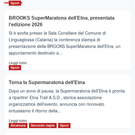
Catania
Sport
ad
Helsinki
BROOKS SuperMaratona dell’Etna, presentata
con
la
l’edizione 2026
Finnair.
Si è svolta presso la Sala Consiliare del Comune di
Al
Linguaglossa (Catania) la conferenza stampa di
via
presentazione della BROOKS SuperMaratona dell’Etna, un
i
appuntamento destinato a...
collegamenti
Leggi
Leggi tutto
di
Sport
più
su
Torna la Supermaratona dell’Etna
BROOKS
Dopo un anno di pausa, la Supermaratona dell’Etna è pronta
SuperMaratona
dell’Etna,
a ripartire! Etna Trail A.S.D., storica associazione
presentata
organizzatrice dell’evento, annuncia con rinnovato
l’edizione
entusiasmo il ritorno della...
2026
Leggi
Leggi tutto
di
Alcantara
Secondo taglio
Sport
più