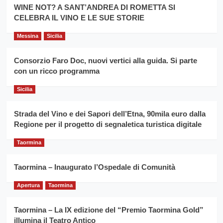
la
WINE NOT? A SANT’ANDREA DI ROMETTA SI
per
filiera
CELEBRA IL VINO E LE SUE STORIE
il
del
secondo
grano
anno
Messina
Sicilia
duro
consecutivo
siciliano
vince
Consorzio Faro Doc, nuovi vertici alla guida. Si parte
Franco
con un ricco programma
Caruso
Sicilia
Strada del Vino e dei Sapori dell’Etna, 90mila euro dalla
Regione per il progetto di segnaletica turistica digitale
Taormina
Taormina – Inaugurato l’Ospedale di Comunità
Apertura
Taormina
Taormina – La IX edizione del “Premio Taormina Gold”
illumina il Teatro Antico