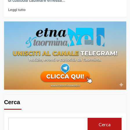
di custodia cautelare emessa...
Leggi
Leggi tutto
di
più
su
CATANIA
–
PUBLISERVIZI
S.P.A.
CORRUZIONE.
6
ARRESTI
.
Cerca
Cerca