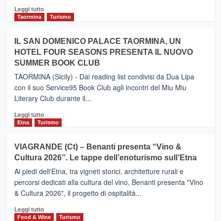
Catania
Leggi
Leggi tutto
e
di
Taormina
Turismo
Zanzibar
più
operato
su
IL SAN DOMENICO PALACE TAORMINA, UN
da
PIEDIMONTE
Neos
HOTEL FOUR SEASONS PRESENTA IL NUOVO
ETNEO
SUMMER BOOK CLUB
–
Meta
TAORMINA (Sicily) - Dai reading list condivisi da Dua Lipa
turistica
con il suo Service95 Book Club agli incontri del Miu Miu
privilegiata
Literary Club durante il...
secondo
i
Leggi
Leggi tutto
dati
di
Etna
Turismo
di
più
Airbnb.
su
VIAGRANDE (Ct) – Benanti presenta “Vino &
Anche
IL
la
Cultura 2026”. Le tappe dell’enoturismo sull’Etna
SAN
Valle
DOMENICO
Ai piedi dell'Etna, tra vigneti storici, architetture rurali e
Alcantara
PALACE
percorsi dedicati alla cultura del vino, Benanti presenta "Vino
nei
TAORMINA,
& Cultura 2026", il progetto di ospitalità...
primi
UN
posti
HOTEL
Leggi
Leggi tutto
nella
FOUR
di
Food & Wine
Turismo