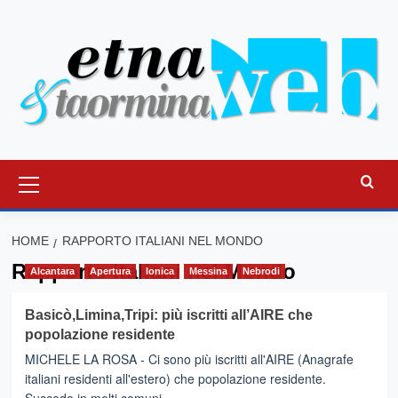
Vai
al
contenuto
Menu
principale
HOME
RAPPORTO ITALIANI NEL MONDO
Rapporto italiani nel Mondo
Alcantara
Apertura
Ionica
Messina
Nebrodi
Basicò,Limina,Tripi: più iscritti all’AIRE che
popolazione residente
MICHELE LA ROSA - Ci sono più iscritti all'AIRE (Anagrafe
italiani residenti all'estero) che popolazione residente.