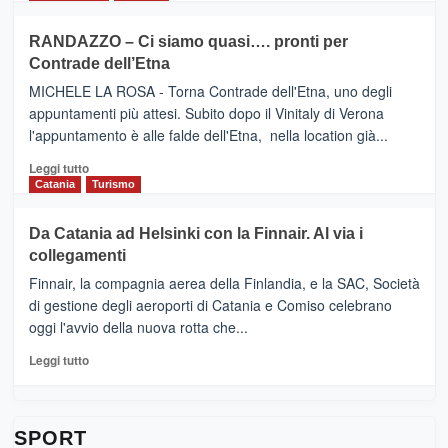
classifica
SEASONS
più
siciliana
PRESENTA
su
RANDAZZO – Ci siamo quasi…. pronti per
IL
VIAGRANDE
Contrade dell’Etna
NUOVO
(Ct)
SUMMER
–
MICHELE LA ROSA - Torna Contrade dell'Etna, uno degli
BOOK
Benanti
appuntamenti più attesi. Subito dopo il Vinitaly di Verona
CLUB
presenta
l'appuntamento è alle falde dell'Etna, nella location già...
“Vino
&
Leggi
Leggi tutto
Cultura
di
Catania
Turismo
2026”.
più
Le
su
Da Catania ad Helsinki con la Finnair. Al via i
tappe
RANDAZZO
collegamenti
dell’enoturismo
–
sull’Etna
Ci
Finnair, la compagnia aerea della Finlandia, e la SAC, Società
siamo
di gestione degli aeroporti di Catania e Comiso celebrano
quasi….
oggi l'avvio della nuova rotta che...
pronti
per
Leggi
Leggi tutto
Contrade
di
dell’Etna
più
su
Da
SPORT