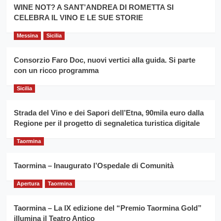
la
WINE NOT? A SANT’ANDREA DI ROMETTA SI
per
filiera
CELEBRA IL VINO E LE SUE STORIE
il
del
secondo
grano
anno
Messina
Sicilia
duro
consecutivo
siciliano
vince
Consorzio Faro Doc, nuovi vertici alla guida. Si parte
Franco
con un ricco programma
Caruso
Sicilia
Strada del Vino e dei Sapori dell’Etna, 90mila euro dalla
Regione per il progetto di segnaletica turistica digitale
Taormina
Taormina – Inaugurato l’Ospedale di Comunità
Apertura
Taormina
Taormina – La IX edizione del “Premio Taormina Gold”
illumina il Teatro Antico