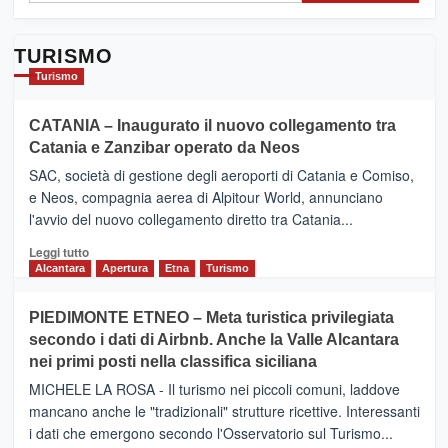
TURISMO
Turismo
CATANIA – Inaugurato il nuovo collegamento tra
Catania e Zanzibar operato da Neos
SAC, società di gestione degli aeroporti di Catania e Comiso,
e Neos, compagnia aerea di Alpitour World, annunciano
l'avvio del nuovo collegamento diretto tra Catania...
Leggi
Leggi tutto
di
Alcantara
Apertura
Etna
Turismo
più
su
PIEDIMONTE ETNEO – Meta turistica privilegiata
CATANIA
secondo i dati di Airbnb. Anche la Valle Alcantara
–
nei primi posti nella classifica siciliana
Inaugurato
il
MICHELE LA ROSA - Il turismo nei piccoli comuni, laddove
nuovo
mancano anche le "tradizionali" strutture ricettive. Interessanti
collegamento
i dati che emergono secondo l'Osservatorio sul Turismo...
tra