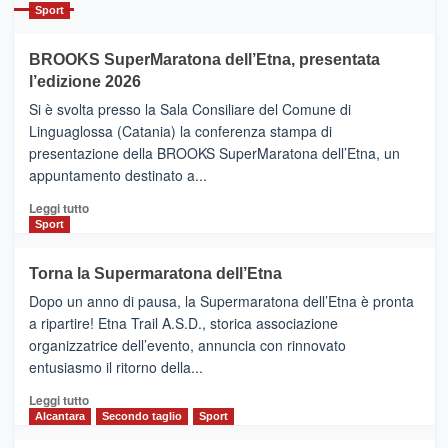
Catania
Sport
ad
Helsinki
BROOKS SuperMaratona dell’Etna, presentata
con
la
l’edizione 2026
Finnair.
Si è svolta presso la Sala Consiliare del Comune di
Al
Linguaglossa (Catania) la conferenza stampa di
via
presentazione della BROOKS SuperMaratona dell’Etna, un
i
appuntamento destinato a...
collegamenti
Leggi
Leggi tutto
di
Sport
più
su
Torna la Supermaratona dell’Etna
BROOKS
Dopo un anno di pausa, la Supermaratona dell’Etna è pronta
SuperMaratona
dell’Etna,
a ripartire! Etna Trail A.S.D., storica associazione
presentata
organizzatrice dell’evento, annuncia con rinnovato
l’edizione
entusiasmo il ritorno della...
2026
Leggi
Leggi tutto
di
Alcantara
Secondo taglio
Sport
più