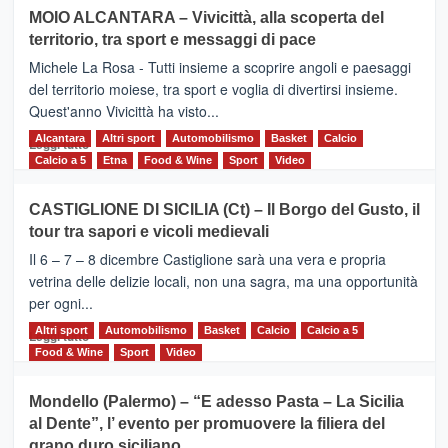
su
MOIO ALCANTARA – Vivicittà, alla scoperta del
Torna
territorio, tra sport e messaggi di pace
la
Supermaratona
Michele La Rosa - Tutti insieme a scoprire angoli e paesaggi
dell’Etna
del territorio moiese, tra sport e voglia di divertirsi insieme.
Quest'anno Vivicittà ha visto...
Alcantara
Leggi
Altri sport
Automobilismo
Basket
Calcio
Leggi tutto
di
Calcio a 5
Etna
Food & Wine
Sport
Video
più
su
CASTIGLIONE DI SICILIA (Ct) – Il Borgo del Gusto, il
MOIO
tour tra sapori e vicoli medievali
ALCANTARA
–
Il 6 – 7 – 8 dicembre Castiglione sarà una vera e propria
Vivicittà,
vetrina delle delizie locali, non una sagra, ma una opportunità
alla
per ogni...
scoperta
del
Altri sport
Leggi
Automobilismo
Basket
Calcio
Calcio a 5
Leggi tutto
territorio,
di
Food & Wine
Sport
Video
tra
più
sport
su
Mondello (Palermo) – “E adesso Pasta – La Sicilia
e
CASTIGLIONE
al Dente”, l’ evento per promuovere la filiera del
messaggi
DI
di
grano duro siciliano
SICILIA