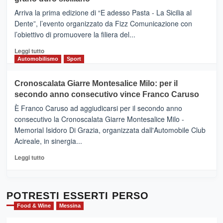
pace
(Ct)
Arriva la prima edizione di “E adesso Pasta - La Sicilia al
–
Dente”, l’evento organizzato da Fizz Comunicazione con
Il
l’obiettivo di promuovere la filiera del...
Borgo
del
Leggi
Leggi tutto
Gusto,
di
Automobilismo
Sport
il
più
tour
su
Cronoscalata Giarre Montesalice Milo: per il
tra
Mondello
sapori
secondo anno consecutivo vince Franco Caruso
(Palermo)
e
–
È Franco Caruso ad aggiudicarsi per il secondo anno
vicoli
“E
consecutivo la Cronoscalata Giarre Montesalice Milo -
medievali
adesso
Memorial Isidoro Di Grazia, organizzata dall'Automobile Club
Pasta
Acireale, in sinergia...
–
La
Leggi
Leggi tutto
Sicilia
di
al
più
Dente”,
su
l’
Cronoscalata
POTRESTI ESSERTI PERSO
evento
Giarre
Food & Wine
Messina
per
Montesalice
promuovere
Milo: