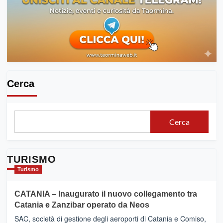
città
etnea
per
la
nostra
redazione
Cerca
Cerca
TURISMO
Turismo
CATANIA – Inaugurato il nuovo collegamento tra
Catania e Zanzibar operato da Neos
SAC, società di gestione degli aeroporti di Catania e Comiso,