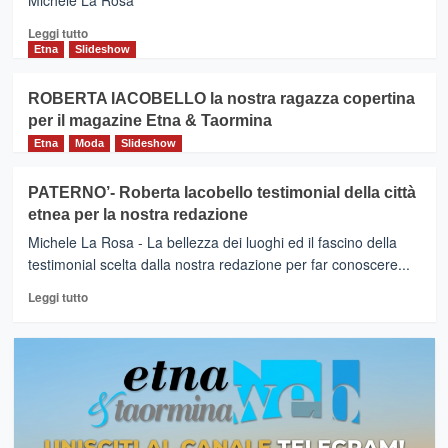
Michele La Rosa
Leggi
Leggi tutto
di
Etna
Slideshow
più
su
ROBERTA IACOBELLO la nostra ragazza copertina
ROBERTA
per il magazine Etna & Taormina
IACOBELLO
Testimonial
Etna
Moda
Slideshow
per
Etna
PATERNO’- Roberta Iacobello testimonial della città
&
etnea per la nostra redazione
Taormina
Michele La Rosa - La bellezza dei luoghi ed il fascino della
testimonial scelta dalla nostra redazione per far conoscere...
Leggi
Leggi tutto
di
più
su
PATERNO’-
Roberta
Iacobello
testimonial
della