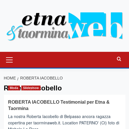
Vai
al
contenuto
Menu
principale
HOME
ROBERTA IACOBELLO
Roberta Iacobello
Moda
Slideshow
ROBERTA IACOBELLO Testimonial per Etna &
Taormina
La nostra Roberta Iacobello di Belpasso ancora ragazza
copertina per taorminaweb.it. Location PATERNO' (Ct) foto di