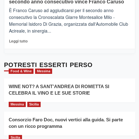
sapori
secondo anno consecutivo vince Franco Caruso
(Palermo)
e
–
È Franco Caruso ad aggiudicarsi per il secondo anno
vicoli
“E
consecutivo la Cronoscalata Giarre Montesalice Milo -
medievali
adesso
Memorial Isidoro Di Grazia, organizzata dall'Automobile Club
Pasta
Acireale, in sinergia...
–
La
Leggi
Leggi tutto
Sicilia
di
al
più
Dente”,
su
l’
Cronoscalata
POTRESTI ESSERTI PERSO
evento
Giarre
Food & Wine
Messina
per
Montesalice
promuovere
Milo:
la
WINE NOT? A SANT’ANDREA DI ROMETTA SI
per
filiera
CELEBRA IL VINO E LE SUE STORIE
il
del
secondo
grano
anno
Messina
Sicilia
duro
consecutivo
siciliano
vince
Consorzio Faro Doc, nuovi vertici alla guida. Si parte
Franco
con un ricco programma
Caruso
Sicilia