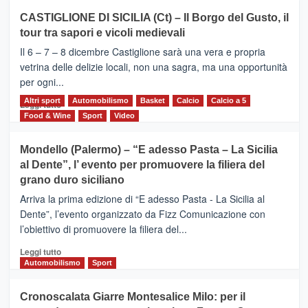
su
CASTIGLIONE DI SICILIA (Ct) – Il Borgo del Gusto, il
MOIO
tour tra sapori e vicoli medievali
ALCANTARA
–
Il 6 – 7 – 8 dicembre Castiglione sarà una vera e propria
Vivicittà,
vetrina delle delizie locali, non una sagra, ma una opportunità
alla
per ogni...
scoperta
del
Altri sport
Leggi
Automobilismo
Basket
Calcio
Calcio a 5
Leggi tutto
territorio,
di
Food & Wine
Sport
Video
tra
più
sport
su
Mondello (Palermo) – “E adesso Pasta – La Sicilia
e
CASTIGLIONE
al Dente”, l’ evento per promuovere la filiera del
messaggi
DI
di
grano duro siciliano
SICILIA
pace
(Ct)
Arriva la prima edizione di “E adesso Pasta - La Sicilia al
–
Dente”, l’evento organizzato da Fizz Comunicazione con
Il
l’obiettivo di promuovere la filiera del...
Borgo
del
Leggi
Leggi tutto
Gusto,
di
Automobilismo
Sport
il
più
tour
su
Cronoscalata Giarre Montesalice Milo: per il
tra
Mondello