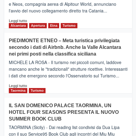
e Neos, compagnia aerea di Alpitour World, annunciano
l'avvio del nuovo collegamento diretto tra Catania...
Leggi
Leggi tutto
di
Alcantara
Apertura
Etna
Turismo
più
su
PIEDIMONTE ETNEO – Meta turistica privilegiata
CATANIA
secondo i dati di Airbnb. Anche la Valle Alcantara
–
nei primi posti nella classifica siciliana
Inaugurato
il
MICHELE LA ROSA - Il turismo nei piccoli comuni, laddove
nuovo
mancano anche le "tradizionali" strutture ricettive. Interessanti
collegamento
i dati che emergono secondo l'Osservatorio sul Turismo...
tra
Catania
Leggi
Leggi tutto
e
di
Taormina
Turismo
Zanzibar
più
operato
su
IL SAN DOMENICO PALACE TAORMINA, UN
da
PIEDIMONTE
Neos
HOTEL FOUR SEASONS PRESENTA IL NUOVO
ETNEO
SUMMER BOOK CLUB
–
Meta
TAORMINA (Sicily) - Dai reading list condivisi da Dua Lipa
turistica
con il suo Service95 Book Club agli incontri del Miu Miu