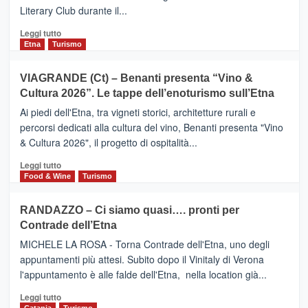
privilegiata
Literary Club durante il...
secondo
i
Leggi
Leggi tutto
dati
di
Etna
Turismo
di
più
Airbnb.
su
VIAGRANDE (Ct) – Benanti presenta “Vino &
Anche
IL
la
Cultura 2026”. Le tappe dell’enoturismo sull’Etna
SAN
Valle
DOMENICO
Ai piedi dell'Etna, tra vigneti storici, architetture rurali e
Alcantara
PALACE
percorsi dedicati alla cultura del vino, Benanti presenta "Vino
nei
TAORMINA,
& Cultura 2026", il progetto di ospitalità...
primi
UN
posti
HOTEL
Leggi
Leggi tutto
nella
FOUR
di
Food & Wine
Turismo
classifica
SEASONS
più
siciliana
PRESENTA
su
RANDAZZO – Ci siamo quasi…. pronti per
IL
VIAGRANDE
Contrade dell’Etna
NUOVO
(Ct)
SUMMER
–
MICHELE LA ROSA - Torna Contrade dell'Etna, uno degli
BOOK
Benanti
appuntamenti più attesi. Subito dopo il Vinitaly di Verona
CLUB
presenta
l'appuntamento è alle falde dell'Etna, nella location già...
“Vino
&
Leggi
Leggi tutto
Cultura
di