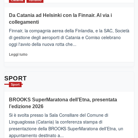
Catania
Turismo
2026”.
più
Le
su
Da Catania ad Helsinki con la Finnair. Al via i
tappe
RANDAZZO
collegamenti
dell’enoturismo
–
sull’Etna
Ci
Finnair, la compagnia aerea della Finlandia, e la SAC, Società
siamo
di gestione degli aeroporti di Catania e Comiso celebrano
quasi….
oggi l'avvio della nuova rotta che...
pronti
per
Leggi
Leggi tutto
Contrade
di
dell’Etna
più
su
Da
SPORT
Catania
Sport
ad
Helsinki
BROOKS SuperMaratona dell’Etna, presentata
con
la
l’edizione 2026
Finnair.
Si è svolta presso la Sala Consiliare del Comune di
Al
Linguaglossa (Catania) la conferenza stampa di
via
presentazione della BROOKS SuperMaratona dell’Etna, un
i
appuntamento destinato a...
collegamenti