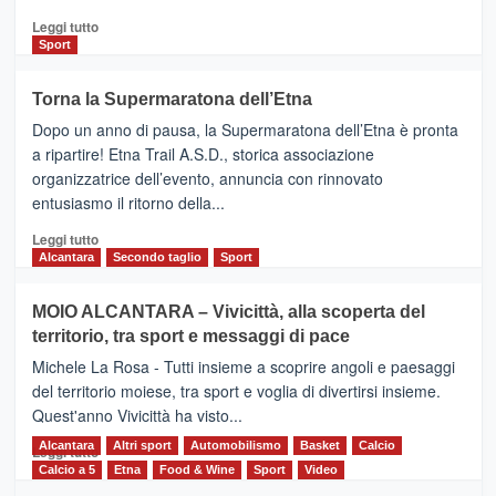
Leggi
Leggi tutto
di
Sport
più
su
Torna la Supermaratona dell’Etna
BROOKS
Dopo un anno di pausa, la Supermaratona dell’Etna è pronta
SuperMaratona
dell’Etna,
a ripartire! Etna Trail A.S.D., storica associazione
presentata
organizzatrice dell’evento, annuncia con rinnovato
l’edizione
entusiasmo il ritorno della...
2026
Leggi
Leggi tutto
di
Alcantara
Secondo taglio
Sport
più
su
MOIO ALCANTARA – Vivicittà, alla scoperta del
Torna
territorio, tra sport e messaggi di pace
la
Supermaratona
Michele La Rosa - Tutti insieme a scoprire angoli e paesaggi
dell’Etna
del territorio moiese, tra sport e voglia di divertirsi insieme.
Quest'anno Vivicittà ha visto...
Alcantara
Leggi
Altri sport
Automobilismo
Basket
Calcio
Leggi tutto
di
Calcio a 5
Etna
Food & Wine
Sport
Video
più