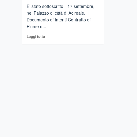
E’ stato sottoscritto il 17 settembre,
nel Palazzo di città di Acireale, il
Documento di Intenti Contratto di
Fiume e...
Leggi
Leggi tutto
di
più
su
ACIREALE
–
Progetto
Rural
Hub
delle
Aci:
sottoscritto
il
protocollo
di
intesa
del
Contratto