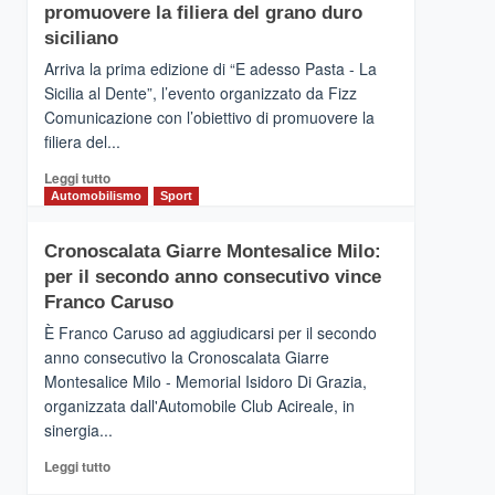
pace
SICILIA
promuovere la filiera del grano duro
(Ct)
siciliano
–
Arriva la prima edizione di “E adesso Pasta - La
Il
Sicilia al Dente”, l’evento organizzato da Fizz
Borgo
Comunicazione con l’obiettivo di promuovere la
del
Gusto,
filiera del...
il
Leggi
Leggi tutto
tour
di
Automobilismo
Sport
tra
più
sapori
su
e
Cronoscalata Giarre Montesalice Milo:
Mondello
vicoli
per il secondo anno consecutivo vince
(Palermo)
medievali
–
Franco Caruso
“E
È Franco Caruso ad aggiudicarsi per il secondo
adesso
anno consecutivo la Cronoscalata Giarre
Pasta
Montesalice Milo - Memorial Isidoro Di Grazia,
–
organizzata dall'Automobile Club Acireale, in
La
Sicilia
sinergia...
al
Leggi
Leggi tutto
Dente”,
di
l’