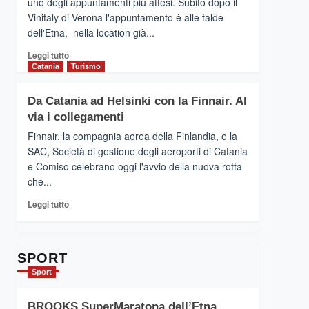
uno degli appuntamenti più attesi. Subito dopo il
presenta
Vinitaly di Verona l'appuntamento è alle falde
“Vino
dell'Etna, nella location già...
&
Cultura
Leggi
Leggi tutto
2026”.
di
Catania
Turismo
Le
più
tappe
su
Da Catania ad Helsinki con la Finnair. Al
dell’enoturismo
RANDAZZO
sull’Etna
via i collegamenti
–
Ci
Finnair, la compagnia aerea della Finlandia, e la
siamo
SAC, Società di gestione degli aeroporti di Catania
quasi….
e Comiso celebrano oggi l'avvio della nuova rotta
pronti
che...
per
Contrade
Leggi
Leggi tutto
dell’Etna
di
più
su
Da
SPORT
Catania
Sport
ad
Helsinki
BROOKS SuperMaratona dell’Etna,
con