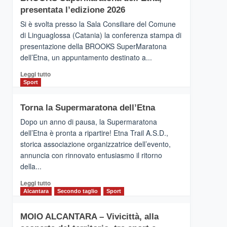
la
presentata l’edizione 2026
Finnair.
Si è svolta presso la Sala Consiliare del Comune
Al
di Linguaglossa (Catania) la conferenza stampa di
via
presentazione della BROOKS SuperMaratona
i
collegamenti
dell’Etna, un appuntamento destinato a...
Leggi
Leggi tutto
di
Sport
più
su
Torna la Supermaratona dell’Etna
BROOKS
SuperMaratona
Dopo un anno di pausa, la Supermaratona
dell’Etna,
dell’Etna è pronta a ripartire! Etna Trail A.S.D.,
presentata
storica associazione organizzatrice dell’evento,
l’edizione
annuncia con rinnovato entusiasmo il ritorno
2026
della...
Leggi
Leggi tutto
di
Alcantara
Secondo taglio
Sport
più
su
MOIO ALCANTARA – Vivicittà, alla
Torna