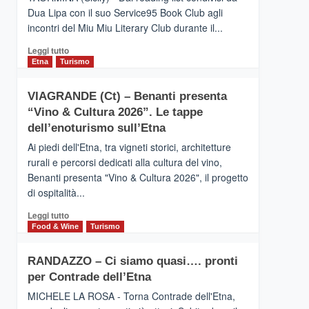
privilegiata
Dua Lipa con il suo Service95 Book Club agli
secondo
incontri del Miu Miu Literary Club durante il...
i
dati
Leggi
Leggi tutto
di
di
Etna
Turismo
Airbnb.
più
Anche
su
la
VIAGRANDE (Ct) – Benanti presenta
IL
Valle
“Vino & Cultura 2026”. Le tappe
SAN
Alcantara
DOMENICO
dell’enoturismo sull’Etna
nei
PALACE
primi
Ai piedi dell'Etna, tra vigneti storici, architetture
TAORMINA,
posti
rurali e percorsi dedicati alla cultura del vino,
UN
nella
Benanti presenta "Vino & Cultura 2026", il progetto
HOTEL
classifica
di ospitalità...
FOUR
siciliana
SEASONS
Leggi
Leggi tutto
PRESENTA
di
Food & Wine
Turismo
IL
più
NUOVO
su
SUMMER
RANDAZZO – Ci siamo quasi…. pronti
VIAGRANDE
BOOK
per Contrade dell’Etna
(Ct)
CLUB
–
MICHELE LA ROSA - Torna Contrade dell'Etna,
Benanti