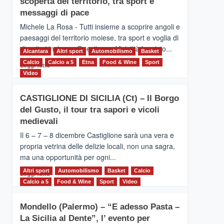
scoperta del territorio, tra sport e
la
Supermaratona
messaggi di pace
dell’Etna
Michele La Rosa - Tutti insieme a scoprire angoli e
paesaggi del territorio moiese, tra sport e voglia di
divertirsi insieme. Quest'anno Vivicittà ha visto...
Alcantara
Altri sport
Automobilismo
Basket
Calcio
Calcio a 5
Leggi
Etna
Food & Wine
Sport
Leggi tutto
di
Video
più
su
CASTIGLIONE DI SICILIA (Ct) – Il Borgo
MOIO
del Gusto, il tour tra sapori e vicoli
ALCANTARA
–
medievali
Vivicittà,
Il 6 – 7 – 8 dicembre Castiglione sarà una vera e
alla
propria vetrina delle delizie locali, non una sagra,
scoperta
ma una opportunità per ogni...
del
territorio,
Altri sport
Leggi
Automobilismo
Basket
Calcio
Leggi tutto
tra
di
Calcio a 5
Food & Wine
Sport
Video
sport
più
e
su
messaggi
Mondello (Palermo) – “E adesso Pasta –
CASTIGLIONE
di
La Sicilia al Dente”, l’ evento per
DI