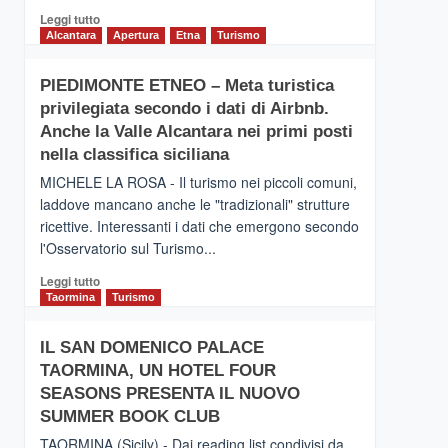
Leggi
Leggi tutto
di
Alcantara
Apertura
Etna
Turismo
più
su
PIEDIMONTE ETNEO – Meta turistica
CATANIA
privilegiata secondo i dati di Airbnb.
–
Inaugurato
Anche la Valle Alcantara nei primi posti
il
nella classifica siciliana
nuovo
MICHELE LA ROSA - Il turismo nei piccoli comuni,
collegamento
laddove mancano anche le "tradizionali" strutture
tra
ricettive. Interessanti i dati che emergono secondo
Catania
e
l'Osservatorio sul Turismo...
Zanzibar
Leggi
Leggi tutto
operato
di
Taormina
Turismo
da
più
Neos
su
IL SAN DOMENICO PALACE
PIEDIMONTE
TAORMINA, UN HOTEL FOUR
ETNEO
–
SEASONS PRESENTA IL NUOVO
Meta
SUMMER BOOK CLUB
turistica
TAORMINA (Sicily) - Dai reading list condivisi da