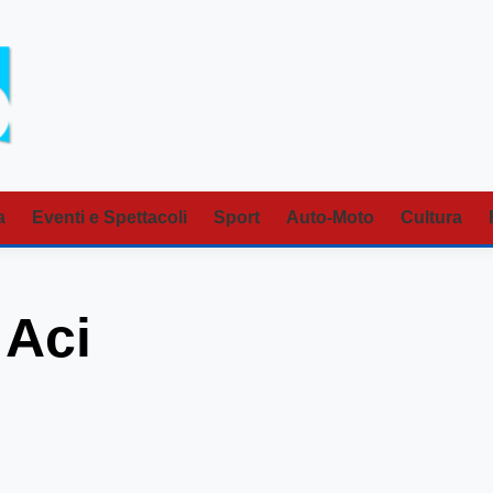
a
Eventi e Spettacoli
Sport
Auto-Moto
Cultura
 Aci