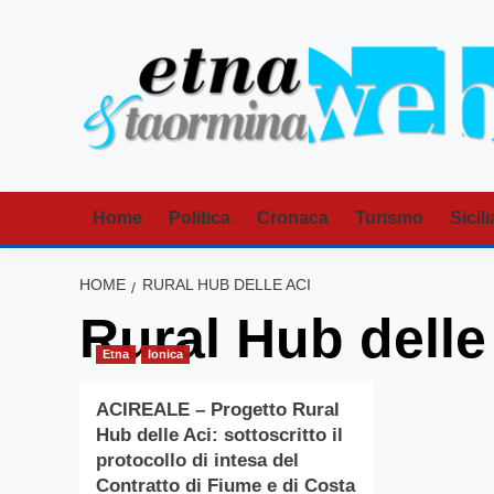
Vai
al
contenuto
Home
Politica
Cronaca
Turismo
Sicili
HOME
RURAL HUB DELLE ACI
Rural Hub delle
Etna
Ionica
ACIREALE – Progetto Rural
Hub delle Aci: sottoscritto il
protocollo di intesa del
Contratto di Fiume e di Costa