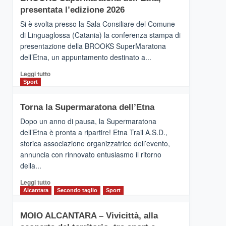
la
presentata l’edizione 2026
Finnair.
Si è svolta presso la Sala Consiliare del Comune
Al
di Linguaglossa (Catania) la conferenza stampa di
via
presentazione della BROOKS SuperMaratona
i
collegamenti
dell’Etna, un appuntamento destinato a...
Leggi
Leggi tutto
di
Sport
più
su
Torna la Supermaratona dell’Etna
BROOKS
SuperMaratona
Dopo un anno di pausa, la Supermaratona
dell’Etna,
dell’Etna è pronta a ripartire! Etna Trail A.S.D.,
presentata
storica associazione organizzatrice dell’evento,
l’edizione
annuncia con rinnovato entusiasmo il ritorno
2026
della...
Leggi
Leggi tutto
di
Alcantara
Secondo taglio
Sport
più
su
MOIO ALCANTARA – Vivicittà, alla
Torna