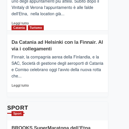
uno degli appuntamenti più attesi. Subito dopo il
presenta
Vinitaly di Verona l'appuntamento è alle falde
“Vino
dell'Etna, nella location già...
&
Cultura
Leggi
Leggi tutto
2026”.
di
Catania
Turismo
Le
più
tappe
su
Da Catania ad Helsinki con la Finnair. Al
dell’enoturismo
RANDAZZO
sull’Etna
via i collegamenti
–
Ci
Finnair, la compagnia aerea della Finlandia, e la
siamo
SAC, Società di gestione degli aeroporti di Catania
quasi….
e Comiso celebrano oggi l'avvio della nuova rotta
pronti
che...
per
Contrade
Leggi
Leggi tutto
dell’Etna
di
più
su
Da
SPORT
Catania
Sport
ad
Helsinki
BROOKS SuperMaratona dell’Etna,
con