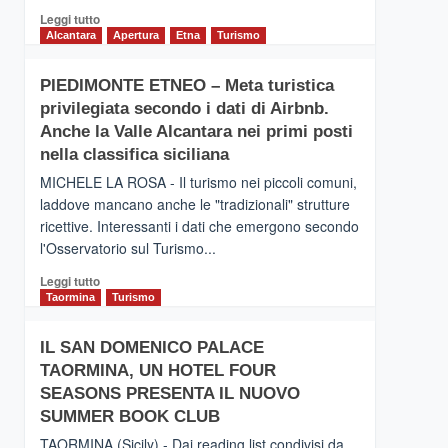
Leggi
Leggi tutto
di
Alcantara
Apertura
Etna
Turismo
più
su
PIEDIMONTE ETNEO – Meta turistica
CATANIA
privilegiata secondo i dati di Airbnb.
–
Inaugurato
Anche la Valle Alcantara nei primi posti
il
nella classifica siciliana
nuovo
MICHELE LA ROSA - Il turismo nei piccoli comuni,
collegamento
laddove mancano anche le "tradizionali" strutture
tra
ricettive. Interessanti i dati che emergono secondo
Catania
e
l'Osservatorio sul Turismo...
Zanzibar
Leggi
Leggi tutto
operato
di
Taormina
Turismo
da
più
Neos
su
IL SAN DOMENICO PALACE
PIEDIMONTE
TAORMINA, UN HOTEL FOUR
ETNEO
–
SEASONS PRESENTA IL NUOVO
Meta
SUMMER BOOK CLUB
turistica
TAORMINA (Sicily) - Dai reading list condivisi da