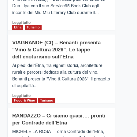
privilegiata
Dua Lipa con il suo Service95 Book Club agli
secondo
incontri del Miu Miu Literary Club durante il...
i
dati
Leggi
Leggi tutto
di
di
Etna
Turismo
Airbnb.
più
Anche
su
la
VIAGRANDE (Ct) – Benanti presenta
IL
Valle
“Vino & Cultura 2026”. Le tappe
SAN
Alcantara
DOMENICO
dell’enoturismo sull’Etna
nei
PALACE
primi
Ai piedi dell'Etna, tra vigneti storici, architetture
TAORMINA,
posti
rurali e percorsi dedicati alla cultura del vino,
UN
nella
Benanti presenta "Vino & Cultura 2026", il progetto
HOTEL
classifica
di ospitalità...
FOUR
siciliana
SEASONS
Leggi
Leggi tutto
PRESENTA
di
Food & Wine
Turismo
IL
più
NUOVO
su
SUMMER
RANDAZZO – Ci siamo quasi…. pronti
VIAGRANDE
BOOK
per Contrade dell’Etna
(Ct)
CLUB
–
MICHELE LA ROSA - Torna Contrade dell'Etna,
Benanti