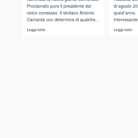
Proclamato pure il presidente del
di agosto 20
civico consesso. Il sindaco Antonio
quest’anno. 
Camarda con determina di qualche...
interessante.
Leggi
Leg
Leggi tutto
Leggi tutto
di
di
più
più
su
su
CASTIGLIONE
CA
DI
DI
SICILIA
SIC
–
–
Giunta
Rac
e
dif
Consiglio
rag
comunale
il
operativi.Assegnati
71
incarichi