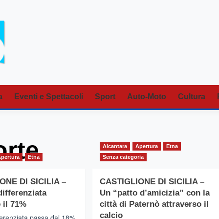
a
Eventi e Spettacoli
Sport
Auto-Moto
Cultura
orte
Alcantara
Apertura
Etna
Apertura
Etna
Senza categoria
ONE DI SICILIA –
CASTIGLIONE DI SICILIA –
differenziata
Un “patto d’amicizia” con la
 il 71%
città di Paternò attraverso il
calcio
ferenziata passa dal 18%