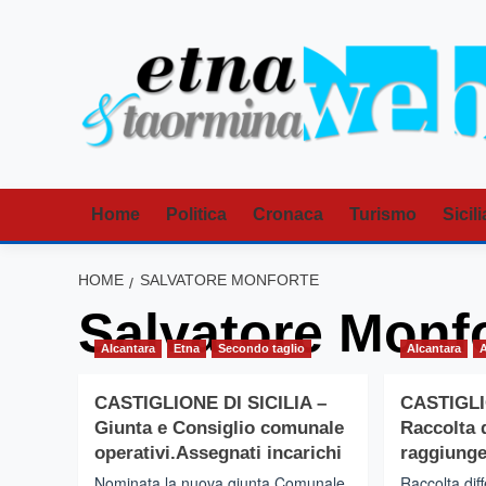
Vai
al
contenuto
Home
Politica
Cronaca
Turismo
Sicili
HOME
SALVATORE MONFORTE
Salvatore Monf
Alcantara
Etna
Secondo taglio
Alcantara
CASTIGLIONE DI SICILIA –
CASTIGLI
Giunta e Consiglio comunale
Raccolta 
operativi.Assegnati incarichi
raggiunge
Nominata la nuova giunta Comunale.
Raccolta dif