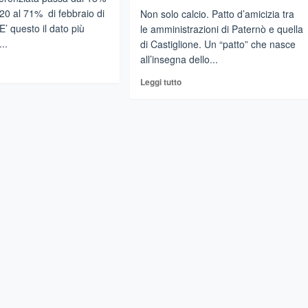
20 al 71% di febbraio di
Non solo calcio. Patto d’amicizia tra
E’ questo il dato più
le amministrazioni di Paternò e quella
..
di Castiglione. Un “patto” che nasce
all’insegna dello...
gi
Leggi
Leggi tutto
di
più
STIGLIONE
su
CASTIGLIONE
ILIA
DI
SICILIA
colta
–
ferenziata
Un
giunge
“patto
d’amicizia”
%
con
la
città
di
Paternò
attraverso
il