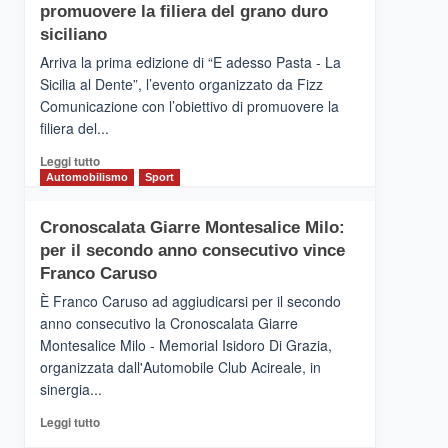
pace
SICILIA
promuovere la filiera del grano duro
(Ct)
siciliano
–
Arriva la prima edizione di “E adesso Pasta - La
Il
Sicilia al Dente”, l’evento organizzato da Fizz
Borgo
Comunicazione con l’obiettivo di promuovere la
del
Gusto,
filiera del...
il
Leggi
Leggi tutto
tour
di
Automobilismo
Sport
tra
più
sapori
su
e
Cronoscalata Giarre Montesalice Milo:
Mondello
vicoli
per il secondo anno consecutivo vince
(Palermo)
medievali
–
Franco Caruso
“E
È Franco Caruso ad aggiudicarsi per il secondo
adesso
anno consecutivo la Cronoscalata Giarre
Pasta
Montesalice Milo - Memorial Isidoro Di Grazia,
–
organizzata dall'Automobile Club Acireale, in
La
Sicilia
sinergia...
al
Leggi
Leggi tutto
Dente”,
di
l’