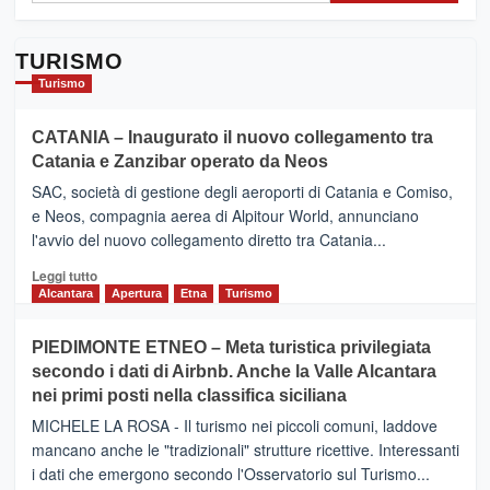
TURISMO
Turismo
CATANIA – Inaugurato il nuovo collegamento tra
Catania e Zanzibar operato da Neos
SAC, società di gestione degli aeroporti di Catania e Comiso,
e Neos, compagnia aerea di Alpitour World, annunciano
l'avvio del nuovo collegamento diretto tra Catania...
Leggi
Leggi tutto
di
Alcantara
Apertura
Etna
Turismo
più
su
PIEDIMONTE ETNEO – Meta turistica privilegiata
CATANIA
secondo i dati di Airbnb. Anche la Valle Alcantara
–
nei primi posti nella classifica siciliana
Inaugurato
il
MICHELE LA ROSA - Il turismo nei piccoli comuni, laddove
nuovo
mancano anche le "tradizionali" strutture ricettive. Interessanti
collegamento
i dati che emergono secondo l'Osservatorio sul Turismo...
tra