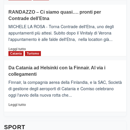
classifica
SEASONS
più
siciliana
PRESENTA
su
RANDAZZO – Ci siamo quasi…. pronti per
IL
VIAGRANDE
Contrade dell’Etna
NUOVO
(Ct)
SUMMER
–
MICHELE LA ROSA - Torna Contrade dell'Etna, uno degli
BOOK
Benanti
appuntamenti più attesi. Subito dopo il Vinitaly di Verona
CLUB
presenta
l'appuntamento è alle falde dell'Etna, nella location già...
“Vino
&
Leggi
Leggi tutto
Cultura
di
Catania
Turismo
2026”.
più
Le
su
Da Catania ad Helsinki con la Finnair. Al via i
tappe
RANDAZZO
collegamenti
dell’enoturismo
–
sull’Etna
Ci
Finnair, la compagnia aerea della Finlandia, e la SAC, Società
siamo
di gestione degli aeroporti di Catania e Comiso celebrano
quasi….
oggi l'avvio della nuova rotta che...
pronti
per
Leggi
Leggi tutto
Contrade
di
dell’Etna
più
su
Da
SPORT