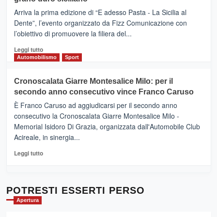
pace
(Ct)
Arriva la prima edizione di “E adesso Pasta - La Sicilia al
–
Dente”, l’evento organizzato da Fizz Comunicazione con
Il
l’obiettivo di promuovere la filiera del...
Borgo
del
Leggi
Leggi tutto
Gusto,
di
Automobilismo
Sport
il
più
tour
su
Cronoscalata Giarre Montesalice Milo: per il
tra
Mondello
sapori
secondo anno consecutivo vince Franco Caruso
(Palermo)
e
–
È Franco Caruso ad aggiudicarsi per il secondo anno
vicoli
“E
consecutivo la Cronoscalata Giarre Montesalice Milo -
medievali
adesso
Memorial Isidoro Di Grazia, organizzata dall'Automobile Club
Pasta
Acireale, in sinergia...
–
La
Leggi
Leggi tutto
Sicilia
di
al
più
Dente”,
su
l’
Cronoscalata
POTRESTI ESSERTI PERSO
evento
Giarre
Apertura
per
Montesalice
promuovere
Milo: