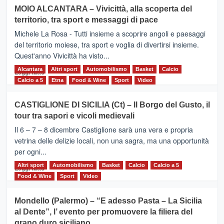
su
MOIO ALCANTARA – Vivicittà, alla scoperta del
Torna
territorio, tra sport e messaggi di pace
la
Supermaratona
Michele La Rosa - Tutti insieme a scoprire angoli e paesaggi
dell’Etna
del territorio moiese, tra sport e voglia di divertirsi insieme.
Quest'anno Vivicittà ha visto...
Alcantara
Leggi
Altri sport
Automobilismo
Basket
Calcio
Leggi tutto
di
Calcio a 5
Etna
Food & Wine
Sport
Video
più
su
CASTIGLIONE DI SICILIA (Ct) – Il Borgo del Gusto, il
MOIO
tour tra sapori e vicoli medievali
ALCANTARA
–
Il 6 – 7 – 8 dicembre Castiglione sarà una vera e propria
Vivicittà,
vetrina delle delizie locali, non una sagra, ma una opportunità
alla
per ogni...
scoperta
del
Altri sport
Leggi
Automobilismo
Basket
Calcio
Calcio a 5
Leggi tutto
territorio,
di
Food & Wine
Sport
Video
tra
più
sport
su
Mondello (Palermo) – “E adesso Pasta – La Sicilia
e
CASTIGLIONE
al Dente”, l’ evento per promuovere la filiera del
messaggi
DI
di
grano duro siciliano
SICILIA