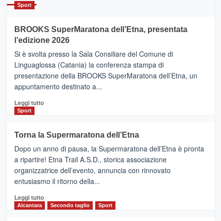
Catania
Sport
ad
Helsinki
BROOKS SuperMaratona dell’Etna, presentata
con
la
l’edizione 2026
Finnair.
Si è svolta presso la Sala Consiliare del Comune di
Al
Linguaglossa (Catania) la conferenza stampa di
via
presentazione della BROOKS SuperMaratona dell’Etna, un
i
appuntamento destinato a...
collegamenti
Leggi
Leggi tutto
di
Sport
più
su
Torna la Supermaratona dell’Etna
BROOKS
Dopo un anno di pausa, la Supermaratona dell’Etna è pronta
SuperMaratona
dell’Etna,
a ripartire! Etna Trail A.S.D., storica associazione
presentata
organizzatrice dell’evento, annuncia con rinnovato
l’edizione
entusiasmo il ritorno della...
2026
Leggi
Leggi tutto
di
Alcantara
Secondo taglio
Sport
più