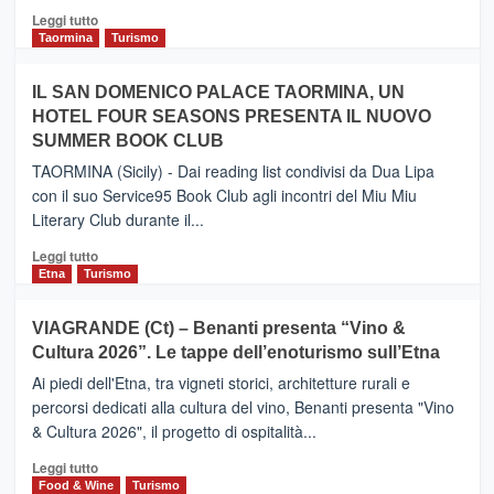
Catania
Leggi
Leggi tutto
e
di
Taormina
Turismo
Zanzibar
più
operato
su
IL SAN DOMENICO PALACE TAORMINA, UN
da
PIEDIMONTE
Neos
HOTEL FOUR SEASONS PRESENTA IL NUOVO
ETNEO
SUMMER BOOK CLUB
–
Meta
TAORMINA (Sicily) - Dai reading list condivisi da Dua Lipa
turistica
con il suo Service95 Book Club agli incontri del Miu Miu
privilegiata
Literary Club durante il...
secondo
i
Leggi
Leggi tutto
dati
di
Etna
Turismo
di
più
Airbnb.
su
VIAGRANDE (Ct) – Benanti presenta “Vino &
Anche
IL
la
Cultura 2026”. Le tappe dell’enoturismo sull’Etna
SAN
Valle
DOMENICO
Ai piedi dell'Etna, tra vigneti storici, architetture rurali e
Alcantara
PALACE
percorsi dedicati alla cultura del vino, Benanti presenta "Vino
nei
TAORMINA,
& Cultura 2026", il progetto di ospitalità...
primi
UN
posti
HOTEL
Leggi
Leggi tutto
nella
FOUR
di
Food & Wine
Turismo