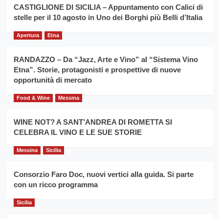
la
CASTIGLIONE DI SICILIA – Appuntamento con Calici di
per
filiera
stelle per il 10 agosto in Uno dei Borghi più Belli d’Italia
il
del
secondo
grano
anno
Apertura
Etna
duro
consecutivo
siciliano
vince
RANDAZZO – Da “Jazz, Arte e Vino” al “Sistema Vino
Franco
Etna”. Storie, protagonisti e prospettive di nuove
Caruso
opportunità di mercato
Food & Wine
Messina
WINE NOT? A SANT’ANDREA DI ROMETTA SI
CELEBRA IL VINO E LE SUE STORIE
Messina
Sicilia
Consorzio Faro Doc, nuovi vertici alla guida. Si parte
con un ricco programma
Sicilia