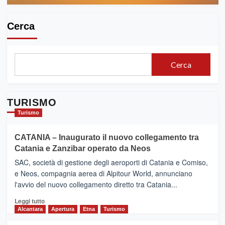
Cerca
Cerca
TURISMO
Turismo
CATANIA – Inaugurato il nuovo collegamento tra
Catania e Zanzibar operato da Neos
SAC, società di gestione degli aeroporti di Catania e Comiso,
e Neos, compagnia aerea di Alpitour World, annunciano
l'avvio del nuovo collegamento diretto tra Catania...
Leggi
Leggi tutto
di
Alcantara
Apertura
Etna
Turismo
più