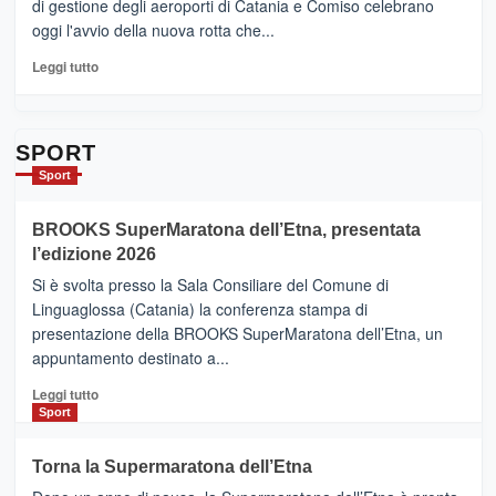
di gestione degli aeroporti di Catania e Comiso celebrano
quasi….
oggi l'avvio della nuova rotta che...
pronti
per
Leggi
Leggi tutto
Contrade
di
dell’Etna
più
su
Da
SPORT
Catania
Sport
ad
Helsinki
BROOKS SuperMaratona dell’Etna, presentata
con
la
l’edizione 2026
Finnair.
Si è svolta presso la Sala Consiliare del Comune di
Al
Linguaglossa (Catania) la conferenza stampa di
via
presentazione della BROOKS SuperMaratona dell’Etna, un
i
appuntamento destinato a...
collegamenti
Leggi
Leggi tutto
di
Sport
più
su
Torna la Supermaratona dell’Etna
BROOKS
SuperMaratona