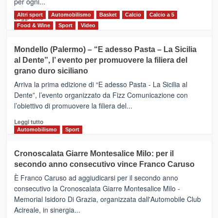
per ogni...
scoperta
del
Altri sport
Leggi
Automobilismo
Basket
Calcio
Calcio a 5
Leggi tutto
territorio,
di
Food & Wine
Sport
Video
tra
più
sport
su
Mondello (Palermo) – “E adesso Pasta – La Sicilia
e
CASTIGLIONE
al Dente”, l’ evento per promuovere la filiera del
messaggi
DI
di
grano duro siciliano
SICILIA
pace
(Ct)
Arriva la prima edizione di “E adesso Pasta - La Sicilia al
–
Dente”, l’evento organizzato da Fizz Comunicazione con
Il
l’obiettivo di promuovere la filiera del...
Borgo
del
Leggi
Leggi tutto
Gusto,
di
Automobilismo
Sport
il
più
tour
su
Cronoscalata Giarre Montesalice Milo: per il
tra
Mondello
sapori
secondo anno consecutivo vince Franco Caruso
(Palermo)
e
–
È Franco Caruso ad aggiudicarsi per il secondo anno
vicoli
“E
consecutivo la Cronoscalata Giarre Montesalice Milo -
medievali
adesso
Memorial Isidoro Di Grazia, organizzata dall'Automobile Club
Pasta
Acireale, in sinergia...
–