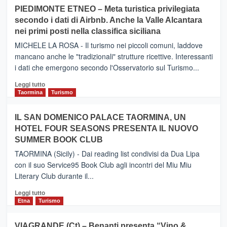
su
PIEDIMONTE ETNEO – Meta turistica privilegiata
CATANIA
secondo i dati di Airbnb. Anche la Valle Alcantara
–
nei primi posti nella classifica siciliana
Inaugurato
il
MICHELE LA ROSA - Il turismo nei piccoli comuni, laddove
nuovo
mancano anche le "tradizionali" strutture ricettive. Interessanti
collegamento
i dati che emergono secondo l'Osservatorio sul Turismo...
tra
Catania
Leggi
Leggi tutto
e
di
Taormina
Turismo
Zanzibar
più
operato
su
IL SAN DOMENICO PALACE TAORMINA, UN
da
PIEDIMONTE
Neos
HOTEL FOUR SEASONS PRESENTA IL NUOVO
ETNEO
SUMMER BOOK CLUB
–
Meta
TAORMINA (Sicily) - Dai reading list condivisi da Dua Lipa
turistica
con il suo Service95 Book Club agli incontri del Miu Miu
privilegiata
Literary Club durante il...
secondo
i
Leggi
Leggi tutto
dati
di
Etna
Turismo
di
più
Airbnb.
su
VIAGRANDE (Ct) – Benanti presenta “Vino &
Anche