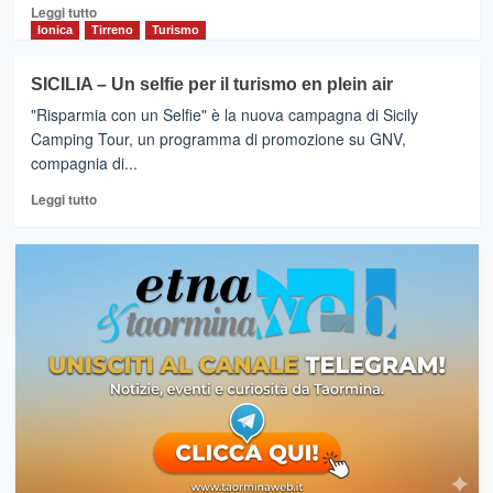
Leggi
Leggi tutto
di
Ionica
Tirreno
Turismo
più
su
SICILIA – Un selfie per il turismo en plein air
CASTIGLIONE
"Risparmia con un Selfie" è la nuova campagna di Sicily
DI
SICILIA-
Camping Tour, un programma di promozione su GNV,
Una
compagnia di...
Notte
Leggi
Romantica
Leggi tutto
di
nel
più
Borgo
su
SICILIA
–
Un
selfie
per
il
turismo
en
plein
air