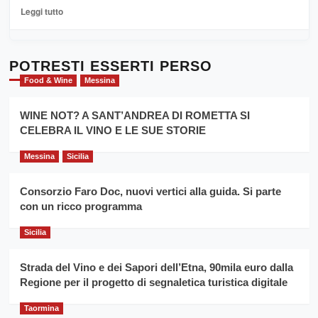
La
Leggi
Leggi tutto
Sicilia
di
al
più
Dente”,
su
l’
Cronoscalata
POTRESTI ESSERTI PERSO
evento
Giarre
Food & Wine
Messina
per
Montesalice
promuovere
Milo:
la
WINE NOT? A SANT’ANDREA DI ROMETTA SI
per
filiera
CELEBRA IL VINO E LE SUE STORIE
il
del
secondo
grano
anno
Messina
Sicilia
duro
consecutivo
siciliano
vince
Consorzio Faro Doc, nuovi vertici alla guida. Si parte
Franco
con un ricco programma
Caruso
Sicilia
Strada del Vino e dei Sapori dell’Etna, 90mila euro dalla
Regione per il progetto di segnaletica turistica digitale
Taormina