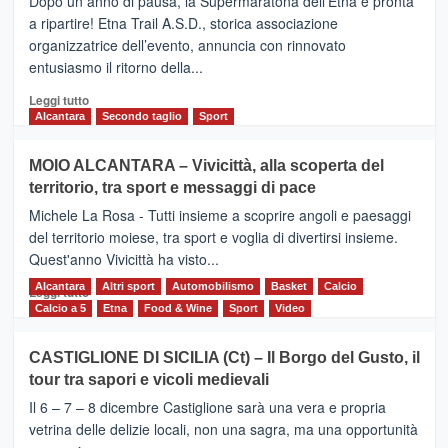
Dopo un anno di pausa, la Supermaratona dell’Etna è pronta
dell’Etna,
a ripartire! Etna Trail A.S.D., storica associazione
presentata
organizzatrice dell’evento, annuncia con rinnovato
l’edizione
entusiasmo il ritorno della...
2026
Leggi
Leggi tutto
di
Alcantara
Secondo taglio
Sport
più
su
MOIO ALCANTARA – Vivicittà, alla scoperta del
Torna
territorio, tra sport e messaggi di pace
la
Supermaratona
Michele La Rosa - Tutti insieme a scoprire angoli e paesaggi
dell’Etna
del territorio moiese, tra sport e voglia di divertirsi insieme.
Quest'anno Vivicittà ha visto...
Alcantara
Leggi
Altri sport
Automobilismo
Basket
Calcio
Leggi tutto
di
Calcio a 5
Etna
Food & Wine
Sport
Video
più
su
CASTIGLIONE DI SICILIA (Ct) – Il Borgo del Gusto, il
MOIO
tour tra sapori e vicoli medievali
ALCANTARA
–
Il 6 – 7 – 8 dicembre Castiglione sarà una vera e propria
Vivicittà,
vetrina delle delizie locali, non una sagra, ma una opportunità
alla