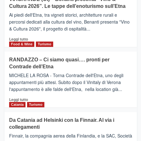
IL
la
Cultura 2026”. Le tappe dell’enoturismo sull’Etna
SAN
Valle
DOMENICO
Ai piedi dell'Etna, tra vigneti storici, architetture rurali e
Alcantara
PALACE
percorsi dedicati alla cultura del vino, Benanti presenta "Vino
nei
TAORMINA,
& Cultura 2026", il progetto di ospitalità...
primi
UN
posti
HOTEL
Leggi
Leggi tutto
nella
FOUR
di
Food & Wine
Turismo
classifica
SEASONS
più
siciliana
PRESENTA
su
RANDAZZO – Ci siamo quasi…. pronti per
IL
VIAGRANDE
Contrade dell’Etna
NUOVO
(Ct)
SUMMER
–
MICHELE LA ROSA - Torna Contrade dell'Etna, uno degli
BOOK
Benanti
appuntamenti più attesi. Subito dopo il Vinitaly di Verona
CLUB
presenta
l'appuntamento è alle falde dell'Etna, nella location già...
“Vino
&
Leggi
Leggi tutto
Cultura
di
Catania
Turismo
2026”.
più
Le
su
Da Catania ad Helsinki con la Finnair. Al via i
tappe
RANDAZZO
collegamenti
dell’enoturismo
–
sull’Etna
Ci
Finnair, la compagnia aerea della Finlandia, e la SAC, Società
siamo