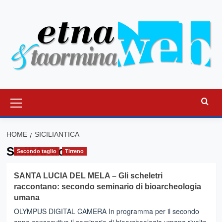
Vai
al
contenuto
Menu
principale
HOME
SICILIANTICA
SiciliAntica
Secondo taglio
Tirreno
SANTA LUCIA DEL MELA – Gli scheletri
raccontano: secondo seminario di bioarcheologia
umana
OLYMPUS DIGITAL CAMERA In programma per il secondo