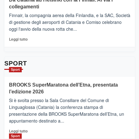
tappe
RANDAZZO
collegamenti
dell’enoturismo
–
sull’Etna
Ci
Finnair, la compagnia aerea della Finlandia, e la SAC, Società
siamo
di gestione degli aeroporti di Catania e Comiso celebrano
quasi….
oggi l'avvio della nuova rotta che...
pronti
per
Leggi
Leggi tutto
Contrade
di
dell’Etna
più
su
Da
SPORT
Catania
Sport
ad
Helsinki
BROOKS SuperMaratona dell’Etna, presentata
con
la
l’edizione 2026
Finnair.
Si è svolta presso la Sala Consiliare del Comune di
Al
Linguaglossa (Catania) la conferenza stampa di
via
presentazione della BROOKS SuperMaratona dell’Etna, un
i
appuntamento destinato a...
collegamenti
Leggi
Leggi tutto
di
Sport