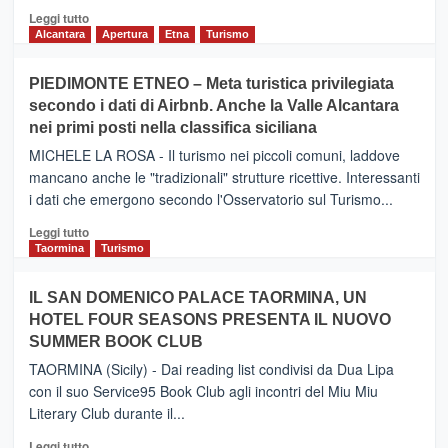
Leggi
Leggi tutto
di
Alcantara
Apertura
Etna
Turismo
più
su
PIEDIMONTE ETNEO – Meta turistica privilegiata
CATANIA
secondo i dati di Airbnb. Anche la Valle Alcantara
–
nei primi posti nella classifica siciliana
Inaugurato
il
MICHELE LA ROSA - Il turismo nei piccoli comuni, laddove
nuovo
mancano anche le "tradizionali" strutture ricettive. Interessanti
collegamento
i dati che emergono secondo l'Osservatorio sul Turismo...
tra
Catania
Leggi
Leggi tutto
e
di
Taormina
Turismo
Zanzibar
più
operato
su
IL SAN DOMENICO PALACE TAORMINA, UN
da
PIEDIMONTE
Neos
HOTEL FOUR SEASONS PRESENTA IL NUOVO
ETNEO
SUMMER BOOK CLUB
–
Meta
TAORMINA (Sicily) - Dai reading list condivisi da Dua Lipa
turistica
con il suo Service95 Book Club agli incontri del Miu Miu
privilegiata
Literary Club durante il...
secondo
i
Leggi
Leggi tutto