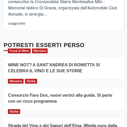
consecutivo la Cronoscalata Giarre Montesalice Milo -
medievali
adesso
Memorial Isidoro Di Grazia, organizzata dall'Automobile Club
Pasta
Acireale, in sinergia...
–
La
Leggi
Leggi tutto
Sicilia
di
al
più
Dente”,
su
l’
Cronoscalata
POTRESTI ESSERTI PERSO
evento
Giarre
Food & Wine
Messina
per
Montesalice
promuovere
Milo:
la
WINE NOT? A SANT’ANDREA DI ROMETTA SI
per
filiera
CELEBRA IL VINO E LE SUE STORIE
il
del
secondo
grano
anno
Messina
Sicilia
duro
consecutivo
siciliano
vince
Consorzio Faro Doc, nuovi vertici alla guida. Si parte
Franco
con un ricco programma
Caruso
Sicilia
Strada del Vino e dei Sapori dell’Etna, 90mila euro dalla