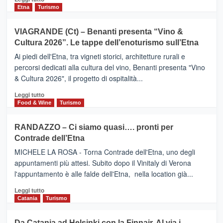
dati
di
Etna
Turismo
di
più
Airbnb.
su
VIAGRANDE (Ct) – Benanti presenta “Vino &
Anche
IL
la
Cultura 2026”. Le tappe dell’enoturismo sull’Etna
SAN
Valle
DOMENICO
Ai piedi dell'Etna, tra vigneti storici, architetture rurali e
Alcantara
PALACE
percorsi dedicati alla cultura del vino, Benanti presenta "Vino
nei
TAORMINA,
& Cultura 2026", il progetto di ospitalità...
primi
UN
posti
HOTEL
Leggi
Leggi tutto
nella
FOUR
di
Food & Wine
Turismo
classifica
SEASONS
più
siciliana
PRESENTA
su
RANDAZZO – Ci siamo quasi…. pronti per
IL
VIAGRANDE
Contrade dell’Etna
NUOVO
(Ct)
SUMMER
–
MICHELE LA ROSA - Torna Contrade dell'Etna, uno degli
BOOK
Benanti
appuntamenti più attesi. Subito dopo il Vinitaly di Verona
CLUB
presenta
l'appuntamento è alle falde dell'Etna, nella location già...
“Vino
&
Leggi
Leggi tutto
Cultura
di
Catania
Turismo
2026”.
più
Le
su
Da Catania ad Helsinki con la Finnair. Al via i