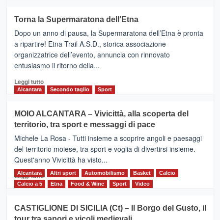
più
su
Torna la Supermaratona dell’Etna
BROOKS
Dopo un anno di pausa, la Supermaratona dell’Etna è pronta
SuperMaratona
dell’Etna,
a ripartire! Etna Trail A.S.D., storica associazione
presentata
organizzatrice dell’evento, annuncia con rinnovato
l’edizione
entusiasmo il ritorno della...
2026
Leggi
Leggi tutto
di
Alcantara
Secondo taglio
Sport
più
su
MOIO ALCANTARA – Vivicittà, alla scoperta del
Torna
territorio, tra sport e messaggi di pace
la
Supermaratona
Michele La Rosa - Tutti insieme a scoprire angoli e paesaggi
dell’Etna
del territorio moiese, tra sport e voglia di divertirsi insieme.
Quest'anno Vivicittà ha visto...
Alcantara
Leggi
Altri sport
Automobilismo
Basket
Calcio
Leggi tutto
di
Calcio a 5
Etna
Food & Wine
Sport
Video
più
su
CASTIGLIONE DI SICILIA (Ct) – Il Borgo del Gusto, il
MOIO
tour tra sapori e vicoli medievali