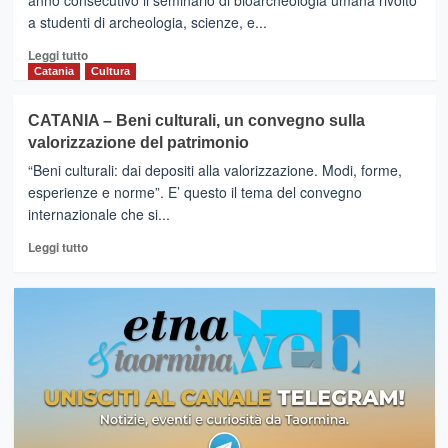
anno consecutivo il seminario di bioarcheologia umana rivolto
a studenti di archeologia, scienze, e...
Leggi
Leggi tutto
di
Catania
Cultura
più
su
CATANIA – Beni culturali, un convegno sulla
SANTA
valorizzazione del patrimonio
LUCIA
DEL
“Beni culturali: dai depositi alla valorizzazione. Modi, forme,
MELA
esperienze e norme”. E’ questo il tema del convegno
–
internazionale che si...
Gli
scheletri
Leggi
Leggi tutto
raccontano:
di
secondo
più
seminario
su
di
CATANIA
bioarcheologia
–
umana
Beni
culturali,
un
convegno
sulla