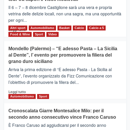
ALCANTARA
–
Il 6 – 7 – 8 dicembre Castiglione sarà una vera e propria
Vivicittà,
vetrina delle delizie locali, non una sagra, ma una opportunità
alla
per ogni...
scoperta
del
Altri sport
Leggi
Automobilismo
Basket
Calcio
Calcio a 5
Leggi tutto
territorio,
di
Food & Wine
Sport
Video
tra
più
sport
su
Mondello (Palermo) – “E adesso Pasta – La Sicilia
e
CASTIGLIONE
al Dente”, l’ evento per promuovere la filiera del
messaggi
DI
di
grano duro siciliano
SICILIA
pace
(Ct)
Arriva la prima edizione di “E adesso Pasta - La Sicilia al
–
Dente”, l’evento organizzato da Fizz Comunicazione con
Il
l’obiettivo di promuovere la filiera del...
Borgo
del
Leggi
Leggi tutto
Gusto,
di
Automobilismo
Sport
il
più
tour
su
Cronoscalata Giarre Montesalice Milo: per il
tra
Mondello
sapori
secondo anno consecutivo vince Franco Caruso
(Palermo)
e
–
È Franco Caruso ad aggiudicarsi per il secondo anno
vicoli
“E