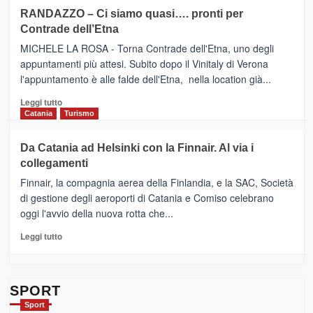
siciliana
PRESENTA
su
RANDAZZO – Ci siamo quasi…. pronti per
IL
VIAGRANDE
Contrade dell’Etna
NUOVO
(Ct)
SUMMER
–
MICHELE LA ROSA - Torna Contrade dell'Etna, uno degli
BOOK
Benanti
appuntamenti più attesi. Subito dopo il Vinitaly di Verona
CLUB
presenta
l'appuntamento è alle falde dell'Etna, nella location già...
“Vino
&
Leggi
Leggi tutto
Cultura
di
Catania
Turismo
2026”.
più
Le
su
Da Catania ad Helsinki con la Finnair. Al via i
tappe
RANDAZZO
collegamenti
dell’enoturismo
–
sull’Etna
Ci
Finnair, la compagnia aerea della Finlandia, e la SAC, Società
siamo
di gestione degli aeroporti di Catania e Comiso celebrano
quasi….
oggi l'avvio della nuova rotta che...
pronti
per
Leggi
Leggi tutto
Contrade
di
dell’Etna
più
su
Da
SPORT
Catania
Sport