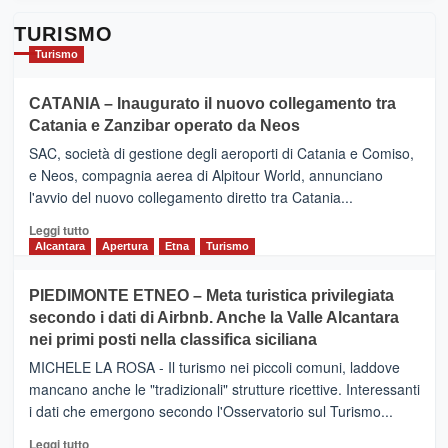
TURISMO
Turismo
CATANIA – Inaugurato il nuovo collegamento tra
Catania e Zanzibar operato da Neos
SAC, società di gestione degli aeroporti di Catania e Comiso,
e Neos, compagnia aerea di Alpitour World, annunciano
l'avvio del nuovo collegamento diretto tra Catania...
Leggi
Leggi tutto
di
Alcantara
Apertura
Etna
Turismo
più
su
PIEDIMONTE ETNEO – Meta turistica privilegiata
CATANIA
secondo i dati di Airbnb. Anche la Valle Alcantara
–
nei primi posti nella classifica siciliana
Inaugurato
il
MICHELE LA ROSA - Il turismo nei piccoli comuni, laddove
nuovo
mancano anche le "tradizionali" strutture ricettive. Interessanti
collegamento
i dati che emergono secondo l'Osservatorio sul Turismo...
tra
Catania
Leggi
Leggi tutto