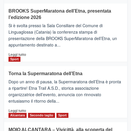
ad
Helsinki
BROOKS SuperMaratona dell’Etna, presentata
con
la
l’edizione 2026
Finnair.
Si è svolta presso la Sala Consiliare del Comune di
Al
Linguaglossa (Catania) la conferenza stampa di
via
presentazione della BROOKS SuperMaratona dell’Etna, un
i
appuntamento destinato a...
collegamenti
Leggi
Leggi tutto
di
Sport
più
su
Torna la Supermaratona dell’Etna
BROOKS
Dopo un anno di pausa, la Supermaratona dell’Etna è pronta
SuperMaratona
dell’Etna,
a ripartire! Etna Trail A.S.D., storica associazione
presentata
organizzatrice dell’evento, annuncia con rinnovato
l’edizione
entusiasmo il ritorno della...
2026
Leggi
Leggi tutto
di
Alcantara
Secondo taglio
Sport
più
su
MOIO ALCANTARA – Vivicittà, alla scoperta del