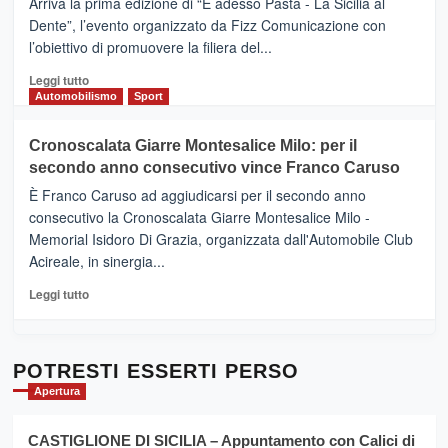
Arriva la prima edizione di “E adesso Pasta - La Sicilia al
–
Dente”, l’evento organizzato da Fizz Comunicazione con
Il
l’obiettivo di promuovere la filiera del...
Borgo
del
Leggi
Leggi tutto
Gusto,
di
Automobilismo
Sport
il
più
tour
su
Cronoscalata Giarre Montesalice Milo: per il
tra
Mondello
sapori
secondo anno consecutivo vince Franco Caruso
(Palermo)
e
–
È Franco Caruso ad aggiudicarsi per il secondo anno
vicoli
“E
consecutivo la Cronoscalata Giarre Montesalice Milo -
medievali
adesso
Memorial Isidoro Di Grazia, organizzata dall'Automobile Club
Pasta
Acireale, in sinergia...
–
La
Leggi
Leggi tutto
Sicilia
di
al
più
Dente”,
su
l’
Cronoscalata
POTRESTI ESSERTI PERSO
evento
Giarre
Apertura
per
Montesalice
promuovere
Milo:
la
CASTIGLIONE DI SICILIA – Appuntamento con Calici di
per