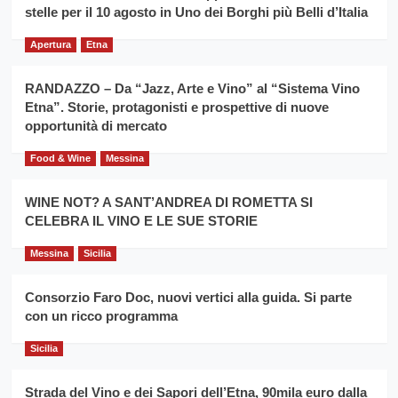
filiera
stelle per il 10 agosto in Uno dei Borghi più Belli d’Italia
il
del
secondo
grano
anno
Apertura
Etna
duro
consecutivo
siciliano
vince
RANDAZZO – Da “Jazz, Arte e Vino” al “Sistema Vino
Franco
Etna”. Storie, protagonisti e prospettive di nuove
Caruso
opportunità di mercato
Food & Wine
Messina
WINE NOT? A SANT’ANDREA DI ROMETTA SI
CELEBRA IL VINO E LE SUE STORIE
Messina
Sicilia
Consorzio Faro Doc, nuovi vertici alla guida. Si parte
con un ricco programma
Sicilia
Strada del Vino e dei Sapori dell’Etna, 90mila euro dalla