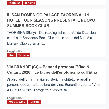
e
di
Taormina
Turismo
Zanzibar
più
operato
su
IL SAN DOMENICO PALACE TAORMINA, UN
da
PIEDIMONTE
Neos
HOTEL FOUR SEASONS PRESENTA IL NUOVO
ETNEO
SUMMER BOOK CLUB
–
Meta
TAORMINA (Sicily) - Dai reading list condivisi da Dua Lipa
turistica
con il suo Service95 Book Club agli incontri del Miu Miu
privilegiata
Literary Club durante il...
secondo
i
Leggi
Leggi tutto
dati
di
Etna
Turismo
di
più
Airbnb.
su
VIAGRANDE (Ct) – Benanti presenta “Vino &
Anche
IL
la
Cultura 2026”. Le tappe dell’enoturismo sull’Etna
SAN
Valle
DOMENICO
Ai piedi dell'Etna, tra vigneti storici, architetture rurali e
Alcantara
PALACE
percorsi dedicati alla cultura del vino, Benanti presenta "Vino
nei
TAORMINA,
& Cultura 2026", il progetto di ospitalità...
primi
UN
posti
HOTEL
Leggi
Leggi tutto
nella
FOUR
di
Food & Wine
Turismo
classifica
SEASONS
più