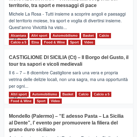
Torna
territorio, tra sport e messaggi di pace
la
Supermaratona
Michele La Rosa - Tutti insieme a scoprire angoli e paesaggi
dell’Etna
del territorio moiese, tra sport e voglia di divertirsi insieme.
Quest'anno Vivicittà ha visto...
Alcantara
Leggi
Altri sport
Automobilismo
Basket
Calcio
Leggi tutto
di
Calcio a 5
Etna
Food & Wine
Sport
Video
più
su
CASTIGLIONE DI SICILIA (Ct) – Il Borgo del Gusto, il
MOIO
tour tra sapori e vicoli medievali
ALCANTARA
–
Il 6 – 7 – 8 dicembre Castiglione sarà una vera e propria
Vivicittà,
vetrina delle delizie locali, non una sagra, ma una opportunità
alla
per ogni...
scoperta
del
Altri sport
Leggi
Automobilismo
Basket
Calcio
Calcio a 5
Leggi tutto
territorio,
di
Food & Wine
Sport
Video
tra
più
sport
su
Mondello (Palermo) – “E adesso Pasta – La Sicilia
e
CASTIGLIONE
al Dente”, l’ evento per promuovere la filiera del
messaggi
DI
di
grano duro siciliano
SICILIA
pace
(Ct)