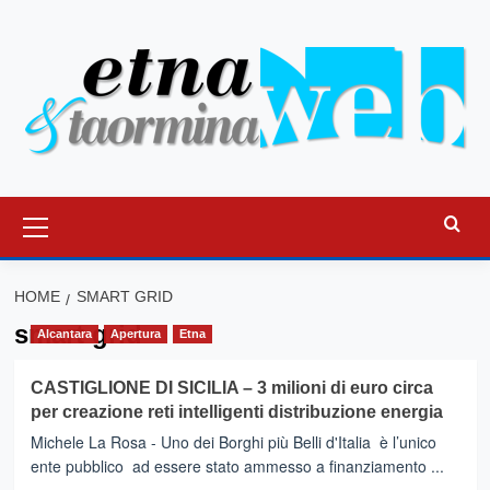
Vai
al
contenuto
Menu
principale
HOME
SMART GRID
smart grid
Alcantara
Apertura
Etna
CASTIGLIONE DI SICILIA – 3 milioni di euro circa
per creazione reti intelligenti distribuzione energia
Michele La Rosa - Uno dei Borghi più Belli d'Italia è l’unico
ente pubblico ad essere stato ammesso a finanziamento ...