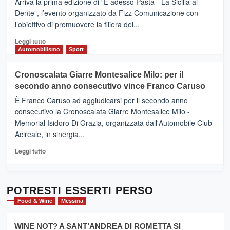
Arriva la prima edizione di “E adesso Pasta - La Sicilia al
–
Dente”, l’evento organizzato da Fizz Comunicazione con
Il
l’obiettivo di promuovere la filiera del...
Borgo
del
Leggi
Leggi tutto
Gusto,
di
Automobilismo
Sport
il
più
tour
su
Cronoscalata Giarre Montesalice Milo: per il
tra
Mondello
sapori
secondo anno consecutivo vince Franco Caruso
(Palermo)
e
–
È Franco Caruso ad aggiudicarsi per il secondo anno
vicoli
“E
consecutivo la Cronoscalata Giarre Montesalice Milo -
medievali
adesso
Memorial Isidoro Di Grazia, organizzata dall'Automobile Club
Pasta
Acireale, in sinergia...
–
La
Leggi
Leggi tutto
Sicilia
di
al
più
Dente”,
su
l’
Cronoscalata
POTRESTI ESSERTI PERSO
evento
Giarre
Food & Wine
Messina
per
Montesalice
promuovere
Milo:
la
WINE NOT? A SANT’ANDREA DI ROMETTA SI
per