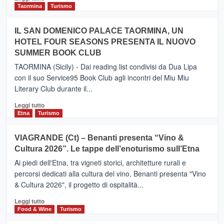
e
di
Taormina
Turismo
Zanzibar
più
operato
su
IL SAN DOMENICO PALACE TAORMINA, UN
da
PIEDIMONTE
Neos
HOTEL FOUR SEASONS PRESENTA IL NUOVO
ETNEO
SUMMER BOOK CLUB
–
Meta
TAORMINA (Sicily) - Dai reading list condivisi da Dua Lipa
turistica
con il suo Service95 Book Club agli incontri del Miu Miu
privilegiata
Literary Club durante il...
secondo
i
Leggi
Leggi tutto
dati
di
Etna
Turismo
di
più
Airbnb.
su
VIAGRANDE (Ct) – Benanti presenta “Vino &
Anche
IL
la
Cultura 2026”. Le tappe dell’enoturismo sull’Etna
SAN
Valle
DOMENICO
Ai piedi dell'Etna, tra vigneti storici, architetture rurali e
Alcantara
PALACE
percorsi dedicati alla cultura del vino, Benanti presenta "Vino
nei
TAORMINA,
& Cultura 2026", il progetto di ospitalità...
primi
UN
posti
HOTEL
Leggi
Leggi tutto
nella
FOUR
di
Food & Wine
Turismo
classifica
SEASONS
più