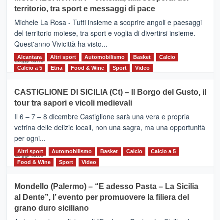
Torna
territorio, tra sport e messaggi di pace
la
Supermaratona
Michele La Rosa - Tutti insieme a scoprire angoli e paesaggi
dell’Etna
del territorio moiese, tra sport e voglia di divertirsi insieme.
Quest'anno Vivicittà ha visto...
Alcantara
Leggi
Altri sport
Automobilismo
Basket
Calcio
Leggi tutto
di
Calcio a 5
Etna
Food & Wine
Sport
Video
più
su
CASTIGLIONE DI SICILIA (Ct) – Il Borgo del Gusto, il
MOIO
tour tra sapori e vicoli medievali
ALCANTARA
–
Il 6 – 7 – 8 dicembre Castiglione sarà una vera e propria
Vivicittà,
vetrina delle delizie locali, non una sagra, ma una opportunità
alla
per ogni...
scoperta
del
Altri sport
Leggi
Automobilismo
Basket
Calcio
Calcio a 5
Leggi tutto
territorio,
di
Food & Wine
Sport
Video
tra
più
sport
su
Mondello (Palermo) – “E adesso Pasta – La Sicilia
e
CASTIGLIONE
al Dente”, l’ evento per promuovere la filiera del
messaggi
DI
di
grano duro siciliano
SICILIA
pace
(Ct)