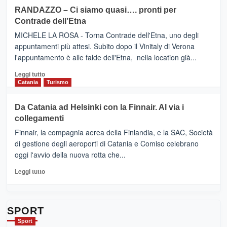
siciliana
PRESENTA
su
RANDAZZO – Ci siamo quasi…. pronti per
IL
VIAGRANDE
Contrade dell’Etna
NUOVO
(Ct)
SUMMER
–
MICHELE LA ROSA - Torna Contrade dell'Etna, uno degli
BOOK
Benanti
appuntamenti più attesi. Subito dopo il Vinitaly di Verona
CLUB
presenta
l'appuntamento è alle falde dell'Etna, nella location già...
“Vino
&
Leggi
Leggi tutto
Cultura
di
Catania
Turismo
2026”.
più
Le
su
Da Catania ad Helsinki con la Finnair. Al via i
tappe
RANDAZZO
collegamenti
dell’enoturismo
–
sull’Etna
Ci
Finnair, la compagnia aerea della Finlandia, e la SAC, Società
siamo
di gestione degli aeroporti di Catania e Comiso celebrano
quasi….
oggi l'avvio della nuova rotta che...
pronti
per
Leggi
Leggi tutto
Contrade
di
dell’Etna
più
su
Da
SPORT
Catania
Sport