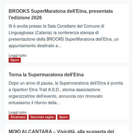
ad
Helsinki
BROOKS SuperMaratona dell’Etna, presentata
con
la
l’edizione 2026
Finnair.
Si è svolta presso la Sala Consiliare del Comune di
Al
Linguaglossa (Catania) la conferenza stampa di
via
presentazione della BROOKS SuperMaratona dell’Etna, un
i
appuntamento destinato a...
collegamenti
Leggi
Leggi tutto
di
Sport
più
su
Torna la Supermaratona dell’Etna
BROOKS
Dopo un anno di pausa, la Supermaratona dell’Etna è pronta
SuperMaratona
dell’Etna,
a ripartire! Etna Trail A.S.D., storica associazione
presentata
organizzatrice dell’evento, annuncia con rinnovato
l’edizione
entusiasmo il ritorno della...
2026
Leggi
Leggi tutto
di
Alcantara
Secondo taglio
Sport
più
su
MOIO ALCANTARA – Vivicittà, alla scoperta del