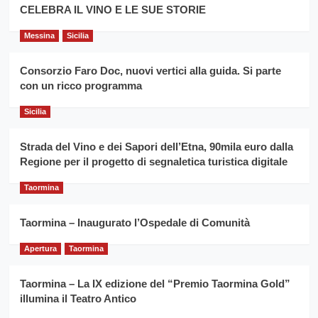
filiera
CELEBRA IL VINO E LE SUE STORIE
il
del
secondo
grano
anno
Messina
Sicilia
duro
consecutivo
siciliano
vince
Consorzio Faro Doc, nuovi vertici alla guida. Si parte
Franco
con un ricco programma
Caruso
Sicilia
Strada del Vino e dei Sapori dell’Etna, 90mila euro dalla
Regione per il progetto di segnaletica turistica digitale
Taormina
Taormina – Inaugurato l’Ospedale di Comunità
Apertura
Taormina
Taormina – La IX edizione del “Premio Taormina Gold”
illumina il Teatro Antico