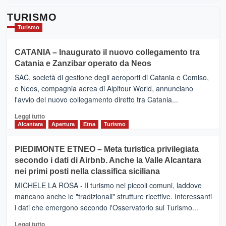
TURISMO
Turismo
CATANIA – Inaugurato il nuovo collegamento tra
Catania e Zanzibar operato da Neos
SAC, società di gestione degli aeroporti di Catania e Comiso,
e Neos, compagnia aerea di Alpitour World, annunciano
l'avvio del nuovo collegamento diretto tra Catania...
Leggi
Leggi tutto
di
Alcantara
Apertura
Etna
Turismo
più
su
PIEDIMONTE ETNEO – Meta turistica privilegiata
CATANIA
secondo i dati di Airbnb. Anche la Valle Alcantara
–
nei primi posti nella classifica siciliana
Inaugurato
il
MICHELE LA ROSA - Il turismo nei piccoli comuni, laddove
nuovo
mancano anche le "tradizionali" strutture ricettive. Interessanti
collegamento
i dati che emergono secondo l'Osservatorio sul Turismo...
tra
Catania
Leggi
Leggi tutto