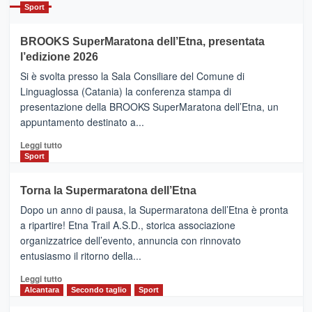
Catania
Sport
ad
Helsinki
BROOKS SuperMaratona dell’Etna, presentata
con
la
l’edizione 2026
Finnair.
Si è svolta presso la Sala Consiliare del Comune di
Al
Linguaglossa (Catania) la conferenza stampa di
via
presentazione della BROOKS SuperMaratona dell’Etna, un
i
appuntamento destinato a...
collegamenti
Leggi
Leggi tutto
di
Sport
più
su
Torna la Supermaratona dell’Etna
BROOKS
Dopo un anno di pausa, la Supermaratona dell’Etna è pronta
SuperMaratona
dell’Etna,
a ripartire! Etna Trail A.S.D., storica associazione
presentata
organizzatrice dell’evento, annuncia con rinnovato
l’edizione
entusiasmo il ritorno della...
2026
Leggi
Leggi tutto
di
Alcantara
Secondo taglio
Sport
più