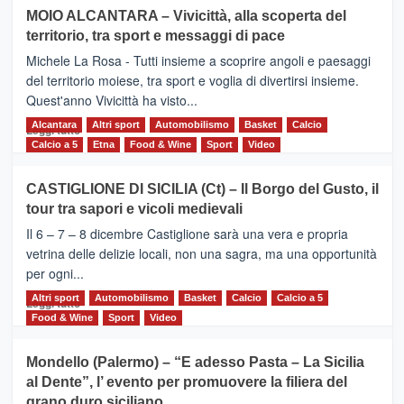
su
MOIO ALCANTARA – Vivicittà, alla scoperta del
Torna
territorio, tra sport e messaggi di pace
la
Supermaratona
Michele La Rosa - Tutti insieme a scoprire angoli e paesaggi
dell’Etna
del territorio moiese, tra sport e voglia di divertirsi insieme.
Quest'anno Vivicittà ha visto...
Alcantara
Leggi
Altri sport
Automobilismo
Basket
Calcio
Leggi tutto
di
Calcio a 5
Etna
Food & Wine
Sport
Video
più
su
CASTIGLIONE DI SICILIA (Ct) – Il Borgo del Gusto, il
MOIO
tour tra sapori e vicoli medievali
ALCANTARA
–
Il 6 – 7 – 8 dicembre Castiglione sarà una vera e propria
Vivicittà,
vetrina delle delizie locali, non una sagra, ma una opportunità
alla
per ogni...
scoperta
del
Altri sport
Leggi
Automobilismo
Basket
Calcio
Calcio a 5
Leggi tutto
territorio,
di
Food & Wine
Sport
Video
tra
più
sport
su
Mondello (Palermo) – “E adesso Pasta – La Sicilia
e
CASTIGLIONE
al Dente”, l’ evento per promuovere la filiera del
messaggi
DI
di
grano duro siciliano
SICILIA