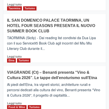
Catania
Leggi
Leggi tutto
e
di
Taormina
Turismo
Zanzibar
più
operato
su
IL SAN DOMENICO PALACE TAORMINA, UN
da
PIEDIMONTE
Neos
HOTEL FOUR SEASONS PRESENTA IL NUOVO
ETNEO
SUMMER BOOK CLUB
–
Meta
TAORMINA (Sicily) - Dai reading list condivisi da Dua Lipa
turistica
con il suo Service95 Book Club agli incontri del Miu Miu
privilegiata
Literary Club durante il...
secondo
i
Leggi
Leggi tutto
dati
di
Etna
Turismo
di
più
Airbnb.
su
VIAGRANDE (Ct) – Benanti presenta “Vino &
Anche
IL
la
Cultura 2026”. Le tappe dell’enoturismo sull’Etna
SAN
Valle
DOMENICO
Ai piedi dell'Etna, tra vigneti storici, architetture rurali e
Alcantara
PALACE
percorsi dedicati alla cultura del vino, Benanti presenta "Vino
nei
TAORMINA,
& Cultura 2026", il progetto di ospitalità...
primi
UN
posti
HOTEL
Leggi
Leggi tutto
nella
FOUR
di
Food & Wine
Turismo