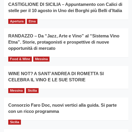
la
CASTIGLIONE DI SICILIA – Appuntamento con Calici di
per
filiera
stelle per il 10 agosto in Uno dei Borghi più Belli d’Italia
il
del
secondo
grano
anno
Apertura
Etna
duro
consecutivo
siciliano
vince
RANDAZZO – Da “Jazz, Arte e Vino” al “Sistema Vino
Franco
Etna”. Storie, protagonisti e prospettive di nuove
Caruso
opportunità di mercato
Food & Wine
Messina
WINE NOT? A SANT’ANDREA DI ROMETTA SI
CELEBRA IL VINO E LE SUE STORIE
Messina
Sicilia
Consorzio Faro Doc, nuovi vertici alla guida. Si parte
con un ricco programma
Sicilia