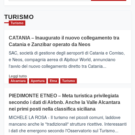
TURISMO
Turismo
CATANIA – Inaugurato il nuovo collegamento tra
Catania e Zanzibar operato da Neos
SAC, società di gestione degli aeroporti di Catania e Comiso,
e Neos, compagnia aerea di Alpitour World, annunciano
l'avvio del nuovo collegamento diretto tra Catania...
Leggi
Leggi tutto
di
Alcantara
Apertura
Etna
Turismo
più
su
PIEDIMONTE ETNEO – Meta turistica privilegiata
CATANIA
secondo i dati di Airbnb. Anche la Valle Alcantara
–
nei primi posti nella classifica siciliana
Inaugurato
il
MICHELE LA ROSA - Il turismo nei piccoli comuni, laddove
nuovo
mancano anche le "tradizionali" strutture ricettive. Interessanti
collegamento
i dati che emergono secondo l'Osservatorio sul Turismo...
tra