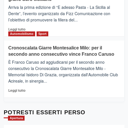
pace
(Ct)
Arriva la prima edizione di “E adesso Pasta - La Sicilia al
–
Dente”, l’evento organizzato da Fizz Comunicazione con
Il
l’obiettivo di promuovere la filiera del...
Borgo
del
Leggi
Leggi tutto
Gusto,
di
Automobilismo
Sport
il
più
tour
su
Cronoscalata Giarre Montesalice Milo: per il
tra
Mondello
sapori
secondo anno consecutivo vince Franco Caruso
(Palermo)
e
–
È Franco Caruso ad aggiudicarsi per il secondo anno
vicoli
“E
consecutivo la Cronoscalata Giarre Montesalice Milo -
medievali
adesso
Memorial Isidoro Di Grazia, organizzata dall'Automobile Club
Pasta
Acireale, in sinergia...
–
La
Leggi
Leggi tutto
Sicilia
di
al
più
Dente”,
su
l’
Cronoscalata
POTRESTI ESSERTI PERSO
evento
Giarre
Apertura
per
Montesalice
promuovere
Milo: