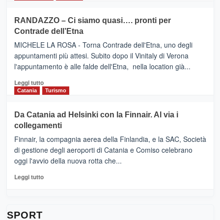
classifica
SEASONS
più
siciliana
PRESENTA
su
RANDAZZO – Ci siamo quasi…. pronti per
IL
VIAGRANDE
Contrade dell’Etna
NUOVO
(Ct)
SUMMER
–
MICHELE LA ROSA - Torna Contrade dell'Etna, uno degli
BOOK
Benanti
appuntamenti più attesi. Subito dopo il Vinitaly di Verona
CLUB
presenta
l'appuntamento è alle falde dell'Etna, nella location già...
“Vino
&
Leggi
Leggi tutto
Cultura
di
Catania
Turismo
2026”.
più
Le
su
Da Catania ad Helsinki con la Finnair. Al via i
tappe
RANDAZZO
collegamenti
dell’enoturismo
–
sull’Etna
Ci
Finnair, la compagnia aerea della Finlandia, e la SAC, Società
siamo
di gestione degli aeroporti di Catania e Comiso celebrano
quasi….
oggi l'avvio della nuova rotta che...
pronti
per
Leggi
Leggi tutto
Contrade
di
dell’Etna
più
su
Da
SPORT