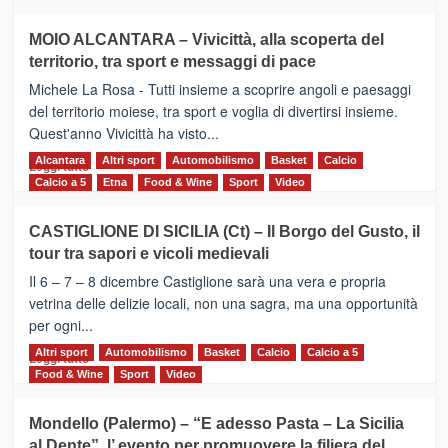
più
su
MOIO ALCANTARA – Vivicittà, alla scoperta del
Torna
territorio, tra sport e messaggi di pace
la
Supermaratona
Michele La Rosa - Tutti insieme a scoprire angoli e paesaggi
dell’Etna
del territorio moiese, tra sport e voglia di divertirsi insieme.
Quest'anno Vivicittà ha visto...
Alcantara
Leggi
Altri sport
Automobilismo
Basket
Calcio
Leggi tutto
di
Calcio a 5
Etna
Food & Wine
Sport
Video
più
su
CASTIGLIONE DI SICILIA (Ct) – Il Borgo del Gusto, il
MOIO
tour tra sapori e vicoli medievali
ALCANTARA
–
Il 6 – 7 – 8 dicembre Castiglione sarà una vera e propria
Vivicittà,
vetrina delle delizie locali, non una sagra, ma una opportunità
alla
per ogni...
scoperta
del
Altri sport
Leggi
Automobilismo
Basket
Calcio
Calcio a 5
Leggi tutto
territorio,
di
Food & Wine
Sport
Video
tra
più
sport
su
Mondello (Palermo) – “E adesso Pasta – La Sicilia
e
CASTIGLIONE
al Dente”, l’ evento per promuovere la filiera del
messaggi