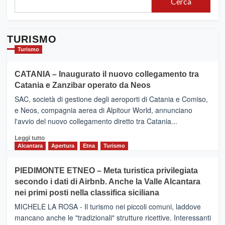
Cerca
Nisseno
Sud.
A
Mazzarino
TURISMO
primo
workshop
Turismo
CATANIA – Inaugurato il nuovo collegamento tra
Catania e Zanzibar operato da Neos
SAC, società di gestione degli aeroporti di Catania e Comiso,
e Neos, compagnia aerea di Alpitour World, annunciano
l'avvio del nuovo collegamento diretto tra Catania...
Leggi
Leggi tutto
di
Alcantara
Apertura
Etna
Turismo
più
su
PIEDIMONTE ETNEO – Meta turistica privilegiata
CATANIA
secondo i dati di Airbnb. Anche la Valle Alcantara
–
nei primi posti nella classifica siciliana
Inaugurato
il
MICHELE LA ROSA - Il turismo nei piccoli comuni, laddove
nuovo
mancano anche le "tradizionali" strutture ricettive. Interessanti
collegamento