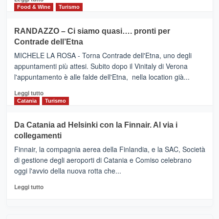
nella
FOUR
di
Food & Wine
Turismo
classifica
SEASONS
più
siciliana
PRESENTA
su
RANDAZZO – Ci siamo quasi…. pronti per
IL
VIAGRANDE
Contrade dell’Etna
NUOVO
(Ct)
SUMMER
–
MICHELE LA ROSA - Torna Contrade dell'Etna, uno degli
BOOK
Benanti
appuntamenti più attesi. Subito dopo il Vinitaly di Verona
CLUB
presenta
l'appuntamento è alle falde dell'Etna, nella location già...
“Vino
&
Leggi
Leggi tutto
Cultura
di
Catania
Turismo
2026”.
più
Le
su
Da Catania ad Helsinki con la Finnair. Al via i
tappe
RANDAZZO
collegamenti
dell’enoturismo
–
sull’Etna
Ci
Finnair, la compagnia aerea della Finlandia, e la SAC, Società
siamo
di gestione degli aeroporti di Catania e Comiso celebrano
quasi….
oggi l'avvio della nuova rotta che...
pronti
per
Leggi
Leggi tutto
Contrade
di
dell’Etna
più
su