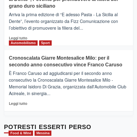
DI
di
grano duro siciliano
SICILIA
pace
(Ct)
Arriva la prima edizione di “E adesso Pasta - La Sicilia al
–
Dente”, l’evento organizzato da Fizz Comunicazione con
Il
l’obiettivo di promuovere la filiera del...
Borgo
del
Leggi
Leggi tutto
Gusto,
di
Automobilismo
Sport
il
più
tour
su
Cronoscalata Giarre Montesalice Milo: per il
tra
Mondello
sapori
secondo anno consecutivo vince Franco Caruso
(Palermo)
e
–
È Franco Caruso ad aggiudicarsi per il secondo anno
vicoli
“E
consecutivo la Cronoscalata Giarre Montesalice Milo -
medievali
adesso
Memorial Isidoro Di Grazia, organizzata dall'Automobile Club
Pasta
Acireale, in sinergia...
–
La
Leggi
Leggi tutto
Sicilia
di
al
più
Dente”,
su
l’
Cronoscalata
POTRESTI ESSERTI PERSO
evento
Giarre
Food & Wine
Messina
per