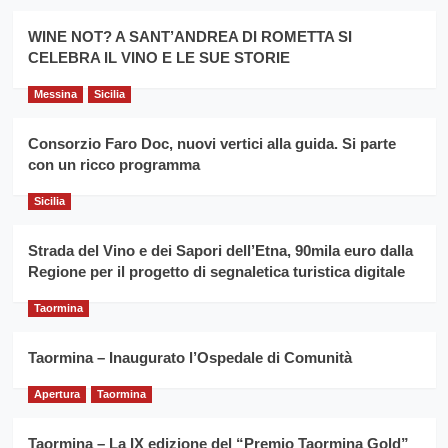
Montesalice
promuovere
Milo:
la
WINE NOT? A SANT’ANDREA DI ROMETTA SI
per
filiera
CELEBRA IL VINO E LE SUE STORIE
il
del
secondo
grano
anno
Messina
Sicilia
duro
consecutivo
siciliano
vince
Consorzio Faro Doc, nuovi vertici alla guida. Si parte
Franco
con un ricco programma
Caruso
Sicilia
Strada del Vino e dei Sapori dell’Etna, 90mila euro dalla
Regione per il progetto di segnaletica turistica digitale
Taormina
Taormina – Inaugurato l’Ospedale di Comunità
Apertura
Taormina
Taormina – La IX edizione del “Premio Taormina Gold”