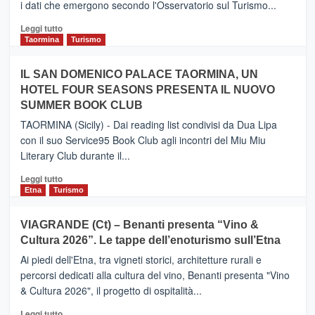
i dati che emergono secondo l'Osservatorio sul Turismo...
tra
Catania
Leggi
Leggi tutto
e
di
Taormina
Turismo
Zanzibar
più
operato
su
IL SAN DOMENICO PALACE TAORMINA, UN
da
PIEDIMONTE
Neos
HOTEL FOUR SEASONS PRESENTA IL NUOVO
ETNEO
SUMMER BOOK CLUB
–
Meta
TAORMINA (Sicily) - Dai reading list condivisi da Dua Lipa
turistica
con il suo Service95 Book Club agli incontri del Miu Miu
privilegiata
Literary Club durante il...
secondo
i
Leggi
Leggi tutto
dati
di
Etna
Turismo
di
più
Airbnb.
su
VIAGRANDE (Ct) – Benanti presenta “Vino &
Anche
IL
la
Cultura 2026”. Le tappe dell’enoturismo sull’Etna
SAN
Valle
DOMENICO
Ai piedi dell'Etna, tra vigneti storici, architetture rurali e
Alcantara
PALACE
percorsi dedicati alla cultura del vino, Benanti presenta "Vino
nei
TAORMINA,
& Cultura 2026", il progetto di ospitalità...
primi
UN
posti
HOTEL
Leggi
Leggi tutto