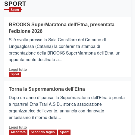
Da
SPORT
Catania
Sport
ad
Helsinki
BROOKS SuperMaratona dell’Etna, presentata
con
la
l’edizione 2026
Finnair.
Si è svolta presso la Sala Consiliare del Comune di
Al
Linguaglossa (Catania) la conferenza stampa di
via
presentazione della BROOKS SuperMaratona dell’Etna, un
i
appuntamento destinato a...
collegamenti
Leggi
Leggi tutto
di
Sport
più
su
Torna la Supermaratona dell’Etna
BROOKS
Dopo un anno di pausa, la Supermaratona dell’Etna è pronta
SuperMaratona
dell’Etna,
a ripartire! Etna Trail A.S.D., storica associazione
presentata
organizzatrice dell’evento, annuncia con rinnovato
l’edizione
entusiasmo il ritorno della...
2026
Leggi
Leggi tutto
di
Alcantara
Secondo taglio
Sport