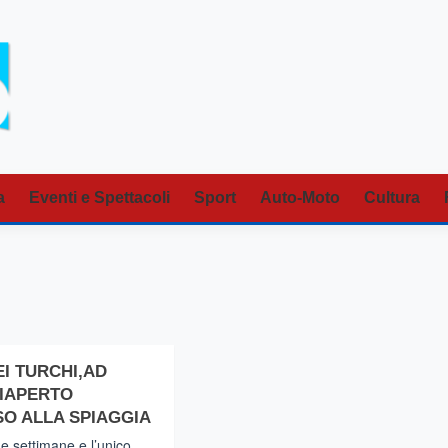
a
Eventi e Spettacoli
Sport
Auto-Moto
Cultura
I TURCHI,AD
RIAPERTO
SO ALLA SPIAGGIA
e settimane e l’unico