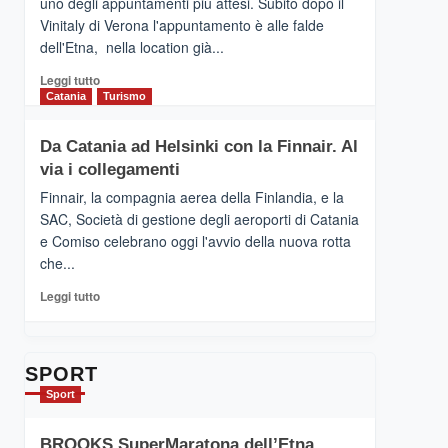
uno degli appuntamenti più attesi. Subito dopo il
presenta
Vinitaly di Verona l'appuntamento è alle falde
“Vino
dell'Etna, nella location già...
&
Cultura
Leggi
Leggi tutto
2026”.
di
Catania
Turismo
Le
più
tappe
su
Da Catania ad Helsinki con la Finnair. Al
dell’enoturismo
RANDAZZO
sull’Etna
via i collegamenti
–
Ci
Finnair, la compagnia aerea della Finlandia, e la
siamo
SAC, Società di gestione degli aeroporti di Catania
quasi….
e Comiso celebrano oggi l'avvio della nuova rotta
pronti
che...
per
Contrade
Leggi
Leggi tutto
dell’Etna
di
più
su
Da
SPORT
Catania
Sport
ad
Helsinki
BROOKS SuperMaratona dell’Etna,
con