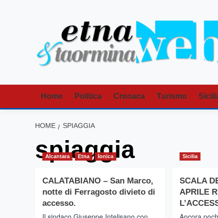
Vai
al
contenuto
Home
Politica
Cronaca
Turismo
Sicili
HOME
SPIAGGIA
spiaggia
Alcantara
Etna
Ionica
Sicilia
CALATABIANO – San Marco,
SCALA DE
notte di Ferragosto divieto di
APRILE 
accesso.
L’ACCES
Il sindaco Giuseppe Intelisano,con
Ancora poch