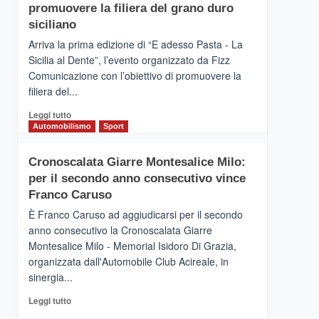
pace
SICILIA
promuovere la filiera del grano duro
(Ct)
siciliano
–
Arriva la prima edizione di “E adesso Pasta - La
Il
Sicilia al Dente”, l’evento organizzato da Fizz
Borgo
Comunicazione con l’obiettivo di promuovere la
del
Gusto,
filiera del...
il
Leggi
Leggi tutto
tour
di
Automobilismo
Sport
tra
più
sapori
su
e
Cronoscalata Giarre Montesalice Milo:
Mondello
vicoli
per il secondo anno consecutivo vince
(Palermo)
medievali
–
Franco Caruso
“E
È Franco Caruso ad aggiudicarsi per il secondo
adesso
anno consecutivo la Cronoscalata Giarre
Pasta
Montesalice Milo - Memorial Isidoro Di Grazia,
–
organizzata dall'Automobile Club Acireale, in
La
Sicilia
sinergia...
al
Leggi
Leggi tutto
Dente”,
di
l’