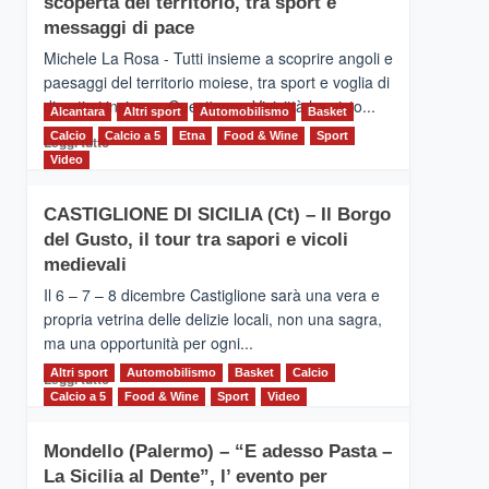
scoperta del territorio, tra sport e
la
Supermaratona
messaggi di pace
dell’Etna
Michele La Rosa - Tutti insieme a scoprire angoli e
paesaggi del territorio moiese, tra sport e voglia di
divertirsi insieme. Quest'anno Vivicittà ha visto...
Alcantara
Altri sport
Automobilismo
Basket
Calcio
Calcio a 5
Leggi
Etna
Food & Wine
Sport
Leggi tutto
di
Video
più
su
CASTIGLIONE DI SICILIA (Ct) – Il Borgo
MOIO
del Gusto, il tour tra sapori e vicoli
ALCANTARA
–
medievali
Vivicittà,
Il 6 – 7 – 8 dicembre Castiglione sarà una vera e
alla
propria vetrina delle delizie locali, non una sagra,
scoperta
ma una opportunità per ogni...
del
territorio,
Altri sport
Leggi
Automobilismo
Basket
Calcio
Leggi tutto
tra
di
Calcio a 5
Food & Wine
Sport
Video
sport
più
e
su
messaggi
Mondello (Palermo) – “E adesso Pasta –
CASTIGLIONE
di
La Sicilia al Dente”, l’ evento per
DI