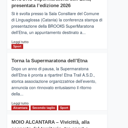
la
presentata l’edizione 2026
Finnair.
Si è svolta presso la Sala Consiliare del Comune
Al
di Linguaglossa (Catania) la conferenza stampa di
via
presentazione della BROOKS SuperMaratona
i
collegamenti
dell’Etna, un appuntamento destinato a...
Leggi
Leggi tutto
di
Sport
più
su
Torna la Supermaratona dell’Etna
BROOKS
SuperMaratona
Dopo un anno di pausa, la Supermaratona
dell’Etna,
dell’Etna è pronta a ripartire! Etna Trail A.S.D.,
presentata
storica associazione organizzatrice dell’evento,
l’edizione
annuncia con rinnovato entusiasmo il ritorno
2026
della...
Leggi
Leggi tutto
di
Alcantara
Secondo taglio
Sport
più
su
MOIO ALCANTARA – Vivicittà, alla
Torna