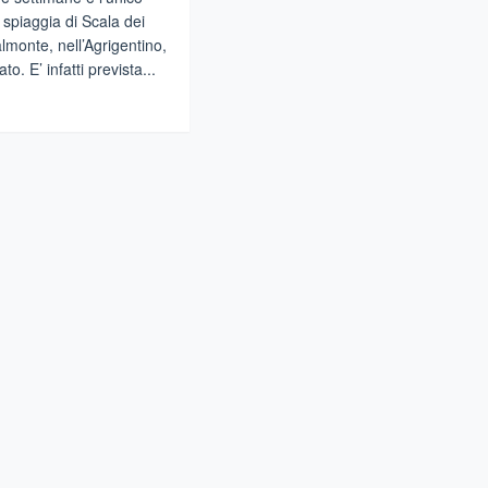
 spiaggia di Scala dei
lmonte, nell’Agrigentino,
ato. E’ infatti prevista...
gi
ALA
I
RCHI,AD
RILE
APERTO
ACCESSO
LA
IAGGIA