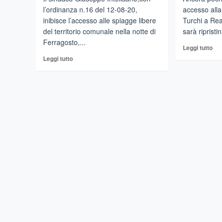
l’ordinanza n.16 del 12-08-20,
accesso alla
inibisce l’accesso alle spiagge libere
Turchi a Rea
del territorio comunale nella notte di
sarà ripristin
Ferragosto,...
Leg
Leggi tutto
di
Leggi
Leggi tutto
più
di
su
più
SC
su
DE
CALATABIANO
TU
–
AP
San
RI
Marco,
L’
notte
AL
di
SP
Ferragosto
divieto
di
accesso.