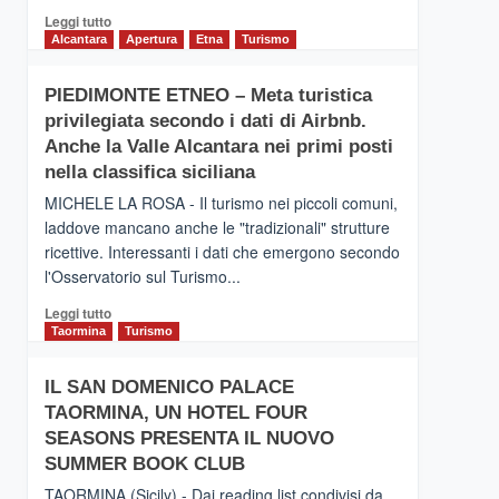
Leggi
Leggi tutto
di
Alcantara
Apertura
Etna
Turismo
più
su
PIEDIMONTE ETNEO – Meta turistica
CATANIA
privilegiata secondo i dati di Airbnb.
–
Inaugurato
Anche la Valle Alcantara nei primi posti
il
nella classifica siciliana
nuovo
MICHELE LA ROSA - Il turismo nei piccoli comuni,
collegamento
laddove mancano anche le "tradizionali" strutture
tra
ricettive. Interessanti i dati che emergono secondo
Catania
e
l'Osservatorio sul Turismo...
Zanzibar
Leggi
Leggi tutto
operato
di
Taormina
Turismo
da
più
Neos
su
IL SAN DOMENICO PALACE
PIEDIMONTE
TAORMINA, UN HOTEL FOUR
ETNEO
–
SEASONS PRESENTA IL NUOVO
Meta
SUMMER BOOK CLUB
turistica
TAORMINA (Sicily) - Dai reading list condivisi da