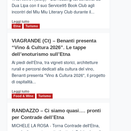
privilegiata
Dua Lipa con il suo Service95 Book Club agli
secondo
incontri del Miu Miu Literary Club durante il...
i
dati
Leggi
Leggi tutto
di
di
Etna
Turismo
Airbnb.
più
Anche
su
la
VIAGRANDE (Ct) – Benanti presenta
IL
Valle
“Vino & Cultura 2026”. Le tappe
SAN
Alcantara
DOMENICO
dell’enoturismo sull’Etna
nei
PALACE
primi
Ai piedi dell'Etna, tra vigneti storici, architetture
TAORMINA,
posti
rurali e percorsi dedicati alla cultura del vino,
UN
nella
Benanti presenta "Vino & Cultura 2026", il progetto
HOTEL
classifica
di ospitalità...
FOUR
siciliana
SEASONS
Leggi
Leggi tutto
PRESENTA
di
Food & Wine
Turismo
IL
più
NUOVO
su
SUMMER
RANDAZZO – Ci siamo quasi…. pronti
VIAGRANDE
BOOK
per Contrade dell’Etna
(Ct)
CLUB
–
MICHELE LA ROSA - Torna Contrade dell'Etna,
Benanti