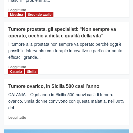
maschili, problemi ai...
Leggi
Leggi tutto
di
Messina
Secondo taglio
più
su
Tumore prostata, gli specialisti: “Non sempre va
TAORMINA
operato, occhio a dieta e qualità della vita”
–
Tumore
Il tumore alla prostata non sempre va operato perché oggi è
tiroide
possibile intervenire con terapie innovative e particolarmente
e
efficaci, grande...
disfunzioni
sessuali:
Leggi
Leggi tutto
endocrinologi
di
Catania
Sicilia
di
più
Sicilia
su
Tumore ovarico, in Sicilia 500 casi l’anno
e
Tumore
Calabria
CATANIA – Ogni anno in Sicilia 500 nuovi casi di tumore
prostata,
a
gli
ovarico, 3mila donne convivono con questa malattia, nell'80%
confronto
specialisti:
dei...
“Non
Leggi
sempre
Leggi tutto
di
va
più
operato,