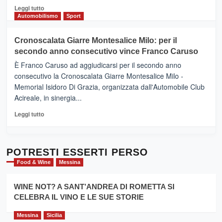
del
Leggi
Leggi tutto
Gusto,
di
Automobilismo
Sport
il
più
tour
su
Cronoscalata Giarre Montesalice Milo: per il
tra
Mondello
sapori
secondo anno consecutivo vince Franco Caruso
(Palermo)
e
–
È Franco Caruso ad aggiudicarsi per il secondo anno
vicoli
“E
consecutivo la Cronoscalata Giarre Montesalice Milo -
medievali
adesso
Memorial Isidoro Di Grazia, organizzata dall'Automobile Club
Pasta
Acireale, in sinergia...
–
La
Leggi
Leggi tutto
Sicilia
di
al
più
Dente”,
su
l’
Cronoscalata
POTRESTI ESSERTI PERSO
evento
Giarre
Food & Wine
Messina
per
Montesalice
promuovere
Milo:
la
WINE NOT? A SANT’ANDREA DI ROMETTA SI
per
filiera
CELEBRA IL VINO E LE SUE STORIE
il
del
secondo
grano
anno
Messina
Sicilia