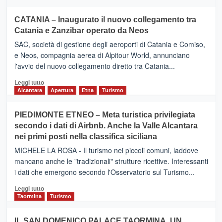
CATANIA – Inaugurato il nuovo collegamento tra
Catania e Zanzibar operato da Neos
SAC, società di gestione degli aeroporti di Catania e Comiso,
e Neos, compagnia aerea di Alpitour World, annunciano
l'avvio del nuovo collegamento diretto tra Catania...
Leggi
Leggi tutto
di
Alcantara
Apertura
Etna
Turismo
più
su
PIEDIMONTE ETNEO – Meta turistica privilegiata
CATANIA
secondo i dati di Airbnb. Anche la Valle Alcantara
–
nei primi posti nella classifica siciliana
Inaugurato
il
MICHELE LA ROSA - Il turismo nei piccoli comuni, laddove
nuovo
mancano anche le "tradizionali" strutture ricettive. Interessanti
collegamento
i dati che emergono secondo l'Osservatorio sul Turismo...
tra
Catania
Leggi
Leggi tutto
e
di
Taormina
Turismo
Zanzibar
più
operato
su
IL SAN DOMENICO PALACE TAORMINA, UN
da