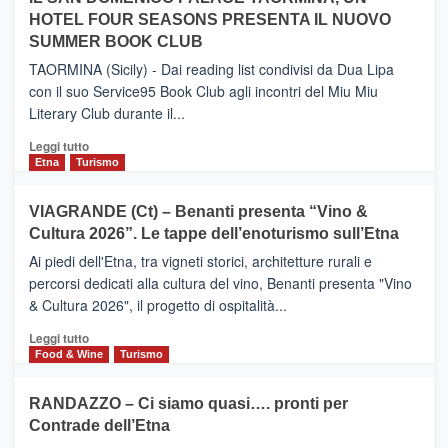
PIEDIMONTE
Neos
HOTEL FOUR SEASONS PRESENTA IL NUOVO
ETNEO
SUMMER BOOK CLUB
–
Meta
TAORMINA (Sicily) - Dai reading list condivisi da Dua Lipa
turistica
con il suo Service95 Book Club agli incontri del Miu Miu
privilegiata
Literary Club durante il...
secondo
i
Leggi
Leggi tutto
dati
di
Etna
Turismo
di
più
Airbnb.
su
VIAGRANDE (Ct) – Benanti presenta “Vino &
Anche
IL
la
Cultura 2026”. Le tappe dell’enoturismo sull’Etna
SAN
Valle
DOMENICO
Ai piedi dell'Etna, tra vigneti storici, architetture rurali e
Alcantara
PALACE
percorsi dedicati alla cultura del vino, Benanti presenta "Vino
nei
TAORMINA,
& Cultura 2026", il progetto di ospitalità...
primi
UN
posti
HOTEL
Leggi
Leggi tutto
nella
FOUR
di
Food & Wine
Turismo
classifica
SEASONS
più
siciliana
PRESENTA
su
RANDAZZO – Ci siamo quasi…. pronti per
IL
VIAGRANDE
Contrade dell’Etna
NUOVO
(Ct)
SUMMER