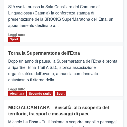
Finnair.
Si è svolta presso la Sala Consiliare del Comune di
Al
Linguaglossa (Catania) la conferenza stampa di
via
presentazione della BROOKS SuperMaratona dell’Etna, un
i
appuntamento destinato a...
collegamenti
Leggi
Leggi tutto
di
Sport
più
su
Torna la Supermaratona dell’Etna
BROOKS
Dopo un anno di pausa, la Supermaratona dell’Etna è pronta
SuperMaratona
dell’Etna,
a ripartire! Etna Trail A.S.D., storica associazione
presentata
organizzatrice dell’evento, annuncia con rinnovato
l’edizione
entusiasmo il ritorno della...
2026
Leggi
Leggi tutto
di
Alcantara
Secondo taglio
Sport
più
su
MOIO ALCANTARA – Vivicittà, alla scoperta del
Torna
territorio, tra sport e messaggi di pace
la
Supermaratona
Michele La Rosa - Tutti insieme a scoprire angoli e paesaggi
dell’Etna