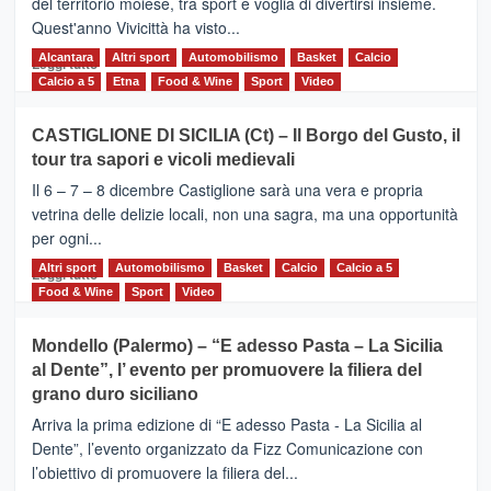
del territorio moiese, tra sport e voglia di divertirsi insieme.
Quest'anno Vivicittà ha visto...
Alcantara
Leggi
Altri sport
Automobilismo
Basket
Calcio
Leggi tutto
di
Calcio a 5
Etna
Food & Wine
Sport
Video
più
su
CASTIGLIONE DI SICILIA (Ct) – Il Borgo del Gusto, il
MOIO
tour tra sapori e vicoli medievali
ALCANTARA
–
Il 6 – 7 – 8 dicembre Castiglione sarà una vera e propria
Vivicittà,
vetrina delle delizie locali, non una sagra, ma una opportunità
alla
per ogni...
scoperta
del
Altri sport
Leggi
Automobilismo
Basket
Calcio
Calcio a 5
Leggi tutto
territorio,
di
Food & Wine
Sport
Video
tra
più
sport
su
Mondello (Palermo) – “E adesso Pasta – La Sicilia
e
CASTIGLIONE
al Dente”, l’ evento per promuovere la filiera del
messaggi
DI
di
grano duro siciliano
SICILIA
pace
(Ct)
Arriva la prima edizione di “E adesso Pasta - La Sicilia al
–
Dente”, l’evento organizzato da Fizz Comunicazione con
Il
l’obiettivo di promuovere la filiera del...
Borgo