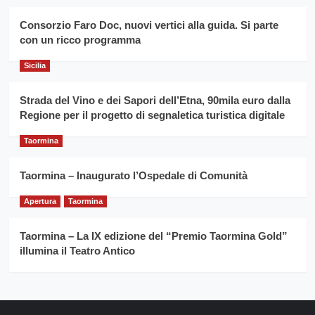
duro
consecutivo
siciliano
vince
Consorzio Faro Doc, nuovi vertici alla guida. Si parte
Franco
con un ricco programma
Caruso
Sicilia
Strada del Vino e dei Sapori dell’Etna, 90mila euro dalla
Regione per il progetto di segnaletica turistica digitale
Taormina
Taormina – Inaugurato l’Ospedale di Comunità
Apertura
Taormina
Taormina – La IX edizione del “Premio Taormina Gold”
illumina il Teatro Antico