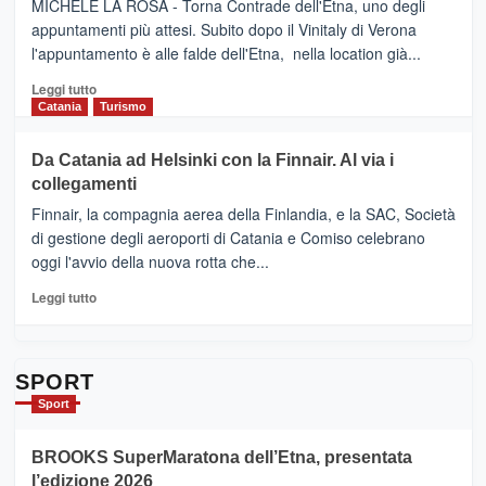
–
MICHELE LA ROSA - Torna Contrade dell'Etna, uno degli
BOOK
Benanti
appuntamenti più attesi. Subito dopo il Vinitaly di Verona
CLUB
presenta
l'appuntamento è alle falde dell'Etna, nella location già...
“Vino
&
Leggi
Leggi tutto
Cultura
di
Catania
Turismo
2026”.
più
Le
su
Da Catania ad Helsinki con la Finnair. Al via i
tappe
RANDAZZO
collegamenti
dell’enoturismo
–
sull’Etna
Ci
Finnair, la compagnia aerea della Finlandia, e la SAC, Società
siamo
di gestione degli aeroporti di Catania e Comiso celebrano
quasi….
oggi l'avvio della nuova rotta che...
pronti
per
Leggi
Leggi tutto
Contrade
di
dell’Etna
più
su
Da
SPORT
Catania
Sport
ad
Helsinki
BROOKS SuperMaratona dell’Etna, presentata
con
la
l’edizione 2026