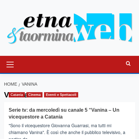
Vai
al
contenuto
Menu
principale
HOME
VANINA
Vanina
Catania
Cinema
Eventi e Spettacoli
Serie tv: da mercoledì su canale 5 “Vanina – Un
vicequestore a Catania
"Sono il vicequestore Giovanna Guarrasi, ma tutti mi
chiamano Vanina". È così che anche il pubblico televisivo, a