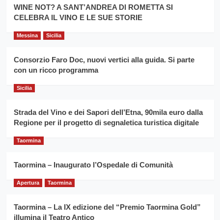
la
WINE NOT? A SANT’ANDREA DI ROMETTA SI
per
filiera
CELEBRA IL VINO E LE SUE STORIE
il
del
secondo
grano
anno
Messina
Sicilia
duro
consecutivo
siciliano
vince
Consorzio Faro Doc, nuovi vertici alla guida. Si parte
Franco
con un ricco programma
Caruso
Sicilia
Strada del Vino e dei Sapori dell’Etna, 90mila euro dalla
Regione per il progetto di segnaletica turistica digitale
Taormina
Taormina – Inaugurato l’Ospedale di Comunità
Apertura
Taormina
Taormina – La IX edizione del “Premio Taormina Gold”
illumina il Teatro Antico