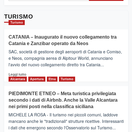
TURISMO
Turismo
CATANIA – Inaugurato il nuovo collegamento tra
Catania e Zanzibar operato da Neos
SAC, società di gestione degli aeroporti di Catania e Comiso,
e Neos, compagnia aerea di Alpitour World, annunciano
l'avvio del nuovo collegamento diretto tra Catania...
Leggi
Leggi tutto
di
Alcantara
Apertura
Etna
Turismo
più
su
PIEDIMONTE ETNEO – Meta turistica privilegiata
CATANIA
secondo i dati di Airbnb. Anche la Valle Alcantara
–
nei primi posti nella classifica siciliana
Inaugurato
il
MICHELE LA ROSA - Il turismo nei piccoli comuni, laddove
nuovo
mancano anche le "tradizionali" strutture ricettive. Interessanti
collegamento
i dati che emergono secondo l'Osservatorio sul Turismo...
tra