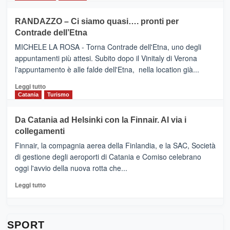
classifica
SEASONS
più
siciliana
PRESENTA
su
RANDAZZO – Ci siamo quasi…. pronti per
IL
VIAGRANDE
Contrade dell’Etna
NUOVO
(Ct)
SUMMER
–
MICHELE LA ROSA - Torna Contrade dell'Etna, uno degli
BOOK
Benanti
appuntamenti più attesi. Subito dopo il Vinitaly di Verona
CLUB
presenta
l'appuntamento è alle falde dell'Etna, nella location già...
“Vino
&
Leggi
Leggi tutto
Cultura
di
Catania
Turismo
2026”.
più
Le
su
Da Catania ad Helsinki con la Finnair. Al via i
tappe
RANDAZZO
collegamenti
dell’enoturismo
–
sull’Etna
Ci
Finnair, la compagnia aerea della Finlandia, e la SAC, Società
siamo
di gestione degli aeroporti di Catania e Comiso celebrano
quasi….
oggi l'avvio della nuova rotta che...
pronti
per
Leggi
Leggi tutto
Contrade
di
dell’Etna
più
su
Da
SPORT