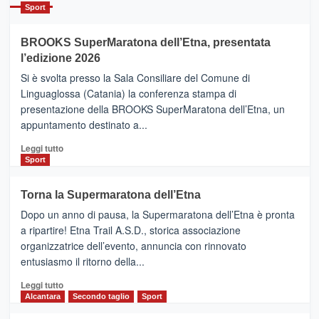
Catania
Sport
ad
Helsinki
BROOKS SuperMaratona dell’Etna, presentata
con
la
l’edizione 2026
Finnair.
Si è svolta presso la Sala Consiliare del Comune di
Al
Linguaglossa (Catania) la conferenza stampa di
via
presentazione della BROOKS SuperMaratona dell’Etna, un
i
appuntamento destinato a...
collegamenti
Leggi
Leggi tutto
di
Sport
più
su
Torna la Supermaratona dell’Etna
BROOKS
Dopo un anno di pausa, la Supermaratona dell’Etna è pronta
SuperMaratona
dell’Etna,
a ripartire! Etna Trail A.S.D., storica associazione
presentata
organizzatrice dell’evento, annuncia con rinnovato
l’edizione
entusiasmo il ritorno della...
2026
Leggi
Leggi tutto
di
Alcantara
Secondo taglio
Sport
più