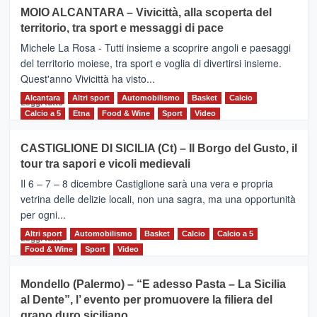
su
MOIO ALCANTARA – Vivicittà, alla scoperta del
Torna
territorio, tra sport e messaggi di pace
la
Supermaratona
Michele La Rosa - Tutti insieme a scoprire angoli e paesaggi
dell’Etna
del territorio moiese, tra sport e voglia di divertirsi insieme.
Quest'anno Vivicittà ha visto...
Alcantara
Leggi
Altri sport
Automobilismo
Basket
Calcio
Leggi tutto
di
Calcio a 5
Etna
Food & Wine
Sport
Video
più
su
CASTIGLIONE DI SICILIA (Ct) – Il Borgo del Gusto, il
MOIO
tour tra sapori e vicoli medievali
ALCANTARA
–
Il 6 – 7 – 8 dicembre Castiglione sarà una vera e propria
Vivicittà,
vetrina delle delizie locali, non una sagra, ma una opportunità
alla
per ogni...
scoperta
del
Altri sport
Leggi
Automobilismo
Basket
Calcio
Calcio a 5
Leggi tutto
territorio,
di
Food & Wine
Sport
Video
tra
più
sport
su
Mondello (Palermo) – “E adesso Pasta – La Sicilia
e
CASTIGLIONE
al Dente”, l’ evento per promuovere la filiera del
messaggi
DI
di
grano duro siciliano
SICILIA