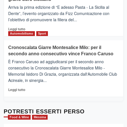
pace
(Ct)
Arriva la prima edizione di “E adesso Pasta - La Sicilia al
–
Dente”, l’evento organizzato da Fizz Comunicazione con
Il
l’obiettivo di promuovere la filiera del...
Borgo
del
Leggi
Leggi tutto
Gusto,
di
Automobilismo
Sport
il
più
tour
su
Cronoscalata Giarre Montesalice Milo: per il
tra
Mondello
sapori
secondo anno consecutivo vince Franco Caruso
(Palermo)
e
–
È Franco Caruso ad aggiudicarsi per il secondo anno
vicoli
“E
consecutivo la Cronoscalata Giarre Montesalice Milo -
medievali
adesso
Memorial Isidoro Di Grazia, organizzata dall'Automobile Club
Pasta
Acireale, in sinergia...
–
La
Leggi
Leggi tutto
Sicilia
di
al
più
Dente”,
su
l’
Cronoscalata
POTRESTI ESSERTI PERSO
evento
Giarre
Food & Wine
Messina
per
Montesalice
promuovere
Milo: