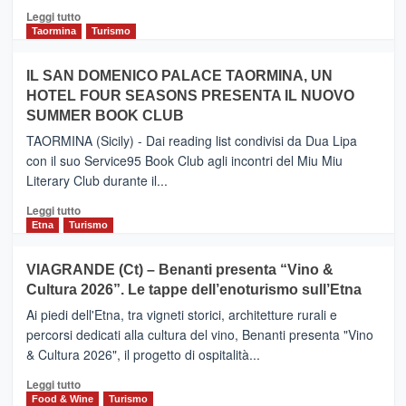
Catania
Leggi
Leggi tutto
e
di
Taormina
Turismo
Zanzibar
più
operato
su
IL SAN DOMENICO PALACE TAORMINA, UN
da
PIEDIMONTE
Neos
HOTEL FOUR SEASONS PRESENTA IL NUOVO
ETNEO
SUMMER BOOK CLUB
–
Meta
TAORMINA (Sicily) - Dai reading list condivisi da Dua Lipa
turistica
con il suo Service95 Book Club agli incontri del Miu Miu
privilegiata
Literary Club durante il...
secondo
i
Leggi
Leggi tutto
dati
di
Etna
Turismo
di
più
Airbnb.
su
VIAGRANDE (Ct) – Benanti presenta “Vino &
Anche
IL
la
Cultura 2026”. Le tappe dell’enoturismo sull’Etna
SAN
Valle
DOMENICO
Ai piedi dell'Etna, tra vigneti storici, architetture rurali e
Alcantara
PALACE
percorsi dedicati alla cultura del vino, Benanti presenta "Vino
nei
TAORMINA,
& Cultura 2026", il progetto di ospitalità...
primi
UN
posti
HOTEL
Leggi
Leggi tutto
nella
FOUR
di
Food & Wine
Turismo