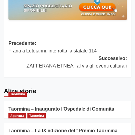
Navigazione
Precedente:
Frana a Letojanni, interrotta la statale 114
articolo
Successivo:
ZAFFERANA ETNEA : al via gli eventi culturali
Altre storie
Taormina
Taormina – Inaugurato l’Ospedale di Comunità
Apertura
Taormina
Taormina – La IX edizione del “Premio Taormina