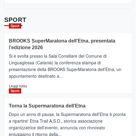
Contrade
di
dell’Etna
più
su
Da
SPORT
Catania
Sport
ad
Helsinki
BROOKS SuperMaratona dell’Etna, presentata
con
la
l’edizione 2026
Finnair.
Si è svolta presso la Sala Consiliare del Comune di
Al
Linguaglossa (Catania) la conferenza stampa di
via
presentazione della BROOKS SuperMaratona dell’Etna, un
i
appuntamento destinato a...
collegamenti
Leggi
Leggi tutto
di
Sport
più
su
Torna la Supermaratona dell’Etna
BROOKS
Dopo un anno di pausa, la Supermaratona dell’Etna è pronta
SuperMaratona
dell’Etna,
a ripartire! Etna Trail A.S.D., storica associazione
presentata
organizzatrice dell’evento, annuncia con rinnovato
l’edizione
entusiasmo il ritorno della...