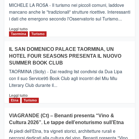
il
MICHELE LA ROSA - Il turismo nei piccoli comuni, laddove
nuovo
mancano anche le "tradizionali" strutture ricettive. Interessanti
collegamento
i dati che emergono secondo l'Osservatorio sul Turismo...
tra
Catania
Leggi
Leggi tutto
e
di
Taormina
Turismo
Zanzibar
più
operato
su
IL SAN DOMENICO PALACE TAORMINA, UN
da
PIEDIMONTE
Neos
HOTEL FOUR SEASONS PRESENTA IL NUOVO
ETNEO
SUMMER BOOK CLUB
–
Meta
TAORMINA (Sicily) - Dai reading list condivisi da Dua Lipa
turistica
con il suo Service95 Book Club agli incontri del Miu Miu
privilegiata
Literary Club durante il...
secondo
i
Leggi
Leggi tutto
dati
di
Etna
Turismo
di
più
Airbnb.
su
VIAGRANDE (Ct) – Benanti presenta “Vino &
Anche
IL
la
Cultura 2026”. Le tappe dell’enoturismo sull’Etna
SAN
Valle
DOMENICO
Ai piedi dell'Etna, tra vigneti storici, architetture rurali e
Alcantara
PALACE
percorsi dedicati alla cultura del vino, Benanti presenta "Vino