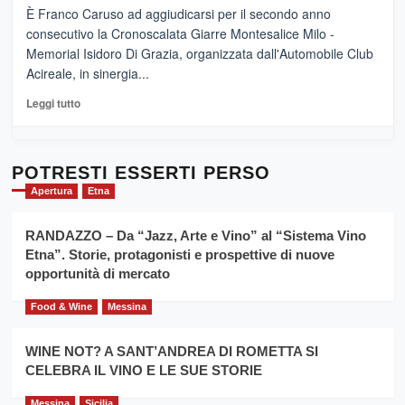
e
–
È Franco Caruso ad aggiudicarsi per il secondo anno
vicoli
“E
consecutivo la Cronoscalata Giarre Montesalice Milo -
medievali
adesso
Memorial Isidoro Di Grazia, organizzata dall'Automobile Club
Pasta
Acireale, in sinergia...
–
La
Leggi
Leggi tutto
Sicilia
di
al
più
Dente”,
su
l’
Cronoscalata
POTRESTI ESSERTI PERSO
evento
Giarre
Apertura
Etna
per
Montesalice
promuovere
Milo:
la
RANDAZZO – Da “Jazz, Arte e Vino” al “Sistema Vino
per
filiera
Etna”. Storie, protagonisti e prospettive di nuove
il
del
secondo
opportunità di mercato
grano
anno
duro
consecutivo
Food & Wine
Messina
siciliano
vince
Franco
WINE NOT? A SANT’ANDREA DI ROMETTA SI
Caruso
CELEBRA IL VINO E LE SUE STORIE
Messina
Sicilia