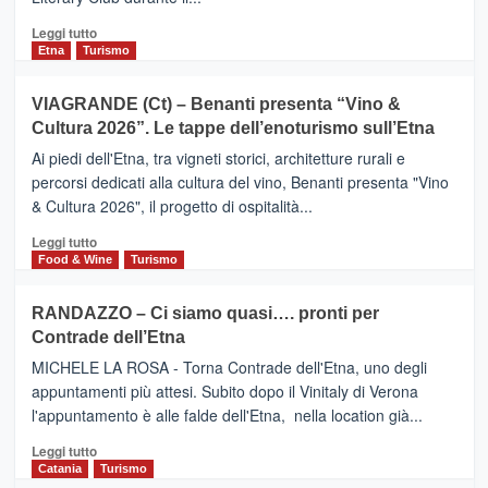
secondo
i
Leggi
Leggi tutto
dati
di
Etna
Turismo
di
più
Airbnb.
su
VIAGRANDE (Ct) – Benanti presenta “Vino &
Anche
IL
la
Cultura 2026”. Le tappe dell’enoturismo sull’Etna
SAN
Valle
DOMENICO
Ai piedi dell'Etna, tra vigneti storici, architetture rurali e
Alcantara
PALACE
percorsi dedicati alla cultura del vino, Benanti presenta "Vino
nei
TAORMINA,
& Cultura 2026", il progetto di ospitalità...
primi
UN
posti
HOTEL
Leggi
Leggi tutto
nella
FOUR
di
Food & Wine
Turismo
classifica
SEASONS
più
siciliana
PRESENTA
su
RANDAZZO – Ci siamo quasi…. pronti per
IL
VIAGRANDE
Contrade dell’Etna
NUOVO
(Ct)
SUMMER
–
MICHELE LA ROSA - Torna Contrade dell'Etna, uno degli
BOOK
Benanti
appuntamenti più attesi. Subito dopo il Vinitaly di Verona
CLUB
presenta
l'appuntamento è alle falde dell'Etna, nella location già...
“Vino
&
Leggi
Leggi tutto
Cultura
di
Catania
Turismo
2026”.