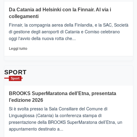
più
Le
su
Da Catania ad Helsinki con la Finnair. Al via i
tappe
RANDAZZO
collegamenti
dell’enoturismo
–
sull’Etna
Ci
Finnair, la compagnia aerea della Finlandia, e la SAC, Società
siamo
di gestione degli aeroporti di Catania e Comiso celebrano
quasi….
oggi l'avvio della nuova rotta che...
pronti
per
Leggi
Leggi tutto
Contrade
di
dell’Etna
più
su
Da
SPORT
Catania
Sport
ad
Helsinki
BROOKS SuperMaratona dell’Etna, presentata
con
la
l’edizione 2026
Finnair.
Si è svolta presso la Sala Consiliare del Comune di
Al
Linguaglossa (Catania) la conferenza stampa di
via
presentazione della BROOKS SuperMaratona dell’Etna, un
i
appuntamento destinato a...
collegamenti