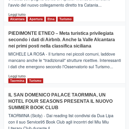
l'avvio del nuovo collegamento diretto tra Catania...
Leggi
Leggi tutto
di
Alcantara
Apertura
Etna
Turismo
più
su
PIEDIMONTE ETNEO – Meta turistica privilegiata
CATANIA
secondo i dati di Airbnb. Anche la Valle Alcantara
–
nei primi posti nella classifica siciliana
Inaugurato
il
MICHELE LA ROSA - Il turismo nei piccoli comuni, laddove
nuovo
mancano anche le "tradizionali" strutture ricettive. Interessanti
collegamento
i dati che emergono secondo l'Osservatorio sul Turismo...
tra
Catania
Leggi
Leggi tutto
e
di
Taormina
Turismo
Zanzibar
più
operato
su
IL SAN DOMENICO PALACE TAORMINA, UN
da
PIEDIMONTE
Neos
HOTEL FOUR SEASONS PRESENTA IL NUOVO
ETNEO
SUMMER BOOK CLUB
–
Meta
TAORMINA (Sicily) - Dai reading list condivisi da Dua Lipa
turistica
con il suo Service95 Book Club agli incontri del Miu Miu
privilegiata
Literary Club durante il...