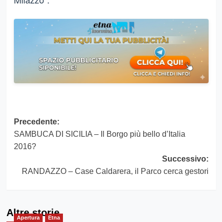
Navigazione
Precedente:
SAMBUCA DI SICILIA – Il Borgo più bello d’Italia
articolo
2016?
Successivo:
RANDAZZO – Case Caldarera, il Parco cerca gestori
Altre storie
Apertura
Etna