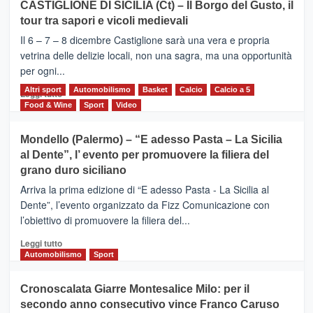
CASTIGLIONE DI SICILIA (Ct) – Il Borgo del Gusto, il
MOIO
tour tra sapori e vicoli medievali
ALCANTARA
–
Il 6 – 7 – 8 dicembre Castiglione sarà una vera e propria
Vivicittà,
vetrina delle delizie locali, non una sagra, ma una opportunità
alla
per ogni...
scoperta
del
Altri sport
Leggi
Automobilismo
Basket
Calcio
Calcio a 5
Leggi tutto
territorio,
di
Food & Wine
Sport
Video
tra
più
sport
su
Mondello (Palermo) – “E adesso Pasta – La Sicilia
e
CASTIGLIONE
al Dente”, l’ evento per promuovere la filiera del
messaggi
DI
di
grano duro siciliano
SICILIA
pace
(Ct)
Arriva la prima edizione di “E adesso Pasta - La Sicilia al
–
Dente”, l’evento organizzato da Fizz Comunicazione con
Il
l’obiettivo di promuovere la filiera del...
Borgo
del
Leggi
Leggi tutto
Gusto,
di
Automobilismo
Sport
il
più
tour
su
Cronoscalata Giarre Montesalice Milo: per il
tra
Mondello
sapori
secondo anno consecutivo vince Franco Caruso
(Palermo)