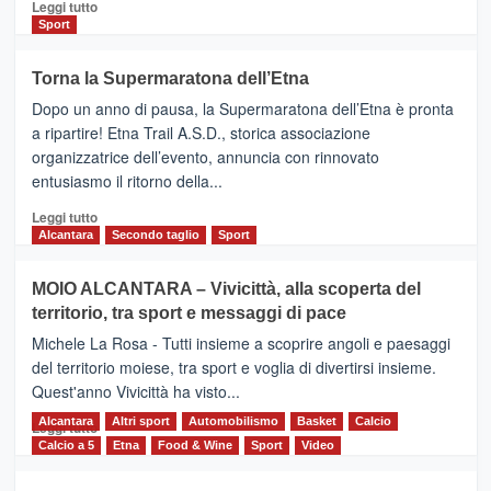
Leggi
Leggi tutto
di
Sport
più
su
Torna la Supermaratona dell’Etna
BROOKS
Dopo un anno di pausa, la Supermaratona dell’Etna è pronta
SuperMaratona
dell’Etna,
a ripartire! Etna Trail A.S.D., storica associazione
presentata
organizzatrice dell’evento, annuncia con rinnovato
l’edizione
entusiasmo il ritorno della...
2026
Leggi
Leggi tutto
di
Alcantara
Secondo taglio
Sport
più
su
MOIO ALCANTARA – Vivicittà, alla scoperta del
Torna
territorio, tra sport e messaggi di pace
la
Supermaratona
Michele La Rosa - Tutti insieme a scoprire angoli e paesaggi
dell’Etna
del territorio moiese, tra sport e voglia di divertirsi insieme.
Quest'anno Vivicittà ha visto...
Alcantara
Leggi
Altri sport
Automobilismo
Basket
Calcio
Leggi tutto
di
Calcio a 5
Etna
Food & Wine
Sport
Video
più
su