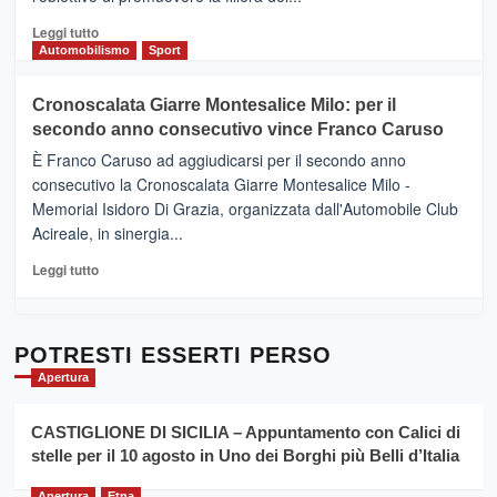
Borgo
del
Leggi
Leggi tutto
Gusto,
di
Automobilismo
Sport
il
più
tour
su
Cronoscalata Giarre Montesalice Milo: per il
tra
Mondello
sapori
secondo anno consecutivo vince Franco Caruso
(Palermo)
e
–
È Franco Caruso ad aggiudicarsi per il secondo anno
vicoli
“E
consecutivo la Cronoscalata Giarre Montesalice Milo -
medievali
adesso
Memorial Isidoro Di Grazia, organizzata dall'Automobile Club
Pasta
Acireale, in sinergia...
–
La
Leggi
Leggi tutto
Sicilia
di
al
più
Dente”,
su
l’
Cronoscalata
POTRESTI ESSERTI PERSO
evento
Giarre
Apertura
per
Montesalice
promuovere
Milo:
la
CASTIGLIONE DI SICILIA – Appuntamento con Calici di
per
filiera
stelle per il 10 agosto in Uno dei Borghi più Belli d’Italia
il
del
secondo
grano
Apertura
Etna