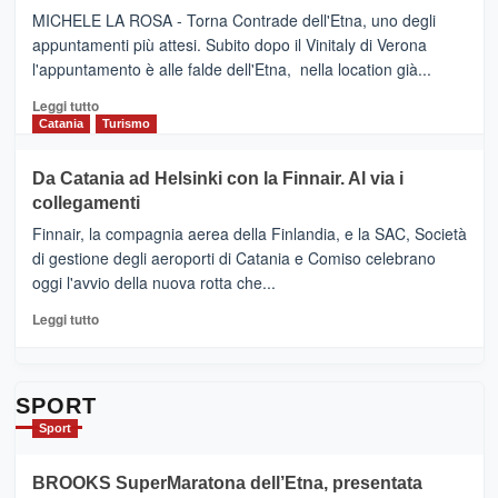
SUMMER
–
MICHELE LA ROSA - Torna Contrade dell'Etna, uno degli
BOOK
Benanti
appuntamenti più attesi. Subito dopo il Vinitaly di Verona
CLUB
presenta
l'appuntamento è alle falde dell'Etna, nella location già...
“Vino
&
Leggi
Leggi tutto
Cultura
di
Catania
Turismo
2026”.
più
Le
su
Da Catania ad Helsinki con la Finnair. Al via i
tappe
RANDAZZO
collegamenti
dell’enoturismo
–
sull’Etna
Ci
Finnair, la compagnia aerea della Finlandia, e la SAC, Società
siamo
di gestione degli aeroporti di Catania e Comiso celebrano
quasi….
oggi l'avvio della nuova rotta che...
pronti
per
Leggi
Leggi tutto
Contrade
di
dell’Etna
più
su
Da
SPORT
Catania
Sport
ad
Helsinki
BROOKS SuperMaratona dell’Etna, presentata
con