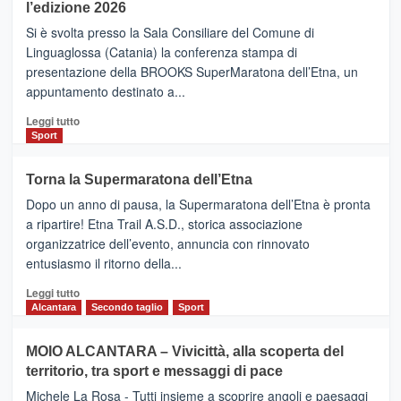
la
l’edizione 2026
Finnair.
Si è svolta presso la Sala Consiliare del Comune di
Al
Linguaglossa (Catania) la conferenza stampa di
via
presentazione della BROOKS SuperMaratona dell’Etna, un
i
appuntamento destinato a...
collegamenti
Leggi
Leggi tutto
di
Sport
più
su
Torna la Supermaratona dell’Etna
BROOKS
Dopo un anno di pausa, la Supermaratona dell’Etna è pronta
SuperMaratona
dell’Etna,
a ripartire! Etna Trail A.S.D., storica associazione
presentata
organizzatrice dell’evento, annuncia con rinnovato
l’edizione
entusiasmo il ritorno della...
2026
Leggi
Leggi tutto
di
Alcantara
Secondo taglio
Sport
più
su
MOIO ALCANTARA – Vivicittà, alla scoperta del
Torna
territorio, tra sport e messaggi di pace
la
Supermaratona
Michele La Rosa - Tutti insieme a scoprire angoli e paesaggi