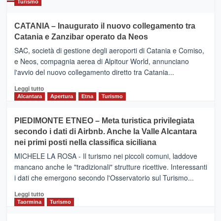
Turismo
CATANIA – Inaugurato il nuovo collegamento tra
Catania e Zanzibar operato da Neos
SAC, società di gestione degli aeroporti di Catania e Comiso,
e Neos, compagnia aerea di Alpitour World, annunciano
l'avvio del nuovo collegamento diretto tra Catania...
Leggi
Leggi tutto
di
Alcantara
Apertura
Etna
Turismo
più
su
PIEDIMONTE ETNEO – Meta turistica privilegiata
CATANIA
secondo i dati di Airbnb. Anche la Valle Alcantara
–
nei primi posti nella classifica siciliana
Inaugurato
il
MICHELE LA ROSA - Il turismo nei piccoli comuni, laddove
nuovo
mancano anche le "tradizionali" strutture ricettive. Interessanti
collegamento
i dati che emergono secondo l'Osservatorio sul Turismo...
tra
Catania
Leggi
Leggi tutto
e
di
Taormina
Turismo
Zanzibar
più
operato
su