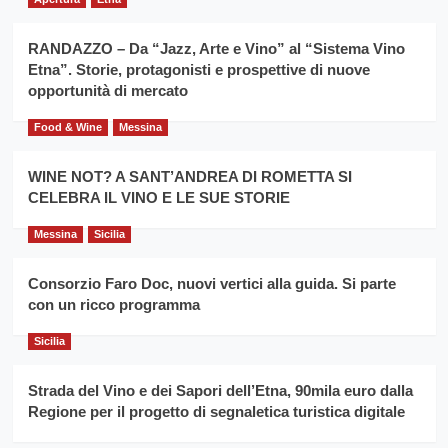
anno
duro
consecutivo
siciliano
vince
RANDAZZO – Da “Jazz, Arte e Vino” al “Sistema Vino
Franco
Etna”. Storie, protagonisti e prospettive di nuove
Caruso
opportunità di mercato
Food & Wine
Messina
WINE NOT? A SANT’ANDREA DI ROMETTA SI
CELEBRA IL VINO E LE SUE STORIE
Messina
Sicilia
Consorzio Faro Doc, nuovi vertici alla guida. Si parte
con un ricco programma
Sicilia
Strada del Vino e dei Sapori dell’Etna, 90mila euro dalla
Regione per il progetto di segnaletica turistica digitale