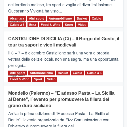
dell’Etna
del territorio moiese, tra sport e voglia di divertirsi insieme.
Quest'anno Vivicittà ha visto...
Alcantara
Leggi
Altri sport
Automobilismo
Basket
Calcio
Leggi tutto
di
Calcio a 5
Etna
Food & Wine
Sport
Video
più
su
CASTIGLIONE DI SICILIA (Ct) – Il Borgo del Gusto, il
MOIO
tour tra sapori e vicoli medievali
ALCANTARA
–
Il 6 – 7 – 8 dicembre Castiglione sarà una vera e propria
Vivicittà,
vetrina delle delizie locali, non una sagra, ma una opportunità
alla
per ogni...
scoperta
del
Altri sport
Leggi
Automobilismo
Basket
Calcio
Calcio a 5
Leggi tutto
territorio,
di
Food & Wine
Sport
Video
tra
più
sport
su
Mondello (Palermo) – “E adesso Pasta – La Sicilia
e
CASTIGLIONE
al Dente”, l’ evento per promuovere la filiera del
messaggi
DI
di
grano duro siciliano
SICILIA
pace
(Ct)
Arriva la prima edizione di “E adesso Pasta - La Sicilia al
–
Dente”, l’evento organizzato da Fizz Comunicazione con
Il
l’obiettivo di promuovere la filiera del...