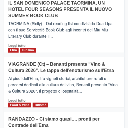
IL SAN DOMENICO PALACE TAORMINA, UN
da
PIEDIMONTE
Neos
HOTEL FOUR SEASONS PRESENTA IL NUOVO
ETNEO
SUMMER BOOK CLUB
–
Meta
TAORMINA (Sicily) - Dai reading list condivisi da Dua Lipa
turistica
con il suo Service95 Book Club agli incontri del Miu Miu
privilegiata
Literary Club durante il...
secondo
i
Leggi
Leggi tutto
dati
di
Etna
Turismo
di
più
Airbnb.
su
VIAGRANDE (Ct) – Benanti presenta “Vino &
Anche
IL
la
Cultura 2026”. Le tappe dell’enoturismo sull’Etna
SAN
Valle
DOMENICO
Ai piedi dell'Etna, tra vigneti storici, architetture rurali e
Alcantara
PALACE
percorsi dedicati alla cultura del vino, Benanti presenta "Vino
nei
TAORMINA,
& Cultura 2026", il progetto di ospitalità...
primi
UN
posti
HOTEL
Leggi
Leggi tutto
nella
FOUR
di
Food & Wine
Turismo
classifica
SEASONS
più
siciliana
PRESENTA
su
RANDAZZO – Ci siamo quasi…. pronti per
IL
VIAGRANDE
Contrade dell’Etna
NUOVO
(Ct)