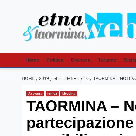
Vai
al
contenuto
Home
Politica
Cronaca
Turismo
Sicili
HOME
2019
SETTEMBRE
10
TAORMINA – NOTEVO
Apertura
Ionica
Messina
TAORMINA – N
partecipazione