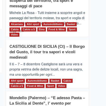
scoperta del territorio, tra sport e
la
Supermaratona
messaggi di pace
dell’Etna
Michele La Rosa - Tutti insieme a scoprire angoli e
paesaggi del territorio moiese, tra sport e voglia di
divertirsi insieme. Quest'anno Vivicittà ha visto...
Alcantara
Altri sport
Automobilismo
Basket
Calcio
Calcio a 5
Leggi
Etna
Food & Wine
Sport
Leggi tutto
di
Video
più
su
CASTIGLIONE DI SICILIA (Ct) – Il Borgo
MOIO
del Gusto, il tour tra sapori e vicoli
ALCANTARA
–
medievali
Vivicittà,
Il 6 – 7 – 8 dicembre Castiglione sarà una vera e
alla
propria vetrina delle delizie locali, non una sagra,
scoperta
ma una opportunità per ogni...
del
territorio,
Altri sport
Leggi
Automobilismo
Basket
Calcio
Leggi tutto
tra
di
Calcio a 5
Food & Wine
Sport
Video
sport
più
e
su
messaggi
Mondello (Palermo) – “E adesso Pasta –
CASTIGLIONE
di
La Sicilia al Dente”, l’ evento per
DI