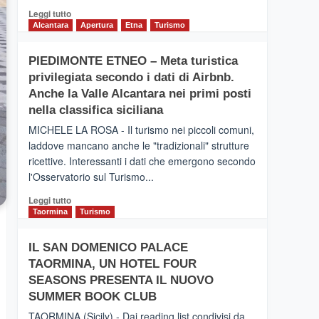
Leggi
Leggi tutto
di
Alcantara
Apertura
Etna
Turismo
più
su
PIEDIMONTE ETNEO – Meta turistica
CATANIA
privilegiata secondo i dati di Airbnb.
–
Inaugurato
Anche la Valle Alcantara nei primi posti
il
nella classifica siciliana
nuovo
MICHELE LA ROSA - Il turismo nei piccoli comuni,
collegamento
laddove mancano anche le "tradizionali" strutture
tra
ricettive. Interessanti i dati che emergono secondo
Catania
e
l'Osservatorio sul Turismo...
Zanzibar
Leggi
Leggi tutto
operato
di
Taormina
Turismo
da
più
Neos
su
IL SAN DOMENICO PALACE
PIEDIMONTE
TAORMINA, UN HOTEL FOUR
ETNEO
–
SEASONS PRESENTA IL NUOVO
Meta
SUMMER BOOK CLUB
turistica
TAORMINA (Sicily) - Dai reading list condivisi da