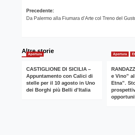
Navigazione
Precedente:
Da Palermo alla Fiumara d’Arte col Treno del Gust
articolo
Altre storie
Apertura
Apertura
E
CASTIGLIONE DI SICILIA –
RANDAZZO
Appuntamento con Calici di
e Vino” a
stelle per il 10 agosto in Uno
Etna”. Sto
dei Borghi più Belli d’Italia
prospetti
opportuni