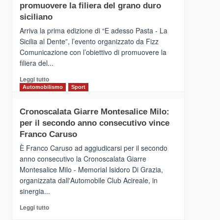
pace
SICILIA
promuovere la filiera del grano duro
(Ct)
siciliano
–
Arriva la prima edizione di “E adesso Pasta - La
Il
Sicilia al Dente”, l’evento organizzato da Fizz
Borgo
Comunicazione con l’obiettivo di promuovere la
del
Gusto,
filiera del...
il
Leggi
Leggi tutto
tour
di
Automobilismo
Sport
tra
più
sapori
su
e
Cronoscalata Giarre Montesalice Milo:
Mondello
vicoli
per il secondo anno consecutivo vince
(Palermo)
medievali
–
Franco Caruso
“E
È Franco Caruso ad aggiudicarsi per il secondo
adesso
anno consecutivo la Cronoscalata Giarre
Pasta
Montesalice Milo - Memorial Isidoro Di Grazia,
–
organizzata dall'Automobile Club Acireale, in
La
Sicilia
sinergia...
al
Leggi
Leggi tutto
Dente”,
di
l’