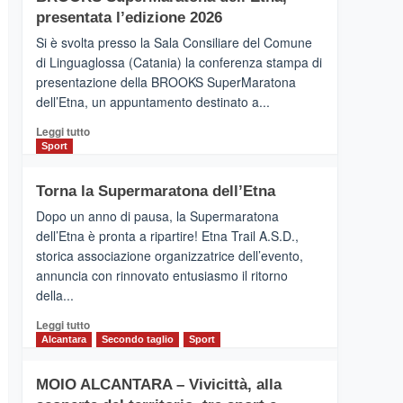
la
presentata l’edizione 2026
Finnair.
Si è svolta presso la Sala Consiliare del Comune
Al
di Linguaglossa (Catania) la conferenza stampa di
via
presentazione della BROOKS SuperMaratona
i
collegamenti
dell’Etna, un appuntamento destinato a...
Leggi
Leggi tutto
di
Sport
più
su
Torna la Supermaratona dell’Etna
BROOKS
SuperMaratona
Dopo un anno di pausa, la Supermaratona
dell’Etna,
dell’Etna è pronta a ripartire! Etna Trail A.S.D.,
presentata
storica associazione organizzatrice dell’evento,
l’edizione
annuncia con rinnovato entusiasmo il ritorno
2026
della...
Leggi
Leggi tutto
di
Alcantara
Secondo taglio
Sport
più
su
MOIO ALCANTARA – Vivicittà, alla
Torna