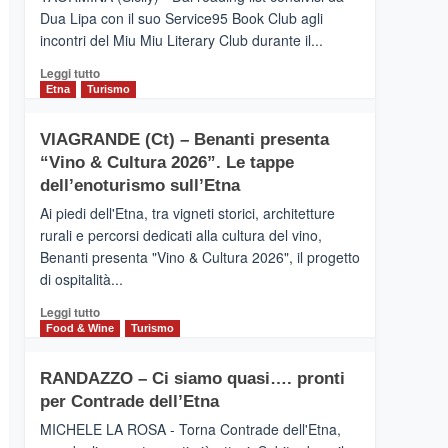
privilegiata
Dua Lipa con il suo Service95 Book Club agli
secondo
incontri del Miu Miu Literary Club durante il...
i
dati
Leggi
Leggi tutto
di
di
Etna
Turismo
Airbnb.
più
Anche
su
la
VIAGRANDE (Ct) – Benanti presenta
IL
Valle
“Vino & Cultura 2026”. Le tappe
SAN
Alcantara
DOMENICO
dell’enoturismo sull’Etna
nei
PALACE
primi
Ai piedi dell'Etna, tra vigneti storici, architetture
TAORMINA,
posti
rurali e percorsi dedicati alla cultura del vino,
UN
nella
Benanti presenta "Vino & Cultura 2026", il progetto
HOTEL
classifica
di ospitalità...
FOUR
siciliana
SEASONS
Leggi
Leggi tutto
PRESENTA
di
Food & Wine
Turismo
IL
più
NUOVO
su
SUMMER
RANDAZZO – Ci siamo quasi…. pronti
VIAGRANDE
BOOK
per Contrade dell’Etna
(Ct)
CLUB
–
MICHELE LA ROSA - Torna Contrade dell'Etna,
Benanti