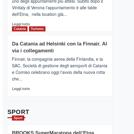
uno degli appuntamenti più attesi. Subito dopo il
presenta
Vinitaly di Verona l'appuntamento è alle falde
“Vino
dell'Etna, nella location già...
&
Cultura
Leggi
Leggi tutto
2026”.
di
Catania
Turismo
Le
più
tappe
su
Da Catania ad Helsinki con la Finnair. Al
dell’enoturismo
RANDAZZO
sull’Etna
via i collegamenti
–
Ci
Finnair, la compagnia aerea della Finlandia, e la
siamo
SAC, Società di gestione degli aeroporti di Catania
quasi….
e Comiso celebrano oggi l'avvio della nuova rotta
pronti
che...
per
Contrade
Leggi
Leggi tutto
dell’Etna
di
più
su
Da
SPORT
Catania
Sport
ad
Helsinki
BROOKS SuperMaratona dell’Etna,
con