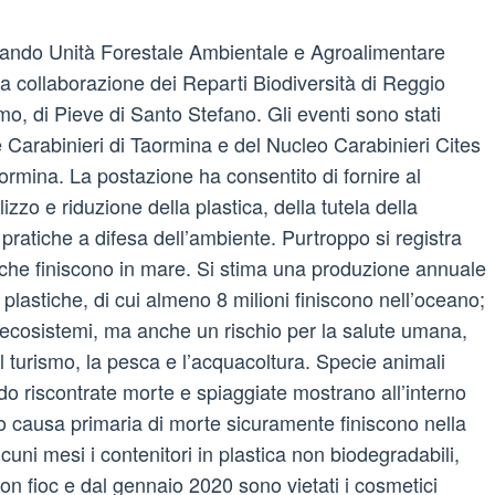
omando Unità Forestale Ambientale e Agroalimentare
la collaborazione dei Reparti Biodiversità di Reggio
o, di Pieve di Santo Stefano. Gli eventi sono stati
e Carabinieri di Taormina e del Nucleo Carabinieri Cites
ormina. La postazione ha consentito di fornire al
lizzo e riduzione della plastica, della tutela della
 pratiche a difesa dell’ambiente. Purtroppo si registra
ca che finiscono in mare. Si stima una produzione annuale
 plastiche, di cui almeno 8 milioni finiscono nell’oceano;
 ecosistemi, ma anche un rischio per la salute umana,
il turismo, la pesca e l’acquacoltura. Specie animali
o riscontrate morte e spiaggiate mostrano all’interno
o causa primaria di morte sicuramente finiscono nella
uni mesi i contenitori in plastica non biodegradabili,
ton fioc e dal gennaio 2020 sono vietati i cosmetici