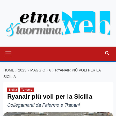
Vai
al
contenuto
Menu
principale
HOME
2023
MAGGIO
6
RYANAIR PIÙ VOLI PER LA
SICILIA
Sicilia
Turismo
Ryanair più voli per la Sicilia
Collegamenti da Palermo e Trapani