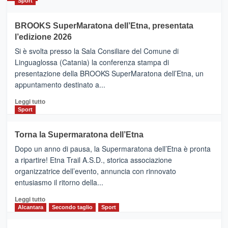
Sport
ad
Helsinki
BROOKS SuperMaratona dell’Etna, presentata
con
la
l’edizione 2026
Finnair.
Si è svolta presso la Sala Consiliare del Comune di
Al
Linguaglossa (Catania) la conferenza stampa di
via
presentazione della BROOKS SuperMaratona dell’Etna, un
i
appuntamento destinato a...
collegamenti
Leggi
Leggi tutto
di
Sport
più
su
Torna la Supermaratona dell’Etna
BROOKS
Dopo un anno di pausa, la Supermaratona dell’Etna è pronta
SuperMaratona
dell’Etna,
a ripartire! Etna Trail A.S.D., storica associazione
presentata
organizzatrice dell’evento, annuncia con rinnovato
l’edizione
entusiasmo il ritorno della...
2026
Leggi
Leggi tutto
di
Alcantara
Secondo taglio
Sport
più
su