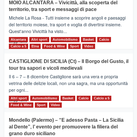
MOIO ALCANTARA – Vivicittà, alla scoperta del
Torna
territorio, tra sport e messaggi di pace
la
Supermaratona
Michele La Rosa - Tutti insieme a scoprire angoli e paesaggi
dell’Etna
del territorio moiese, tra sport e voglia di divertirsi insieme.
Quest'anno Vivicittà ha visto...
Alcantara
Leggi
Altri sport
Automobilismo
Basket
Calcio
Leggi tutto
di
Calcio a 5
Etna
Food & Wine
Sport
Video
più
su
CASTIGLIONE DI SICILIA (Ct) – Il Borgo del Gusto, il
MOIO
tour tra sapori e vicoli medievali
ALCANTARA
–
Il 6 – 7 – 8 dicembre Castiglione sarà una vera e propria
Vivicittà,
vetrina delle delizie locali, non una sagra, ma una opportunità
alla
per ogni...
scoperta
del
Altri sport
Leggi
Automobilismo
Basket
Calcio
Calcio a 5
Leggi tutto
territorio,
di
Food & Wine
Sport
Video
tra
più
sport
su
Mondello (Palermo) – “E adesso Pasta – La Sicilia
e
CASTIGLIONE
al Dente”, l’ evento per promuovere la filiera del
messaggi
DI
di
grano duro siciliano
SICILIA