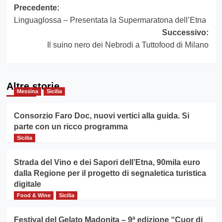
Navigazione
Precedente:
Linguaglossa – Presentata la Supermaratona dell’Etna
articolo
Successivo:
Il suino nero dei Nebrodi a Tuttofood di Milano
Altre storie
Messina
Sicilia
Consorzio Faro Doc, nuovi vertici alla guida. Si
parte con un ricco programma
Sicilia
Strada del Vino e dei Sapori dell’Etna, 90mila euro
dalla Regione per il progetto di segnaletica turistica
digitale
Food & Wine
Sicilia
Festival del Gelato Madonita – 9ª edizione “Cuor di