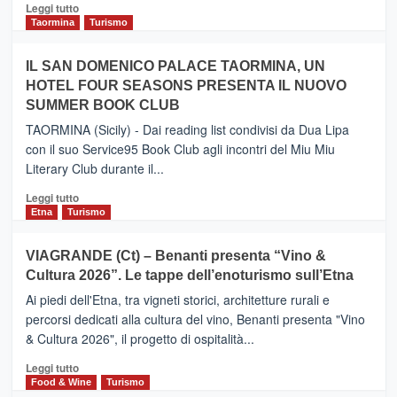
Catania
Leggi
Leggi tutto
e
di
Taormina
Turismo
Zanzibar
più
operato
su
IL SAN DOMENICO PALACE TAORMINA, UN
da
PIEDIMONTE
Neos
HOTEL FOUR SEASONS PRESENTA IL NUOVO
ETNEO
SUMMER BOOK CLUB
–
Meta
TAORMINA (Sicily) - Dai reading list condivisi da Dua Lipa
turistica
con il suo Service95 Book Club agli incontri del Miu Miu
privilegiata
Literary Club durante il...
secondo
i
Leggi
Leggi tutto
dati
di
Etna
Turismo
di
più
Airbnb.
su
VIAGRANDE (Ct) – Benanti presenta “Vino &
Anche
IL
la
Cultura 2026”. Le tappe dell’enoturismo sull’Etna
SAN
Valle
DOMENICO
Ai piedi dell'Etna, tra vigneti storici, architetture rurali e
Alcantara
PALACE
percorsi dedicati alla cultura del vino, Benanti presenta "Vino
nei
TAORMINA,
& Cultura 2026", il progetto di ospitalità...
primi
UN
posti
HOTEL
Leggi
Leggi tutto
nella
FOUR
di
Food & Wine
Turismo
classifica
SEASONS