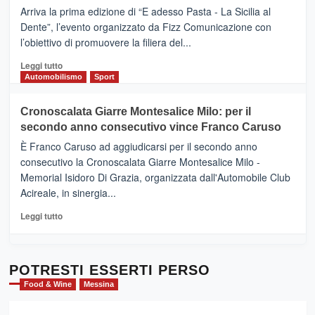
pace
(Ct)
Arriva la prima edizione di “E adesso Pasta - La Sicilia al
–
Dente”, l’evento organizzato da Fizz Comunicazione con
Il
l’obiettivo di promuovere la filiera del...
Borgo
del
Leggi
Leggi tutto
Gusto,
di
Automobilismo
Sport
il
più
tour
su
Cronoscalata Giarre Montesalice Milo: per il
tra
Mondello
sapori
secondo anno consecutivo vince Franco Caruso
(Palermo)
e
–
È Franco Caruso ad aggiudicarsi per il secondo anno
vicoli
“E
consecutivo la Cronoscalata Giarre Montesalice Milo -
medievali
adesso
Memorial Isidoro Di Grazia, organizzata dall'Automobile Club
Pasta
Acireale, in sinergia...
–
La
Leggi
Leggi tutto
Sicilia
di
al
più
Dente”,
su
l’
Cronoscalata
POTRESTI ESSERTI PERSO
evento
Giarre
Food & Wine
Messina
per
Montesalice
promuovere
Milo: