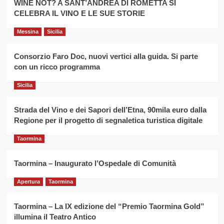
la
WINE NOT? A SANT’ANDREA DI ROMETTA SI
per
filiera
CELEBRA IL VINO E LE SUE STORIE
il
del
secondo
grano
anno
Messina
Sicilia
duro
consecutivo
siciliano
vince
Consorzio Faro Doc, nuovi vertici alla guida. Si parte
Franco
con un ricco programma
Caruso
Sicilia
Strada del Vino e dei Sapori dell’Etna, 90mila euro dalla
Regione per il progetto di segnaletica turistica digitale
Taormina
Taormina – Inaugurato l’Ospedale di Comunità
Apertura
Taormina
Taormina – La IX edizione del “Premio Taormina Gold”
illumina il Teatro Antico