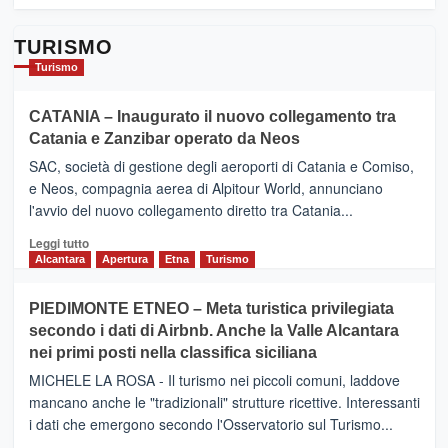
TURISMO
Turismo
CATANIA – Inaugurato il nuovo collegamento tra
Catania e Zanzibar operato da Neos
SAC, società di gestione degli aeroporti di Catania e Comiso,
e Neos, compagnia aerea di Alpitour World, annunciano
l'avvio del nuovo collegamento diretto tra Catania...
Leggi
Leggi tutto
di
Alcantara
Apertura
Etna
Turismo
più
su
PIEDIMONTE ETNEO – Meta turistica privilegiata
CATANIA
secondo i dati di Airbnb. Anche la Valle Alcantara
–
nei primi posti nella classifica siciliana
Inaugurato
il
MICHELE LA ROSA - Il turismo nei piccoli comuni, laddove
nuovo
mancano anche le "tradizionali" strutture ricettive. Interessanti
collegamento
i dati che emergono secondo l'Osservatorio sul Turismo...
tra