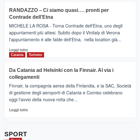
più
siciliana
PRESENTA
su
RANDAZZO – Ci siamo quasi…. pronti per
IL
VIAGRANDE
Contrade dell’Etna
NUOVO
(Ct)
SUMMER
–
MICHELE LA ROSA - Torna Contrade dell'Etna, uno degli
BOOK
Benanti
appuntamenti più attesi. Subito dopo il Vinitaly di Verona
CLUB
presenta
l'appuntamento è alle falde dell'Etna, nella location già...
“Vino
&
Leggi
Leggi tutto
Cultura
di
Catania
Turismo
2026”.
più
Le
su
Da Catania ad Helsinki con la Finnair. Al via i
tappe
RANDAZZO
collegamenti
dell’enoturismo
–
sull’Etna
Ci
Finnair, la compagnia aerea della Finlandia, e la SAC, Società
siamo
di gestione degli aeroporti di Catania e Comiso celebrano
quasi….
oggi l'avvio della nuova rotta che...
pronti
per
Leggi
Leggi tutto
Contrade
di
dell’Etna
più
su
Da
SPORT
Catania