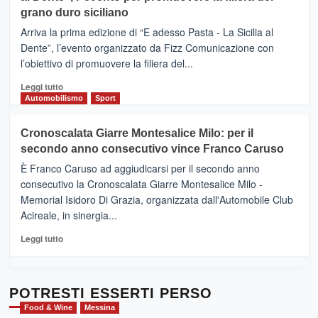
di
grano duro siciliano
SICILIA
pace
(Ct)
Arriva la prima edizione di “E adesso Pasta - La Sicilia al
–
Dente”, l’evento organizzato da Fizz Comunicazione con
Il
l’obiettivo di promuovere la filiera del...
Borgo
del
Leggi
Leggi tutto
Gusto,
di
Automobilismo
Sport
il
più
tour
su
Cronoscalata Giarre Montesalice Milo: per il
tra
Mondello
sapori
secondo anno consecutivo vince Franco Caruso
(Palermo)
e
–
È Franco Caruso ad aggiudicarsi per il secondo anno
vicoli
“E
consecutivo la Cronoscalata Giarre Montesalice Milo -
medievali
adesso
Memorial Isidoro Di Grazia, organizzata dall'Automobile Club
Pasta
Acireale, in sinergia...
–
La
Leggi
Leggi tutto
Sicilia
di
al
più
Dente”,
su
l’
Cronoscalata
POTRESTI ESSERTI PERSO
evento
Giarre
Food & Wine
Messina
per
Montesalice