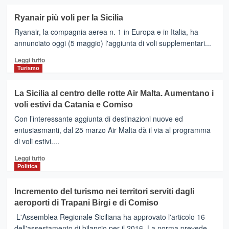
Barcellona
più
su
Ryanair più voli per la Sicilia
COMISO
Ryanair, la compagnia aerea n. 1 in Europa e in Italia, ha
–
Le
annunciato oggi (5 maggio) l'aggiunta di voli supplementari...
nuove
Leggi
Leggi tutto
rotte
di
Turismo
Volotea
più
per
su
Verona
La Sicilia al centro delle rotte Air Malta. Aumentano i
Ryanair
e
voli estivi da Catania e Comiso
più
Torino
voli
Con l’interessante aggiunta di destinazioni nuove ed
per
entusiasmanti, dal 25 marzo Air Malta dà il via al programma
la
di voli estivi....
Sicilia
Leggi
Leggi tutto
di
Politica
più
su
Incremento del turismo nei territori serviti dagli
La
aeroporti di Trapani Birgi e di Comiso
Sicilia
al
L'Assemblea Regionale Siciliana ha approvato l'articolo 16
centro
dell'assestamento di bilancio per il 2016. La norma prevede