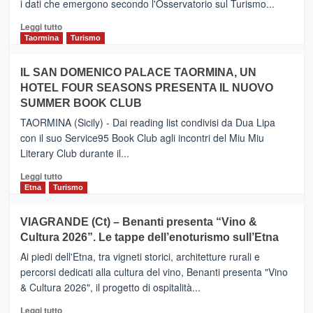
i dati che emergono secondo l'Osservatorio sul Turismo...
tra
Catania
Leggi
Leggi tutto
e
di
Taormina
Turismo
Zanzibar
più
operato
su
IL SAN DOMENICO PALACE TAORMINA, UN
da
PIEDIMONTE
Neos
HOTEL FOUR SEASONS PRESENTA IL NUOVO
ETNEO
SUMMER BOOK CLUB
–
Meta
TAORMINA (Sicily) - Dai reading list condivisi da Dua Lipa
turistica
con il suo Service95 Book Club agli incontri del Miu Miu
privilegiata
Literary Club durante il...
secondo
i
Leggi
Leggi tutto
dati
di
Etna
Turismo
di
più
Airbnb.
su
VIAGRANDE (Ct) – Benanti presenta “Vino &
Anche
IL
la
Cultura 2026”. Le tappe dell’enoturismo sull’Etna
SAN
Valle
DOMENICO
Ai piedi dell'Etna, tra vigneti storici, architetture rurali e
Alcantara
PALACE
percorsi dedicati alla cultura del vino, Benanti presenta "Vino
nei
TAORMINA,
& Cultura 2026", il progetto di ospitalità...
primi
UN
posti
HOTEL
Leggi
Leggi tutto