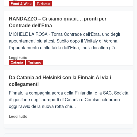
nella
FOUR
di
Food & Wine
Turismo
classifica
SEASONS
più
siciliana
PRESENTA
su
RANDAZZO – Ci siamo quasi…. pronti per
IL
VIAGRANDE
Contrade dell’Etna
NUOVO
(Ct)
SUMMER
–
MICHELE LA ROSA - Torna Contrade dell'Etna, uno degli
BOOK
Benanti
appuntamenti più attesi. Subito dopo il Vinitaly di Verona
CLUB
presenta
l'appuntamento è alle falde dell'Etna, nella location già...
“Vino
&
Leggi
Leggi tutto
Cultura
di
Catania
Turismo
2026”.
più
Le
su
Da Catania ad Helsinki con la Finnair. Al via i
tappe
RANDAZZO
collegamenti
dell’enoturismo
–
sull’Etna
Ci
Finnair, la compagnia aerea della Finlandia, e la SAC, Società
siamo
di gestione degli aeroporti di Catania e Comiso celebrano
quasi….
oggi l'avvio della nuova rotta che...
pronti
per
Leggi
Leggi tutto
Contrade
di
dell’Etna
più
su