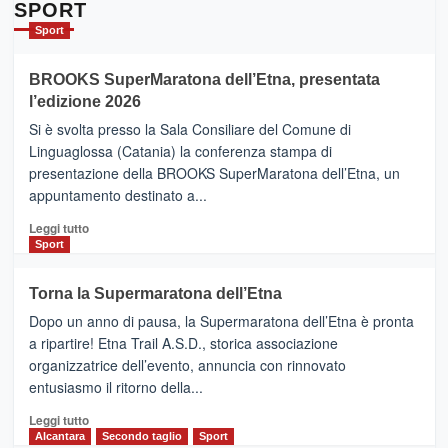
Da
SPORT
Catania
Sport
ad
Helsinki
BROOKS SuperMaratona dell’Etna, presentata
con
la
l’edizione 2026
Finnair.
Si è svolta presso la Sala Consiliare del Comune di
Al
Linguaglossa (Catania) la conferenza stampa di
via
presentazione della BROOKS SuperMaratona dell’Etna, un
i
appuntamento destinato a...
collegamenti
Leggi
Leggi tutto
di
Sport
più
su
Torna la Supermaratona dell’Etna
BROOKS
Dopo un anno di pausa, la Supermaratona dell’Etna è pronta
SuperMaratona
dell’Etna,
a ripartire! Etna Trail A.S.D., storica associazione
presentata
organizzatrice dell’evento, annuncia con rinnovato
l’edizione
entusiasmo il ritorno della...
2026
Leggi
Leggi tutto
di
Alcantara
Secondo taglio
Sport