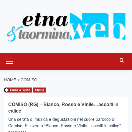
Vai
al
contenuto
Menu
principale
HOME
COMISO
Comiso
Food & Wine
Sicilia
COMISO (RG) – Bianco, Rosso e Vinile…ascolti in
calice
Una serata di musica e degustazioni nel cuore barocco di
Comiso. È l’evento “Bianco, Rosso e Vinile…ascolti in calice”