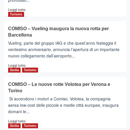
promosso...
Leggi
Leggi tutto
di
Turismo
più
su
COMISO – Vueling inaugura la nuova rotta per
COMISO
Barcellona
(RG)
–
Vueling, parte del gruppo IAG e che quest’anno festeggia il
Bianco,
ventesimo anniversario, annuncia l’apertura di un importante
Rosso
nuovo collegamento dall’aeroporto...
e
Vinile…
Leggi
Leggi tutto
ascolti
di
Sicilia
Turismo
in
più
calice
su
COMISO – Le nuove rotte Volotea per Verona e
COMISO
Torino
–
Vueling
Si accendono i motori a Comiso. Volotea, la compagnia
inaugura
aerea low-cost delle piccole e medie città europee, inaugura
la
domani le...
nuova
rotta
Leggi
Leggi tutto
per
di
Sicilia
Turismo