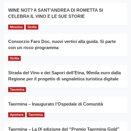
promuovere
Milo:
la
WINE NOT? A SANT’ANDREA DI ROMETTA SI
per
filiera
CELEBRA IL VINO E LE SUE STORIE
il
del
secondo
grano
anno
Messina
Sicilia
duro
consecutivo
siciliano
vince
Consorzio Faro Doc, nuovi vertici alla guida. Si parte
Franco
con un ricco programma
Caruso
Sicilia
Strada del Vino e dei Sapori dell’Etna, 90mila euro dalla
Regione per il progetto di segnaletica turistica digitale
Taormina
Taormina – Inaugurato l’Ospedale di Comunità
Apertura
Taormina
Taormina – La IX edizione del “Premio Taormina Gold”