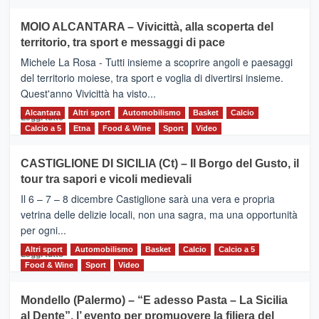
più
su
MOIO ALCANTARA – Vivicittà, alla scoperta del
Torna
territorio, tra sport e messaggi di pace
la
Supermaratona
Michele La Rosa - Tutti insieme a scoprire angoli e paesaggi
dell’Etna
del territorio moiese, tra sport e voglia di divertirsi insieme.
Quest'anno Vivicittà ha visto...
Alcantara
Leggi
Altri sport
Automobilismo
Basket
Calcio
Leggi tutto
di
Calcio a 5
Etna
Food & Wine
Sport
Video
più
su
CASTIGLIONE DI SICILIA (Ct) – Il Borgo del Gusto, il
MOIO
tour tra sapori e vicoli medievali
ALCANTARA
–
Il 6 – 7 – 8 dicembre Castiglione sarà una vera e propria
Vivicittà,
vetrina delle delizie locali, non una sagra, ma una opportunità
alla
per ogni...
scoperta
del
Altri sport
Leggi
Automobilismo
Basket
Calcio
Calcio a 5
Leggi tutto
territorio,
di
Food & Wine
Sport
Video
tra
più
sport
su
Mondello (Palermo) – “E adesso Pasta – La Sicilia
e
CASTIGLIONE
al Dente”, l’ evento per promuovere la filiera del
messaggi
DI