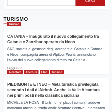
Cerca
TURISMO
Turismo
CATANIA – Inaugurato il nuovo collegamento tra
Catania e Zanzibar operato da Neos
SAC, società di gestione degli aeroporti di Catania e Comiso,
e Neos, compagnia aerea di Alpitour World, annunciano
l'avvio del nuovo collegamento diretto tra Catania...
Leggi
Leggi tutto
di
Alcantara
Apertura
Etna
Turismo
più
su
PIEDIMONTE ETNEO – Meta turistica privilegiata
CATANIA
secondo i dati di Airbnb. Anche la Valle Alcantara
–
nei primi posti nella classifica siciliana
Inaugurato
il
MICHELE LA ROSA - Il turismo nei piccoli comuni, laddove
nuovo
mancano anche le "tradizionali" strutture ricettive. Interessanti
collegamento