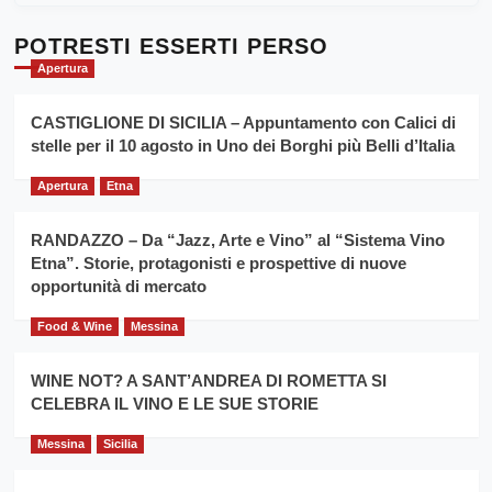
Dente”,
su
l’
Cronoscalata
POTRESTI ESSERTI PERSO
evento
Giarre
Apertura
per
Montesalice
promuovere
Milo:
la
CASTIGLIONE DI SICILIA – Appuntamento con Calici di
per
filiera
stelle per il 10 agosto in Uno dei Borghi più Belli d’Italia
il
del
secondo
grano
anno
Apertura
Etna
duro
consecutivo
siciliano
vince
RANDAZZO – Da “Jazz, Arte e Vino” al “Sistema Vino
Franco
Etna”. Storie, protagonisti e prospettive di nuove
Caruso
opportunità di mercato
Food & Wine
Messina
WINE NOT? A SANT’ANDREA DI ROMETTA SI
CELEBRA IL VINO E LE SUE STORIE
Messina
Sicilia