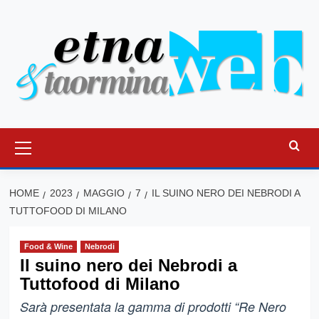
Vai
al
contenuto
Menu
principale
HOME
2023
MAGGIO
7
IL SUINO NERO DEI NEBRODI A
TUTTOFOOD DI MILANO
Food & Wine
Nebrodi
Il suino nero dei Nebrodi a
Tuttofood di Milano
Sarà presentata la gamma di prodotti “Re Nero