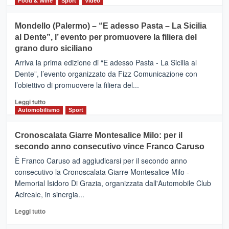
di
Food & Wine
Sport
Video
tra
più
sport
su
Mondello (Palermo) – “E adesso Pasta – La Sicilia
e
CASTIGLIONE
al Dente”, l’ evento per promuovere la filiera del
messaggi
DI
di
grano duro siciliano
SICILIA
pace
(Ct)
Arriva la prima edizione di “E adesso Pasta - La Sicilia al
–
Dente”, l’evento organizzato da Fizz Comunicazione con
Il
l’obiettivo di promuovere la filiera del...
Borgo
del
Leggi
Leggi tutto
Gusto,
di
Automobilismo
Sport
il
più
tour
su
Cronoscalata Giarre Montesalice Milo: per il
tra
Mondello
sapori
secondo anno consecutivo vince Franco Caruso
(Palermo)
e
–
È Franco Caruso ad aggiudicarsi per il secondo anno
vicoli
“E
consecutivo la Cronoscalata Giarre Montesalice Milo -
medievali
adesso
Memorial Isidoro Di Grazia, organizzata dall'Automobile Club
Pasta
Acireale, in sinergia...
–
La
Leggi
Leggi tutto
Sicilia
di
al
più