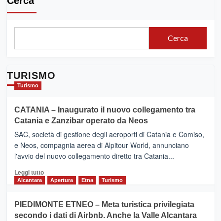
Cerca
Cerca
TURISMO
Turismo
CATANIA – Inaugurato il nuovo collegamento tra
Catania e Zanzibar operato da Neos
SAC, società di gestione degli aeroporti di Catania e Comiso,
e Neos, compagnia aerea di Alpitour World, annunciano
l'avvio del nuovo collegamento diretto tra Catania...
Leggi
Leggi tutto
di
Alcantara
Apertura
Etna
Turismo
più
su
PIEDIMONTE ETNEO – Meta turistica privilegiata
CATANIA
secondo i dati di Airbnb. Anche la Valle Alcantara
–