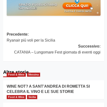
Navigazione
Precedente:
Ryanair più voli per la Sicilia
articolo
Successivo:
CATANIA – Lungomare Fest giornata di eventi oggi
Altre storie
Food & Wine
Messina
WINE NOT? A SANT’ANDREA DI ROMETTA SI
CELEBRA IL VINO E LE SUE STORIE
Food & Wine
Sicilia