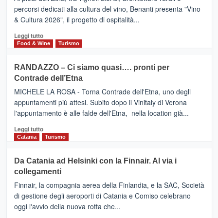
Alcantara
PALACE
percorsi dedicati alla cultura del vino, Benanti presenta "Vino
nei
TAORMINA,
& Cultura 2026", il progetto di ospitalità...
primi
UN
posti
HOTEL
Leggi
Leggi tutto
nella
FOUR
di
Food & Wine
Turismo
classifica
SEASONS
più
siciliana
PRESENTA
su
RANDAZZO – Ci siamo quasi…. pronti per
IL
VIAGRANDE
Contrade dell’Etna
NUOVO
(Ct)
SUMMER
–
MICHELE LA ROSA - Torna Contrade dell'Etna, uno degli
BOOK
Benanti
appuntamenti più attesi. Subito dopo il Vinitaly di Verona
CLUB
presenta
l'appuntamento è alle falde dell'Etna, nella location già...
“Vino
&
Leggi
Leggi tutto
Cultura
di
Catania
Turismo
2026”.
più
Le
su
Da Catania ad Helsinki con la Finnair. Al via i
tappe
RANDAZZO
collegamenti
dell’enoturismo
–
sull’Etna
Ci
Finnair, la compagnia aerea della Finlandia, e la SAC, Società
siamo
di gestione degli aeroporti di Catania e Comiso celebrano
quasi….
oggi l'avvio della nuova rotta che...
pronti