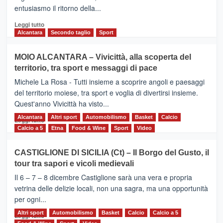
l’edizione
entusiasmo il ritorno della...
2026
Leggi
Leggi tutto
di
Alcantara
Secondo taglio
Sport
più
su
MOIO ALCANTARA – Vivicittà, alla scoperta del
Torna
territorio, tra sport e messaggi di pace
la
Supermaratona
Michele La Rosa - Tutti insieme a scoprire angoli e paesaggi
dell’Etna
del territorio moiese, tra sport e voglia di divertirsi insieme.
Quest'anno Vivicittà ha visto...
Alcantara
Leggi
Altri sport
Automobilismo
Basket
Calcio
Leggi tutto
di
Calcio a 5
Etna
Food & Wine
Sport
Video
più
su
CASTIGLIONE DI SICILIA (Ct) – Il Borgo del Gusto, il
MOIO
tour tra sapori e vicoli medievali
ALCANTARA
–
Il 6 – 7 – 8 dicembre Castiglione sarà una vera e propria
Vivicittà,
vetrina delle delizie locali, non una sagra, ma una opportunità
alla
per ogni...
scoperta
del
Altri sport
Leggi
Automobilismo
Basket
Calcio
Calcio a 5
Leggi tutto
territorio,