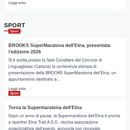
per
Leggi
Leggi tutto
Contrade
di
dell’Etna
più
su
Da
SPORT
Catania
Sport
ad
Helsinki
BROOKS SuperMaratona dell’Etna, presentata
con
la
l’edizione 2026
Finnair.
Si è svolta presso la Sala Consiliare del Comune di
Al
Linguaglossa (Catania) la conferenza stampa di
via
presentazione della BROOKS SuperMaratona dell’Etna, un
i
appuntamento destinato a...
collegamenti
Leggi
Leggi tutto
di
Sport
più
su
Torna la Supermaratona dell’Etna
BROOKS
Dopo un anno di pausa, la Supermaratona dell’Etna è pronta
SuperMaratona
dell’Etna,
a ripartire! Etna Trail A.S.D., storica associazione
presentata
organizzatrice dell’evento, annuncia con rinnovato