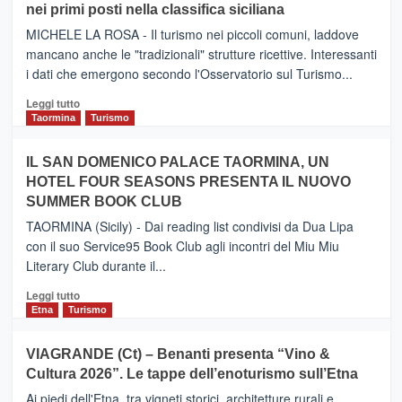
nei primi posti nella classifica siciliana
Inaugurato
il
MICHELE LA ROSA - Il turismo nei piccoli comuni, laddove
nuovo
mancano anche le "tradizionali" strutture ricettive. Interessanti
collegamento
i dati che emergono secondo l'Osservatorio sul Turismo...
tra
Catania
Leggi
Leggi tutto
e
di
Taormina
Turismo
Zanzibar
più
operato
su
IL SAN DOMENICO PALACE TAORMINA, UN
da
PIEDIMONTE
Neos
HOTEL FOUR SEASONS PRESENTA IL NUOVO
ETNEO
SUMMER BOOK CLUB
–
Meta
TAORMINA (Sicily) - Dai reading list condivisi da Dua Lipa
turistica
con il suo Service95 Book Club agli incontri del Miu Miu
privilegiata
Literary Club durante il...
secondo
i
Leggi
Leggi tutto
dati
di
Etna
Turismo
di
più
Airbnb.
su
VIAGRANDE (Ct) – Benanti presenta “Vino &
Anche
IL
la
Cultura 2026”. Le tappe dell’enoturismo sull’Etna
SAN
Valle
DOMENICO
Ai piedi dell'Etna, tra vigneti storici, architetture rurali e