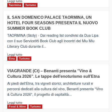
Leggi
Leggi tutto
e
di
Taormina
Turismo
Zanzibar
più
operato
su
IL SAN DOMENICO PALACE TAORMINA, UN
da
PIEDIMONTE
Neos
HOTEL FOUR SEASONS PRESENTA IL NUOVO
ETNEO
SUMMER BOOK CLUB
–
Meta
TAORMINA (Sicily) - Dai reading list condivisi da Dua Lipa
turistica
con il suo Service95 Book Club agli incontri del Miu Miu
privilegiata
Literary Club durante il...
secondo
i
Leggi
Leggi tutto
dati
di
Etna
Turismo
di
più
Airbnb.
su
VIAGRANDE (Ct) – Benanti presenta “Vino &
Anche
IL
la
Cultura 2026”. Le tappe dell’enoturismo sull’Etna
SAN
Valle
DOMENICO
Ai piedi dell'Etna, tra vigneti storici, architetture rurali e
Alcantara
PALACE
percorsi dedicati alla cultura del vino, Benanti presenta "Vino
nei
TAORMINA,
& Cultura 2026", il progetto di ospitalità...
primi
UN
posti
HOTEL
Leggi
Leggi tutto
nella
FOUR
di
Food & Wine
Turismo
classifica
SEASONS
più