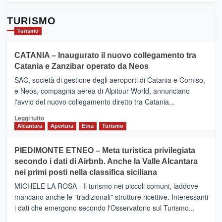
TURISMO
Turismo
CATANIA – Inaugurato il nuovo collegamento tra
Catania e Zanzibar operato da Neos
SAC, società di gestione degli aeroporti di Catania e Comiso,
e Neos, compagnia aerea di Alpitour World, annunciano
l'avvio del nuovo collegamento diretto tra Catania...
Leggi
Leggi tutto
di
Alcantara
Apertura
Etna
Turismo
più
su
PIEDIMONTE ETNEO – Meta turistica privilegiata
CATANIA
secondo i dati di Airbnb. Anche la Valle Alcantara
–
nei primi posti nella classifica siciliana
Inaugurato
il
MICHELE LA ROSA - Il turismo nei piccoli comuni, laddove
nuovo
mancano anche le "tradizionali" strutture ricettive. Interessanti
collegamento
i dati che emergono secondo l'Osservatorio sul Turismo...
tra
Catania