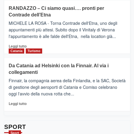
siciliana
PRESENTA
su
RANDAZZO – Ci siamo quasi…. pronti per
IL
VIAGRANDE
Contrade dell’Etna
NUOVO
(Ct)
SUMMER
–
MICHELE LA ROSA - Torna Contrade dell'Etna, uno degli
BOOK
Benanti
appuntamenti più attesi. Subito dopo il Vinitaly di Verona
CLUB
presenta
l'appuntamento è alle falde dell'Etna, nella location già...
“Vino
&
Leggi
Leggi tutto
Cultura
di
Catania
Turismo
2026”.
più
Le
su
Da Catania ad Helsinki con la Finnair. Al via i
tappe
RANDAZZO
collegamenti
dell’enoturismo
–
sull’Etna
Ci
Finnair, la compagnia aerea della Finlandia, e la SAC, Società
siamo
di gestione degli aeroporti di Catania e Comiso celebrano
quasi….
oggi l'avvio della nuova rotta che...
pronti
per
Leggi
Leggi tutto
Contrade
di
dell’Etna
più
su
Da
SPORT
Catania
Sport