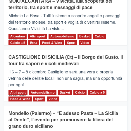
MOIO ALCANTARA – Vivicittà, alla scoperta del
Torna
territorio, tra sport e messaggi di pace
la
Supermaratona
Michele La Rosa - Tutti insieme a scoprire angoli e paesaggi
dell’Etna
del territorio moiese, tra sport e voglia di divertirsi insieme.
Quest'anno Vivicittà ha visto...
Alcantara
Leggi
Altri sport
Automobilismo
Basket
Calcio
Leggi tutto
di
Calcio a 5
Etna
Food & Wine
Sport
Video
più
su
CASTIGLIONE DI SICILIA (Ct) – Il Borgo del Gusto, il
MOIO
tour tra sapori e vicoli medievali
ALCANTARA
–
Il 6 – 7 – 8 dicembre Castiglione sarà una vera e propria
Vivicittà,
vetrina delle delizie locali, non una sagra, ma una opportunità
alla
per ogni...
scoperta
del
Altri sport
Leggi
Automobilismo
Basket
Calcio
Calcio a 5
Leggi tutto
territorio,
di
Food & Wine
Sport
Video
tra
più
sport
su
Mondello (Palermo) – “E adesso Pasta – La Sicilia
e
CASTIGLIONE
al Dente”, l’ evento per promuovere la filiera del
messaggi
DI
di
grano duro siciliano
SICILIA