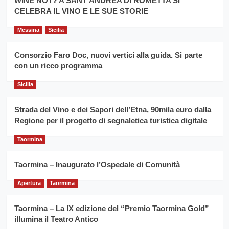
WINE NOT? A SANT’ANDREA DI ROMETTA SI
per
filiera
CELEBRA IL VINO E LE SUE STORIE
il
del
secondo
grano
anno
Messina
Sicilia
duro
consecutivo
siciliano
vince
Consorzio Faro Doc, nuovi vertici alla guida. Si parte
Franco
con un ricco programma
Caruso
Sicilia
Strada del Vino e dei Sapori dell’Etna, 90mila euro dalla
Regione per il progetto di segnaletica turistica digitale
Taormina
Taormina – Inaugurato l’Ospedale di Comunità
Apertura
Taormina
Taormina – La IX edizione del “Premio Taormina Gold”
illumina il Teatro Antico