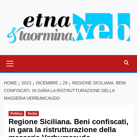
Vai
al
contenuto
Menu
principale
HOME
2023
DICEMBRE
29
REGIONE SICILIANA. BENI
CONFISCATI, IN GARA LA RISTRUTTURAZIONE DELLA
MASSERIA VERBUMCAUDO
Politica
Sicilia
Regione Siciliana. Beni confiscati,
in gara la ristrutturazione della