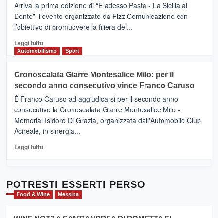
pace
(Ct)
Arriva la prima edizione di “E adesso Pasta - La Sicilia al
–
Dente”, l’evento organizzato da Fizz Comunicazione con
Il
l’obiettivo di promuovere la filiera del...
Borgo
del
Leggi
Leggi tutto
Gusto,
di
Automobilismo
Sport
il
più
tour
su
Cronoscalata Giarre Montesalice Milo: per il
tra
Mondello
sapori
secondo anno consecutivo vince Franco Caruso
(Palermo)
e
–
È Franco Caruso ad aggiudicarsi per il secondo anno
vicoli
“E
consecutivo la Cronoscalata Giarre Montesalice Milo -
medievali
adesso
Memorial Isidoro Di Grazia, organizzata dall'Automobile Club
Pasta
Acireale, in sinergia...
–
La
Leggi
Leggi tutto
Sicilia
di
al
più
Dente”,
su
l’
Cronoscalata
POTRESTI ESSERTI PERSO
evento
Giarre
Food & Wine
Messina
per
Montesalice
promuovere
Milo:
la