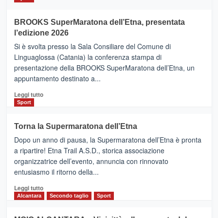
ad
Helsinki
BROOKS SuperMaratona dell’Etna, presentata
con
la
l’edizione 2026
Finnair.
Si è svolta presso la Sala Consiliare del Comune di
Al
Linguaglossa (Catania) la conferenza stampa di
via
presentazione della BROOKS SuperMaratona dell’Etna, un
i
appuntamento destinato a...
collegamenti
Leggi
Leggi tutto
di
Sport
più
su
Torna la Supermaratona dell’Etna
BROOKS
Dopo un anno di pausa, la Supermaratona dell’Etna è pronta
SuperMaratona
dell’Etna,
a ripartire! Etna Trail A.S.D., storica associazione
presentata
organizzatrice dell’evento, annuncia con rinnovato
l’edizione
entusiasmo il ritorno della...
2026
Leggi
Leggi tutto
di
Alcantara
Secondo taglio
Sport
più
su