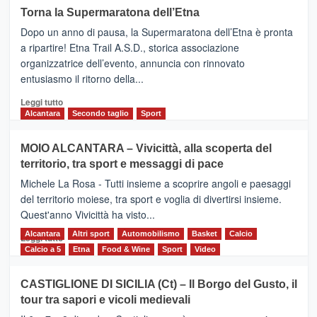
su
Torna la Supermaratona dell’Etna
BROOKS
Dopo un anno di pausa, la Supermaratona dell’Etna è pronta
SuperMaratona
dell’Etna,
a ripartire! Etna Trail A.S.D., storica associazione
presentata
organizzatrice dell’evento, annuncia con rinnovato
l’edizione
entusiasmo il ritorno della...
2026
Leggi
Leggi tutto
di
Alcantara
Secondo taglio
Sport
più
su
MOIO ALCANTARA – Vivicittà, alla scoperta del
Torna
territorio, tra sport e messaggi di pace
la
Supermaratona
Michele La Rosa - Tutti insieme a scoprire angoli e paesaggi
dell’Etna
del territorio moiese, tra sport e voglia di divertirsi insieme.
Quest'anno Vivicittà ha visto...
Alcantara
Leggi
Altri sport
Automobilismo
Basket
Calcio
Leggi tutto
di
Calcio a 5
Etna
Food & Wine
Sport
Video
più
su
CASTIGLIONE DI SICILIA (Ct) – Il Borgo del Gusto, il
MOIO
tour tra sapori e vicoli medievali
ALCANTARA
–