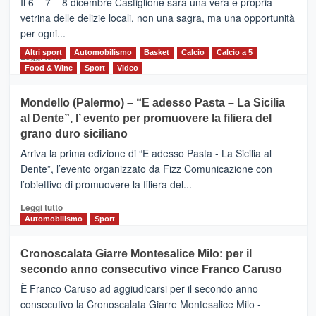
Il 6 – 7 – 8 dicembre Castiglione sarà una vera e propria
Vivicittà,
vetrina delle delizie locali, non una sagra, ma una opportunità
alla
per ogni...
scoperta
del
Altri sport
Leggi
Automobilismo
Basket
Calcio
Calcio a 5
Leggi tutto
territorio,
di
Food & Wine
Sport
Video
tra
più
sport
su
Mondello (Palermo) – “E adesso Pasta – La Sicilia
e
CASTIGLIONE
al Dente”, l’ evento per promuovere la filiera del
messaggi
DI
di
grano duro siciliano
SICILIA
pace
(Ct)
Arriva la prima edizione di “E adesso Pasta - La Sicilia al
–
Dente”, l’evento organizzato da Fizz Comunicazione con
Il
l’obiettivo di promuovere la filiera del...
Borgo
del
Leggi
Leggi tutto
Gusto,
di
Automobilismo
Sport
il
più
tour
su
Cronoscalata Giarre Montesalice Milo: per il
tra
Mondello
sapori
secondo anno consecutivo vince Franco Caruso
(Palermo)
e
–
È Franco Caruso ad aggiudicarsi per il secondo anno
vicoli
“E
consecutivo la Cronoscalata Giarre Montesalice Milo -
medievali
adesso