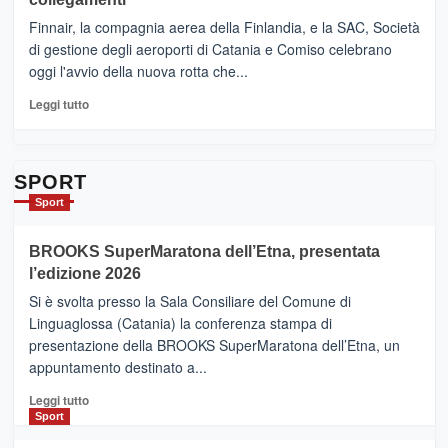
dell’enoturismo
–
sull’Etna
Ci
Finnair, la compagnia aerea della Finlandia, e la SAC, Società
siamo
di gestione degli aeroporti di Catania e Comiso celebrano
quasi….
oggi l'avvio della nuova rotta che...
pronti
per
Leggi
Leggi tutto
Contrade
di
dell’Etna
più
su
Da
SPORT
Catania
Sport
ad
Helsinki
BROOKS SuperMaratona dell’Etna, presentata
con
la
l’edizione 2026
Finnair.
Si è svolta presso la Sala Consiliare del Comune di
Al
Linguaglossa (Catania) la conferenza stampa di
via
presentazione della BROOKS SuperMaratona dell’Etna, un
i
appuntamento destinato a...
collegamenti
Leggi
Leggi tutto
di
Sport
più