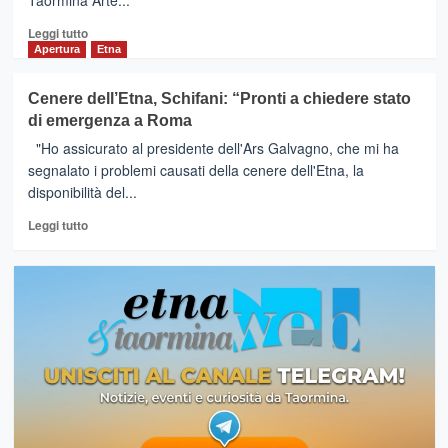
Taormina Arte...
Leggi
Leggi tutto
di
Apertura
Etna
più
su
Cenere dell’Etna, Schifani: “Pronti a chiedere stato
Dee
di emergenza a Roma
Dee
Bridgewater
"Ho assicurato al presidente dell'Ars Galvagno, che mi ha
per
segnalato i problemi causati della cenere dell'Etna, la
il
disponibilità del...
via
il
Leggi
Leggi tutto
19
di
agosto
più
al
su
Teatro
Cenere
Antico
dell’Etna,
del
Schifani:
Festival
“Pronti
Taormina
a
Arte
chiedere
2024
stato
di