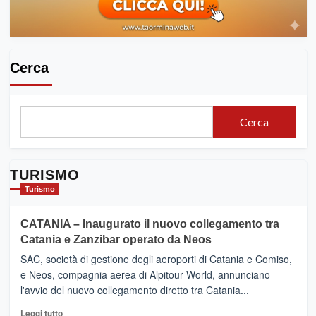
emergenza
a
Roma
Cerca
Cerca
TURISMO
Turismo
CATANIA – Inaugurato il nuovo collegamento tra
Catania e Zanzibar operato da Neos
SAC, società di gestione degli aeroporti di Catania e Comiso,
e Neos, compagnia aerea di Alpitour World, annunciano
l'avvio del nuovo collegamento diretto tra Catania...
Leggi
Leggi tutto