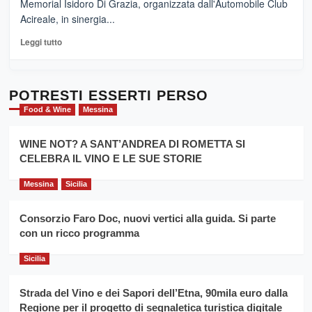
Memorial Isidoro Di Grazia, organizzata dall'Automobile Club
Pasta
Acireale, in sinergia...
–
La
Leggi
Leggi tutto
Sicilia
di
al
più
Dente”,
su
l’
Cronoscalata
POTRESTI ESSERTI PERSO
evento
Giarre
Food & Wine
Messina
per
Montesalice
promuovere
Milo:
la
WINE NOT? A SANT’ANDREA DI ROMETTA SI
per
filiera
CELEBRA IL VINO E LE SUE STORIE
il
del
secondo
grano
anno
Messina
Sicilia
duro
consecutivo
siciliano
vince
Consorzio Faro Doc, nuovi vertici alla guida. Si parte
Franco
con un ricco programma
Caruso
Sicilia
Strada del Vino e dei Sapori dell’Etna, 90mila euro dalla
Regione per il progetto di segnaletica turistica digitale