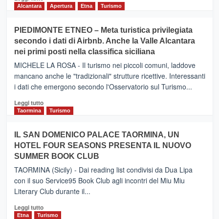
di
Alcantara
Apertura
Etna
Turismo
più
su
PIEDIMONTE ETNEO – Meta turistica privilegiata
CATANIA
secondo i dati di Airbnb. Anche la Valle Alcantara
–
nei primi posti nella classifica siciliana
Inaugurato
il
MICHELE LA ROSA - Il turismo nei piccoli comuni, laddove
nuovo
mancano anche le "tradizionali" strutture ricettive. Interessanti
collegamento
i dati che emergono secondo l'Osservatorio sul Turismo...
tra
Catania
Leggi
Leggi tutto
e
di
Taormina
Turismo
Zanzibar
più
operato
su
IL SAN DOMENICO PALACE TAORMINA, UN
da
PIEDIMONTE
Neos
HOTEL FOUR SEASONS PRESENTA IL NUOVO
ETNEO
SUMMER BOOK CLUB
–
Meta
TAORMINA (Sicily) - Dai reading list condivisi da Dua Lipa
turistica
con il suo Service95 Book Club agli incontri del Miu Miu
privilegiata
Literary Club durante il...
secondo
i
Leggi
Leggi tutto
dati
di
Etna
Turismo