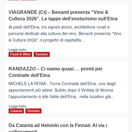
di
più
Airbnb.
su
VIAGRANDE (Ct) – Benanti presenta “Vino &
Anche
IL
la
Cultura 2026”. Le tappe dell’enoturismo sull’Etna
SAN
Valle
DOMENICO
Ai piedi dell'Etna, tra vigneti storici, architetture rurali e
Alcantara
PALACE
percorsi dedicati alla cultura del vino, Benanti presenta "Vino
nei
TAORMINA,
& Cultura 2026", il progetto di ospitalità...
primi
UN
posti
HOTEL
Leggi
Leggi tutto
nella
FOUR
di
Food & Wine
Turismo
classifica
SEASONS
più
siciliana
PRESENTA
su
RANDAZZO – Ci siamo quasi…. pronti per
IL
VIAGRANDE
Contrade dell’Etna
NUOVO
(Ct)
SUMMER
–
MICHELE LA ROSA - Torna Contrade dell'Etna, uno degli
BOOK
Benanti
appuntamenti più attesi. Subito dopo il Vinitaly di Verona
CLUB
presenta
l'appuntamento è alle falde dell'Etna, nella location già...
“Vino
&
Leggi
Leggi tutto
Cultura
di
Catania
Turismo
2026”.
più
Le
su
Da Catania ad Helsinki con la Finnair. Al via i
tappe
RANDAZZO
collegamenti