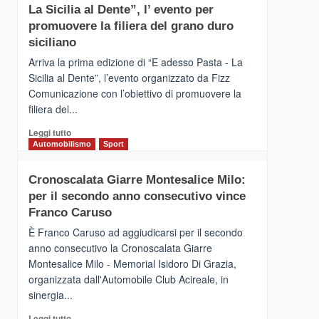
di
La Sicilia al Dente”, l’ evento per
DI
pace
SICILIA
promuovere la filiera del grano duro
(Ct)
siciliano
–
Arriva la prima edizione di “E adesso Pasta - La
Il
Sicilia al Dente”, l’evento organizzato da Fizz
Borgo
Comunicazione con l’obiettivo di promuovere la
del
Gusto,
filiera del...
il
Leggi
Leggi tutto
tour
di
Automobilismo
Sport
tra
più
sapori
su
e
Cronoscalata Giarre Montesalice Milo:
Mondello
vicoli
per il secondo anno consecutivo vince
(Palermo)
medievali
–
Franco Caruso
“E
È Franco Caruso ad aggiudicarsi per il secondo
adesso
anno consecutivo la Cronoscalata Giarre
Pasta
Montesalice Milo - Memorial Isidoro Di Grazia,
–
organizzata dall'Automobile Club Acireale, in
La
Sicilia
sinergia...
al
Leggi
Leggi tutto