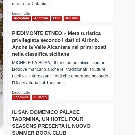
diretto tra Catania...
Leggi
Leggi tutto
di
Alcantara
Apertura
Etna
Turismo
più
su
PIEDIMONTE ETNEO – Meta turistica
CATANIA
privilegiata secondo i dati di Airbnb.
–
Inaugurato
Anche la Valle Alcantara nei primi posti
il
nella classifica siciliana
nuovo
MICHELE LA ROSA - Il turismo nei piccoli comuni,
collegamento
laddove mancano anche le "tradizionali" strutture
tra
ricettive. Interessanti i dati che emergono secondo
Catania
e
l'Osservatorio sul Turismo...
Zanzibar
Leggi
Leggi tutto
operato
di
Taormina
Turismo
da
più
Neos
su
IL SAN DOMENICO PALACE
PIEDIMONTE
TAORMINA, UN HOTEL FOUR
ETNEO
–
SEASONS PRESENTA IL NUOVO
Meta
SUMMER BOOK CLUB