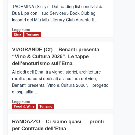
turistica
TAORMINA (Sicily) - Dai reading list condivisi da
privilegiata
Dua Lipa con il suo Service95 Book Club agli
secondo
incontri del Miu Miu Literary Club durante il...
i
dati
Leggi
Leggi tutto
di
di
Etna
Turismo
Airbnb.
più
Anche
su
la
VIAGRANDE (Ct) – Benanti presenta
IL
Valle
“Vino & Cultura 2026”. Le tappe
SAN
Alcantara
DOMENICO
dell’enoturismo sull’Etna
nei
PALACE
primi
Ai piedi dell'Etna, tra vigneti storici, architetture
TAORMINA,
posti
rurali e percorsi dedicati alla cultura del vino,
UN
nella
Benanti presenta "Vino & Cultura 2026", il progetto
HOTEL
classifica
di ospitalità...
FOUR
siciliana
SEASONS
Leggi
Leggi tutto
PRESENTA
di
Food & Wine
Turismo
IL
più
NUOVO
su
SUMMER
RANDAZZO – Ci siamo quasi…. pronti
VIAGRANDE
BOOK
per Contrade dell’Etna
(Ct)
CLUB
–