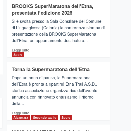
Helsinki
BROOKS SuperMaratona dell’Etna,
con
la
presentata l’edizione 2026
Finnair.
Si è svolta presso la Sala Consiliare del Comune
Al
di Linguaglossa (Catania) la conferenza stampa di
via
presentazione della BROOKS SuperMaratona
i
collegamenti
dell’Etna, un appuntamento destinato a...
Leggi
Leggi tutto
di
Sport
più
su
Torna la Supermaratona dell’Etna
BROOKS
SuperMaratona
Dopo un anno di pausa, la Supermaratona
dell’Etna,
dell’Etna è pronta a ripartire! Etna Trail A.S.D.,
presentata
storica associazione organizzatrice dell’evento,
l’edizione
annuncia con rinnovato entusiasmo il ritorno
2026
della...
Leggi
Leggi tutto
di
Alcantara
Secondo taglio
Sport
più
su