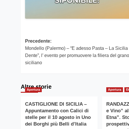
Navigazione
Precedente:
Mondello (Palermo) – “E adesso Pasta – La Sicilia 
articolo
Dente”, l’ evento per promuovere la filiera del gran
siciliano
Altre storie
Apertura
Apertura
E
CASTIGLIONE DI SICILIA –
RANDAZZO
Appuntamento con Calici di
e Vino” a
stelle per il 10 agosto in Uno
Etna”. Sto
dei Borghi più Belli d’Italia
prospetti