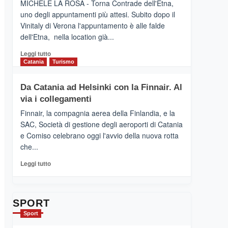
MICHELE LA ROSA - Torna Contrade dell'Etna,
Benanti
uno degli appuntamenti più attesi. Subito dopo il
presenta
Vinitaly di Verona l'appuntamento è alle falde
“Vino
dell'Etna, nella location già...
&
Cultura
Leggi
Leggi tutto
2026”.
di
Catania
Turismo
Le
più
tappe
su
Da Catania ad Helsinki con la Finnair. Al
dell’enoturismo
RANDAZZO
sull’Etna
via i collegamenti
–
Ci
Finnair, la compagnia aerea della Finlandia, e la
siamo
SAC, Società di gestione degli aeroporti di Catania
quasi….
e Comiso celebrano oggi l'avvio della nuova rotta
pronti
che...
per
Contrade
Leggi
Leggi tutto
dell’Etna
di
più
su
Da
SPORT
Catania
Sport
ad