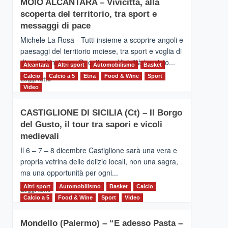
MOIO ALCANTARA – Vivicittà, alla
Torna
scoperta del territorio, tra sport e
la
Supermaratona
messaggi di pace
dell’Etna
Michele La Rosa - Tutti insieme a scoprire angoli e
paesaggi del territorio moiese, tra sport e voglia di
divertirsi insieme. Quest'anno Vivicittà ha visto...
Alcantara
Altri sport
Automobilismo
Basket
Calcio
Calcio a 5
Leggi
Etna
Food & Wine
Sport
Leggi tutto
di
Video
più
su
CASTIGLIONE DI SICILIA (Ct) – Il Borgo
MOIO
del Gusto, il tour tra sapori e vicoli
ALCANTARA
–
medievali
Vivicittà,
Il 6 – 7 – 8 dicembre Castiglione sarà una vera e
alla
propria vetrina delle delizie locali, non una sagra,
scoperta
ma una opportunità per ogni...
del
territorio,
Altri sport
Leggi
Automobilismo
Basket
Calcio
Leggi tutto
tra
di
Calcio a 5
Food & Wine
Sport
Video
sport
più
e
su
messaggi
Mondello (Palermo) – “E adesso Pasta –
CASTIGLIONE