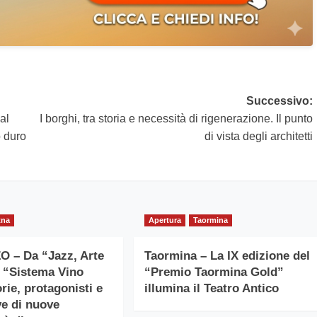
Successivo:
al
I borghi, tra storia e necessità di rigenerazione. Il punto
o duro
di vista degli architetti
tna
Apertura
Taormina
 – Da “Jazz, Arte
Taormina – La IX edizione del
l “Sistema Vino
“Premio Taormina Gold”
rie, protagonisti e
illumina il Teatro Antico
ve di nuove