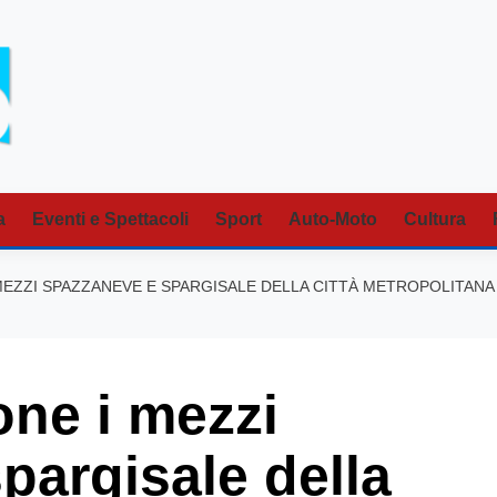
a
Eventi e Spettacoli
Sport
Auto-Moto
Cultura
 MEZZI SPAZZANEVE E SPARGISALE DELLA CITTÀ METROPOLITANA D
one i mezzi
pargisale della