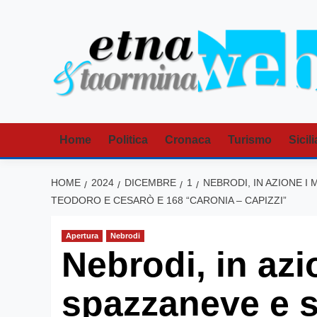
Vai
al
contenuto
Home
Politica
Cronaca
Turismo
Sicili
HOME
2024
DICEMBRE
1
NEBRODI, IN AZIONE I
TEODORO E CESARÒ E 168 “CARONIA – CAPIZZI”
Apertura
Nebrodi
Nebrodi, in azi
spazzaneve e s