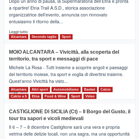
Dopo un anno di pausa, la Supermaratona dell’Etna è pronta
SuperMaratona
dell’Etna,
a ripartire! Etna Trail A.S.D., storica associazione
presentata
organizzatrice dell’evento, annuncia con rinnovato
l’edizione
entusiasmo il ritorno della...
2026
Leggi
Leggi tutto
di
Alcantara
Secondo taglio
Sport
più
su
MOIO ALCANTARA – Vivicittà, alla scoperta del
Torna
territorio, tra sport e messaggi di pace
la
Supermaratona
Michele La Rosa - Tutti insieme a scoprire angoli e paesaggi
dell’Etna
del territorio moiese, tra sport e voglia di divertirsi insieme.
Quest'anno Vivicittà ha visto...
Alcantara
Leggi
Altri sport
Automobilismo
Basket
Calcio
Leggi tutto
di
Calcio a 5
Etna
Food & Wine
Sport
Video
più
su
CASTIGLIONE DI SICILIA (Ct) – Il Borgo del Gusto, il
MOIO
tour tra sapori e vicoli medievali
ALCANTARA
–
Il 6 – 7 – 8 dicembre Castiglione sarà una vera e propria
Vivicittà,
vetrina delle delizie locali, non una sagra, ma una opportunità
alla