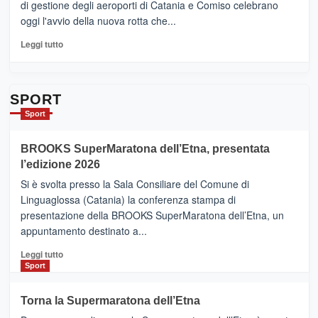
di gestione degli aeroporti di Catania e Comiso celebrano
quasi….
oggi l'avvio della nuova rotta che...
pronti
per
Leggi
Leggi tutto
Contrade
di
dell’Etna
più
su
Da
SPORT
Catania
Sport
ad
Helsinki
BROOKS SuperMaratona dell’Etna, presentata
con
la
l’edizione 2026
Finnair.
Si è svolta presso la Sala Consiliare del Comune di
Al
Linguaglossa (Catania) la conferenza stampa di
via
presentazione della BROOKS SuperMaratona dell’Etna, un
i
appuntamento destinato a...
collegamenti
Leggi
Leggi tutto
di
Sport
più
su
Torna la Supermaratona dell’Etna
BROOKS