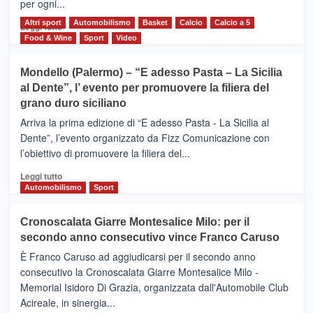
per ogni...
scoperta
del
Altri sport
Leggi
Automobilismo
Basket
Calcio
Calcio a 5
Leggi tutto
territorio,
di
Food & Wine
Sport
Video
tra
più
sport
su
Mondello (Palermo) – “E adesso Pasta – La Sicilia
e
CASTIGLIONE
al Dente”, l’ evento per promuovere la filiera del
messaggi
DI
di
grano duro siciliano
SICILIA
pace
(Ct)
Arriva la prima edizione di “E adesso Pasta - La Sicilia al
–
Dente”, l’evento organizzato da Fizz Comunicazione con
Il
l’obiettivo di promuovere la filiera del...
Borgo
del
Leggi
Leggi tutto
Gusto,
di
Automobilismo
Sport
il
più
tour
su
Cronoscalata Giarre Montesalice Milo: per il
tra
Mondello
sapori
secondo anno consecutivo vince Franco Caruso
(Palermo)
e
–
È Franco Caruso ad aggiudicarsi per il secondo anno
vicoli
“E
consecutivo la Cronoscalata Giarre Montesalice Milo -
medievali
adesso
Memorial Isidoro Di Grazia, organizzata dall'Automobile Club
Pasta
Acireale, in sinergia...
–