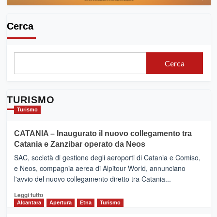
Cerca
Cerca
TURISMO
Turismo
CATANIA – Inaugurato il nuovo collegamento tra
Catania e Zanzibar operato da Neos
SAC, società di gestione degli aeroporti di Catania e Comiso,
e Neos, compagnia aerea di Alpitour World, annunciano
l'avvio del nuovo collegamento diretto tra Catania...
Leggi
Leggi tutto
di
Alcantara
Apertura
Etna
Turismo
più