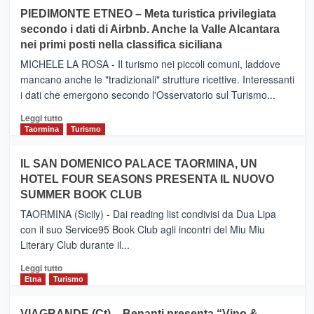
su
PIEDIMONTE ETNEO – Meta turistica privilegiata
CATANIA
secondo i dati di Airbnb. Anche la Valle Alcantara
–
nei primi posti nella classifica siciliana
Inaugurato
il
MICHELE LA ROSA - Il turismo nei piccoli comuni, laddove
nuovo
mancano anche le "tradizionali" strutture ricettive. Interessanti
collegamento
i dati che emergono secondo l'Osservatorio sul Turismo...
tra
Catania
Leggi
Leggi tutto
e
di
Taormina
Turismo
Zanzibar
più
operato
su
IL SAN DOMENICO PALACE TAORMINA, UN
da
PIEDIMONTE
Neos
HOTEL FOUR SEASONS PRESENTA IL NUOVO
ETNEO
SUMMER BOOK CLUB
–
Meta
TAORMINA (Sicily) - Dai reading list condivisi da Dua Lipa
turistica
con il suo Service95 Book Club agli incontri del Miu Miu
privilegiata
Literary Club durante il...
secondo
i
Leggi
Leggi tutto
dati
di
Etna
Turismo
di
più
Airbnb.
su
VIAGRANDE (Ct) – Benanti presenta “Vino &