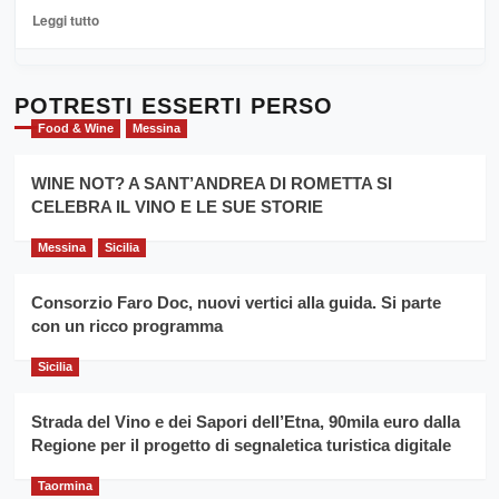
La
Leggi
Leggi tutto
Sicilia
di
al
più
Dente”,
su
l’
Cronoscalata
POTRESTI ESSERTI PERSO
evento
Giarre
Food & Wine
Messina
per
Montesalice
promuovere
Milo:
la
WINE NOT? A SANT’ANDREA DI ROMETTA SI
per
filiera
CELEBRA IL VINO E LE SUE STORIE
il
del
secondo
grano
anno
Messina
Sicilia
duro
consecutivo
siciliano
vince
Consorzio Faro Doc, nuovi vertici alla guida. Si parte
Franco
con un ricco programma
Caruso
Sicilia
Strada del Vino e dei Sapori dell’Etna, 90mila euro dalla
Regione per il progetto di segnaletica turistica digitale
Taormina