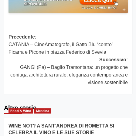
Navigazione
Precedente:
CATANIA – CineAmatografo, il Gatto Blu “contro”
articolo
Ficarra e Picone in piazza Federico di Svevia
Successivo:
GANGI (Pa) – Baglio Tramontana: un progetto che
coniuga architettura rurale, eleganza contemporanea e
visione sostenibile
Altre storie
Food & Wine
Messina
WINE NOT? A SANT’ANDREA DI ROMETTA SI
CELEBRA IL VINO E LE SUE STORIE