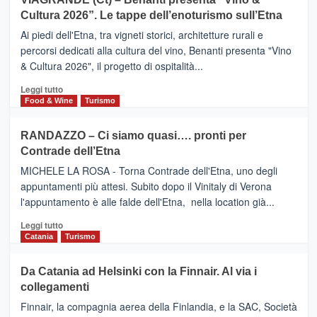
Anche
IL
la
Cultura 2026”. Le tappe dell’enoturismo sull’Etna
SAN
Valle
DOMENICO
Ai piedi dell'Etna, tra vigneti storici, architetture rurali e
Alcantara
PALACE
percorsi dedicati alla cultura del vino, Benanti presenta "Vino
nei
TAORMINA,
& Cultura 2026", il progetto di ospitalità...
primi
UN
posti
HOTEL
Leggi
Leggi tutto
nella
FOUR
di
Food & Wine
Turismo
classifica
SEASONS
più
siciliana
PRESENTA
su
RANDAZZO – Ci siamo quasi…. pronti per
IL
VIAGRANDE
Contrade dell’Etna
NUOVO
(Ct)
SUMMER
–
MICHELE LA ROSA - Torna Contrade dell'Etna, uno degli
BOOK
Benanti
appuntamenti più attesi. Subito dopo il Vinitaly di Verona
CLUB
presenta
l'appuntamento è alle falde dell'Etna, nella location già...
“Vino
&
Leggi
Leggi tutto
Cultura
di
Catania
Turismo
2026”.
più
Le
su
Da Catania ad Helsinki con la Finnair. Al via i
tappe
RANDAZZO
collegamenti
dell’enoturismo
–
sull’Etna
Ci
Finnair, la compagnia aerea della Finlandia, e la SAC, Società
siamo