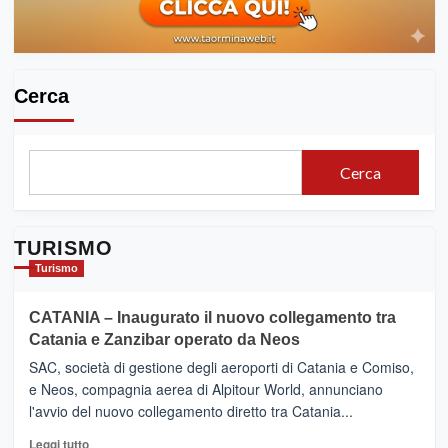
TAORMINA
FILM
FEST
Cerca
Cerca
TURISMO
Turismo
CATANIA – Inaugurato il nuovo collegamento tra
Catania e Zanzibar operato da Neos
SAC, società di gestione degli aeroporti di Catania e Comiso,
e Neos, compagnia aerea di Alpitour World, annunciano
l'avvio del nuovo collegamento diretto tra Catania...
Leggi
Leggi tutto