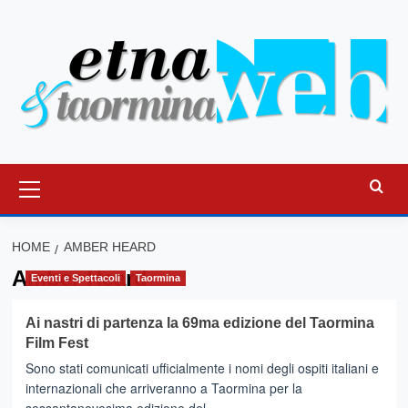
Vai
al
contenuto
Menu
principale
HOME
AMBER HEARD
Amber Heard
Eventi e Spettacoli
Taormina
Ai nastri di partenza la 69ma edizione del Taormina
Film Fest
Sono stati comunicati ufficialmente i nomi degli ospiti italiani e
internazionali che arriveranno a Taormina per la