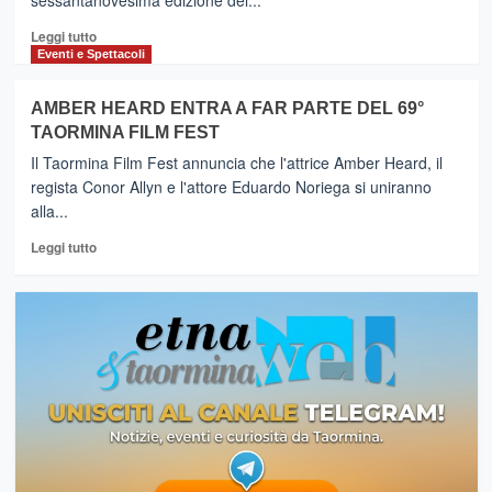
sessantanovesima edizione del...
Leggi
Leggi tutto
di
Eventi e Spettacoli
più
su
AMBER HEARD ENTRA A FAR PARTE DEL 69°
Ai
TAORMINA FILM FEST
nastri
di
Il Taormina Film Fest annuncia che l'attrice Amber Heard, il
partenza
regista Conor Allyn e l'attore Eduardo Noriega si uniranno
la
alla...
69ma
edizione
Leggi
Leggi tutto
del
di
Taormina
più
Film
su
Fest
AMBER
HEARD
ENTRA
A
FAR
PARTE
DEL
69°