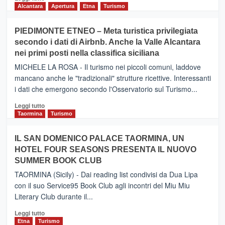
di
Alcantara
Apertura
Etna
Turismo
più
su
PIEDIMONTE ETNEO – Meta turistica privilegiata
CATANIA
secondo i dati di Airbnb. Anche la Valle Alcantara
–
nei primi posti nella classifica siciliana
Inaugurato
il
MICHELE LA ROSA - Il turismo nei piccoli comuni, laddove
nuovo
mancano anche le "tradizionali" strutture ricettive. Interessanti
collegamento
i dati che emergono secondo l'Osservatorio sul Turismo...
tra
Catania
Leggi
Leggi tutto
e
di
Taormina
Turismo
Zanzibar
più
operato
su
IL SAN DOMENICO PALACE TAORMINA, UN
da
PIEDIMONTE
Neos
HOTEL FOUR SEASONS PRESENTA IL NUOVO
ETNEO
SUMMER BOOK CLUB
–
Meta
TAORMINA (Sicily) - Dai reading list condivisi da Dua Lipa
turistica
con il suo Service95 Book Club agli incontri del Miu Miu
privilegiata
Literary Club durante il...
secondo
i
Leggi
Leggi tutto
dati
di
Etna
Turismo