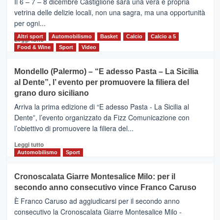
Il 6 – 7 – 8 dicembre Castiglione sarà una vera e propria
Vivicittà,
vetrina delle delizie locali, non una sagra, ma una opportunità
alla
per ogni...
scoperta
del
Altri sport
Leggi
Automobilismo
Basket
Calcio
Calcio a 5
Leggi tutto
territorio,
di
Food & Wine
Sport
Video
tra
più
sport
su
Mondello (Palermo) – “E adesso Pasta – La Sicilia
e
CASTIGLIONE
al Dente”, l’ evento per promuovere la filiera del
messaggi
DI
di
grano duro siciliano
SICILIA
pace
(Ct)
Arriva la prima edizione di “E adesso Pasta - La Sicilia al
–
Dente”, l’evento organizzato da Fizz Comunicazione con
Il
l’obiettivo di promuovere la filiera del...
Borgo
del
Leggi
Leggi tutto
Gusto,
di
Automobilismo
Sport
il
più
tour
su
Cronoscalata Giarre Montesalice Milo: per il
tra
Mondello
sapori
secondo anno consecutivo vince Franco Caruso
(Palermo)
e
–
È Franco Caruso ad aggiudicarsi per il secondo anno
vicoli
“E
consecutivo la Cronoscalata Giarre Montesalice Milo -
medievali
adesso