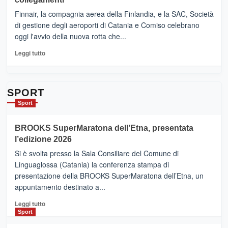
dell’enoturismo
–
sull’Etna
Ci
Finnair, la compagnia aerea della Finlandia, e la SAC, Società
siamo
di gestione degli aeroporti di Catania e Comiso celebrano
quasi….
oggi l'avvio della nuova rotta che...
pronti
per
Leggi
Leggi tutto
Contrade
di
dell’Etna
più
su
Da
SPORT
Catania
Sport
ad
Helsinki
BROOKS SuperMaratona dell’Etna, presentata
con
la
l’edizione 2026
Finnair.
Si è svolta presso la Sala Consiliare del Comune di
Al
Linguaglossa (Catania) la conferenza stampa di
via
presentazione della BROOKS SuperMaratona dell’Etna, un
i
appuntamento destinato a...
collegamenti
Leggi
Leggi tutto
di
Sport
più