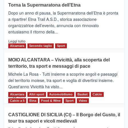
su
Torna la Supermaratona dell’Etna
BROOKS
Dopo un anno di pausa, la Supermaratona dell’Etna è pronta
SuperMaratona
dell’Etna,
a ripartire! Etna Trail A.S.D., storica associazione
presentata
organizzatrice dell’evento, annuncia con rinnovato
l’edizione
entusiasmo il ritorno della...
2026
Leggi
Leggi tutto
di
Alcantara
Secondo taglio
Sport
più
su
MOIO ALCANTARA – Vivicittà, alla scoperta del
Torna
territorio, tra sport e messaggi di pace
la
Supermaratona
Michele La Rosa - Tutti insieme a scoprire angoli e paesaggi
dell’Etna
del territorio moiese, tra sport e voglia di divertirsi insieme.
Quest'anno Vivicittà ha visto...
Alcantara
Leggi
Altri sport
Automobilismo
Basket
Calcio
Leggi tutto
di
Calcio a 5
Etna
Food & Wine
Sport
Video
più
su
CASTIGLIONE DI SICILIA (Ct) – Il Borgo del Gusto, il
MOIO
tour tra sapori e vicoli medievali
ALCANTARA
–