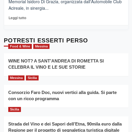
Memorial Isidoro Di Grazia, organizzata dall'Automobile Club
Pasta
Acireale, in sinergia...
–
La
Leggi
Leggi tutto
Sicilia
di
al
più
Dente”,
su
l’
Cronoscalata
POTRESTI ESSERTI PERSO
evento
Giarre
Food & Wine
Messina
per
Montesalice
promuovere
Milo:
la
WINE NOT? A SANT’ANDREA DI ROMETTA SI
per
filiera
CELEBRA IL VINO E LE SUE STORIE
il
del
secondo
grano
anno
Messina
Sicilia
duro
consecutivo
siciliano
vince
Consorzio Faro Doc, nuovi vertici alla guida. Si parte
Franco
con un ricco programma
Caruso
Sicilia
Strada del Vino e dei Sapori dell’Etna, 90mila euro dalla
Regione per il progetto di segnaletica turistica digitale