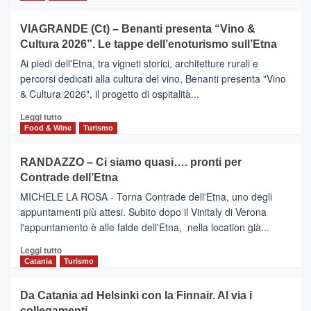
di
più
Airbnb.
su
VIAGRANDE (Ct) – Benanti presenta “Vino &
Anche
IL
la
Cultura 2026”. Le tappe dell’enoturismo sull’Etna
SAN
Valle
DOMENICO
Ai piedi dell'Etna, tra vigneti storici, architetture rurali e
Alcantara
PALACE
percorsi dedicati alla cultura del vino, Benanti presenta "Vino
nei
TAORMINA,
& Cultura 2026", il progetto di ospitalità...
primi
UN
posti
HOTEL
Leggi
Leggi tutto
nella
FOUR
di
Food & Wine
Turismo
classifica
SEASONS
più
siciliana
PRESENTA
su
RANDAZZO – Ci siamo quasi…. pronti per
IL
VIAGRANDE
Contrade dell’Etna
NUOVO
(Ct)
SUMMER
–
MICHELE LA ROSA - Torna Contrade dell'Etna, uno degli
BOOK
Benanti
appuntamenti più attesi. Subito dopo il Vinitaly di Verona
CLUB
presenta
l'appuntamento è alle falde dell'Etna, nella location già...
“Vino
&
Leggi
Leggi tutto
Cultura
di
Catania
Turismo
2026”.
più
Le
su
Da Catania ad Helsinki con la Finnair. Al via i
tappe
RANDAZZO
collegamenti