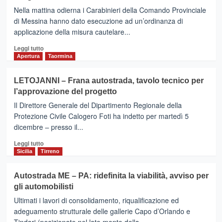
–
Nella mattina odierna i Carabinieri della Comando Provinciale
Arriva
di Messina hanno dato esecuzione ad un’ordinanza di
il
applicazione della misura cautelare...
Nulla
Osta
Leggi
Leggi tutto
della
di
Apertura
Taormina
Forestale
più
per
su
LETOJANNI – Frana autostrada, tavolo tecnico per
i
TAORMINA
l’approvazione del progetto
lavori
–
sulla
Frana
Il Direttore Generale del Dipartimento Regionale della
A18
di
Protezione Civile Calogero Foti ha indetto per martedì 5
Letojanni:
dicembre – presso il...
I
Carabinieri
Leggi
Leggi tutto
eseguono
di
Sicilia
Tirreno
3
più
misure
su
Autostrada ME – PA: ridefinita la viabilità, avviso per
cautelari
LETOJANNI
gli automobilisti
–
Frana
Ultimati i lavori di consolidamento, riqualificazione ed
autostrada,
adeguamento strutturale delle gallerie Capo d’Orlando e
tavolo