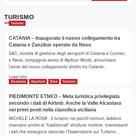
TURISMO
Turismo
CATANIA – Inaugurato il nuovo collegamento tra
Catania e Zanzibar operato da Neos
SAC, società di gestione degli aeroporti di Catania e Comiso,
e Neos, compagnia aerea di Alpitour World, annunciano
l'avvio del nuovo collegamento diretto tra Catania...
Leggi
Leggi tutto
di
Alcantara
Apertura
Etna
Turismo
più
su
PIEDIMONTE ETNEO – Meta turistica privilegiata
CATANIA
secondo i dati di Airbnb. Anche la Valle Alcantara
–
nei primi posti nella classifica siciliana
Inaugurato
il
MICHELE LA ROSA - Il turismo nei piccoli comuni, laddove
nuovo
mancano anche le "tradizionali" strutture ricettive. Interessanti
collegamento
i dati che emergono secondo l'Osservatorio sul Turismo...
tra