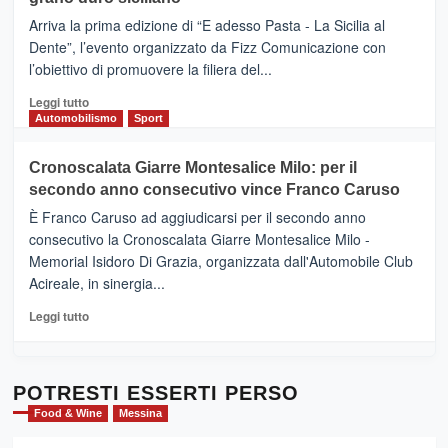
pace
(Ct)
Arriva la prima edizione di “E adesso Pasta - La Sicilia al
–
Dente”, l’evento organizzato da Fizz Comunicazione con
Il
l’obiettivo di promuovere la filiera del...
Borgo
del
Leggi
Leggi tutto
Gusto,
di
Automobilismo
Sport
il
più
tour
su
Cronoscalata Giarre Montesalice Milo: per il
tra
Mondello
sapori
secondo anno consecutivo vince Franco Caruso
(Palermo)
e
–
È Franco Caruso ad aggiudicarsi per il secondo anno
vicoli
“E
consecutivo la Cronoscalata Giarre Montesalice Milo -
medievali
adesso
Memorial Isidoro Di Grazia, organizzata dall'Automobile Club
Pasta
Acireale, in sinergia...
–
La
Leggi
Leggi tutto
Sicilia
di
al
più
Dente”,
su
l’
Cronoscalata
POTRESTI ESSERTI PERSO
evento
Giarre
Food & Wine
Messina
per
Montesalice
promuovere
Milo: