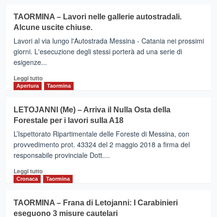
Consorzio
più
Autostrade
su
TAORMINA – Lavori nelle gallerie autostradali.
Siciliane
Autostrada
Alcune uscite chiuse.
dal
A18
continuare
–
Lavori al via lungo l'Autostrada Messina - Catania nei prossimi
col
Amata
giorni. L'esecuzione degli stessi porterà ad una serie di
taglio
(FDI):
esigenze...
dei
“Buche
pini
su
Leggi
Leggi tutto
secolari
manto
di
Apertura
Taormina
in
stradale
più
prossimità
autostrada
su
LETOJANNI (Me) – Arriva il Nulla Osta della
del
TAORMINA
Forestale per i lavori sulla A18
casello
–
autostradale
Lavori
L’Ispettorato Ripartimentale delle Foreste di Messina, con
nelle
provvedimento prot. 43324 del 2 maggio 2018 a firma del
gallerie
responsabile provinciale Dott....
autostradali.
Alcune
Leggi
Leggi tutto
uscite
di
Cronaca
Taormina
chiuse.
più
su
TAORMINA – Frana di Letojanni: I Carabinieri
LETOJANNI
eseguono 3 misure cautelari
(Me)