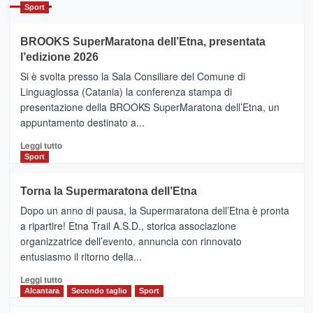
Catania
Sport
ad
Helsinki
BROOKS SuperMaratona dell’Etna, presentata
con
la
l’edizione 2026
Finnair.
Si è svolta presso la Sala Consiliare del Comune di
Al
Linguaglossa (Catania) la conferenza stampa di
via
presentazione della BROOKS SuperMaratona dell’Etna, un
i
appuntamento destinato a...
collegamenti
Leggi
Leggi tutto
di
Sport
più
su
Torna la Supermaratona dell’Etna
BROOKS
Dopo un anno di pausa, la Supermaratona dell’Etna è pronta
SuperMaratona
dell’Etna,
a ripartire! Etna Trail A.S.D., storica associazione
presentata
organizzatrice dell’evento, annuncia con rinnovato
l’edizione
entusiasmo il ritorno della...
2026
Leggi
Leggi tutto
di
Alcantara
Secondo taglio
Sport
più