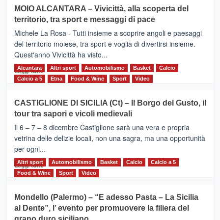
su
MOIO ALCANTARA – Vivicittà, alla scoperta del
Torna
territorio, tra sport e messaggi di pace
la
Supermaratona
Michele La Rosa - Tutti insieme a scoprire angoli e paesaggi
dell’Etna
del territorio moiese, tra sport e voglia di divertirsi insieme.
Quest'anno Vivicittà ha visto...
Alcantara
Leggi
Altri sport
Automobilismo
Basket
Calcio
Leggi tutto
di
Calcio a 5
Etna
Food & Wine
Sport
Video
più
su
CASTIGLIONE DI SICILIA (Ct) – Il Borgo del Gusto, il
MOIO
tour tra sapori e vicoli medievali
ALCANTARA
–
Il 6 – 7 – 8 dicembre Castiglione sarà una vera e propria
Vivicittà,
vetrina delle delizie locali, non una sagra, ma una opportunità
alla
per ogni...
scoperta
del
Altri sport
Leggi
Automobilismo
Basket
Calcio
Calcio a 5
Leggi tutto
territorio,
di
Food & Wine
Sport
Video
tra
più
sport
su
Mondello (Palermo) – “E adesso Pasta – La Sicilia
e
CASTIGLIONE
al Dente”, l’ evento per promuovere la filiera del
messaggi
DI
di
grano duro siciliano
SICILIA