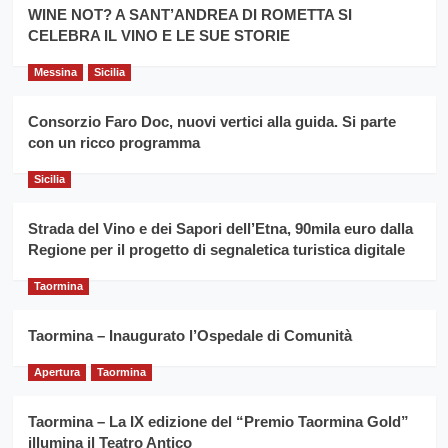
la
WINE NOT? A SANT’ANDREA DI ROMETTA SI
per
filiera
CELEBRA IL VINO E LE SUE STORIE
il
del
secondo
grano
anno
Messina
Sicilia
duro
consecutivo
siciliano
vince
Consorzio Faro Doc, nuovi vertici alla guida. Si parte
Franco
con un ricco programma
Caruso
Sicilia
Strada del Vino e dei Sapori dell’Etna, 90mila euro dalla
Regione per il progetto di segnaletica turistica digitale
Taormina
Taormina – Inaugurato l’Ospedale di Comunità
Apertura
Taormina
Taormina – La IX edizione del “Premio Taormina Gold”
illumina il Teatro Antico