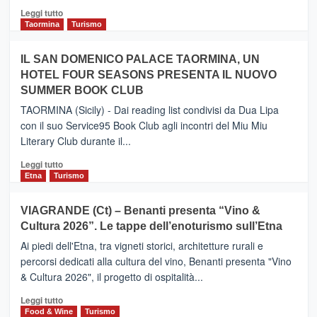
Catania
Leggi
Leggi tutto
e
di
Taormina
Turismo
Zanzibar
più
operato
su
IL SAN DOMENICO PALACE TAORMINA, UN
da
PIEDIMONTE
Neos
HOTEL FOUR SEASONS PRESENTA IL NUOVO
ETNEO
SUMMER BOOK CLUB
–
Meta
TAORMINA (Sicily) - Dai reading list condivisi da Dua Lipa
turistica
con il suo Service95 Book Club agli incontri del Miu Miu
privilegiata
Literary Club durante il...
secondo
i
Leggi
Leggi tutto
dati
di
Etna
Turismo
di
più
Airbnb.
su
VIAGRANDE (Ct) – Benanti presenta “Vino &
Anche
IL
la
Cultura 2026”. Le tappe dell’enoturismo sull’Etna
SAN
Valle
DOMENICO
Ai piedi dell'Etna, tra vigneti storici, architetture rurali e
Alcantara
PALACE
percorsi dedicati alla cultura del vino, Benanti presenta "Vino
nei
TAORMINA,
& Cultura 2026", il progetto di ospitalità...
primi
UN
posti
HOTEL
Leggi
Leggi tutto
nella
FOUR
di
Food & Wine
Turismo