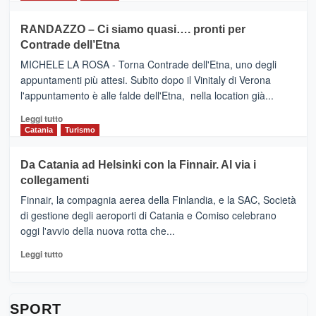
classifica
SEASONS
più
siciliana
PRESENTA
su
RANDAZZO – Ci siamo quasi…. pronti per
IL
VIAGRANDE
Contrade dell’Etna
NUOVO
(Ct)
SUMMER
–
MICHELE LA ROSA - Torna Contrade dell'Etna, uno degli
BOOK
Benanti
appuntamenti più attesi. Subito dopo il Vinitaly di Verona
CLUB
presenta
l'appuntamento è alle falde dell'Etna, nella location già...
“Vino
&
Leggi
Leggi tutto
Cultura
di
Catania
Turismo
2026”.
più
Le
su
Da Catania ad Helsinki con la Finnair. Al via i
tappe
RANDAZZO
collegamenti
dell’enoturismo
–
sull’Etna
Ci
Finnair, la compagnia aerea della Finlandia, e la SAC, Società
siamo
di gestione degli aeroporti di Catania e Comiso celebrano
quasi….
oggi l'avvio della nuova rotta che...
pronti
per
Leggi
Leggi tutto
Contrade
di
dell’Etna
più
su
Da
SPORT