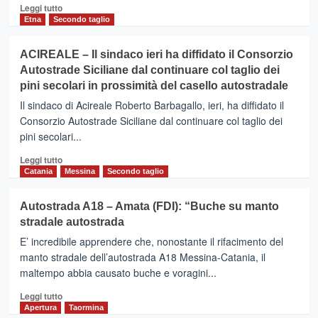
Leggi
Leggi tutto
di
Etna
Secondo taglio
più
su
ACIREALE – Il sindaco ieri ha diffidato il Consorzio
AUTOSTRADA
Autostrade Siciliane dal continuare col taglio dei
A18
pini secolari in prossimità del casello autostradale
–
Tutti
Il sindaco di Acireale Roberto Barbagallo, ieri, ha diffidato il
i
Consorzio Autostrade Siciliane dal continuare col taglio dei
giorni
pini secolari...
lunghe
code
Leggi
Leggi tutto
tra
di
Catania
Messina
Secondo taglio
Fiumefreddo
più
e
su
Autostrada A18 – Amata (FDI): “Buche su manto
San
ACIREALE
Gregorio
stradale autostrada
–
di
Il
E’ incredibile apprendere che, nonostante il rifacimento del
Catania
sindaco
manto stradale dell’autostrada A18 Messina-Catania, il
ieri
maltempo abbia causato buche e voragini...
ha
diffidato
Leggi
Leggi tutto
il
di
Apertura
Taormina