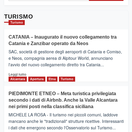
TURISMO
Turismo
CATANIA – Inaugurato il nuovo collegamento tra
Catania e Zanzibar operato da Neos
SAC, società di gestione degli aeroporti di Catania e Comiso,
e Neos, compagnia aerea di Alpitour World, annunciano
l'avvio del nuovo collegamento diretto tra Catania...
Leggi
Leggi tutto
di
Alcantara
Apertura
Etna
Turismo
più
su
PIEDIMONTE ETNEO – Meta turistica privilegiata
CATANIA
secondo i dati di Airbnb. Anche la Valle Alcantara
–
nei primi posti nella classifica siciliana
Inaugurato
il
MICHELE LA ROSA - Il turismo nei piccoli comuni, laddove
nuovo
mancano anche le "tradizionali" strutture ricettive. Interessanti
collegamento
i dati che emergono secondo l'Osservatorio sul Turismo...
tra