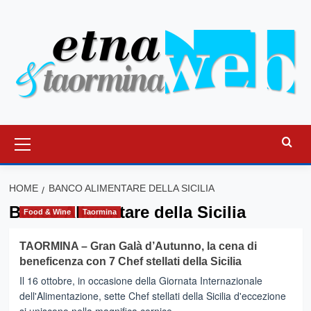
Vai
al
contenuto
Menu
principale
HOME
BANCO ALIMENTARE DELLA SICILIA
Banco Alimentare della Sicilia
Food & Wine
Taormina
TAORMINA – Gran Galà d’Autunno, la cena di
beneficenza con 7 Chef stellati della Sicilia
Il 16 ottobre, in occasione della Giornata Internazionale
dell'Alimentazione, sette Chef stellati della Sicilia d'eccezione