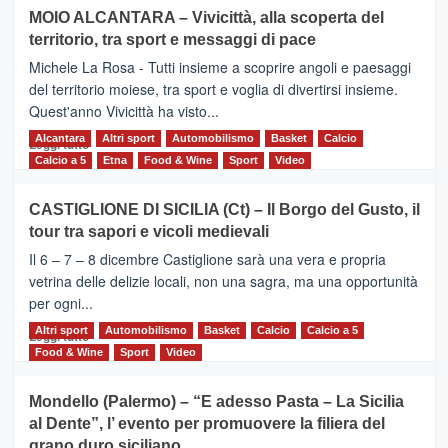
su
MOIO ALCANTARA – Vivicittà, alla scoperta del
Torna
territorio, tra sport e messaggi di pace
la
Supermaratona
Michele La Rosa - Tutti insieme a scoprire angoli e paesaggi
dell’Etna
del territorio moiese, tra sport e voglia di divertirsi insieme.
Quest'anno Vivicittà ha visto...
Alcantara
Leggi
Altri sport
Automobilismo
Basket
Calcio
Leggi tutto
di
Calcio a 5
Etna
Food & Wine
Sport
Video
più
su
CASTIGLIONE DI SICILIA (Ct) – Il Borgo del Gusto, il
MOIO
tour tra sapori e vicoli medievali
ALCANTARA
–
Il 6 – 7 – 8 dicembre Castiglione sarà una vera e propria
Vivicittà,
vetrina delle delizie locali, non una sagra, ma una opportunità
alla
per ogni...
scoperta
del
Altri sport
Leggi
Automobilismo
Basket
Calcio
Calcio a 5
Leggi tutto
territorio,
di
Food & Wine
Sport
Video
tra
più
sport
su
Mondello (Palermo) – “E adesso Pasta – La Sicilia
e
CASTIGLIONE
al Dente”, l’ evento per promuovere la filiera del
messaggi
DI
di
grano duro siciliano
SICILIA