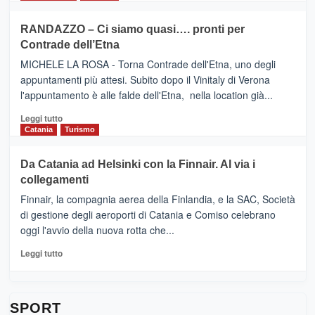
classifica
SEASONS
più
siciliana
PRESENTA
su
RANDAZZO – Ci siamo quasi…. pronti per
IL
VIAGRANDE
Contrade dell’Etna
NUOVO
(Ct)
SUMMER
–
MICHELE LA ROSA - Torna Contrade dell'Etna, uno degli
BOOK
Benanti
appuntamenti più attesi. Subito dopo il Vinitaly di Verona
CLUB
presenta
l'appuntamento è alle falde dell'Etna, nella location già...
“Vino
&
Leggi
Leggi tutto
Cultura
di
Catania
Turismo
2026”.
più
Le
su
Da Catania ad Helsinki con la Finnair. Al via i
tappe
RANDAZZO
collegamenti
dell’enoturismo
–
sull’Etna
Ci
Finnair, la compagnia aerea della Finlandia, e la SAC, Società
siamo
di gestione degli aeroporti di Catania e Comiso celebrano
quasi….
oggi l'avvio della nuova rotta che...
pronti
per
Leggi
Leggi tutto
Contrade
di
dell’Etna
più
su
Da
SPORT