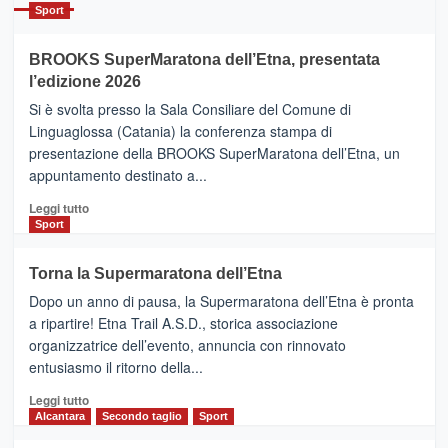
Catania
Sport
ad
Helsinki
BROOKS SuperMaratona dell’Etna, presentata
con
la
l’edizione 2026
Finnair.
Si è svolta presso la Sala Consiliare del Comune di
Al
Linguaglossa (Catania) la conferenza stampa di
via
presentazione della BROOKS SuperMaratona dell’Etna, un
i
appuntamento destinato a...
collegamenti
Leggi
Leggi tutto
di
Sport
più
su
Torna la Supermaratona dell’Etna
BROOKS
Dopo un anno di pausa, la Supermaratona dell’Etna è pronta
SuperMaratona
dell’Etna,
a ripartire! Etna Trail A.S.D., storica associazione
presentata
organizzatrice dell’evento, annuncia con rinnovato
l’edizione
entusiasmo il ritorno della...
2026
Leggi
Leggi tutto
di
Alcantara
Secondo taglio
Sport
più