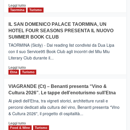
Catania
Leggi
Leggi tutto
e
di
Taormina
Turismo
Zanzibar
più
operato
su
IL SAN DOMENICO PALACE TAORMINA, UN
da
PIEDIMONTE
Neos
HOTEL FOUR SEASONS PRESENTA IL NUOVO
ETNEO
SUMMER BOOK CLUB
–
Meta
TAORMINA (Sicily) - Dai reading list condivisi da Dua Lipa
turistica
con il suo Service95 Book Club agli incontri del Miu Miu
privilegiata
Literary Club durante il...
secondo
i
Leggi
Leggi tutto
dati
di
Etna
Turismo
di
più
Airbnb.
su
VIAGRANDE (Ct) – Benanti presenta “Vino &
Anche
IL
la
Cultura 2026”. Le tappe dell’enoturismo sull’Etna
SAN
Valle
DOMENICO
Ai piedi dell'Etna, tra vigneti storici, architetture rurali e
Alcantara
PALACE
percorsi dedicati alla cultura del vino, Benanti presenta "Vino
nei
TAORMINA,
& Cultura 2026", il progetto di ospitalità...
primi
UN
posti
HOTEL
Leggi
Leggi tutto
nella
FOUR
di
Food & Wine
Turismo