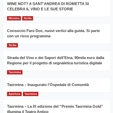
la
WINE NOT? A SANT’ANDREA DI ROMETTA SI
per
filiera
CELEBRA IL VINO E LE SUE STORIE
il
del
secondo
grano
anno
Messina
Sicilia
duro
consecutivo
siciliano
vince
Consorzio Faro Doc, nuovi vertici alla guida. Si parte
Franco
con un ricco programma
Caruso
Sicilia
Strada del Vino e dei Sapori dell’Etna, 90mila euro dalla
Regione per il progetto di segnaletica turistica digitale
Taormina
Taormina – Inaugurato l’Ospedale di Comunità
Apertura
Taormina
Taormina – La IX edizione del “Premio Taormina Gold”
illumina il Teatro Antico