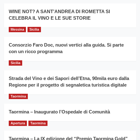
Montesalice
promuovere
Milo:
la
WINE NOT? A SANT’ANDREA DI ROMETTA SI
per
filiera
CELEBRA IL VINO E LE SUE STORIE
il
del
secondo
grano
anno
Messina
Sicilia
duro
consecutivo
siciliano
vince
Consorzio Faro Doc, nuovi vertici alla guida. Si parte
Franco
con un ricco programma
Caruso
Sicilia
Strada del Vino e dei Sapori dell’Etna, 90mila euro dalla
Regione per il progetto di segnaletica turistica digitale
Taormina
Taormina – Inaugurato l’Ospedale di Comunità
Apertura
Taormina
Taormina – La IX edizione del “Premio Taormina Gold”