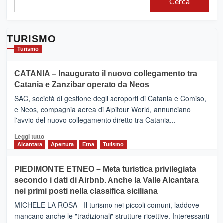
Cerca
tendenza
TURISMO
Turismo
CATANIA – Inaugurato il nuovo collegamento tra
Catania e Zanzibar operato da Neos
SAC, società di gestione degli aeroporti di Catania e Comiso,
e Neos, compagnia aerea di Alpitour World, annunciano
l'avvio del nuovo collegamento diretto tra Catania...
Leggi
Leggi tutto
di
Alcantara
Apertura
Etna
Turismo
più
su
PIEDIMONTE ETNEO – Meta turistica privilegiata
CATANIA
secondo i dati di Airbnb. Anche la Valle Alcantara
–
nei primi posti nella classifica siciliana
Inaugurato
il
MICHELE LA ROSA - Il turismo nei piccoli comuni, laddove
nuovo
mancano anche le "tradizionali" strutture ricettive. Interessanti
collegamento