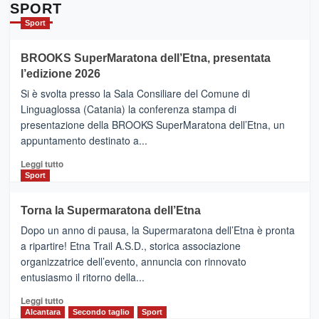
Da
SPORT
Catania
Sport
ad
Helsinki
BROOKS SuperMaratona dell’Etna, presentata
con
la
l’edizione 2026
Finnair.
Si è svolta presso la Sala Consiliare del Comune di
Al
Linguaglossa (Catania) la conferenza stampa di
via
presentazione della BROOKS SuperMaratona dell’Etna, un
i
appuntamento destinato a...
collegamenti
Leggi
Leggi tutto
di
Sport
più
su
Torna la Supermaratona dell’Etna
BROOKS
Dopo un anno di pausa, la Supermaratona dell’Etna è pronta
SuperMaratona
dell’Etna,
a ripartire! Etna Trail A.S.D., storica associazione
presentata
organizzatrice dell’evento, annuncia con rinnovato
l’edizione
entusiasmo il ritorno della...
2026
Leggi
Leggi tutto
di
Alcantara
Secondo taglio
Sport