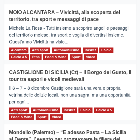
più
su
MOIO ALCANTARA – Vivicittà, alla scoperta del
Torna
territorio, tra sport e messaggi di pace
la
Supermaratona
Michele La Rosa - Tutti insieme a scoprire angoli e paesaggi
dell’Etna
del territorio moiese, tra sport e voglia di divertirsi insieme.
Quest'anno Vivicittà ha visto...
Alcantara
Leggi
Altri sport
Automobilismo
Basket
Calcio
Leggi tutto
di
Calcio a 5
Etna
Food & Wine
Sport
Video
più
su
CASTIGLIONE DI SICILIA (Ct) – Il Borgo del Gusto, il
MOIO
tour tra sapori e vicoli medievali
ALCANTARA
–
Il 6 – 7 – 8 dicembre Castiglione sarà una vera e propria
Vivicittà,
vetrina delle delizie locali, non una sagra, ma una opportunità
alla
per ogni...
scoperta
del
Altri sport
Leggi
Automobilismo
Basket
Calcio
Calcio a 5
Leggi tutto
territorio,
di
Food & Wine
Sport
Video
tra
più
sport
su
Mondello (Palermo) – “E adesso Pasta – La Sicilia
e
CASTIGLIONE
al Dente”, l’ evento per promuovere la filiera del
messaggi