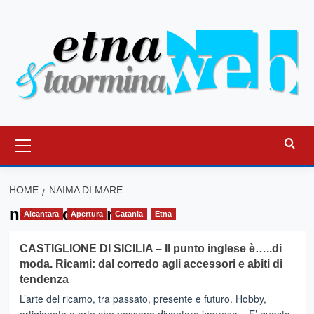
Vai
al
contenuto
Menu
principale
HOME
NAIMA DI MARE
naima di mare
Alcantara
Apertura
Catania
Etna
CASTIGLIONE DI SICILIA – Il punto inglese è…..di
moda. Ricami: dal corredo agli accessori e abiti di
tendenza
L’arte del ricamo, tra passato, presente e futuro. Hobby,