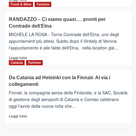
nella
FOUR
di
Food & Wine
Turismo
classifica
SEASONS
più
siciliana
PRESENTA
su
RANDAZZO – Ci siamo quasi…. pronti per
IL
VIAGRANDE
Contrade dell’Etna
NUOVO
(Ct)
SUMMER
–
MICHELE LA ROSA - Torna Contrade dell'Etna, uno degli
BOOK
Benanti
appuntamenti più attesi. Subito dopo il Vinitaly di Verona
CLUB
presenta
l'appuntamento è alle falde dell'Etna, nella location già...
“Vino
&
Leggi
Leggi tutto
Cultura
di
Catania
Turismo
2026”.
più
Le
su
Da Catania ad Helsinki con la Finnair. Al via i
tappe
RANDAZZO
collegamenti
dell’enoturismo
–
sull’Etna
Ci
Finnair, la compagnia aerea della Finlandia, e la SAC, Società
siamo
di gestione degli aeroporti di Catania e Comiso celebrano
quasi….
oggi l'avvio della nuova rotta che...
pronti
per
Leggi
Leggi tutto
Contrade
di
dell’Etna
più
su