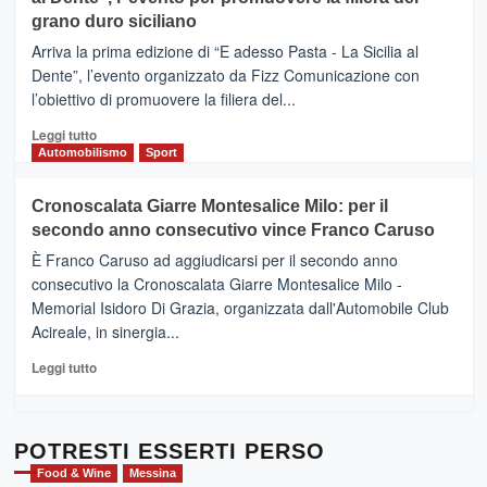
DI
di
grano duro siciliano
SICILIA
pace
(Ct)
Arriva la prima edizione di “E adesso Pasta - La Sicilia al
–
Dente”, l’evento organizzato da Fizz Comunicazione con
Il
l’obiettivo di promuovere la filiera del...
Borgo
del
Leggi
Leggi tutto
Gusto,
di
Automobilismo
Sport
il
più
tour
su
Cronoscalata Giarre Montesalice Milo: per il
tra
Mondello
sapori
secondo anno consecutivo vince Franco Caruso
(Palermo)
e
–
È Franco Caruso ad aggiudicarsi per il secondo anno
vicoli
“E
consecutivo la Cronoscalata Giarre Montesalice Milo -
medievali
adesso
Memorial Isidoro Di Grazia, organizzata dall'Automobile Club
Pasta
Acireale, in sinergia...
–
La
Leggi
Leggi tutto
Sicilia
di
al
più
Dente”,
su
l’
Cronoscalata
POTRESTI ESSERTI PERSO
evento
Giarre
Food & Wine
Messina
per