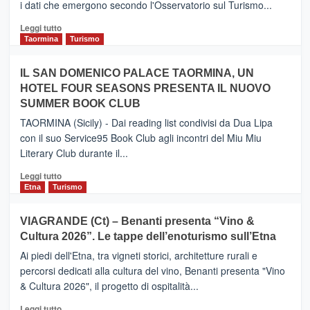
i dati che emergono secondo l'Osservatorio sul Turismo...
tra
Catania
Leggi
Leggi tutto
e
di
Taormina
Turismo
Zanzibar
più
operato
su
IL SAN DOMENICO PALACE TAORMINA, UN
da
PIEDIMONTE
Neos
HOTEL FOUR SEASONS PRESENTA IL NUOVO
ETNEO
SUMMER BOOK CLUB
–
Meta
TAORMINA (Sicily) - Dai reading list condivisi da Dua Lipa
turistica
con il suo Service95 Book Club agli incontri del Miu Miu
privilegiata
Literary Club durante il...
secondo
i
Leggi
Leggi tutto
dati
di
Etna
Turismo
di
più
Airbnb.
su
VIAGRANDE (Ct) – Benanti presenta “Vino &
Anche
IL
la
Cultura 2026”. Le tappe dell’enoturismo sull’Etna
SAN
Valle
DOMENICO
Ai piedi dell'Etna, tra vigneti storici, architetture rurali e
Alcantara
PALACE
percorsi dedicati alla cultura del vino, Benanti presenta "Vino
nei
TAORMINA,
& Cultura 2026", il progetto di ospitalità...
primi
UN
posti
HOTEL
Leggi
Leggi tutto