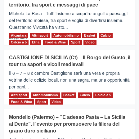
Torna
territorio, tra sport e messaggi di pace
la
Supermaratona
Michele La Rosa - Tutti insieme a scoprire angoli e paesaggi
dell’Etna
del territorio moiese, tra sport e voglia di divertirsi insieme.
Quest'anno Vivicittà ha visto...
Alcantara
Leggi
Altri sport
Automobilismo
Basket
Calcio
Leggi tutto
di
Calcio a 5
Etna
Food & Wine
Sport
Video
più
su
CASTIGLIONE DI SICILIA (Ct) – Il Borgo del Gusto, il
MOIO
tour tra sapori e vicoli medievali
ALCANTARA
–
Il 6 – 7 – 8 dicembre Castiglione sarà una vera e propria
Vivicittà,
vetrina delle delizie locali, non una sagra, ma una opportunità
alla
per ogni...
scoperta
del
Altri sport
Leggi
Automobilismo
Basket
Calcio
Calcio a 5
Leggi tutto
territorio,
di
Food & Wine
Sport
Video
tra
più
sport
su
Mondello (Palermo) – “E adesso Pasta – La Sicilia
e
CASTIGLIONE
al Dente”, l’ evento per promuovere la filiera del
messaggi
DI
di
grano duro siciliano
SICILIA
pace
(Ct)