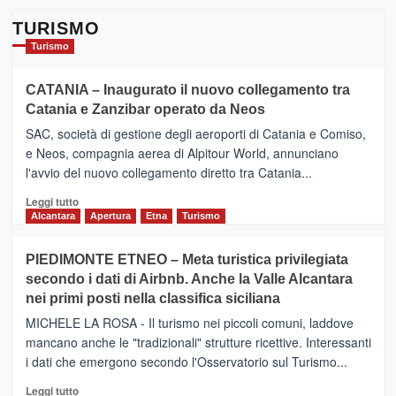
TURISMO
Turismo
CATANIA – Inaugurato il nuovo collegamento tra
Catania e Zanzibar operato da Neos
SAC, società di gestione degli aeroporti di Catania e Comiso,
e Neos, compagnia aerea di Alpitour World, annunciano
l'avvio del nuovo collegamento diretto tra Catania...
Leggi
Leggi tutto
di
Alcantara
Apertura
Etna
Turismo
più
su
PIEDIMONTE ETNEO – Meta turistica privilegiata
CATANIA
secondo i dati di Airbnb. Anche la Valle Alcantara
–
nei primi posti nella classifica siciliana
Inaugurato
il
MICHELE LA ROSA - Il turismo nei piccoli comuni, laddove
nuovo
mancano anche le "tradizionali" strutture ricettive. Interessanti
collegamento
i dati che emergono secondo l'Osservatorio sul Turismo...
tra
Catania
Leggi
Leggi tutto