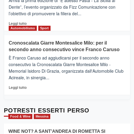
Arriva la prima edizione di “E adesso Pasta - La Sicilia al
–
Dente”, l’evento organizzato da Fizz Comunicazione con
Il
l’obiettivo di promuovere la filiera del...
Borgo
del
Leggi
Leggi tutto
Gusto,
di
Automobilismo
Sport
il
più
tour
su
Cronoscalata Giarre Montesalice Milo: per il
tra
Mondello
sapori
secondo anno consecutivo vince Franco Caruso
(Palermo)
e
–
È Franco Caruso ad aggiudicarsi per il secondo anno
vicoli
“E
consecutivo la Cronoscalata Giarre Montesalice Milo -
medievali
adesso
Memorial Isidoro Di Grazia, organizzata dall'Automobile Club
Pasta
Acireale, in sinergia...
–
La
Leggi
Leggi tutto
Sicilia
di
al
più
Dente”,
su
l’
Cronoscalata
POTRESTI ESSERTI PERSO
evento
Giarre
Food & Wine
Messina
per
Montesalice
promuovere
Milo:
la
WINE NOT? A SANT’ANDREA DI ROMETTA SI
per