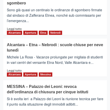
sgombero
–
19
Coronavirus:
Sono già quasi un centinaio le ordinanze di sgombero firmate
più
dal sindaco di Zafferana Etnea, nonché sub commissario per
rigore
l’emergenza...
nell’ordinanza
di
Leggi
Leggi tutto
Musumeci
di
Alcantara
Apertura
Etna
Nebrodi
più
su
Alcantara – Etna – Nebrodi : scuole chiuse per neve
ZAFFERANA
lunedì
ETNEA
–
Michele La Rosa - Vacanze prolungate per migliaia di studenti
Un
in vari centri del versante Etna Nord, Valle Alcantara e...
centinaio
Leggi
di
Leggi tutto
di
ordinanze
Alcantara
Apertura
Messina
più
di
su
sgombero
MESSINA – Palazzo dei Leoni: revoca
Alcantara
dell’ordinanza di chiusura per cinque istituti
–
Etna
Si è svolta ieri a Palazzo dei Leoni la riunione tecnica per fare
–
il punto sulla situazione degli immobili adibiti...
Nebrodi