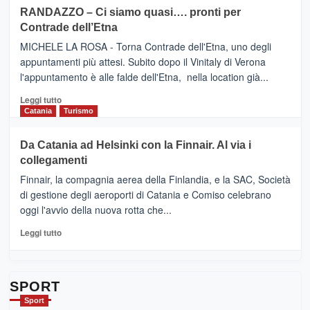
PRESENTA
su
RANDAZZO – Ci siamo quasi…. pronti per
IL
VIAGRANDE
Contrade dell’Etna
NUOVO
(Ct)
SUMMER
–
MICHELE LA ROSA - Torna Contrade dell'Etna, uno degli
BOOK
Benanti
appuntamenti più attesi. Subito dopo il Vinitaly di Verona
CLUB
presenta
l'appuntamento è alle falde dell'Etna, nella location già...
“Vino
&
Leggi
Leggi tutto
Cultura
di
Catania
Turismo
2026”.
più
Le
su
Da Catania ad Helsinki con la Finnair. Al via i
tappe
RANDAZZO
collegamenti
dell’enoturismo
–
sull’Etna
Ci
Finnair, la compagnia aerea della Finlandia, e la SAC, Società
siamo
di gestione degli aeroporti di Catania e Comiso celebrano
quasi….
oggi l'avvio della nuova rotta che...
pronti
per
Leggi
Leggi tutto
Contrade
di
dell’Etna
più
su
Da
SPORT
Catania
Sport
ad