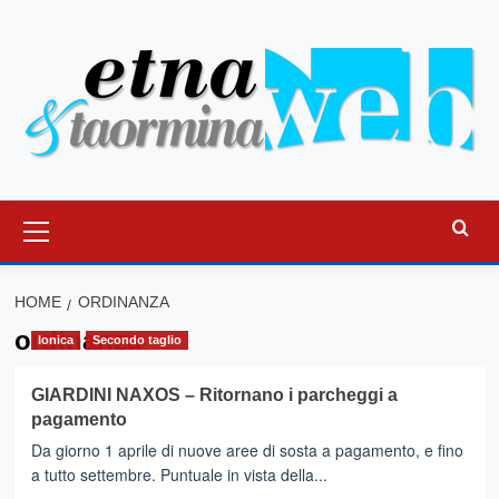
Vai
al
contenuto
Menu
principale
HOME
ORDINANZA
ordinanza
Ionica
Secondo taglio
GIARDINI NAXOS – Ritornano i parcheggi a
pagamento
Da giorno 1 aprile di nuove aree di sosta a pagamento, e fino
a tutto settembre. Puntuale in vista della...