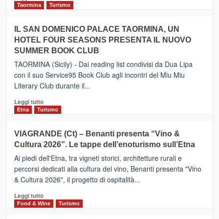
e
di
Taormina
Turismo
Zanzibar
più
operato
su
IL SAN DOMENICO PALACE TAORMINA, UN
da
PIEDIMONTE
Neos
HOTEL FOUR SEASONS PRESENTA IL NUOVO
ETNEO
SUMMER BOOK CLUB
–
Meta
TAORMINA (Sicily) - Dai reading list condivisi da Dua Lipa
turistica
con il suo Service95 Book Club agli incontri del Miu Miu
privilegiata
Literary Club durante il...
secondo
i
Leggi
Leggi tutto
dati
di
Etna
Turismo
di
più
Airbnb.
su
VIAGRANDE (Ct) – Benanti presenta “Vino &
Anche
IL
la
Cultura 2026”. Le tappe dell’enoturismo sull’Etna
SAN
Valle
DOMENICO
Ai piedi dell'Etna, tra vigneti storici, architetture rurali e
Alcantara
PALACE
percorsi dedicati alla cultura del vino, Benanti presenta "Vino
nei
TAORMINA,
& Cultura 2026", il progetto di ospitalità...
primi
UN
posti
HOTEL
Leggi
Leggi tutto
nella
FOUR
di
Food & Wine
Turismo
classifica
SEASONS
più
siciliana