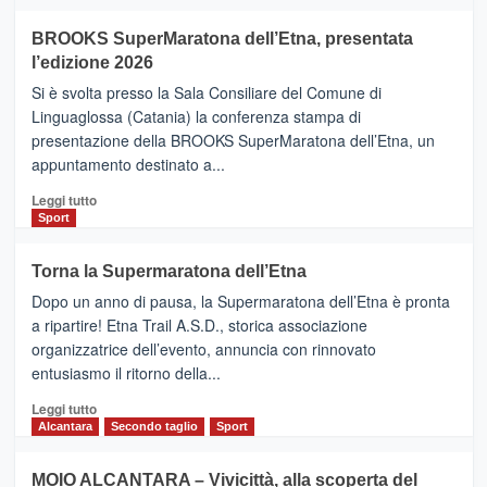
Helsinki
BROOKS SuperMaratona dell’Etna, presentata
con
la
l’edizione 2026
Finnair.
Si è svolta presso la Sala Consiliare del Comune di
Al
Linguaglossa (Catania) la conferenza stampa di
via
presentazione della BROOKS SuperMaratona dell’Etna, un
i
appuntamento destinato a...
collegamenti
Leggi
Leggi tutto
di
Sport
più
su
Torna la Supermaratona dell’Etna
BROOKS
Dopo un anno di pausa, la Supermaratona dell’Etna è pronta
SuperMaratona
dell’Etna,
a ripartire! Etna Trail A.S.D., storica associazione
presentata
organizzatrice dell’evento, annuncia con rinnovato
l’edizione
entusiasmo il ritorno della...
2026
Leggi
Leggi tutto
di
Alcantara
Secondo taglio
Sport
più
su
MOIO ALCANTARA – Vivicittà, alla scoperta del