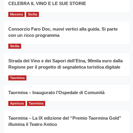
filiera
CELEBRA IL VINO E LE SUE STORIE
il
del
secondo
grano
anno
Messina
Sicilia
duro
consecutivo
siciliano
vince
Consorzio Faro Doc, nuovi vertici alla guida. Si parte
Franco
con un ricco programma
Caruso
Sicilia
Strada del Vino e dei Sapori dell’Etna, 90mila euro dalla
Regione per il progetto di segnaletica turistica digitale
Taormina
Taormina – Inaugurato l’Ospedale di Comunità
Apertura
Taormina
Taormina – La IX edizione del “Premio Taormina Gold”
illumina il Teatro Antico