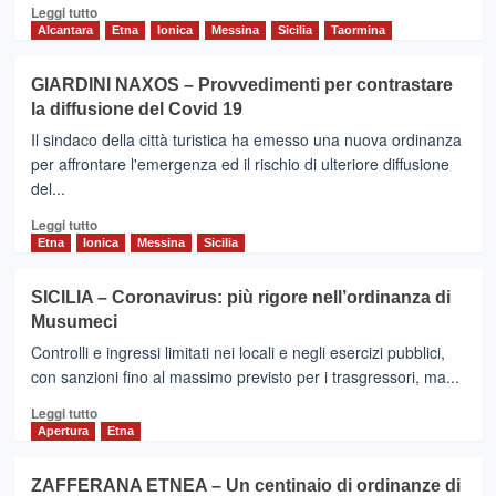
Leggi
Leggi tutto
di
Alcantara
Etna
Ionica
Messina
Sicilia
Taormina
più
su
GIARDINI NAXOS – Provvedimenti per contrastare
GIARDINI
la diffusione del Covid 19
NAXOS
–
Il sindaco della città turistica ha emesso una nuova ordinanza
Ritornano
per affrontare l'emergenza ed il rischio di ulteriore diffusione
i
del...
parcheggi
a
Leggi
Leggi tutto
pagamento
di
Etna
Ionica
Messina
Sicilia
più
su
SICILIA – Coronavirus: più rigore nell’ordinanza di
GIARDINI
Musumeci
NAXOS
–
Controlli e ingressi limitati nei locali e negli esercizi pubblici,
Provvedimenti
con sanzioni fino al massimo previsto per i trasgressori, ma...
per
Leggi
contrastare
Leggi tutto
di
la
Apertura
Etna
più
diffusione
su
del
ZAFFERANA ETNEA – Un centinaio di ordinanze di
SICILIA
Covid