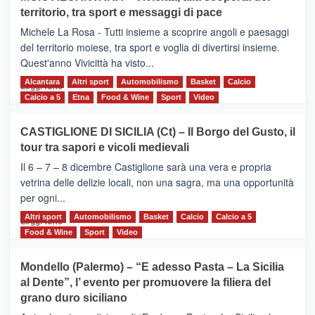
Torna
territorio, tra sport e messaggi di pace
la
Supermaratona
Michele La Rosa - Tutti insieme a scoprire angoli e paesaggi
dell’Etna
del territorio moiese, tra sport e voglia di divertirsi insieme.
Quest'anno Vivicittà ha visto...
Alcantara
Leggi
Altri sport
Automobilismo
Basket
Calcio
Leggi tutto
di
Calcio a 5
Etna
Food & Wine
Sport
Video
più
su
CASTIGLIONE DI SICILIA (Ct) – Il Borgo del Gusto, il
MOIO
tour tra sapori e vicoli medievali
ALCANTARA
–
Il 6 – 7 – 8 dicembre Castiglione sarà una vera e propria
Vivicittà,
vetrina delle delizie locali, non una sagra, ma una opportunità
alla
per ogni...
scoperta
del
Altri sport
Leggi
Automobilismo
Basket
Calcio
Calcio a 5
Leggi tutto
territorio,
di
Food & Wine
Sport
Video
tra
più
sport
su
Mondello (Palermo) – “E adesso Pasta – La Sicilia
e
CASTIGLIONE
al Dente”, l’ evento per promuovere la filiera del
messaggi
DI
di
grano duro siciliano
SICILIA
pace
(Ct)