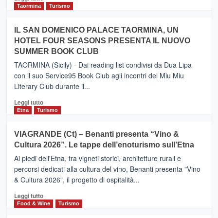
e
di
Taormina
Turismo
Zanzibar
più
operato
su
IL SAN DOMENICO PALACE TAORMINA, UN
da
PIEDIMONTE
Neos
HOTEL FOUR SEASONS PRESENTA IL NUOVO
ETNEO
SUMMER BOOK CLUB
–
Meta
TAORMINA (Sicily) - Dai reading list condivisi da Dua Lipa
turistica
con il suo Service95 Book Club agli incontri del Miu Miu
privilegiata
Literary Club durante il...
secondo
i
Leggi
Leggi tutto
dati
di
Etna
Turismo
di
più
Airbnb.
su
VIAGRANDE (Ct) – Benanti presenta “Vino &
Anche
IL
la
Cultura 2026”. Le tappe dell’enoturismo sull’Etna
SAN
Valle
DOMENICO
Ai piedi dell'Etna, tra vigneti storici, architetture rurali e
Alcantara
PALACE
percorsi dedicati alla cultura del vino, Benanti presenta "Vino
nei
TAORMINA,
& Cultura 2026", il progetto di ospitalità...
primi
UN
posti
HOTEL
Leggi
Leggi tutto
nella
FOUR
di
Food & Wine
Turismo
classifica
SEASONS
più