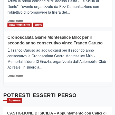
Arriva la prima edizione di “E adesso Pasta - La Sicilia al
–
Dente”, l’evento organizzato da Fizz Comunicazione con
Il
l’obiettivo di promuovere la filiera del...
Borgo
del
Leggi
Leggi tutto
Gusto,
di
Automobilismo
Sport
il
più
tour
su
Cronoscalata Giarre Montesalice Milo: per il
tra
Mondello
sapori
secondo anno consecutivo vince Franco Caruso
(Palermo)
e
–
È Franco Caruso ad aggiudicarsi per il secondo anno
vicoli
“E
consecutivo la Cronoscalata Giarre Montesalice Milo -
medievali
adesso
Memorial Isidoro Di Grazia, organizzata dall'Automobile Club
Pasta
Acireale, in sinergia...
–
La
Leggi
Leggi tutto
Sicilia
di
al
più
Dente”,
su
l’
Cronoscalata
POTRESTI ESSERTI PERSO
evento
Giarre
Apertura
per
Montesalice
promuovere
Milo:
la
CASTIGLIONE DI SICILIA – Appuntamento con Calici di
per