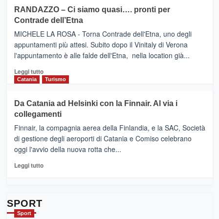
siciliana
PRESENTA
su
RANDAZZO – Ci siamo quasi…. pronti per
IL
VIAGRANDE
Contrade dell’Etna
NUOVO
(Ct)
SUMMER
–
MICHELE LA ROSA - Torna Contrade dell'Etna, uno degli
BOOK
Benanti
appuntamenti più attesi. Subito dopo il Vinitaly di Verona
CLUB
presenta
l'appuntamento è alle falde dell'Etna, nella location già...
“Vino
&
Leggi
Leggi tutto
Cultura
di
Catania
Turismo
2026”.
più
Le
su
Da Catania ad Helsinki con la Finnair. Al via i
tappe
RANDAZZO
collegamenti
dell’enoturismo
–
sull’Etna
Ci
Finnair, la compagnia aerea della Finlandia, e la SAC, Società
siamo
di gestione degli aeroporti di Catania e Comiso celebrano
quasi….
oggi l'avvio della nuova rotta che...
pronti
per
Leggi
Leggi tutto
Contrade
di
dell’Etna
più
su
Da
SPORT
Catania
Sport