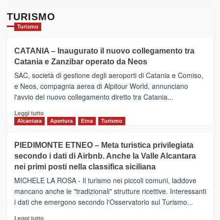
TURISMO
Turismo
CATANIA – Inaugurato il nuovo collegamento tra
Catania e Zanzibar operato da Neos
SAC, società di gestione degli aeroporti di Catania e Comiso,
e Neos, compagnia aerea di Alpitour World, annunciano
l'avvio del nuovo collegamento diretto tra Catania...
Leggi
Leggi tutto
di
Alcantara
Apertura
Etna
Turismo
più
su
PIEDIMONTE ETNEO – Meta turistica privilegiata
CATANIA
secondo i dati di Airbnb. Anche la Valle Alcantara
–
nei primi posti nella classifica siciliana
Inaugurato
il
MICHELE LA ROSA - Il turismo nei piccoli comuni, laddove
nuovo
mancano anche le "tradizionali" strutture ricettive. Interessanti
collegamento
i dati che emergono secondo l'Osservatorio sul Turismo...
tra
Catania
Leggi
Leggi tutto