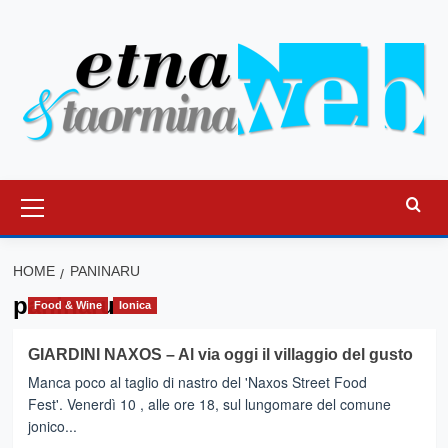
Vai
al
contenuto
Menu
principale
HOME
PANINARU
paninaru
Food & Wine
Ionica
GIARDINI NAXOS – Al via oggi il villaggio del gusto
Manca poco al taglio di nastro del 'Naxos Street Food
Fest'. Venerdì 10 , alle ore 18, sul lungomare del comune
jonico...