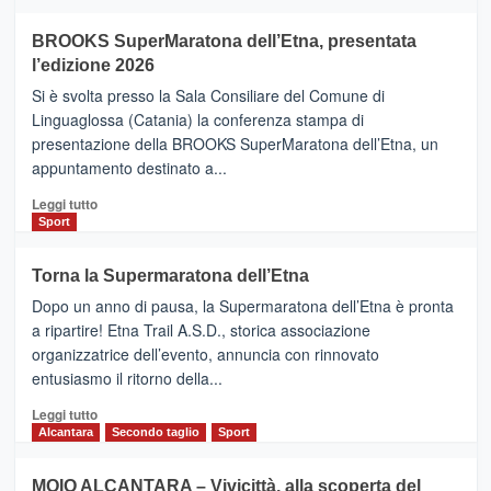
ad
Helsinki
BROOKS SuperMaratona dell’Etna, presentata
con
la
l’edizione 2026
Finnair.
Si è svolta presso la Sala Consiliare del Comune di
Al
Linguaglossa (Catania) la conferenza stampa di
via
presentazione della BROOKS SuperMaratona dell’Etna, un
i
appuntamento destinato a...
collegamenti
Leggi
Leggi tutto
di
Sport
più
su
Torna la Supermaratona dell’Etna
BROOKS
Dopo un anno di pausa, la Supermaratona dell’Etna è pronta
SuperMaratona
dell’Etna,
a ripartire! Etna Trail A.S.D., storica associazione
presentata
organizzatrice dell’evento, annuncia con rinnovato
l’edizione
entusiasmo il ritorno della...
2026
Leggi
Leggi tutto
di
Alcantara
Secondo taglio
Sport
più
su
MOIO ALCANTARA – Vivicittà, alla scoperta del