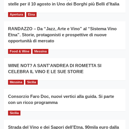
filiera
stelle per il 10 agosto in Uno dei Borghi più Belli d’Italia
il
del
secondo
grano
anno
Apertura
Etna
duro
consecutivo
siciliano
vince
RANDAZZO – Da “Jazz, Arte e Vino” al “Sistema Vino
Franco
Etna”. Storie, protagonisti e prospettive di nuove
Caruso
opportunità di mercato
Food & Wine
Messina
WINE NOT? A SANT’ANDREA DI ROMETTA SI
CELEBRA IL VINO E LE SUE STORIE
Messina
Sicilia
Consorzio Faro Doc, nuovi vertici alla guida. Si parte
con un ricco programma
Sicilia
Strada del Vino e dei Sapori dell’Etna, 90mila euro dalla