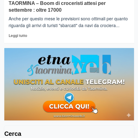
le
TAORMINA – Boom di croceristi attesi per
Torri
nuove
settembre : oltre 17000
e
mete
fari
Anche per questo mese le previsioni sono ottimali per quanto
dei
di
crocieristi
riguarda gli arrivi di turisti "sbarcati" da navi da crociera...
Sicilia
che
Leggi
in
Leggi tutto
arrivano
di
concessione
in
più
ai
Sicilia
su
privati
TAORMINA
–
Boom
di
croceristi
attesi
per
settembre
:
oltre
17000
Cerca