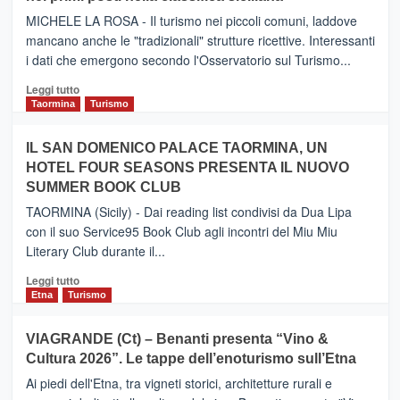
il
MICHELE LA ROSA - Il turismo nei piccoli comuni, laddove
nuovo
mancano anche le "tradizionali" strutture ricettive. Interessanti
collegamento
i dati che emergono secondo l'Osservatorio sul Turismo...
tra
Catania
Leggi
Leggi tutto
e
di
Taormina
Turismo
Zanzibar
più
operato
su
IL SAN DOMENICO PALACE TAORMINA, UN
da
PIEDIMONTE
Neos
HOTEL FOUR SEASONS PRESENTA IL NUOVO
ETNEO
SUMMER BOOK CLUB
–
Meta
TAORMINA (Sicily) - Dai reading list condivisi da Dua Lipa
turistica
con il suo Service95 Book Club agli incontri del Miu Miu
privilegiata
Literary Club durante il...
secondo
i
Leggi
Leggi tutto
dati
di
Etna
Turismo
di
più
Airbnb.
su
VIAGRANDE (Ct) – Benanti presenta “Vino &
Anche
IL
la
Cultura 2026”. Le tappe dell’enoturismo sull’Etna
SAN
Valle
DOMENICO
Ai piedi dell'Etna, tra vigneti storici, architetture rurali e
Alcantara
PALACE