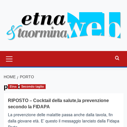
Vai
al
contenuto
Menu
principale
HOME
PORTO
porto
Etna
Secondo taglio
RIPOSTO – Cocktail della salute,la prevenzione
secondo la FIDAPA
La prevenzione delle malattie passa anche dalla tavola, fin
dalla giovane età. E’ questo il messaggio lanciato dalla Fidapa