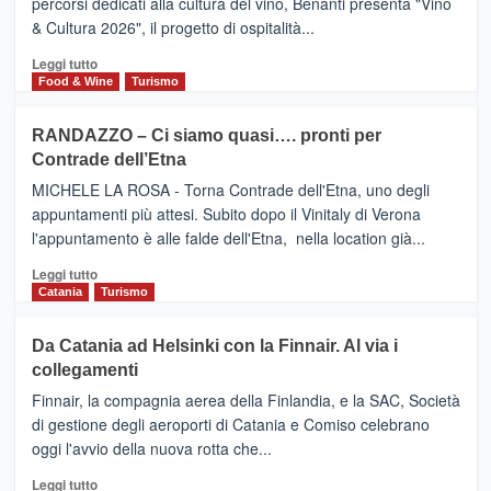
percorsi dedicati alla cultura del vino, Benanti presenta "Vino
nei
TAORMINA,
& Cultura 2026", il progetto di ospitalità...
primi
UN
posti
HOTEL
Leggi
Leggi tutto
nella
FOUR
di
Food & Wine
Turismo
classifica
SEASONS
più
siciliana
PRESENTA
su
RANDAZZO – Ci siamo quasi…. pronti per
IL
VIAGRANDE
Contrade dell’Etna
NUOVO
(Ct)
SUMMER
–
MICHELE LA ROSA - Torna Contrade dell'Etna, uno degli
BOOK
Benanti
appuntamenti più attesi. Subito dopo il Vinitaly di Verona
CLUB
presenta
l'appuntamento è alle falde dell'Etna, nella location già...
“Vino
&
Leggi
Leggi tutto
Cultura
di
Catania
Turismo
2026”.
più
Le
su
Da Catania ad Helsinki con la Finnair. Al via i
tappe
RANDAZZO
collegamenti
dell’enoturismo
–
sull’Etna
Ci
Finnair, la compagnia aerea della Finlandia, e la SAC, Società
siamo
di gestione degli aeroporti di Catania e Comiso celebrano
quasi….
oggi l'avvio della nuova rotta che...
pronti
per
Leggi
Leggi tutto