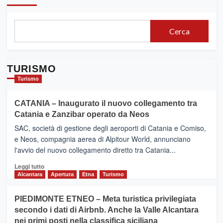
Cerca
TURISMO
Turismo
CATANIA – Inaugurato il nuovo collegamento tra
Catania e Zanzibar operato da Neos
SAC, società di gestione degli aeroporti di Catania e Comiso,
e Neos, compagnia aerea di Alpitour World, annunciano
l'avvio del nuovo collegamento diretto tra Catania...
Leggi
Leggi tutto
di
Alcantara
Apertura
Etna
Turismo
più
su
PIEDIMONTE ETNEO – Meta turistica privilegiata
CATANIA
secondo i dati di Airbnb. Anche la Valle Alcantara
–
nei primi posti nella classifica siciliana
Inaugurato