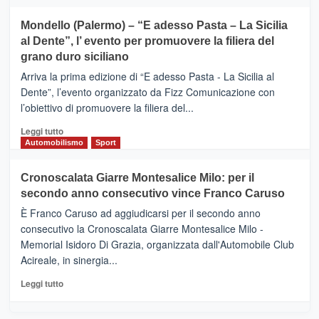
tra
più
sport
su
Mondello (Palermo) – “E adesso Pasta – La Sicilia
e
CASTIGLIONE
al Dente”, l’ evento per promuovere la filiera del
messaggi
DI
di
grano duro siciliano
SICILIA
pace
(Ct)
Arriva la prima edizione di “E adesso Pasta - La Sicilia al
–
Dente”, l’evento organizzato da Fizz Comunicazione con
Il
l’obiettivo di promuovere la filiera del...
Borgo
del
Leggi
Leggi tutto
Gusto,
di
Automobilismo
Sport
il
più
tour
su
Cronoscalata Giarre Montesalice Milo: per il
tra
Mondello
sapori
secondo anno consecutivo vince Franco Caruso
(Palermo)
e
–
È Franco Caruso ad aggiudicarsi per il secondo anno
vicoli
“E
consecutivo la Cronoscalata Giarre Montesalice Milo -
medievali
adesso
Memorial Isidoro Di Grazia, organizzata dall'Automobile Club
Pasta
Acireale, in sinergia...
–
La
Leggi
Leggi tutto
Sicilia
di
al
più
Dente”,