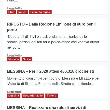
Porto...
Leggi
Leggi tutto
di
Etna
Ionica
Secondo taglio
più
su
RIPOSTO – Dalla Regione 1milione di euro per il
RIPOSTO
porto
–
Cocktail
"Dopo anni di rinvii e stasi, ci siamo fatti carico delle
della
preoccupazioni del territorio jonico-etneo che vedeva ormai
salute,la
nel porto...
prevenzione
secondo
Leggi
Leggi tutto
la
di
Messina
Sicilia
FIDAPA
più
su
MESSINA – Per il 2020 attesi 486.318 crocieristi
RIPOSTO
Momento di consuntivi per i porti di Messina e Milazzo e per
–
Dalla
l’Autorità di Sistema Portuale dello Stretto che diffonde...
Regione
Leggi
Leggi tutto
1milione
di
Messina
Secondo taglio
Tirreno
di
più
euro
su
per
MESSINA – Realizzare una rete di servizi di
MESSINA