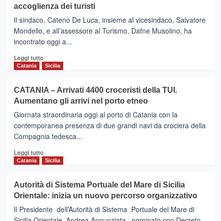
il
accoglienza dei turisti
–
porto
Per
Il sindaco, Cateno De Luca, insieme al vicesindaco, Salvatore
il
Mondello, e all’assessore al Turismo, Dafne Musolino, ha
2020
incontrato oggi a...
attesi
486.318
Leggi
Leggi tutto
crocieristi
di
Catania
Sicilia
più
su
CATANIA – Arrivati 4400 croceristi della TUI.
MESSINA
Aumentano gli arrivi nel porto etneo
–
Realizzare
Giornata straordinaria oggi al porto di Catania con la
una
contemporanea presenza di due grandi navi da crociera della
rete
Compagnia tedesca...
di
servizi
Leggi
Leggi tutto
di
di
Catania
Sicilia
accoglienza
più
dei
su
Autorità di Sistema Portuale del Mare di Sicilia
turisti
CATANIA
Orientale: inizia un nuovo percorso organizzativo
–
Arrivati
Il Presidente dell’Autorità di Sistema Portuale del Mare di
4400
Sicilia Orientale, Andrea Annunziata, nominato con Decreto