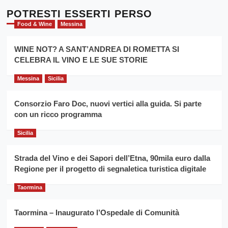
su
l’
Cronoscalata
POTRESTI ESSERTI PERSO
evento
Giarre
Food & Wine
Messina
per
Montesalice
promuovere
Milo:
la
WINE NOT? A SANT’ANDREA DI ROMETTA SI
per
filiera
CELEBRA IL VINO E LE SUE STORIE
il
del
secondo
grano
anno
Messina
Sicilia
duro
consecutivo
siciliano
vince
Consorzio Faro Doc, nuovi vertici alla guida. Si parte
Franco
con un ricco programma
Caruso
Sicilia
Strada del Vino e dei Sapori dell’Etna, 90mila euro dalla
Regione per il progetto di segnaletica turistica digitale
Taormina
Taormina – Inaugurato l’Ospedale di Comunità