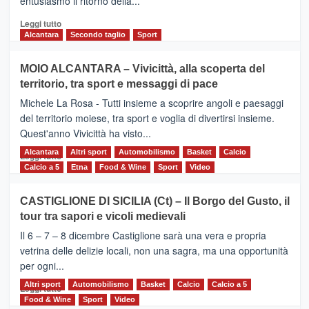
entusiasmo il ritorno della...
2026
Leggi
Leggi tutto
di
Alcantara
Secondo taglio
Sport
più
su
MOIO ALCANTARA – Vivicittà, alla scoperta del
Torna
territorio, tra sport e messaggi di pace
la
Supermaratona
Michele La Rosa - Tutti insieme a scoprire angoli e paesaggi
dell’Etna
del territorio moiese, tra sport e voglia di divertirsi insieme.
Quest'anno Vivicittà ha visto...
Alcantara
Leggi
Altri sport
Automobilismo
Basket
Calcio
Leggi tutto
di
Calcio a 5
Etna
Food & Wine
Sport
Video
più
su
CASTIGLIONE DI SICILIA (Ct) – Il Borgo del Gusto, il
MOIO
tour tra sapori e vicoli medievali
ALCANTARA
–
Il 6 – 7 – 8 dicembre Castiglione sarà una vera e propria
Vivicittà,
vetrina delle delizie locali, non una sagra, ma una opportunità
alla
per ogni...
scoperta
del
Altri sport
Leggi
Automobilismo
Basket
Calcio
Calcio a 5
Leggi tutto
territorio,
di
Food & Wine
Sport
Video