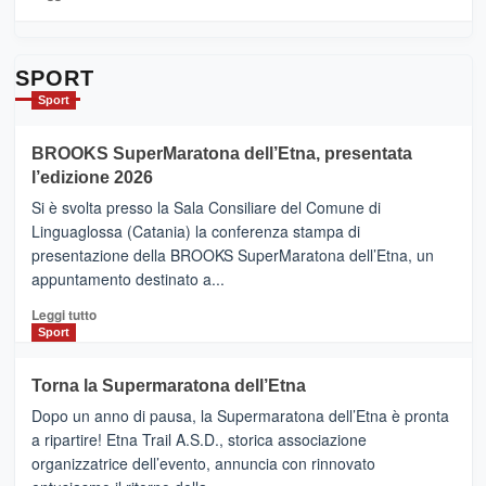
Contrade
di
dell’Etna
più
su
Da
SPORT
Catania
Sport
ad
Helsinki
BROOKS SuperMaratona dell’Etna, presentata
con
la
l’edizione 2026
Finnair.
Si è svolta presso la Sala Consiliare del Comune di
Al
Linguaglossa (Catania) la conferenza stampa di
via
presentazione della BROOKS SuperMaratona dell’Etna, un
i
appuntamento destinato a...
collegamenti
Leggi
Leggi tutto
di
Sport
più
su
Torna la Supermaratona dell’Etna
BROOKS
Dopo un anno di pausa, la Supermaratona dell’Etna è pronta
SuperMaratona
dell’Etna,
a ripartire! Etna Trail A.S.D., storica associazione
presentata
organizzatrice dell’evento, annuncia con rinnovato
l’edizione