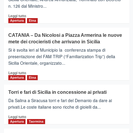
croceristi
n. 126 dal Ministro...
della
TUI.
Leggi
Leggi tutto
Aumentano
di
Apertura
Etna
gli
più
arrivi
su
CATANIA – Da Nicolosi a Piazza Armerina le nuove
nel
Autorità
mete dei crocieristi che arrivano in Sicilia
porto
di
etneo
Sistema
Si è svolta ieri al Municipio la conferenza stampa di
Portuale
presentazione del FAM TRIP (“Familiarization Trip”) della
del
Sicilia Orientale, organizzato...
Mare
di
Leggi
Leggi tutto
Sicilia
di
Apertura
Etna
Orientale:
più
inizia
su
Torri e fari di Sicilia in concessione ai privati
un
CATANIA
nuovo
Da Salina a Siracusa torri e fari del Demanio da dare ai
–
percorso
Da
privati.Le coste italiane sono ricche di gioielli da...
organizzativo
Nicolosi
Leggi
Leggi tutto
a
di
Apertura
Taormina
Piazza
più
Armerina
su