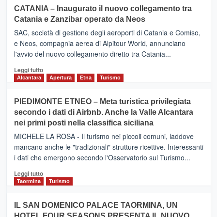
CATANIA – Inaugurato il nuovo collegamento tra
Catania e Zanzibar operato da Neos
SAC, società di gestione degli aeroporti di Catania e Comiso,
e Neos, compagnia aerea di Alpitour World, annunciano
l'avvio del nuovo collegamento diretto tra Catania...
Leggi
Leggi tutto
di
Alcantara
Apertura
Etna
Turismo
più
su
PIEDIMONTE ETNEO – Meta turistica privilegiata
CATANIA
secondo i dati di Airbnb. Anche la Valle Alcantara
–
nei primi posti nella classifica siciliana
Inaugurato
il
MICHELE LA ROSA - Il turismo nei piccoli comuni, laddove
nuovo
mancano anche le "tradizionali" strutture ricettive. Interessanti
collegamento
i dati che emergono secondo l'Osservatorio sul Turismo...
tra
Catania
Leggi
Leggi tutto
e
di
Taormina
Turismo
Zanzibar
più
operato
su
IL SAN DOMENICO PALACE TAORMINA, UN
da
PIEDIMONTE
Neos
HOTEL FOUR SEASONS PRESENTA IL NUOVO