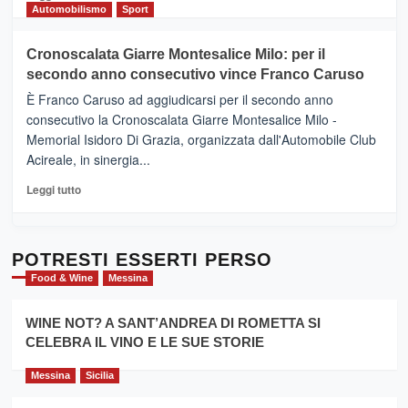
Gusto,
di
Automobilismo
Sport
il
più
tour
su
Cronoscalata Giarre Montesalice Milo: per il
tra
Mondello
sapori
secondo anno consecutivo vince Franco Caruso
(Palermo)
e
–
È Franco Caruso ad aggiudicarsi per il secondo anno
vicoli
“E
consecutivo la Cronoscalata Giarre Montesalice Milo -
medievali
adesso
Memorial Isidoro Di Grazia, organizzata dall'Automobile Club
Pasta
Acireale, in sinergia...
–
La
Leggi
Leggi tutto
Sicilia
di
al
più
Dente”,
su
l’
Cronoscalata
POTRESTI ESSERTI PERSO
evento
Giarre
Food & Wine
Messina
per
Montesalice
promuovere
Milo:
la
WINE NOT? A SANT’ANDREA DI ROMETTA SI
per
filiera
CELEBRA IL VINO E LE SUE STORIE
il
del
secondo
grano
anno
Messina
Sicilia
duro
consecutivo
siciliano