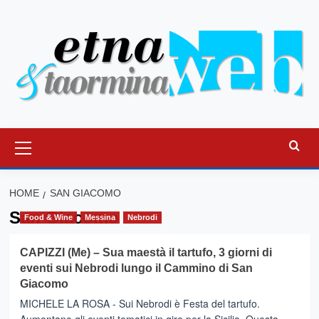
Vai
al
contenuto
Menu
principale
HOME
SAN GIACOMO
San Giacomo
Food & Wine
Messina
Nebrodi
CAPIZZI (Me) – Sua maestà il tartufo, 3 giorni di
eventi sui Nebrodi lungo il Cammino di San
Giacomo
MICHELE LA ROSA - Sui Nebrodi è Festa del tartufo.