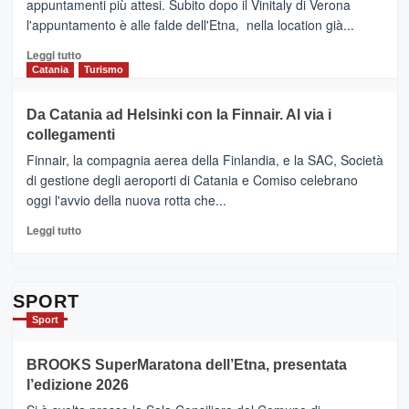
appuntamenti più attesi. Subito dopo il Vinitaly di Verona
CLUB
presenta
l'appuntamento è alle falde dell'Etna, nella location già...
“Vino
&
Leggi
Leggi tutto
Cultura
di
Catania
Turismo
2026”.
più
Le
su
Da Catania ad Helsinki con la Finnair. Al via i
tappe
RANDAZZO
collegamenti
dell’enoturismo
–
sull’Etna
Ci
Finnair, la compagnia aerea della Finlandia, e la SAC, Società
siamo
di gestione degli aeroporti di Catania e Comiso celebrano
quasi….
oggi l'avvio della nuova rotta che...
pronti
per
Leggi
Leggi tutto
Contrade
di
dell’Etna
più
su
Da
SPORT
Catania
Sport
ad
Helsinki
BROOKS SuperMaratona dell’Etna, presentata
con
la
l’edizione 2026
Finnair.