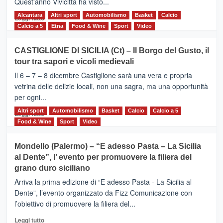
Quest'anno Vivicittà ha visto...
Alcantara
Leggi
Altri sport
Automobilismo
Basket
Calcio
Leggi tutto
di
Calcio a 5
Etna
Food & Wine
Sport
Video
più
su
CASTIGLIONE DI SICILIA (Ct) – Il Borgo del Gusto, il
MOIO
tour tra sapori e vicoli medievali
ALCANTARA
–
Il 6 – 7 – 8 dicembre Castiglione sarà una vera e propria
Vivicittà,
vetrina delle delizie locali, non una sagra, ma una opportunità
alla
per ogni...
scoperta
del
Altri sport
Leggi
Automobilismo
Basket
Calcio
Calcio a 5
Leggi tutto
territorio,
di
Food & Wine
Sport
Video
tra
più
sport
su
Mondello (Palermo) – “E adesso Pasta – La Sicilia
e
CASTIGLIONE
al Dente”, l’ evento per promuovere la filiera del
messaggi
DI
di
grano duro siciliano
SICILIA
pace
(Ct)
Arriva la prima edizione di “E adesso Pasta - La Sicilia al
–
Dente”, l’evento organizzato da Fizz Comunicazione con
Il
l’obiettivo di promuovere la filiera del...
Borgo
del
Leggi
Leggi tutto