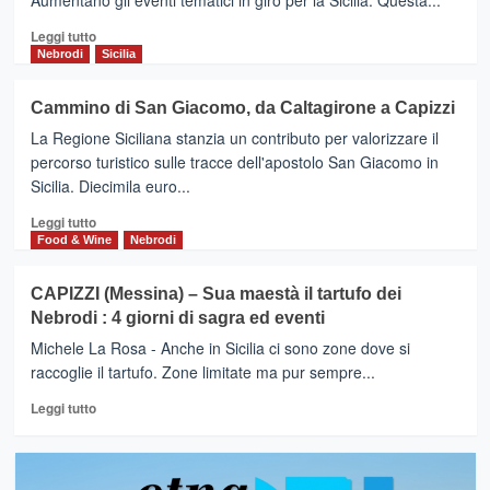
Aumentano gli eventi tematici in giro per la Sicilia. Questa...
Leggi
Leggi tutto
di
Nebrodi
Sicilia
più
su
Cammino di San Giacomo, da Caltagirone a Capizzi
CAPIZZI
La Regione Siciliana stanzia un contributo per valorizzare il
(Me)
–
percorso turistico sulle tracce dell'apostolo San Giacomo in
Sua
Sicilia. Diecimila euro...
maestà
Leggi
il
Leggi tutto
di
tartufo,
Food & Wine
Nebrodi
più
3
su
giorni
CAPIZZI (Messina) – Sua maestà il tartufo dei
Cammino
di
Nebrodi : 4 giorni di sagra ed eventi
di
eventi
San
sui
Michele La Rosa - Anche in Sicilia ci sono zone dove si
Giacomo,
Nebrodi
raccoglie il tartufo. Zone limitate ma pur sempre...
da
lungo
Leggi
Caltagirone
il
Leggi tutto
di
a
Cammino
più
Capizzi
di
su
San
CAPIZZI
Giacomo