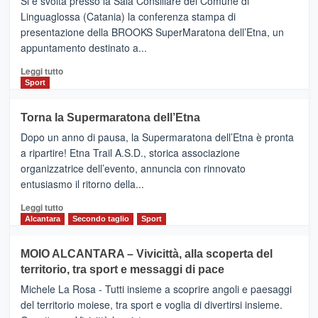
Si è svolta presso la Sala Consiliare del Comune di
Al
Linguaglossa (Catania) la conferenza stampa di
via
presentazione della BROOKS SuperMaratona dell’Etna, un
i
appuntamento destinato a...
collegamenti
Leggi
Leggi tutto
di
Sport
più
su
Torna la Supermaratona dell’Etna
BROOKS
Dopo un anno di pausa, la Supermaratona dell’Etna è pronta
SuperMaratona
dell’Etna,
a ripartire! Etna Trail A.S.D., storica associazione
presentata
organizzatrice dell’evento, annuncia con rinnovato
l’edizione
entusiasmo il ritorno della...
2026
Leggi
Leggi tutto
di
Alcantara
Secondo taglio
Sport
più
su
MOIO ALCANTARA – Vivicittà, alla scoperta del
Torna
territorio, tra sport e messaggi di pace
la
Supermaratona
Michele La Rosa - Tutti insieme a scoprire angoli e paesaggi
dell’Etna
del territorio moiese, tra sport e voglia di divertirsi insieme.