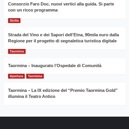
vince
Consorzio Faro Doc, nuovi vertici alla guida. Si parte
Franco
con un ricco programma
Caruso
Sicilia
Strada del Vino e dei Sapori dell’Etna, 90mila euro dalla
Regione per il progetto di segnaletica turistica digitale
Taormina
Taormina – Inaugurato l’Ospedale di Comunità
Apertura
Taormina
Taormina – La IX edizione del “Premio Taormina Gold”
illumina il Teatro Antico