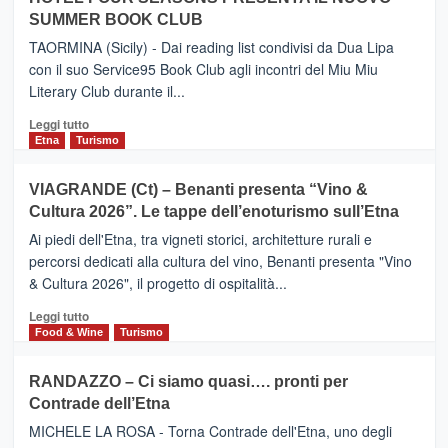
ETNEO
SUMMER BOOK CLUB
–
Meta
TAORMINA (Sicily) - Dai reading list condivisi da Dua Lipa
turistica
con il suo Service95 Book Club agli incontri del Miu Miu
privilegiata
Literary Club durante il...
secondo
i
Leggi
Leggi tutto
dati
di
Etna
Turismo
di
più
Airbnb.
su
VIAGRANDE (Ct) – Benanti presenta “Vino &
Anche
IL
la
Cultura 2026”. Le tappe dell’enoturismo sull’Etna
SAN
Valle
DOMENICO
Ai piedi dell'Etna, tra vigneti storici, architetture rurali e
Alcantara
PALACE
percorsi dedicati alla cultura del vino, Benanti presenta "Vino
nei
TAORMINA,
& Cultura 2026", il progetto di ospitalità...
primi
UN
posti
HOTEL
Leggi
Leggi tutto
nella
FOUR
di
Food & Wine
Turismo
classifica
SEASONS
più
siciliana
PRESENTA
su
RANDAZZO – Ci siamo quasi…. pronti per
IL
VIAGRANDE
Contrade dell’Etna
NUOVO
(Ct)
SUMMER
–
MICHELE LA ROSA - Torna Contrade dell'Etna, uno degli
BOOK
Benanti