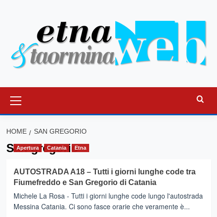
Vai
al
contenuto
Menu
principale
HOME
SAN GREGORIO
San gregorio
Apertura
Catania
Etna
AUTOSTRADA A18 – Tutti i giorni lunghe code tra
Fiumefreddo e San Gregorio di Catania
Michele La Rosa - Tutti i giorni lunghe code lungo l'autostrada
Messina Catania. Ci sono fasce orarie che veramente è...