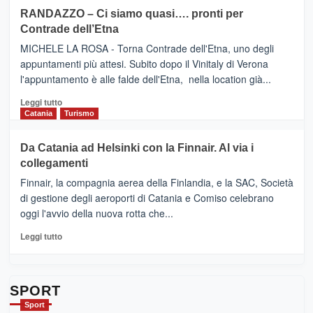
siciliana
PRESENTA
su
RANDAZZO – Ci siamo quasi…. pronti per
IL
VIAGRANDE
Contrade dell’Etna
NUOVO
(Ct)
SUMMER
–
MICHELE LA ROSA - Torna Contrade dell'Etna, uno degli
BOOK
Benanti
appuntamenti più attesi. Subito dopo il Vinitaly di Verona
CLUB
presenta
l'appuntamento è alle falde dell'Etna, nella location già...
“Vino
&
Leggi
Leggi tutto
Cultura
di
Catania
Turismo
2026”.
più
Le
su
Da Catania ad Helsinki con la Finnair. Al via i
tappe
RANDAZZO
collegamenti
dell’enoturismo
–
sull’Etna
Ci
Finnair, la compagnia aerea della Finlandia, e la SAC, Società
siamo
di gestione degli aeroporti di Catania e Comiso celebrano
quasi….
oggi l'avvio della nuova rotta che...
pronti
per
Leggi
Leggi tutto
Contrade
di
dell’Etna
più
su
Da
SPORT
Catania
Sport