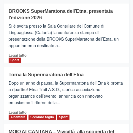
ad
Helsinki
BROOKS SuperMaratona dell’Etna, presentata
con
la
l’edizione 2026
Finnair.
Si è svolta presso la Sala Consiliare del Comune di
Al
Linguaglossa (Catania) la conferenza stampa di
via
presentazione della BROOKS SuperMaratona dell’Etna, un
i
appuntamento destinato a...
collegamenti
Leggi
Leggi tutto
di
Sport
più
su
Torna la Supermaratona dell’Etna
BROOKS
Dopo un anno di pausa, la Supermaratona dell’Etna è pronta
SuperMaratona
dell’Etna,
a ripartire! Etna Trail A.S.D., storica associazione
presentata
organizzatrice dell’evento, annuncia con rinnovato
l’edizione
entusiasmo il ritorno della...
2026
Leggi
Leggi tutto
di
Alcantara
Secondo taglio
Sport
più
su
MOIO ALCANTARA – Vivicittà, alla scoperta del