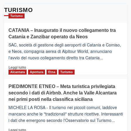
TURISMO
Turismo
CATANIA – Inaugurato il nuovo collegamento tra
Catania e Zanzibar operato da Neos
SAC, società di gestione degli aeroporti di Catania e Comiso,
e Neos, compagnia aerea di Alpitour World, annunciano
l'avvio del nuovo collegamento diretto tra Catania...
Leggi
Leggi tutto
di
Alcantara
Apertura
Etna
Turismo
più
su
PIEDIMONTE ETNEO – Meta turistica privilegiata
CATANIA
secondo i dati di Airbnb. Anche la Valle Alcantara
–
nei primi posti nella classifica siciliana
Inaugurato
il
MICHELE LA ROSA - Il turismo nei piccoli comuni, laddove
nuovo
mancano anche le "tradizionali" strutture ricettive. Interessanti
collegamento
i dati che emergono secondo l'Osservatorio sul Turismo...
tra
Catania
Leggi
Leggi tutto