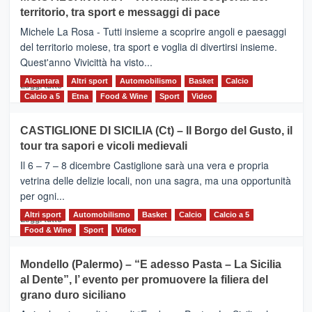
Torna
territorio, tra sport e messaggi di pace
la
Supermaratona
Michele La Rosa - Tutti insieme a scoprire angoli e paesaggi
dell’Etna
del territorio moiese, tra sport e voglia di divertirsi insieme.
Quest'anno Vivicittà ha visto...
Alcantara
Leggi
Altri sport
Automobilismo
Basket
Calcio
Leggi tutto
di
Calcio a 5
Etna
Food & Wine
Sport
Video
più
su
CASTIGLIONE DI SICILIA (Ct) – Il Borgo del Gusto, il
MOIO
tour tra sapori e vicoli medievali
ALCANTARA
–
Il 6 – 7 – 8 dicembre Castiglione sarà una vera e propria
Vivicittà,
vetrina delle delizie locali, non una sagra, ma una opportunità
alla
per ogni...
scoperta
del
Altri sport
Leggi
Automobilismo
Basket
Calcio
Calcio a 5
Leggi tutto
territorio,
di
Food & Wine
Sport
Video
tra
più
sport
su
Mondello (Palermo) – “E adesso Pasta – La Sicilia
e
CASTIGLIONE
al Dente”, l’ evento per promuovere la filiera del
messaggi
DI
di
grano duro siciliano
SICILIA
pace
(Ct)