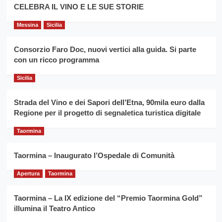
filiera
CELEBRA IL VINO E LE SUE STORIE
il
del
secondo
grano
anno
Messina
Sicilia
duro
consecutivo
siciliano
vince
Consorzio Faro Doc, nuovi vertici alla guida. Si parte
Franco
con un ricco programma
Caruso
Sicilia
Strada del Vino e dei Sapori dell’Etna, 90mila euro dalla
Regione per il progetto di segnaletica turistica digitale
Taormina
Taormina – Inaugurato l’Ospedale di Comunità
Apertura
Taormina
Taormina – La IX edizione del “Premio Taormina Gold”
illumina il Teatro Antico