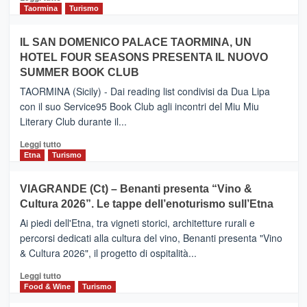
e
di
Taormina
Turismo
Zanzibar
più
operato
su
IL SAN DOMENICO PALACE TAORMINA, UN
da
PIEDIMONTE
Neos
HOTEL FOUR SEASONS PRESENTA IL NUOVO
ETNEO
SUMMER BOOK CLUB
–
Meta
TAORMINA (Sicily) - Dai reading list condivisi da Dua Lipa
turistica
con il suo Service95 Book Club agli incontri del Miu Miu
privilegiata
Literary Club durante il...
secondo
i
Leggi
Leggi tutto
dati
di
Etna
Turismo
di
più
Airbnb.
su
VIAGRANDE (Ct) – Benanti presenta “Vino &
Anche
IL
la
Cultura 2026”. Le tappe dell’enoturismo sull’Etna
SAN
Valle
DOMENICO
Ai piedi dell'Etna, tra vigneti storici, architetture rurali e
Alcantara
PALACE
percorsi dedicati alla cultura del vino, Benanti presenta "Vino
nei
TAORMINA,
& Cultura 2026", il progetto di ospitalità...
primi
UN
posti
HOTEL
Leggi
Leggi tutto
nella
FOUR
di
Food & Wine
Turismo
classifica
SEASONS
più