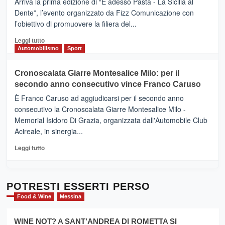
Arriva la prima edizione di “E adesso Pasta - La Sicilia al
–
Dente”, l’evento organizzato da Fizz Comunicazione con
Il
l’obiettivo di promuovere la filiera del...
Borgo
del
Leggi
Leggi tutto
Gusto,
di
Automobilismo
Sport
il
più
tour
su
Cronoscalata Giarre Montesalice Milo: per il
tra
Mondello
sapori
secondo anno consecutivo vince Franco Caruso
(Palermo)
e
–
È Franco Caruso ad aggiudicarsi per il secondo anno
vicoli
“E
consecutivo la Cronoscalata Giarre Montesalice Milo -
medievali
adesso
Memorial Isidoro Di Grazia, organizzata dall'Automobile Club
Pasta
Acireale, in sinergia...
–
La
Leggi
Leggi tutto
Sicilia
di
al
più
Dente”,
su
l’
Cronoscalata
POTRESTI ESSERTI PERSO
evento
Giarre
Food & Wine
Messina
per
Montesalice
promuovere
Milo:
la
WINE NOT? A SANT’ANDREA DI ROMETTA SI
per