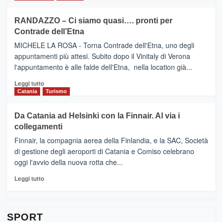
classifica
SEASONS
più
siciliana
PRESENTA
su
RANDAZZO – Ci siamo quasi…. pronti per
IL
VIAGRANDE
Contrade dell’Etna
NUOVO
(Ct)
SUMMER
–
MICHELE LA ROSA - Torna Contrade dell'Etna, uno degli
BOOK
Benanti
appuntamenti più attesi. Subito dopo il Vinitaly di Verona
CLUB
presenta
l'appuntamento è alle falde dell'Etna, nella location già...
“Vino
&
Leggi
Leggi tutto
Cultura
di
Catania
Turismo
2026”.
più
Le
su
Da Catania ad Helsinki con la Finnair. Al via i
tappe
RANDAZZO
collegamenti
dell’enoturismo
–
sull’Etna
Ci
Finnair, la compagnia aerea della Finlandia, e la SAC, Società
siamo
di gestione degli aeroporti di Catania e Comiso celebrano
quasi….
oggi l'avvio della nuova rotta che...
pronti
per
Leggi
Leggi tutto
Contrade
di
dell’Etna
più
su
Da
SPORT