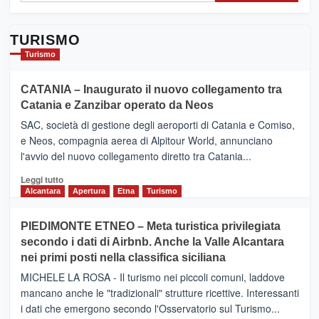
TURISMO
Turismo
CATANIA – Inaugurato il nuovo collegamento tra
Catania e Zanzibar operato da Neos
SAC, società di gestione degli aeroporti di Catania e Comiso,
e Neos, compagnia aerea di Alpitour World, annunciano
l'avvio del nuovo collegamento diretto tra Catania...
Leggi
Leggi tutto
di
Alcantara
Apertura
Etna
Turismo
più
su
PIEDIMONTE ETNEO – Meta turistica privilegiata
CATANIA
secondo i dati di Airbnb. Anche la Valle Alcantara
–
nei primi posti nella classifica siciliana
Inaugurato
il
MICHELE LA ROSA - Il turismo nei piccoli comuni, laddove
nuovo
mancano anche le "tradizionali" strutture ricettive. Interessanti
collegamento
i dati che emergono secondo l'Osservatorio sul Turismo...
tra