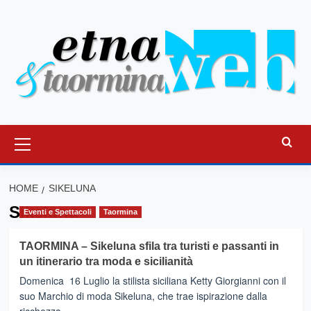
Vai
al
contenuto
Menu
principale
HOME
SIKELUNA
Sikeluna
Eventi e Spettacoli
Taormina
TAORMINA – Sikeluna sfila tra turisti e passanti in
un itinerario tra moda e sicilianità
Domenica 16 Luglio la stilista siciliana Ketty Giorgianni con il
suo Marchio di moda Sikeluna, che trae ispirazione dalla