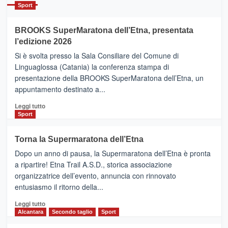
Catania
Sport
ad
Helsinki
BROOKS SuperMaratona dell’Etna, presentata
con
la
l’edizione 2026
Finnair.
Si è svolta presso la Sala Consiliare del Comune di
Al
Linguaglossa (Catania) la conferenza stampa di
via
presentazione della BROOKS SuperMaratona dell’Etna, un
i
appuntamento destinato a...
collegamenti
Leggi
Leggi tutto
di
Sport
più
su
Torna la Supermaratona dell’Etna
BROOKS
Dopo un anno di pausa, la Supermaratona dell’Etna è pronta
SuperMaratona
dell’Etna,
a ripartire! Etna Trail A.S.D., storica associazione
presentata
organizzatrice dell’evento, annuncia con rinnovato
l’edizione
entusiasmo il ritorno della...
2026
Leggi
Leggi tutto
di
Alcantara
Secondo taglio
Sport
più