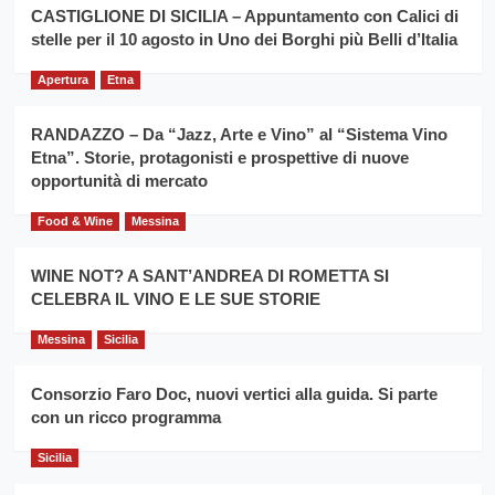
la
CASTIGLIONE DI SICILIA – Appuntamento con Calici di
per
filiera
stelle per il 10 agosto in Uno dei Borghi più Belli d’Italia
il
del
secondo
grano
anno
Apertura
Etna
duro
consecutivo
siciliano
vince
RANDAZZO – Da “Jazz, Arte e Vino” al “Sistema Vino
Franco
Etna”. Storie, protagonisti e prospettive di nuove
Caruso
opportunità di mercato
Food & Wine
Messina
WINE NOT? A SANT’ANDREA DI ROMETTA SI
CELEBRA IL VINO E LE SUE STORIE
Messina
Sicilia
Consorzio Faro Doc, nuovi vertici alla guida. Si parte
con un ricco programma
Sicilia