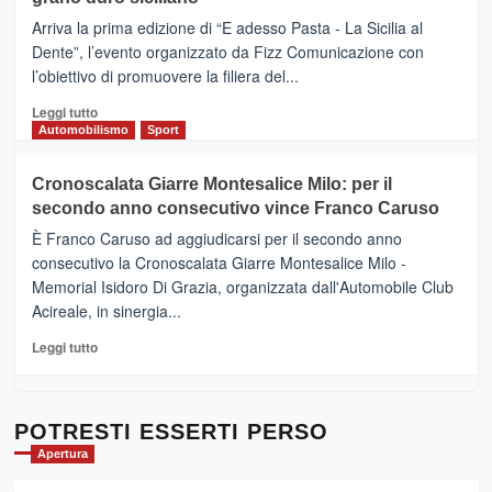
pace
(Ct)
Arriva la prima edizione di “E adesso Pasta - La Sicilia al
–
Dente”, l’evento organizzato da Fizz Comunicazione con
Il
l’obiettivo di promuovere la filiera del...
Borgo
del
Leggi
Leggi tutto
Gusto,
di
Automobilismo
Sport
il
più
tour
su
Cronoscalata Giarre Montesalice Milo: per il
tra
Mondello
sapori
secondo anno consecutivo vince Franco Caruso
(Palermo)
e
–
È Franco Caruso ad aggiudicarsi per il secondo anno
vicoli
“E
consecutivo la Cronoscalata Giarre Montesalice Milo -
medievali
adesso
Memorial Isidoro Di Grazia, organizzata dall'Automobile Club
Pasta
Acireale, in sinergia...
–
La
Leggi
Leggi tutto
Sicilia
di
al
più
Dente”,
su
l’
Cronoscalata
POTRESTI ESSERTI PERSO
evento
Giarre
Apertura
per
Montesalice
promuovere
Milo: