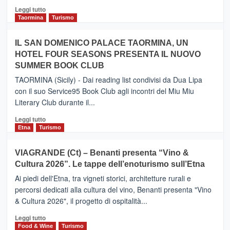
Catania
Leggi
Leggi tutto
e
di
Taormina
Turismo
Zanzibar
più
operato
su
IL SAN DOMENICO PALACE TAORMINA, UN
da
PIEDIMONTE
Neos
HOTEL FOUR SEASONS PRESENTA IL NUOVO
ETNEO
SUMMER BOOK CLUB
–
Meta
TAORMINA (Sicily) - Dai reading list condivisi da Dua Lipa
turistica
con il suo Service95 Book Club agli incontri del Miu Miu
privilegiata
Literary Club durante il...
secondo
i
Leggi
Leggi tutto
dati
di
Etna
Turismo
di
più
Airbnb.
su
VIAGRANDE (Ct) – Benanti presenta “Vino &
Anche
IL
la
Cultura 2026”. Le tappe dell’enoturismo sull’Etna
SAN
Valle
DOMENICO
Ai piedi dell'Etna, tra vigneti storici, architetture rurali e
Alcantara
PALACE
percorsi dedicati alla cultura del vino, Benanti presenta "Vino
nei
TAORMINA,
& Cultura 2026", il progetto di ospitalità...
primi
UN
posti
HOTEL
Leggi
Leggi tutto
nella
FOUR
di
Food & Wine
Turismo