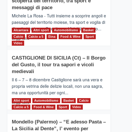
scoperta del territorio, tra sport e
la
Supermaratona
messaggi di pace
dell’Etna
Michele La Rosa - Tutti insieme a scoprire angoli e
paesaggi del territorio moiese, tra sport e voglia di
divertirsi insieme. Quest'anno Vivicittà ha visto...
Alcantara
Altri sport
Automobilismo
Basket
Calcio
Calcio a 5
Leggi
Etna
Food & Wine
Sport
Leggi tutto
di
Video
più
su
CASTIGLIONE DI SICILIA (Ct) – Il Borgo
MOIO
del Gusto, il tour tra sapori e vicoli
ALCANTARA
–
medievali
Vivicittà,
Il 6 – 7 – 8 dicembre Castiglione sarà una vera e
alla
propria vetrina delle delizie locali, non una sagra,
scoperta
ma una opportunità per ogni...
del
territorio,
Altri sport
Leggi
Automobilismo
Basket
Calcio
Leggi tutto
tra
di
Calcio a 5
Food & Wine
Sport
Video
sport
più
e
su
messaggi
Mondello (Palermo) – “E adesso Pasta –
CASTIGLIONE
di
La Sicilia al Dente”, l’ evento per
DI