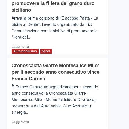
pace
SICILIA
promuovere la filiera del grano duro
(Ct)
siciliano
–
Arriva la prima edizione di “E adesso Pasta - La
Il
Sicilia al Dente”, l’evento organizzato da Fizz
Borgo
Comunicazione con l’obiettivo di promuovere la
del
Gusto,
filiera del...
il
Leggi
Leggi tutto
tour
di
Automobilismo
Sport
tra
più
sapori
su
e
Cronoscalata Giarre Montesalice Milo:
Mondello
vicoli
per il secondo anno consecutivo vince
(Palermo)
medievali
–
Franco Caruso
“E
È Franco Caruso ad aggiudicarsi per il secondo
adesso
anno consecutivo la Cronoscalata Giarre
Pasta
Montesalice Milo - Memorial Isidoro Di Grazia,
–
organizzata dall'Automobile Club Acireale, in
La
Sicilia
sinergia...
al
Leggi
Leggi tutto
Dente”,
di
l’