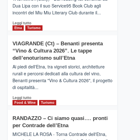
privilegiata
Dua Lipa con il suo Service95 Book Club agli
secondo
incontri del Miu Miu Literary Club durante il...
i
dati
Leggi
Leggi tutto
di
di
Etna
Turismo
Airbnb.
più
Anche
su
la
VIAGRANDE (Ct) – Benanti presenta
IL
Valle
“Vino & Cultura 2026”. Le tappe
SAN
Alcantara
DOMENICO
dell’enoturismo sull’Etna
nei
PALACE
primi
Ai piedi dell'Etna, tra vigneti storici, architetture
TAORMINA,
posti
rurali e percorsi dedicati alla cultura del vino,
UN
nella
Benanti presenta "Vino & Cultura 2026", il progetto
HOTEL
classifica
di ospitalità...
FOUR
siciliana
SEASONS
Leggi
Leggi tutto
PRESENTA
di
Food & Wine
Turismo
IL
più
NUOVO
su
SUMMER
RANDAZZO – Ci siamo quasi…. pronti
VIAGRANDE
BOOK
per Contrade dell’Etna
(Ct)
CLUB
–
MICHELE LA ROSA - Torna Contrade dell'Etna,
Benanti