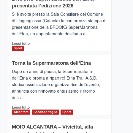
la
presentata l’edizione 2026
Finnair.
Si è svolta presso la Sala Consiliare del Comune
Al
di Linguaglossa (Catania) la conferenza stampa di
via
presentazione della BROOKS SuperMaratona
i
collegamenti
dell’Etna, un appuntamento destinato a...
Leggi
Leggi tutto
di
Sport
più
su
Torna la Supermaratona dell’Etna
BROOKS
SuperMaratona
Dopo un anno di pausa, la Supermaratona
dell’Etna,
dell’Etna è pronta a ripartire! Etna Trail A.S.D.,
presentata
storica associazione organizzatrice dell’evento,
l’edizione
annuncia con rinnovato entusiasmo il ritorno
2026
della...
Leggi
Leggi tutto
di
Alcantara
Secondo taglio
Sport
più
su
MOIO ALCANTARA – Vivicittà, alla
Torna