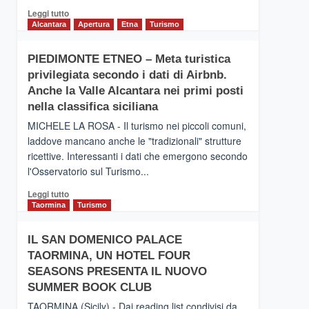
Leggi
Leggi tutto
di
Alcantara
Apertura
Etna
Turismo
più
su
PIEDIMONTE ETNEO – Meta turistica
CATANIA
privilegiata secondo i dati di Airbnb.
–
Inaugurato
Anche la Valle Alcantara nei primi posti
il
nella classifica siciliana
nuovo
MICHELE LA ROSA - Il turismo nei piccoli comuni,
collegamento
laddove mancano anche le "tradizionali" strutture
tra
ricettive. Interessanti i dati che emergono secondo
Catania
e
l'Osservatorio sul Turismo...
Zanzibar
Leggi
Leggi tutto
operato
di
Taormina
Turismo
da
più
Neos
su
IL SAN DOMENICO PALACE
PIEDIMONTE
TAORMINA, UN HOTEL FOUR
ETNEO
–
SEASONS PRESENTA IL NUOVO
Meta
SUMMER BOOK CLUB
turistica
TAORMINA (Sicily) - Dai reading list condivisi da