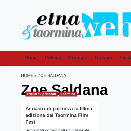
Vai
al
contenuto
Home
Politica
Cronaca
Turismo
Sicili
HOME
ZOE SALDANA
Zoe Saldana
Eventi e Spettacoli
Taormina
Ai nastri di partenza la 69ma
edizione del Taormina Film
Fest
Sono stati comunicati ufficialmente i