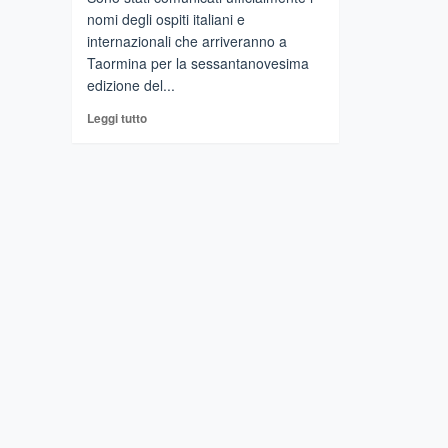
nomi degli ospiti italiani e
internazionali che arriveranno a
Taormina per la sessantanovesima
edizione del...
Leggi
Leggi tutto
di
più
su
Ai
nastri
di
partenza
la
69ma
edizione
del
Taormina
Film
Fest