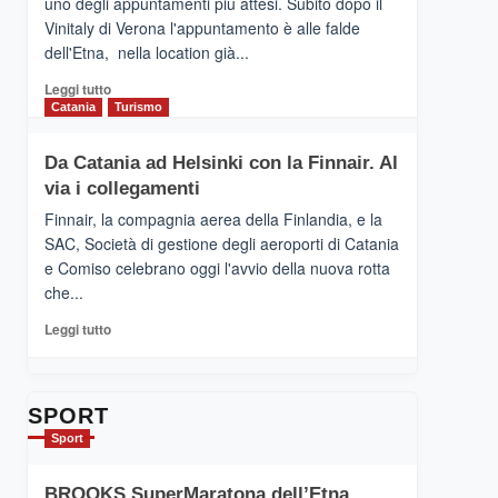
uno degli appuntamenti più attesi. Subito dopo il
presenta
Vinitaly di Verona l'appuntamento è alle falde
“Vino
dell'Etna, nella location già...
&
Cultura
Leggi
Leggi tutto
2026”.
di
Catania
Turismo
Le
più
tappe
su
Da Catania ad Helsinki con la Finnair. Al
dell’enoturismo
RANDAZZO
sull’Etna
via i collegamenti
–
Ci
Finnair, la compagnia aerea della Finlandia, e la
siamo
SAC, Società di gestione degli aeroporti di Catania
quasi….
e Comiso celebrano oggi l'avvio della nuova rotta
pronti
che...
per
Contrade
Leggi
Leggi tutto
dell’Etna
di
più
su
Da
SPORT
Catania
Sport
ad
Helsinki
BROOKS SuperMaratona dell’Etna,
con