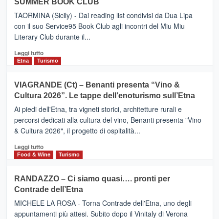
SUMMER BOOK CLUB
–
Meta
TAORMINA (Sicily) - Dai reading list condivisi da Dua Lipa
turistica
con il suo Service95 Book Club agli incontri del Miu Miu
privilegiata
Literary Club durante il...
secondo
i
Leggi
Leggi tutto
dati
di
Etna
Turismo
di
più
Airbnb.
su
VIAGRANDE (Ct) – Benanti presenta “Vino &
Anche
IL
la
Cultura 2026”. Le tappe dell’enoturismo sull’Etna
SAN
Valle
DOMENICO
Ai piedi dell'Etna, tra vigneti storici, architetture rurali e
Alcantara
PALACE
percorsi dedicati alla cultura del vino, Benanti presenta "Vino
nei
TAORMINA,
& Cultura 2026", il progetto di ospitalità...
primi
UN
posti
HOTEL
Leggi
Leggi tutto
nella
FOUR
di
Food & Wine
Turismo
classifica
SEASONS
più
siciliana
PRESENTA
su
RANDAZZO – Ci siamo quasi…. pronti per
IL
VIAGRANDE
Contrade dell’Etna
NUOVO
(Ct)
SUMMER
–
MICHELE LA ROSA - Torna Contrade dell'Etna, uno degli
BOOK
Benanti
appuntamenti più attesi. Subito dopo il Vinitaly di Verona
CLUB