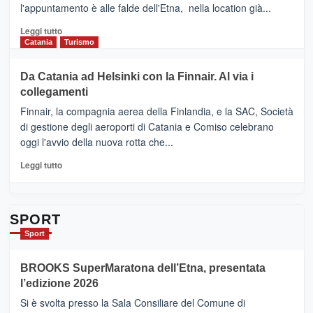
presenta
l'appuntamento è alle falde dell'Etna, nella location già...
“Vino
&
Leggi
Leggi tutto
Cultura
di
Catania
Turismo
2026”.
più
Le
su
Da Catania ad Helsinki con la Finnair. Al via i
tappe
RANDAZZO
collegamenti
dell’enoturismo
–
sull’Etna
Ci
Finnair, la compagnia aerea della Finlandia, e la SAC, Società
siamo
di gestione degli aeroporti di Catania e Comiso celebrano
quasi….
oggi l'avvio della nuova rotta che...
pronti
per
Leggi
Leggi tutto
Contrade
di
dell’Etna
più
su
Da
SPORT
Catania
Sport
ad
Helsinki
BROOKS SuperMaratona dell’Etna, presentata
con
la
l’edizione 2026
Finnair.
Si è svolta presso la Sala Consiliare del Comune di
Al