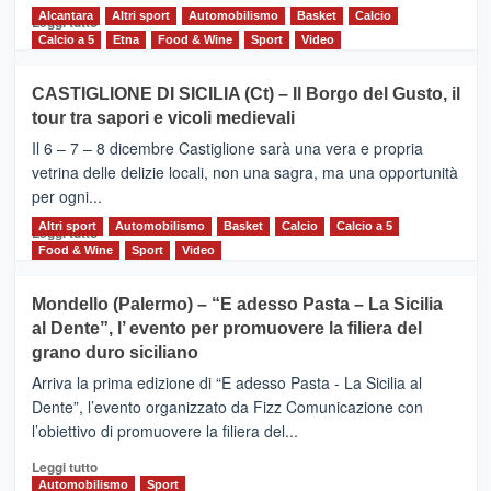
Alcantara
Leggi
Altri sport
Automobilismo
Basket
Calcio
Leggi tutto
di
Calcio a 5
Etna
Food & Wine
Sport
Video
più
su
CASTIGLIONE DI SICILIA (Ct) – Il Borgo del Gusto, il
MOIO
tour tra sapori e vicoli medievali
ALCANTARA
–
Il 6 – 7 – 8 dicembre Castiglione sarà una vera e propria
Vivicittà,
vetrina delle delizie locali, non una sagra, ma una opportunità
alla
per ogni...
scoperta
del
Altri sport
Leggi
Automobilismo
Basket
Calcio
Calcio a 5
Leggi tutto
territorio,
di
Food & Wine
Sport
Video
tra
più
sport
su
Mondello (Palermo) – “E adesso Pasta – La Sicilia
e
CASTIGLIONE
al Dente”, l’ evento per promuovere la filiera del
messaggi
DI
di
grano duro siciliano
SICILIA
pace
(Ct)
Arriva la prima edizione di “E adesso Pasta - La Sicilia al
–
Dente”, l’evento organizzato da Fizz Comunicazione con
Il
l’obiettivo di promuovere la filiera del...
Borgo
del
Leggi
Leggi tutto
Gusto,
di
Automobilismo
Sport