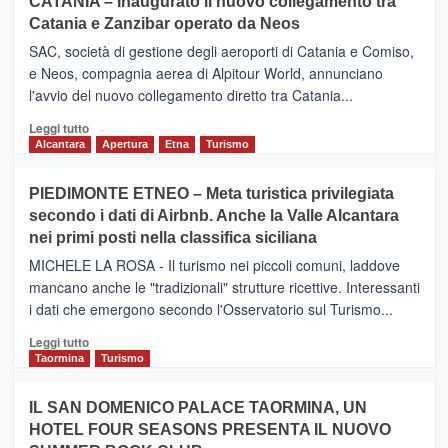
CATANIA – Inaugurato il nuovo collegamento tra
Catania e Zanzibar operato da Neos
SAC, società di gestione degli aeroporti di Catania e Comiso,
e Neos, compagnia aerea di Alpitour World, annunciano
l'avvio del nuovo collegamento diretto tra Catania...
Leggi
Leggi tutto
di
Alcantara
Apertura
Etna
Turismo
più
su
PIEDIMONTE ETNEO – Meta turistica privilegiata
CATANIA
secondo i dati di Airbnb. Anche la Valle Alcantara
–
nei primi posti nella classifica siciliana
Inaugurato
il
MICHELE LA ROSA - Il turismo nei piccoli comuni, laddove
nuovo
mancano anche le "tradizionali" strutture ricettive. Interessanti
collegamento
i dati che emergono secondo l'Osservatorio sul Turismo...
tra
Catania
Leggi
Leggi tutto
e
di
Taormina
Turismo
Zanzibar
più
operato
su
IL SAN DOMENICO PALACE TAORMINA, UN
da
PIEDIMONTE
Neos
HOTEL FOUR SEASONS PRESENTA IL NUOVO
ETNEO