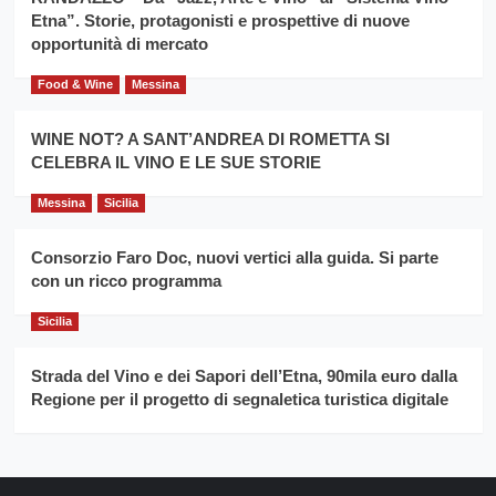
Franco
Etna”. Storie, protagonisti e prospettive di nuove
Caruso
opportunità di mercato
Food & Wine
Messina
WINE NOT? A SANT’ANDREA DI ROMETTA SI
CELEBRA IL VINO E LE SUE STORIE
Messina
Sicilia
Consorzio Faro Doc, nuovi vertici alla guida. Si parte
con un ricco programma
Sicilia
Strada del Vino e dei Sapori dell’Etna, 90mila euro dalla
Regione per il progetto di segnaletica turistica digitale