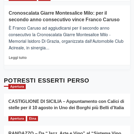
il
più
tour
su
Cronoscalata Giarre Montesalice Milo: per il
tra
Mondello
sapori
secondo anno consecutivo vince Franco Caruso
(Palermo)
e
–
È Franco Caruso ad aggiudicarsi per il secondo anno
vicoli
“E
consecutivo la Cronoscalata Giarre Montesalice Milo -
medievali
adesso
Memorial Isidoro Di Grazia, organizzata dall'Automobile Club
Pasta
Acireale, in sinergia...
–
La
Leggi
Leggi tutto
Sicilia
di
al
più
Dente”,
su
l’
Cronoscalata
POTRESTI ESSERTI PERSO
evento
Giarre
Apertura
per
Montesalice
promuovere
Milo:
la
CASTIGLIONE DI SICILIA – Appuntamento con Calici di
per
filiera
stelle per il 10 agosto in Uno dei Borghi più Belli d’Italia
il
del
secondo
grano
anno
Apertura
Etna
duro
consecutivo
siciliano
vince
RANDAZZO – Da “Jazz, Arte e Vino” al “Sistema Vino