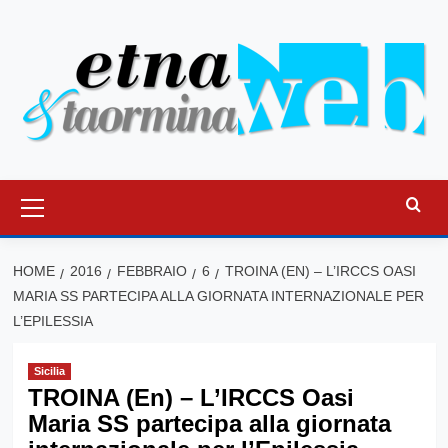
Vai
al
contenuto
Menu
principale
HOME
2016
FEBBRAIO
6
TROINA (EN) – L’IRCCS OASI
MARIA SS PARTECIPA ALLA GIORNATA INTERNAZIONALE PER
L’EPILESSIA
Sicilia
TROINA (En) – L’IRCCS Oasi
Maria SS partecipa alla giornata