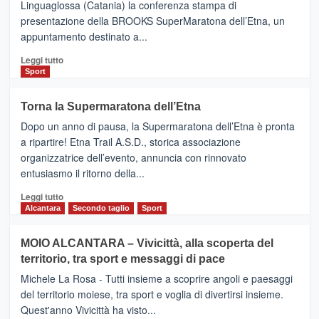
Linguaglossa (Catania) la conferenza stampa di
via
presentazione della BROOKS SuperMaratona dell’Etna, un
i
appuntamento destinato a...
collegamenti
Leggi
Leggi tutto
di
Sport
più
su
Torna la Supermaratona dell’Etna
BROOKS
Dopo un anno di pausa, la Supermaratona dell’Etna è pronta
SuperMaratona
dell’Etna,
a ripartire! Etna Trail A.S.D., storica associazione
presentata
organizzatrice dell’evento, annuncia con rinnovato
l’edizione
entusiasmo il ritorno della...
2026
Leggi
Leggi tutto
di
Alcantara
Secondo taglio
Sport
più
su
MOIO ALCANTARA – Vivicittà, alla scoperta del
Torna
territorio, tra sport e messaggi di pace
la
Supermaratona
Michele La Rosa - Tutti insieme a scoprire angoli e paesaggi
dell’Etna
del territorio moiese, tra sport e voglia di divertirsi insieme.
Quest'anno Vivicittà ha visto...